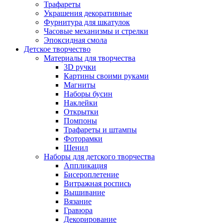
Трафареты
Украшения декоративные
Фурнитура для шкатулок
Часовые механизмы и стрелки
Эпоксидная смола
Детское творчество
Материалы для творчества
3D ручки
Картины своими руками
Магниты
Наборы бусин
Наклейки
Открытки
Помпоны
Трафареты и штампы
Фоторамки
Шенил
Наборы для детского творчества
Аппликация
Бисероплетение
Витражная роспись
Вышивание
Вязание
Гравюра
Декорирование