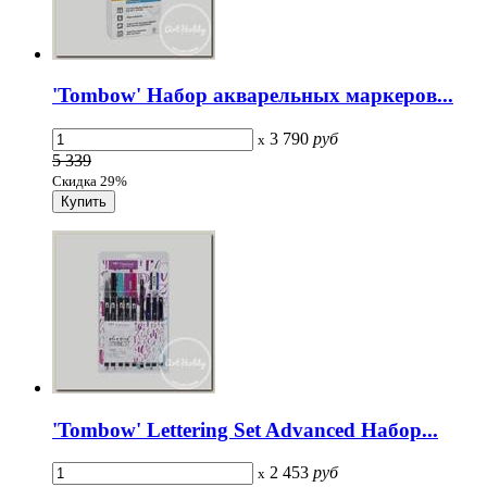
'Tombow' Набор акварельных маркеров...
3 790
руб
x
5 339
Скидка 29%
'Tombow' Lettering Set Advanced Набор...
2 453
руб
x