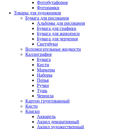
Фотобутафория
Фоторамки
Товары для художников
Бумага для рисования
Альбомы для рисования
Бумага для графики
Бумага для живописи
Бумага для черчения
Скетчбуки
Вспомогательные жидкости
Каллиграфия
Бумага
Кисти
Маркеры
Наборы
Перья
Ручки
Тушь
Чернила
Картон грунтованный
Кисти
Краски
Акварель
Акрил декоративный
Акрил художественный