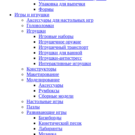
Упаковка для выпечки
Формы
Игры и игрушки
Аксессуары для настольных игр
Головоломки
Игрушки
Игровые наборы
Игрушечное оружие
Игрушечный транспорт
Игрушки для ванной
Игрушки-антистресс
Интерактивные игрушки
Конструкторы
Макетирование
Моделирование
Аксессуары
Румбоксы
Сборные модели
Настольные игры
Пазлы
Развивающие игры
Бизиборды
Кинетический песок
Лабиринты
Мозаика