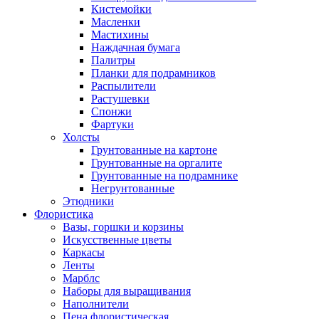
Кистемойки
Масленки
Мастихины
Наждачная бумага
Палитры
Планки для подрамников
Распылители
Растушевки
Спонжи
Фартуки
Холсты
Грунтованные на картоне
Грунтованные на оргалите
Грунтованные на подрамнике
Негрунтованные
Этюдники
Флористика
Вазы, горшки и корзины
Искусственные цветы
Каркасы
Ленты
Марблс
Наборы для выращивания
Наполнители
Пена флористическая