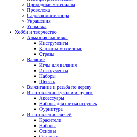
Природные материалы
Проволока
Садовая миниатюра
Украшения
Упаковка
Хобби и творчество
Алмазная вышивка
Инструменты
Картины мозаичные
Стразы
Валяние
Иглы для валяния
Инструменты
Наборы
Шерсть
Выжигание и резьба по дереву
Изготовление кукол и игрушек
Аксессуары
Наборы для шитья игрушек
Фурнитура
Изготовление свечей
Красители
Наборы
Основы
Отдушки