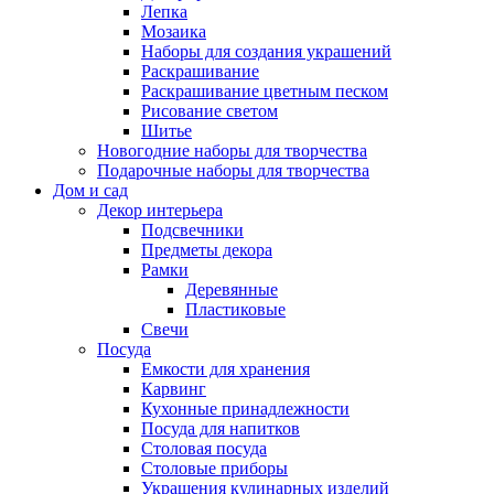
Лепка
Мозаика
Наборы для создания украшений
Раскрашивание
Раскрашивание цветным песком
Рисование светом
Шитье
Новогодние наборы для творчества
Подарочные наборы для творчества
Дом и сад
Декор интерьера
Подсвечники
Предметы декора
Рамки
Деревянные
Пластиковые
Свечи
Посуда
Емкости для хранения
Карвинг
Кухонные принадлежности
Посуда для напитков
Столовая посуда
Столовые приборы
Украшения кулинарных изделий