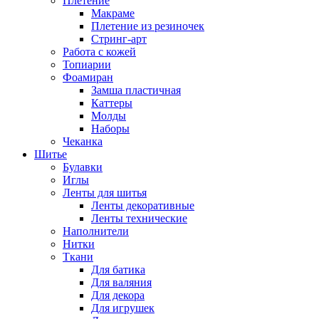
Плетение
Макраме
Плетение из резиночек
Стринг-арт
Работа с кожей
Топиарии
Фоамиран
Замша пластичная
Каттеры
Молды
Наборы
Чеканка
Шитье
Булавки
Иглы
Ленты для шитья
Ленты декоративные
Ленты технические
Наполнители
Нитки
Ткани
Для батика
Для валяния
Для декора
Для игрушек