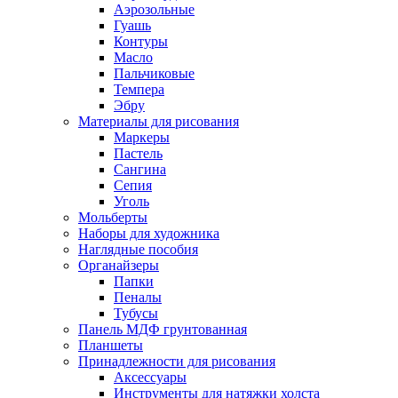
Аэрозольные
Гуашь
Контуры
Масло
Пальчиковые
Темпера
Эбру
Материалы для рисования
Маркеры
Пастель
Сангина
Сепия
Уголь
Мольберты
Наборы для художника
Наглядные пособия
Органайзеры
Папки
Пеналы
Тубусы
Панель МДФ грунтованная
Планшеты
Принадлежности для рисования
Аксессуары
Инструменты для натяжки холста