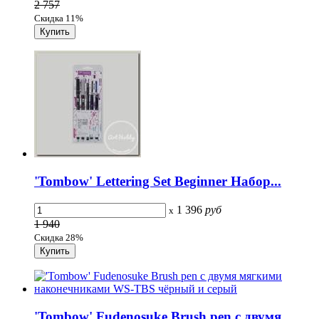
2 757
Скидка 11%
'Tombow' Lettering Set Beginner Набор...
1 396
руб
x
1 940
Скидка 28%
'Tombow' Fudenosuke Brush pen с двумя...