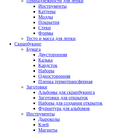
Принадлежности для лепки
Инструменты
Каттеры
Молды
Покрытия
Стеки
Формы
Тесто и масса для лепки
Скрапбукинг
Бумага
Двусторонняя
Калька
Кардсток
Наборы
Односторонняя
Пленка термотрансферная
Заготовки
Альбомы для скрапбукинга
Заготовки для открыток
Наборы для создания открыток
Фурнитура для альбомов
Инструменты
Дыроколы
Клей
Магниты