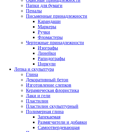
Офисные принадлежности
Папки для бумаги
Пеналы
Письменные принадлежности
Карандаши
Маркеры
Ручки
Фломастеры
Чертежные принадлежности
Изографы
Линейки
Рапидографы
Циркули
Лепка и скульптура
Глина
Декоративный бетон
Изготовление слепков
Керамическая флористика
Лаки и гели
Пластилин
Пластилин скульптурный
Полимерная глина
Запекаемая
Размягчители и добавки
Самоотвердевающая