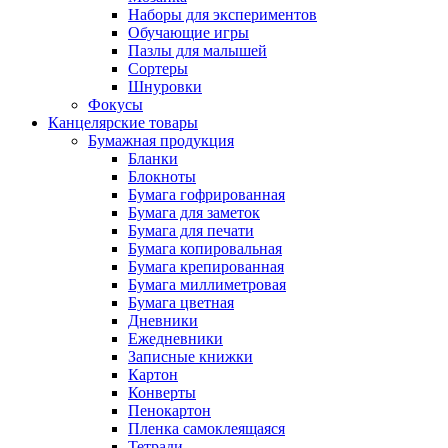
Наборы для экспериментов
Обучающие игры
Пазлы для малышей
Сортеры
Шнуровки
Фокусы
Канцелярские товары
Бумажная продукция
Бланки
Блокноты
Бумага гофрированная
Бумага для заметок
Бумага для печати
Бумага копировальная
Бумага крепированная
Бумага миллиметровая
Бумага цветная
Дневники
Ежедневники
Записные книжки
Картон
Конверты
Пенокартон
Пленка самоклеящаяся
Тетради