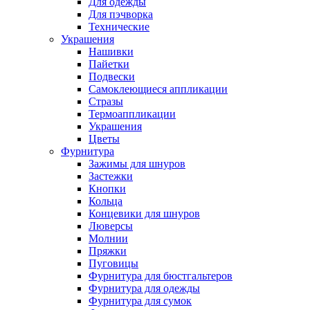
Для одежды
Для пэчворка
Технические
Украшения
Нашивки
Пайетки
Подвески
Самоклеющиеся аппликации
Стразы
Термоаппликации
Украшения
Цветы
Фурнитура
Зажимы для шнуров
Застежки
Кнопки
Кольца
Концевики для шнуров
Люверсы
Молнии
Пряжки
Пуговицы
Фурнитура для бюстгальтеров
Фурнитура для одежды
Фурнитура для сумок