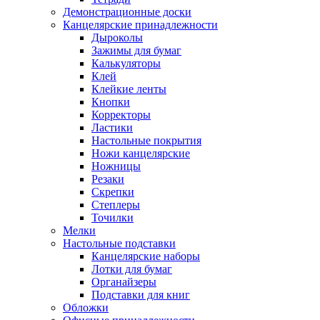
Демонстрационные доски
Канцелярские принадлежности
Дыроколы
Зажимы для бумаг
Калькуляторы
Клей
Клейкие ленты
Кнопки
Корректоры
Ластики
Настольные покрытия
Ножи канцелярские
Ножницы
Резаки
Скрепки
Степлеры
Точилки
Мелки
Настольные подставки
Канцелярские наборы
Лотки для бумаг
Органайзеры
Подставки для книг
Обложки