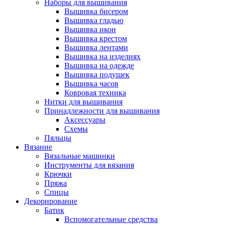
Наборы для вышивания
Вышивка бисером
Вышивка гладью
Вышивка икон
Вышивка крестом
Вышивка лентами
Вышивка на изделиях
Вышивка на одежде
Вышивка подушек
Вышивка часов
Ковровая техника
Нитки для вышивания
Принадлежности для вышивания
Аксессуары
Схемы
Пяльцы
Вязание
Вязальные машинки
Инструменты для вязания
Крючки
Пряжа
Спицы
Декорирование
Батик
Вспомогательные средства