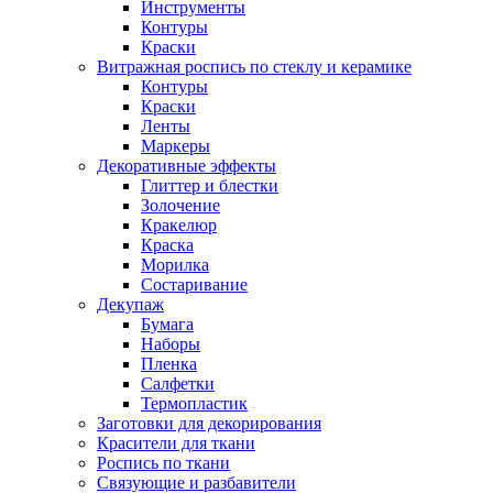
Инструменты
Контуры
Краски
Витражная роспись по стеклу и керамике
Контуры
Краски
Ленты
Маркеры
Декоративные эффекты
Глиттер и блестки
Золочение
Кракелюр
Краска
Морилка
Состаривание
Декупаж
Бумага
Наборы
Пленка
Салфетки
Термопластик
Заготовки для декорирования
Красители для ткани
Роспись по ткани
Связующие и разбавители