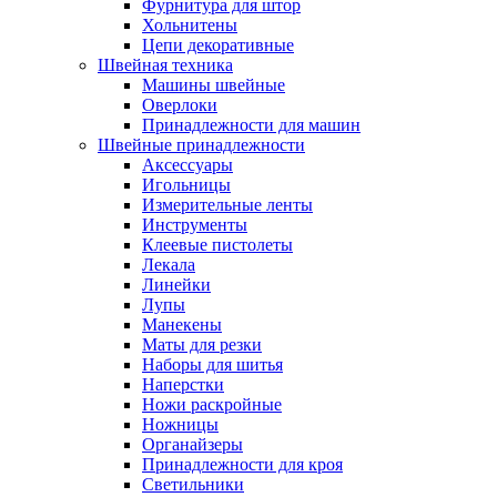
Фурнитура для штор
Хольнитены
Цепи декоративные
Швейная техника
Машины швейные
Оверлоки
Принадлежности для машин
Швейные принадлежности
Аксессуары
Игольницы
Измерительные ленты
Инструменты
Клеевые пистолеты
Лекала
Линейки
Лупы
Манекены
Маты для резки
Наборы для шитья
Наперстки
Ножи раскройные
Ножницы
Органайзеры
Принадлежности для кроя
Светильники