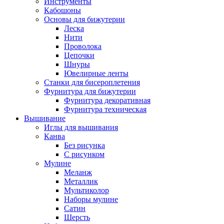
Инструменты
Кабошоны
Основы для бижутерии
Леска
Нити
Проволока
Цепочки
Шнуры
Ювелирные ленты
Станки для бисероплетения
Фурнитура для бижутерии
Фурнитура декоративная
Фурнитура техническая
Вышивание
Иглы для вышивания
Канва
Без рисунка
С рисунком
Мулине
Меланж
Металлик
Мультиколор
Наборы мулине
Сатин
Шерсть