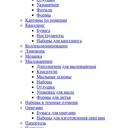
Украшения
Фитили
Формы
Картины по номерам
Квиллинг
Бумага
Инструменты
Наборы для квиллинга
Коллекционирование
Лэмпворк
Мозаика
Мыловарение
Дополнения для мыловарения
Красители
Мыльные основы
Наборы
Отдушки
Упаковка для мыла
Формы для литья
Наборы в технике пэчворк
Оригами
Бумага для оригами
Наборы для изготовления оригами
Папертоль