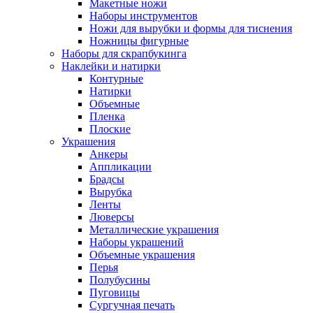
Макетные ножи
Наборы инструментов
Ножи для вырубки и формы для тиснения
Ножницы фигурные
Наборы для скрапбукинга
Наклейки и натирки
Контурные
Натирки
Объемные
Пленка
Плоские
Украшения
Анкеры
Аппликации
Брадсы
Вырубка
Ленты
Люверсы
Металлические украшения
Наборы украшений
Объемные украшения
Перья
Полубусины
Пуговицы
Сургучная печать