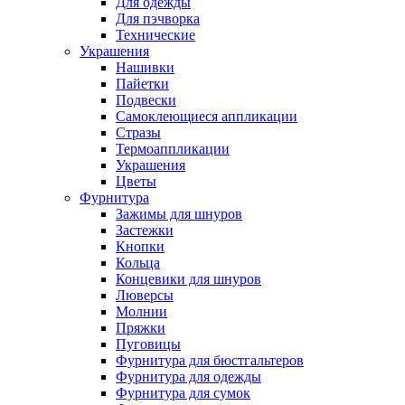
Для одежды
Для пэчворка
Технические
Украшения
Нашивки
Пайетки
Подвески
Самоклеющиеся аппликации
Стразы
Термоаппликации
Украшения
Цветы
Фурнитура
Зажимы для шнуров
Застежки
Кнопки
Кольца
Концевики для шнуров
Люверсы
Молнии
Пряжки
Пуговицы
Фурнитура для бюстгальтеров
Фурнитура для одежды
Фурнитура для сумок