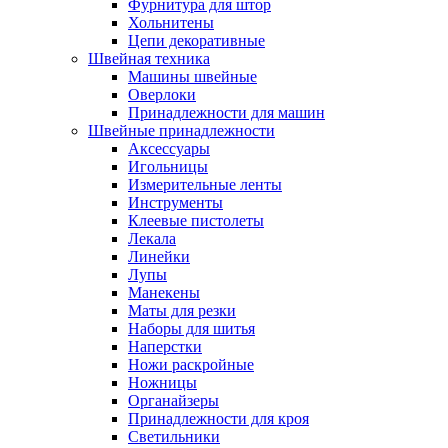
Фурнитура для штор
Хольнитены
Цепи декоративные
Швейная техника
Машины швейные
Оверлоки
Принадлежности для машин
Швейные принадлежности
Аксессуары
Игольницы
Измерительные ленты
Инструменты
Клеевые пистолеты
Лекала
Линейки
Лупы
Манекены
Маты для резки
Наборы для шитья
Наперстки
Ножи раскройные
Ножницы
Органайзеры
Принадлежности для кроя
Светильники