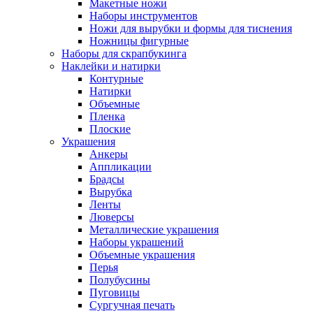
Макетные ножи
Наборы инструментов
Ножи для вырубки и формы для тиснения
Ножницы фигурные
Наборы для скрапбукинга
Наклейки и натирки
Контурные
Натирки
Объемные
Пленка
Плоские
Украшения
Анкеры
Аппликации
Брадсы
Вырубка
Ленты
Люверсы
Металлические украшения
Наборы украшений
Объемные украшения
Перья
Полубусины
Пуговицы
Сургучная печать