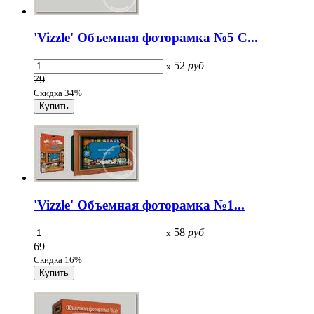
'Vizzle' Объемная фоторамка №5 С...
52
руб
x
79
Скидка 34%
'Vizzle' Объемная фоторамка №1...
58
руб
x
69
Скидка 16%