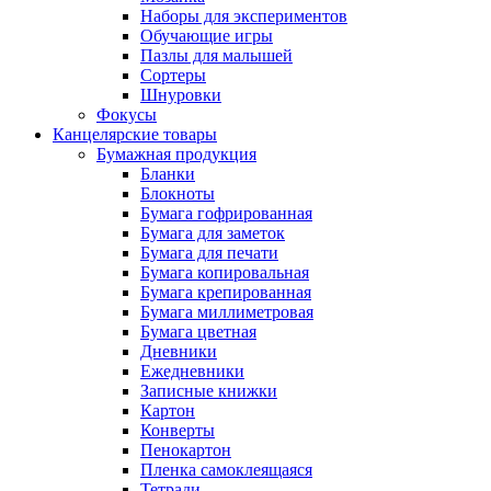
Наборы для экспериментов
Обучающие игры
Пазлы для малышей
Сортеры
Шнуровки
Фокусы
Канцелярские товары
Бумажная продукция
Бланки
Блокноты
Бумага гофрированная
Бумага для заметок
Бумага для печати
Бумага копировальная
Бумага крепированная
Бумага миллиметровая
Бумага цветная
Дневники
Ежедневники
Записные книжки
Картон
Конверты
Пенокартон
Пленка самоклеящаяся
Тетради