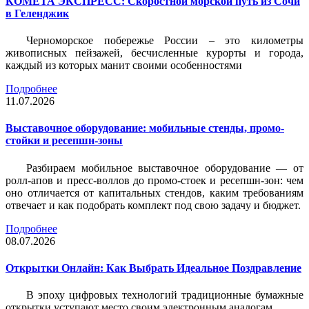
КОМЕТА ЭКСПРЕСС: Скоростной морской путь из Сочи
в Геленджик
Черноморское побережье России – это километры
живописных пейзажей, бесчисленные курорты и города,
каждый из которых манит своими особенностями
Подробнее
11.07.2026
Выставочное оборудование: мобильные стенды, промо-
стойки и ресепшн-зоны
Разбираем мобильное выставочное оборудование — от
ролл-апов и пресс-воллов до промо-стоек и ресепшн-зон: чем
оно отличается от капитальных стендов, каким требованиям
отвечает и как подобрать комплект под свою задачу и бюджет.
Подробнее
08.07.2026
Открытки Онлайн: Как Выбрать Идеальное Поздравление
В эпоху цифровых технологий традиционные бумажные
открытки уступают место своим электронным аналогам