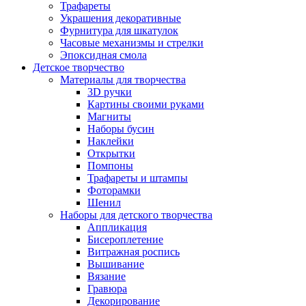
Трафареты
Украшения декоративные
Фурнитура для шкатулок
Часовые механизмы и стрелки
Эпоксидная смола
Детское творчество
Материалы для творчества
3D ручки
Картины своими руками
Магниты
Наборы бусин
Наклейки
Открытки
Помпоны
Трафареты и штампы
Фоторамки
Шенил
Наборы для детского творчества
Аппликация
Бисероплетение
Витражная роспись
Вышивание
Вязание
Гравюра
Декорирование