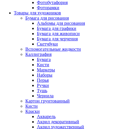
Фотобутафория
Фоторамки
Товары для художников
Бумага для рисования
Альбомы для рисования
Бумага для графики
Бумага для живописи
Бумага для черчения
Скетчбуки
Вспомогательные жидкости
Каллиграфия
Бумага
Кисти
Маркеры
Наборы
Перья
Ручки
Тушь
Чернила
Картон грунтованный
Кисти
Краски
Акварель
Акрил декоративный
Акрил художественный