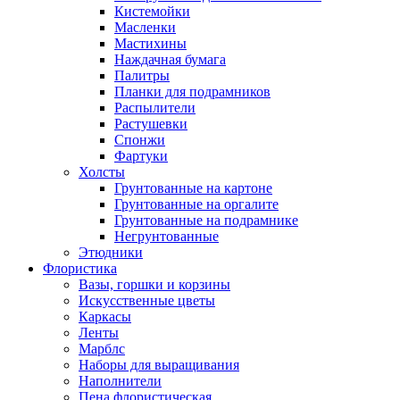
Кистемойки
Масленки
Мастихины
Наждачная бумага
Палитры
Планки для подрамников
Распылители
Растушевки
Спонжи
Фартуки
Холсты
Грунтованные на картоне
Грунтованные на оргалите
Грунтованные на подрамнике
Негрунтованные
Этюдники
Флористика
Вазы, горшки и корзины
Искусственные цветы
Каркасы
Ленты
Марблс
Наборы для выращивания
Наполнители
Пена флористическая