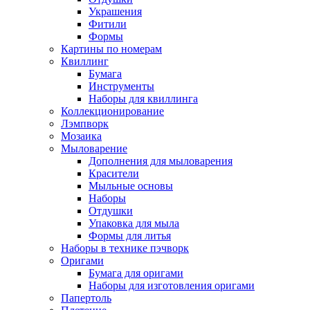
Украшения
Фитили
Формы
Картины по номерам
Квиллинг
Бумага
Инструменты
Наборы для квиллинга
Коллекционирование
Лэмпворк
Мозаика
Мыловарение
Дополнения для мыловарения
Красители
Мыльные основы
Наборы
Отдушки
Упаковка для мыла
Формы для литья
Наборы в технике пэчворк
Оригами
Бумага для оригами
Наборы для изготовления оригами
Папертоль