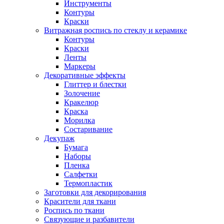
Инструменты
Контуры
Краски
Витражная роспись по стеклу и керамике
Контуры
Краски
Ленты
Маркеры
Декоративные эффекты
Глиттер и блестки
Золочение
Кракелюр
Краска
Морилка
Состаривание
Декупаж
Бумага
Наборы
Пленка
Салфетки
Термопластик
Заготовки для декорирования
Красители для ткани
Роспись по ткани
Связующие и разбавители