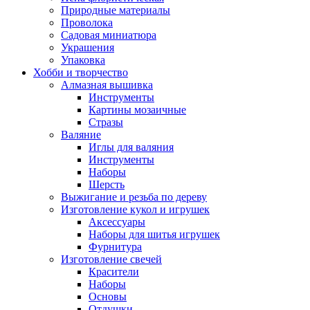
Природные материалы
Проволока
Садовая миниатюра
Украшения
Упаковка
Хобби и творчество
Алмазная вышивка
Инструменты
Картины мозаичные
Стразы
Валяние
Иглы для валяния
Инструменты
Наборы
Шерсть
Выжигание и резьба по дереву
Изготовление кукол и игрушек
Аксессуары
Наборы для шитья игрушек
Фурнитура
Изготовление свечей
Красители
Наборы
Основы
Отдушки