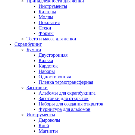
Принадлежности для лепки
Инструменты
Каттеры
Молды
Покрытия
Стеки
Формы
Тесто и масса для лепки
Скрапбукинг
Бумага
Двусторонняя
Калька
Кардсток
Наборы
Односторонняя
Пленка термотрансферная
Заготовки
Альбомы для скрапбукинга
Заготовки для открыток
Наборы для создания открыток
Фурнитура для альбомов
Инструменты
Дыроколы
Клей
Магниты