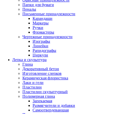
Офисные принадлежности
Папки для бумаги
Пеналы
Письменные принадлежности
Карандаши
Маркеры
Ручки
Фломастеры
Чертежные принадлежности
Изографы
Линейки
Рапидографы
Циркули
Лепка и скульптура
Глина
Декоративный бетон
Изготовление слепков
Керамическая флористика
Лаки и гели
Пластилин
Пластилин скульптурный
Полимерная глина
Запекаемая
Размягчители и добавки
Самоотвердевающая