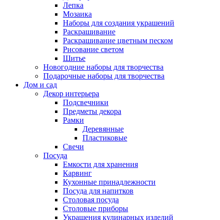
Лепка
Мозаика
Наборы для создания украшений
Раскрашивание
Раскрашивание цветным песком
Рисование светом
Шитье
Новогодние наборы для творчества
Подарочные наборы для творчества
Дом и сад
Декор интерьера
Подсвечники
Предметы декора
Рамки
Деревянные
Пластиковые
Свечи
Посуда
Емкости для хранения
Карвинг
Кухонные принадлежности
Посуда для напитков
Столовая посуда
Столовые приборы
Украшения кулинарных изделий