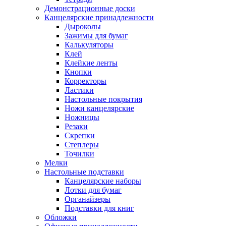
Демонстрационные доски
Канцелярские принадлежности
Дыроколы
Зажимы для бумаг
Калькуляторы
Клей
Клейкие ленты
Кнопки
Корректоры
Ластики
Настольные покрытия
Ножи канцелярские
Ножницы
Резаки
Скрепки
Степлеры
Точилки
Мелки
Настольные подставки
Канцелярские наборы
Лотки для бумаг
Органайзеры
Подставки для книг
Обложки