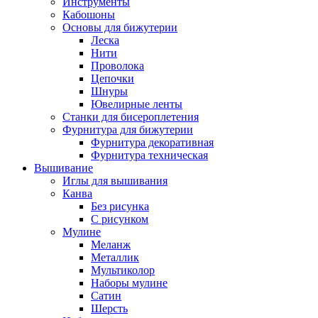
Инструменты
Кабошоны
Основы для бижутерии
Леска
Нити
Проволока
Цепочки
Шнуры
Ювелирные ленты
Станки для бисероплетения
Фурнитура для бижутерии
Фурнитура декоративная
Фурнитура техническая
Вышивание
Иглы для вышивания
Канва
Без рисунка
С рисунком
Мулине
Меланж
Металлик
Мультиколор
Наборы мулине
Сатин
Шерсть