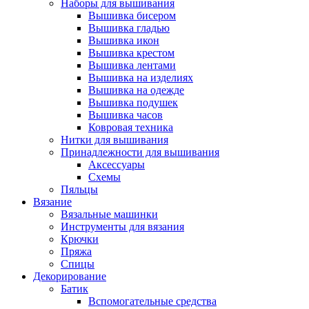
Наборы для вышивания
Вышивка бисером
Вышивка гладью
Вышивка икон
Вышивка крестом
Вышивка лентами
Вышивка на изделиях
Вышивка на одежде
Вышивка подушек
Вышивка часов
Ковровая техника
Нитки для вышивания
Принадлежности для вышивания
Аксессуары
Схемы
Пяльцы
Вязание
Вязальные машинки
Инструменты для вязания
Крючки
Пряжа
Спицы
Декорирование
Батик
Вспомогательные средства