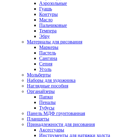
Аэрозольные
Гуашь
Контуры
Масло
Пальчиковые
Темпера
Эбру
Материалы для рисования
Маркеры
Пастель
Сангина
Сепия
Уголь
Мольберты
Наборы для художника
Наглядные пособия
Органайзеры
Папки
Пеналы
Тубусы
Панель МДФ грунтованная
Планшеты
Принадлежности для рисования
Аксессуары
Инструменты для натяжки холста