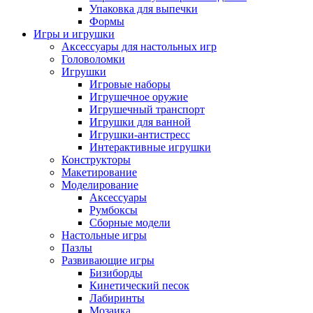
Упаковка для выпечки
Формы
Игры и игрушки
Аксессуары для настольных игр
Головоломки
Игрушки
Игровые наборы
Игрушечное оружие
Игрушечный транспорт
Игрушки для ванной
Игрушки-антистресс
Интерактивные игрушки
Конструкторы
Макетирование
Моделирование
Аксессуары
Румбоксы
Сборные модели
Настольные игры
Пазлы
Развивающие игры
Бизиборды
Кинетический песок
Лабиринты
Мозаика