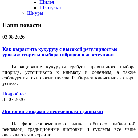
Шилья
Шкатулки
Шнуры
Наши новости
03.08.2026
Как вырастить кукурузу с высокой регулярностью
урожая: секреты выбора гибридов и агротехники
Выращивание кукурузы требует правильного выбора
гибрида, устойчивого к климату и болезням, а также
соблюдения технологии посева. Разбираем ключевые факторы
успеха.
Подробнее
31.07.2026
Листовки c кодами с переменными данными
На фоне современного рынка, забитого шаблонной
рекламой, традиционные листовки и буклеты все чаще
оказываются в корзине