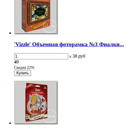
'Vizzle' Объемная фоторамка №3 Фиалки...
38
руб
x
49
Скидка 22%