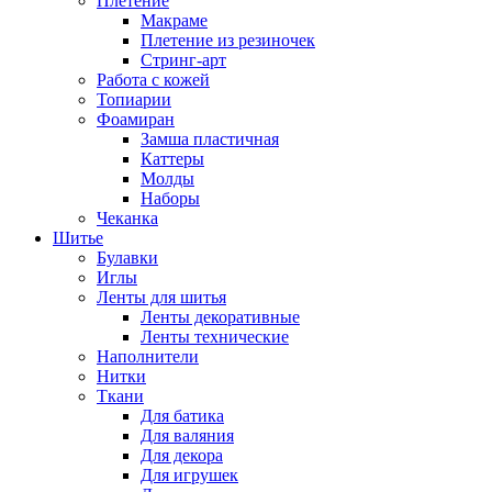
Плетение
Макраме
Плетение из резиночек
Стринг-арт
Работа с кожей
Топиарии
Фоамиран
Замша пластичная
Каттеры
Молды
Наборы
Чеканка
Шитье
Булавки
Иглы
Ленты для шитья
Ленты декоративные
Ленты технические
Наполнители
Нитки
Ткани
Для батика
Для валяния
Для декора
Для игрушек