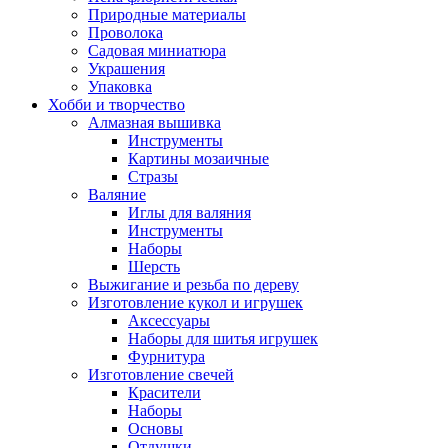
Природные материалы
Проволока
Садовая миниатюра
Украшения
Упаковка
Хобби и творчество
Алмазная вышивка
Инструменты
Картины мозаичные
Стразы
Валяние
Иглы для валяния
Инструменты
Наборы
Шерсть
Выжигание и резьба по дереву
Изготовление кукол и игрушек
Аксессуары
Наборы для шитья игрушек
Фурнитура
Изготовление свечей
Красители
Наборы
Основы
Отдушки