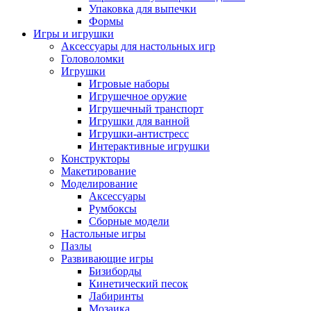
Упаковка для выпечки
Формы
Игры и игрушки
Аксессуары для настольных игр
Головоломки
Игрушки
Игровые наборы
Игрушечное оружие
Игрушечный транспорт
Игрушки для ванной
Игрушки-антистресс
Интерактивные игрушки
Конструкторы
Макетирование
Моделирование
Аксессуары
Румбоксы
Сборные модели
Настольные игры
Пазлы
Развивающие игры
Бизиборды
Кинетический песок
Лабиринты
Мозаика