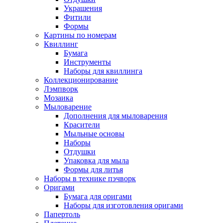
Украшения
Фитили
Формы
Картины по номерам
Квиллинг
Бумага
Инструменты
Наборы для квиллинга
Коллекционирование
Лэмпворк
Мозаика
Мыловарение
Дополнения для мыловарения
Красители
Мыльные основы
Наборы
Отдушки
Упаковка для мыла
Формы для литья
Наборы в технике пэчворк
Оригами
Бумага для оригами
Наборы для изготовления оригами
Папертоль