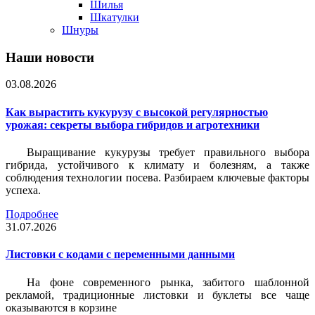
Шилья
Шкатулки
Шнуры
Наши новости
03.08.2026
Как вырастить кукурузу с высокой регулярностью
урожая: секреты выбора гибридов и агротехники
Выращивание кукурузы требует правильного выбора
гибрида, устойчивого к климату и болезням, а также
соблюдения технологии посева. Разбираем ключевые факторы
успеха.
Подробнее
31.07.2026
Листовки c кодами с переменными данными
На фоне современного рынка, забитого шаблонной
рекламой, традиционные листовки и буклеты все чаще
оказываются в корзине