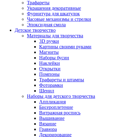
Трафареты
Украшения декоративные
Фурнитура для шкатулок
Часовые механизмы и стрелки
Эпоксидная смола
Детское творчество
Материалы для творчества
3D ручки
Картины своими руками
Магниты
Наборы бусин
Наклейки
Открытки
Помпоны
Трафареты и штампы
Фоторамки
Шенил
Наборы для детского творчества
Аппликация
Бисероплетение
Витражная роспись
Вышивание
Вязание
Гравюра
Декорирование