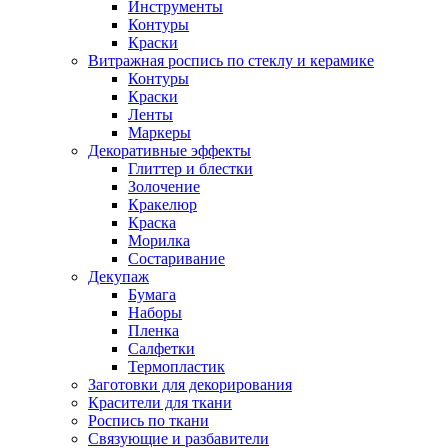
Инструменты
Контуры
Краски
Витражная роспись по стеклу и керамике
Контуры
Краски
Ленты
Маркеры
Декоративные эффекты
Глиттер и блестки
Золочение
Кракелюр
Краска
Морилка
Состаривание
Декупаж
Бумага
Наборы
Пленка
Салфетки
Термопластик
Заготовки для декорирования
Красители для ткани
Роспись по ткани
Связующие и разбавители