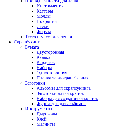
Принадлежности для лепки
Инструменты
Каттеры
Молды
Покрытия
Стеки
Формы
Тесто и масса для лепки
Скрапбукинг
Бумага
Двусторонняя
Калька
Кардсток
Наборы
Односторонняя
Пленка термотрансферная
Заготовки
Альбомы для скрапбукинга
Заготовки для открыток
Наборы для создания открыток
Фурнитура для альбомов
Инструменты
Дыроколы
Клей
Магниты