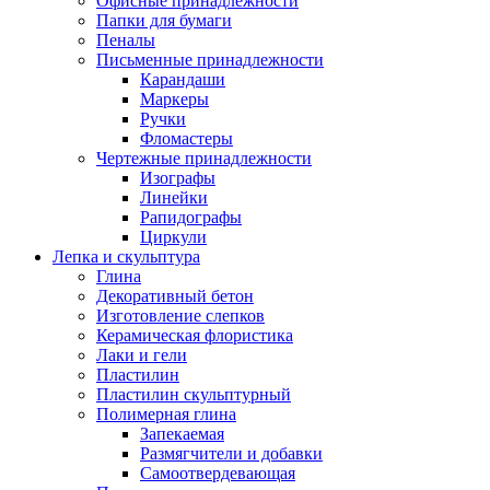
Офисные принадлежности
Папки для бумаги
Пеналы
Письменные принадлежности
Карандаши
Маркеры
Ручки
Фломастеры
Чертежные принадлежности
Изографы
Линейки
Рапидографы
Циркули
Лепка и скульптура
Глина
Декоративный бетон
Изготовление слепков
Керамическая флористика
Лаки и гели
Пластилин
Пластилин скульптурный
Полимерная глина
Запекаемая
Размягчители и добавки
Самоотвердевающая