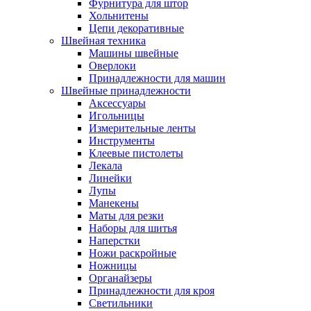
Фурнитура для штор
Хольнитены
Цепи декоративные
Швейная техника
Машины швейные
Оверлоки
Принадлежности для машин
Швейные принадлежности
Аксессуары
Игольницы
Измерительные ленты
Инструменты
Клеевые пистолеты
Лекала
Линейки
Лупы
Манекены
Маты для резки
Наборы для шитья
Наперстки
Ножи раскройные
Ножницы
Органайзеры
Принадлежности для кроя
Светильники