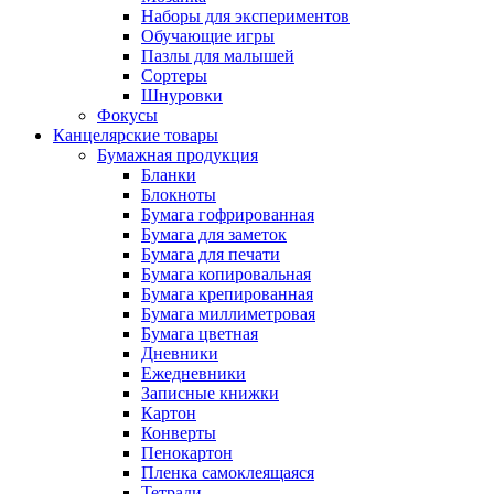
Наборы для экспериментов
Обучающие игры
Пазлы для малышей
Сортеры
Шнуровки
Фокусы
Канцелярские товары
Бумажная продукция
Бланки
Блокноты
Бумага гофрированная
Бумага для заметок
Бумага для печати
Бумага копировальная
Бумага крепированная
Бумага миллиметровая
Бумага цветная
Дневники
Ежедневники
Записные книжки
Картон
Конверты
Пенокартон
Пленка самоклеящаяся
Тетради