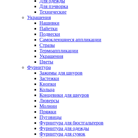
Для одежды
Для пэчворка
Технические
Украшения
Нашивки
Пайетки
Подвески
Самоклеющиеся аппликации
Стразы
Термоаппликации
Украшения
Цветы
Фурнитура
Зажимы для шнуров
Застежки
Кнопки
Кольца
Концевики для шнуров
Люверсы
Молнии
Пряжки
Пуговицы
Фурнитура для бюстгальтеров
Фурнитура для одежды
Фурнитура для сумок