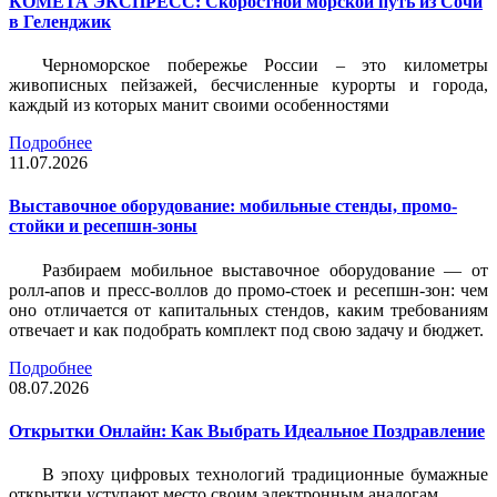
КОМЕТА ЭКСПРЕСС: Скоростной морской путь из Сочи
в Геленджик
Черноморское побережье России – это километры
живописных пейзажей, бесчисленные курорты и города,
каждый из которых манит своими особенностями
Подробнее
11.07.2026
Выставочное оборудование: мобильные стенды, промо-
стойки и ресепшн-зоны
Разбираем мобильное выставочное оборудование — от
ролл-апов и пресс-воллов до промо-стоек и ресепшн-зон: чем
оно отличается от капитальных стендов, каким требованиям
отвечает и как подобрать комплект под свою задачу и бюджет.
Подробнее
08.07.2026
Открытки Онлайн: Как Выбрать Идеальное Поздравление
В эпоху цифровых технологий традиционные бумажные
открытки уступают место своим электронным аналогам