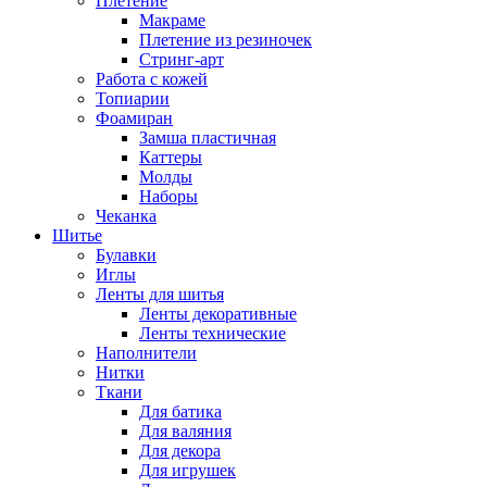
Плетение
Макраме
Плетение из резиночек
Стринг-арт
Работа с кожей
Топиарии
Фоамиран
Замша пластичная
Каттеры
Молды
Наборы
Чеканка
Шитье
Булавки
Иглы
Ленты для шитья
Ленты декоративные
Ленты технические
Наполнители
Нитки
Ткани
Для батика
Для валяния
Для декора
Для игрушек