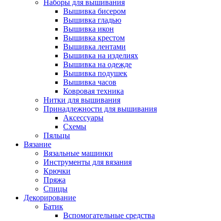
Наборы для вышивания
Вышивка бисером
Вышивка гладью
Вышивка икон
Вышивка крестом
Вышивка лентами
Вышивка на изделиях
Вышивка на одежде
Вышивка подушек
Вышивка часов
Ковровая техника
Нитки для вышивания
Принадлежности для вышивания
Аксессуары
Схемы
Пяльцы
Вязание
Вязальные машинки
Инструменты для вязания
Крючки
Пряжа
Спицы
Декорирование
Батик
Вспомогательные средства