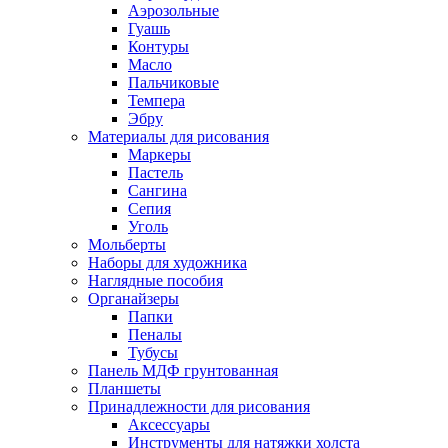
Аэрозольные
Гуашь
Контуры
Масло
Пальчиковые
Темпера
Эбру
Материалы для рисования
Маркеры
Пастель
Сангина
Сепия
Уголь
Мольберты
Наборы для художника
Наглядные пособия
Органайзеры
Папки
Пеналы
Тубусы
Панель МДФ грунтованная
Планшеты
Принадлежности для рисования
Аксессуары
Инструменты для натяжки холста