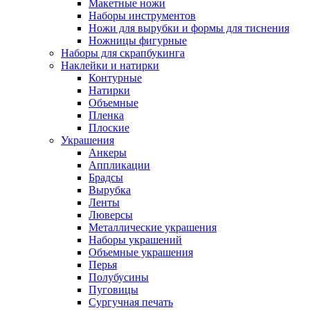
Макетные ножи
Наборы инструментов
Ножи для вырубки и формы для тиснения
Ножницы фигурные
Наборы для скрапбукинга
Наклейки и натирки
Контурные
Натирки
Объемные
Пленка
Плоские
Украшения
Анкеры
Аппликации
Брадсы
Вырубка
Ленты
Люверсы
Металлические украшения
Наборы украшений
Объемные украшения
Перья
Полубусины
Пуговицы
Сургучная печать