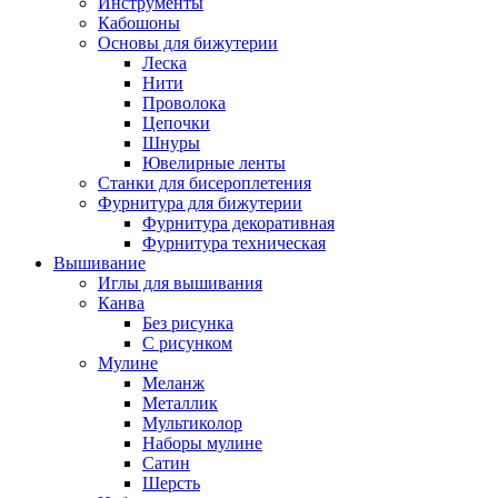
Инструменты
Кабошоны
Основы для бижутерии
Леска
Нити
Проволока
Цепочки
Шнуры
Ювелирные ленты
Станки для бисероплетения
Фурнитура для бижутерии
Фурнитура декоративная
Фурнитура техническая
Вышивание
Иглы для вышивания
Канва
Без рисунка
С рисунком
Мулине
Меланж
Металлик
Мультиколор
Наборы мулине
Сатин
Шерсть