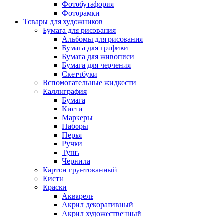
Фотобутафория
Фоторамки
Товары для художников
Бумага для рисования
Альбомы для рисования
Бумага для графики
Бумага для живописи
Бумага для черчения
Скетчбуки
Вспомогательные жидкости
Каллиграфия
Бумага
Кисти
Маркеры
Наборы
Перья
Ручки
Тушь
Чернила
Картон грунтованный
Кисти
Краски
Акварель
Акрил декоративный
Акрил художественный