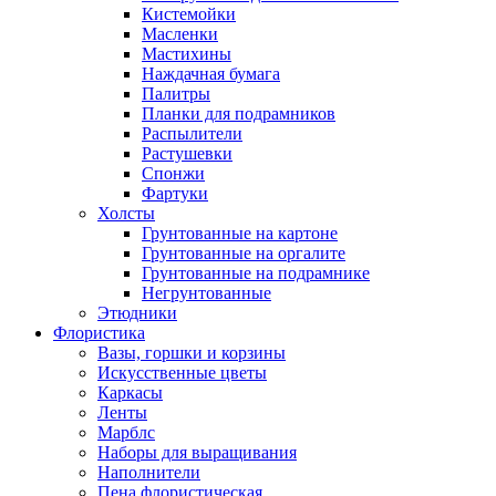
Кистемойки
Масленки
Мастихины
Наждачная бумага
Палитры
Планки для подрамников
Распылители
Растушевки
Спонжи
Фартуки
Холсты
Грунтованные на картоне
Грунтованные на оргалите
Грунтованные на подрамнике
Негрунтованные
Этюдники
Флористика
Вазы, горшки и корзины
Искусственные цветы
Каркасы
Ленты
Марблс
Наборы для выращивания
Наполнители
Пена флористическая