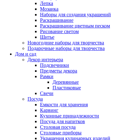
Лепка
Мозаика
Наборы для создания украшений
Раскрашивание
Раскрашивание цветным песком
Рисование светом
Шитье
Новогодние наборы для творчества
Подарочные наборы для творчества
Дом и сад
Декор интерьера
Подсвечники
Предметы декора
Рамки
Деревянные
Пластиковые
Свечи
Посуда
Емкости для хранения
Карвинг
Кухонные принадлежности
Посуда для напитков
Столовая посуда
Столовые приборы
Украшения кулинарных изделий