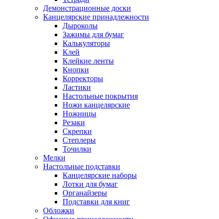
Демонстрационные доски
Канцелярские принадлежности
Дыроколы
Зажимы для бумаг
Калькуляторы
Клей
Клейкие ленты
Кнопки
Корректоры
Ластики
Настольные покрытия
Ножи канцелярские
Ножницы
Резаки
Скрепки
Степлеры
Точилки
Мелки
Настольные подставки
Канцелярские наборы
Лотки для бумаг
Органайзеры
Подставки для книг
Обложки