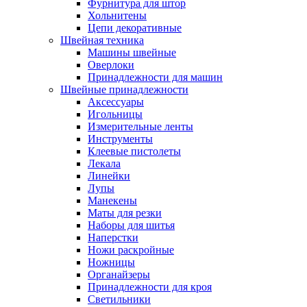
Фурнитура для штор
Хольнитены
Цепи декоративные
Швейная техника
Машины швейные
Оверлоки
Принадлежности для машин
Швейные принадлежности
Аксессуары
Игольницы
Измерительные ленты
Инструменты
Клеевые пистолеты
Лекала
Линейки
Лупы
Манекены
Маты для резки
Наборы для шитья
Наперстки
Ножи раскройные
Ножницы
Органайзеры
Принадлежности для кроя
Светильники