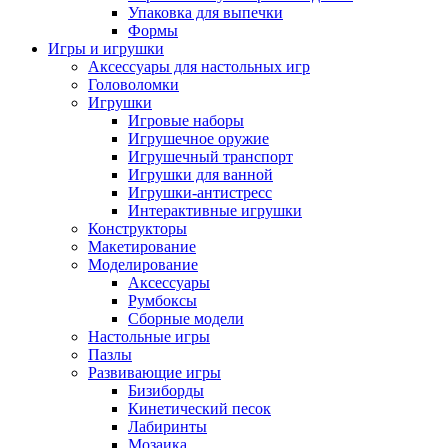
Упаковка для выпечки
Формы
Игры и игрушки
Аксессуары для настольных игр
Головоломки
Игрушки
Игровые наборы
Игрушечное оружие
Игрушечный транспорт
Игрушки для ванной
Игрушки-антистресс
Интерактивные игрушки
Конструкторы
Макетирование
Моделирование
Аксессуары
Румбоксы
Сборные модели
Настольные игры
Пазлы
Развивающие игры
Бизиборды
Кинетический песок
Лабиринты
Мозаика