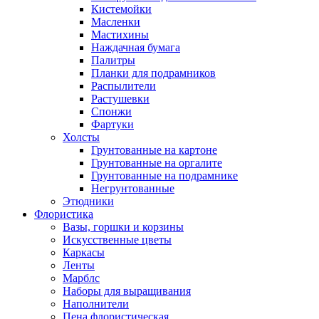
Кистемойки
Масленки
Мастихины
Наждачная бумага
Палитры
Планки для подрамников
Распылители
Растушевки
Спонжи
Фартуки
Холсты
Грунтованные на картоне
Грунтованные на оргалите
Грунтованные на подрамнике
Негрунтованные
Этюдники
Флористика
Вазы, горшки и корзины
Искусственные цветы
Каркасы
Ленты
Марблс
Наборы для выращивания
Наполнители
Пена флористическая