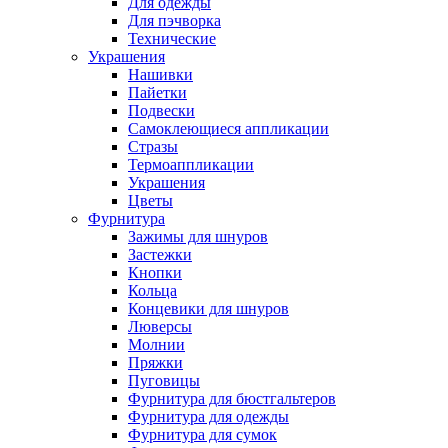
Для одежды
Для пэчворка
Технические
Украшения
Нашивки
Пайетки
Подвески
Самоклеющиеся аппликации
Стразы
Термоаппликации
Украшения
Цветы
Фурнитура
Зажимы для шнуров
Застежки
Кнопки
Кольца
Концевики для шнуров
Люверсы
Молнии
Пряжки
Пуговицы
Фурнитура для бюстгальтеров
Фурнитура для одежды
Фурнитура для сумок