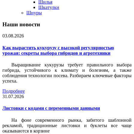
Шилья
Шкатулки
Шнуры
Наши новости
03.08.2026
Как вырастить кукурузу с высокой регулярностью
урожая: секреты выбора гибридов и агротехники
Выращивание кукурузы требует правильного выбора
гибрида, устойчивого к климату и болезням, а также
соблюдения технологии посева. Разбираем ключевые факторы
успеха.
Подробнее
31.07.2026
Листовки c кодами с переменными данными
На фоне современного рынка, забитого шаблонной
рекламой, традиционные листовки и буклеты все чаще
оказываются в корзине