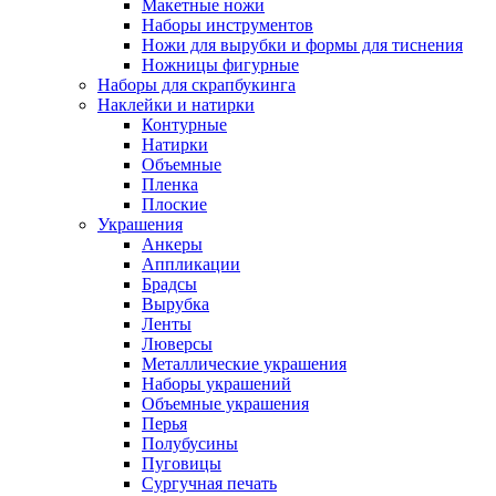
Макетные ножи
Наборы инструментов
Ножи для вырубки и формы для тиснения
Ножницы фигурные
Наборы для скрапбукинга
Наклейки и натирки
Контурные
Натирки
Объемные
Пленка
Плоские
Украшения
Анкеры
Аппликации
Брадсы
Вырубка
Ленты
Люверсы
Металлические украшения
Наборы украшений
Объемные украшения
Перья
Полубусины
Пуговицы
Сургучная печать