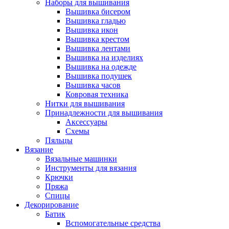
Наборы для вышивания
Вышивка бисером
Вышивка гладью
Вышивка икон
Вышивка крестом
Вышивка лентами
Вышивка на изделиях
Вышивка на одежде
Вышивка подушек
Вышивка часов
Ковровая техника
Нитки для вышивания
Принадлежности для вышивания
Аксессуары
Схемы
Пяльцы
Вязание
Вязальные машинки
Инструменты для вязания
Крючки
Пряжа
Спицы
Декорирование
Батик
Вспомогательные средства