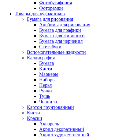
Фотобутафория
Фоторамки
Товары для художников
Бумага для рисования
Альбомы для рисования
Бумага для графики
Бумага для живописи
Бумага для черчения
Скетчбуки
Вспомогательные жидкости
Каллиграфия
Бумага
Кисти
Маркеры
Наборы
Перья
Ручки
Тушь
Чернила
Картон грунтованный
Кисти
Краски
Акварель
Акрил декоративный
Акрил художественный