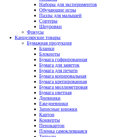
Наборы для экспериментов
Обучающие игры
Пазлы для малышей
Сортеры
Шнуровки
Фокусы
Канцелярские товары
Бумажная продукция
Бланки
Блокноты
Бумага гофрированная
Бумага для заметок
Бумага для печати
Бумага копировальная
Бумага крепированная
Бумага миллиметровая
Бумага цветная
Дневники
Ежедневники
Записные книжки
Картон
Конверты
Пенокартон
Пленка самоклеящаяся
Тетради