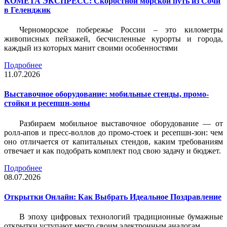
КОМЕТА ЭКСПРЕСС: Скоростной морской путь из Сочи
в Геленджик
Черноморское побережье России – это километры
живописных пейзажей, бесчисленные курорты и города,
каждый из которых манит своими особенностями
Подробнее
11.07.2026
Выставочное оборудование: мобильные стенды, промо-
стойки и ресепшн-зоны
Разбираем мобильное выставочное оборудование — от
ролл-апов и пресс-воллов до промо-стоек и ресепшн-зон: чем
оно отличается от капитальных стендов, каким требованиям
отвечает и как подобрать комплект под свою задачу и бюджет.
Подробнее
08.07.2026
Открытки Онлайн: Как Выбрать Идеальное Поздравление
В эпоху цифровых технологий традиционные бумажные
открытки уступают место своим электронным аналогам