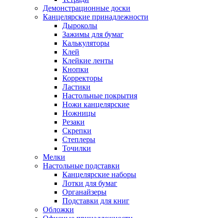
Демонстрационные доски
Канцелярские принадлежности
Дыроколы
Зажимы для бумаг
Калькуляторы
Клей
Клейкие ленты
Кнопки
Корректоры
Ластики
Настольные покрытия
Ножи канцелярские
Ножницы
Резаки
Скрепки
Степлеры
Точилки
Мелки
Настольные подставки
Канцелярские наборы
Лотки для бумаг
Органайзеры
Подставки для книг
Обложки