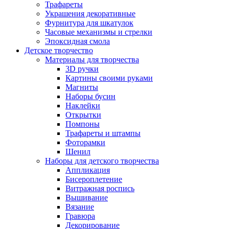
Трафареты
Украшения декоративные
Фурнитура для шкатулок
Часовые механизмы и стрелки
Эпоксидная смола
Детское творчество
Материалы для творчества
3D ручки
Картины своими руками
Магниты
Наборы бусин
Наклейки
Открытки
Помпоны
Трафареты и штампы
Фоторамки
Шенил
Наборы для детского творчества
Аппликация
Бисероплетение
Витражная роспись
Вышивание
Вязание
Гравюра
Декорирование