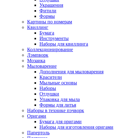
Украшения
Фитили
Формы
Картины по номерам
Квиллинг
Бумага
Инструменты
Наборы для квиллинга
Коллекционирование
Лэмпворк
Мозаика
Мыловарение
Дополнения для мыловарения
Красители
Мыльные основы
Наборы
Отдушки
Упаковка для мыла
Формы для литья
Наборы в технике пэчворк
Оригами
Бумага для оригами
Наборы для изготовления оригами
Папертоль