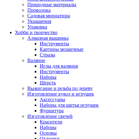
Природные материалы
Проволока
Садовая миниатюра
Украшения
Упаковка
Хобби и творчество
Алмазная вышивка
Инструменты
Картины мозаичные
Стразы
Валяние
Иглы для валяния
Инструменты
Наборы
Шерсть
Выжигание и резьба по дереву
Изготовление кукол и игрушек
Аксессуары
Наборы для шитья игрушек
Фурнитура
Изготовление свечей
Красители
Наборы
Основы
Отдушки