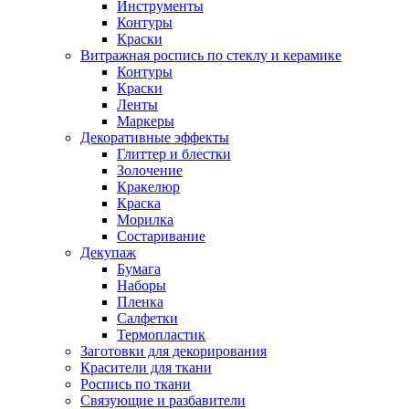
Инструменты
Контуры
Краски
Витражная роспись по стеклу и керамике
Контуры
Краски
Ленты
Маркеры
Декоративные эффекты
Глиттер и блестки
Золочение
Кракелюр
Краска
Морилка
Состаривание
Декупаж
Бумага
Наборы
Пленка
Салфетки
Термопластик
Заготовки для декорирования
Красители для ткани
Роспись по ткани
Связующие и разбавители