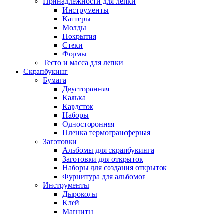
Принадлежности для лепки
Инструменты
Каттеры
Молды
Покрытия
Стеки
Формы
Тесто и масса для лепки
Скрапбукинг
Бумага
Двусторонняя
Калька
Кардсток
Наборы
Односторонняя
Пленка термотрансферная
Заготовки
Альбомы для скрапбукинга
Заготовки для открыток
Наборы для создания открыток
Фурнитура для альбомов
Инструменты
Дыроколы
Клей
Магниты