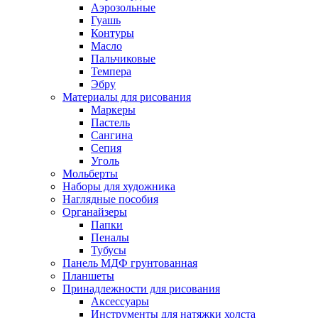
Аэрозольные
Гуашь
Контуры
Масло
Пальчиковые
Темпера
Эбру
Материалы для рисования
Маркеры
Пастель
Сангина
Сепия
Уголь
Мольберты
Наборы для художника
Наглядные пособия
Органайзеры
Папки
Пеналы
Тубусы
Панель МДФ грунтованная
Планшеты
Принадлежности для рисования
Аксессуары
Инструменты для натяжки холста