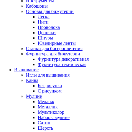
Инструменты
Кабошоны
Основы для бижутерии
Леска
Нити
Проволока
Цепочки
Шнуры
Ювелирные ленты
Станки для бисероплетения
Фурнитура для бижутерии
Фурнитура декоративная
Фурнитура техническая
Вышивание
Иглы для вышивания
Канва
Без рисунка
С рисунком
Мулине
Меланж
Металлик
Мультиколор
Наборы мулине
Сатин
Шерсть