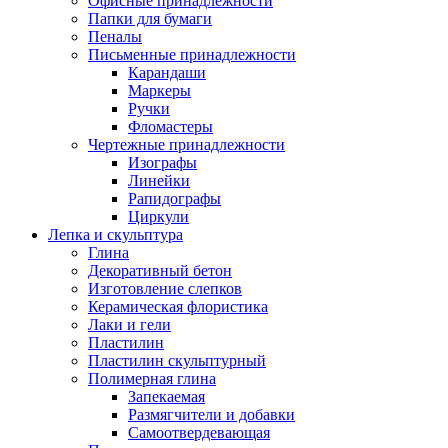
Офисные принадлежности
Папки для бумаги
Пеналы
Письменные принадлежности
Карандаши
Маркеры
Ручки
Фломастеры
Чертежные принадлежности
Изографы
Линейки
Рапидографы
Циркули
Лепка и скульптура
Глина
Декоративный бетон
Изготовление слепков
Керамическая флористика
Лаки и гели
Пластилин
Пластилин скульптурный
Полимерная глина
Запекаемая
Размягчители и добавки
Самоотвердевающая