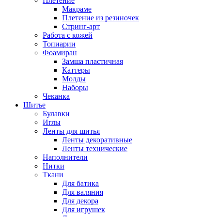
Плетение
Макраме
Плетение из резиночек
Стринг-арт
Работа с кожей
Топиарии
Фоамиран
Замша пластичная
Каттеры
Молды
Наборы
Чеканка
Шитье
Булавки
Иглы
Ленты для шитья
Ленты декоративные
Ленты технические
Наполнители
Нитки
Ткани
Для батика
Для валяния
Для декора
Для игрушек