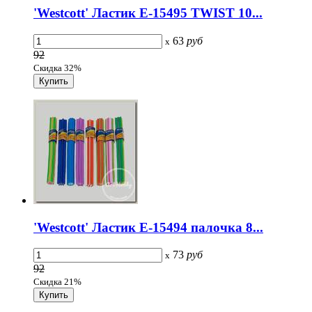
'Westcott' Ластик E-15495 TWIST 10...
63
руб
x
92
Скидка 32%
'Westcott' Ластик E-15494 палочка 8...
73
руб
x
92
Скидка 21%