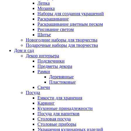
Лепка
Мозаика
Наборы для создания украшений
Раскрашивание
Раскрашивание цветным песком
Рисование светом
Шитье
Новогодние наборы для творчества
Подарочные наборы для творчества
Дом и сад
Декор интерьера
Подсвечники
Предметы декора
Рамки
Деревянные
Пластиковые
Свечи
Посуда
Емкости для хранения
Карвинг
Кухонные принадлежности
Посуда для напитков
Столовая посуда
Столовые приборы
Украшения кулинарных изделий