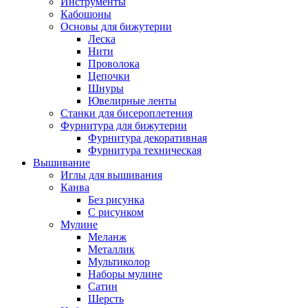
Инструменты
Кабошоны
Основы для бижутерии
Леска
Нити
Проволока
Цепочки
Шнуры
Ювелирные ленты
Станки для бисероплетения
Фурнитура для бижутерии
Фурнитура декоративная
Фурнитура техническая
Вышивание
Иглы для вышивания
Канва
Без рисунка
С рисунком
Мулине
Меланж
Металлик
Мультиколор
Наборы мулине
Сатин
Шерсть