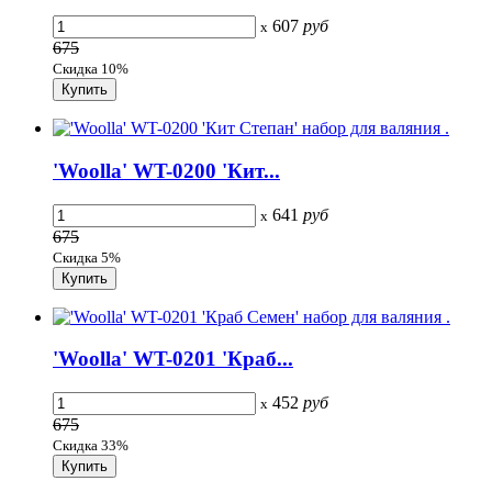
607
руб
x
675
Скидка 10%
'Woolla' WT-0200 'Кит...
641
руб
x
675
Скидка 5%
'Woolla' WT-0201 'Краб...
452
руб
x
675
Скидка 33%