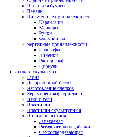
Офисные принадлежности
Папки для бумаги
Пеналы
Письменные принадлежности
Карандаши
Маркеры
Ручки
Фломастеры
Чертежные принадлежности
Изографы
Линейки
Рапидографы
Циркули
Лепка и скульптура
Глина
Декоративный бетон
Изготовление слепков
Керамическая флористика
Лаки и гели
Пластилин
Пластилин скульптурный
Полимерная глина
Запекаемая
Размягчители и добавки
Самоотвердевающая