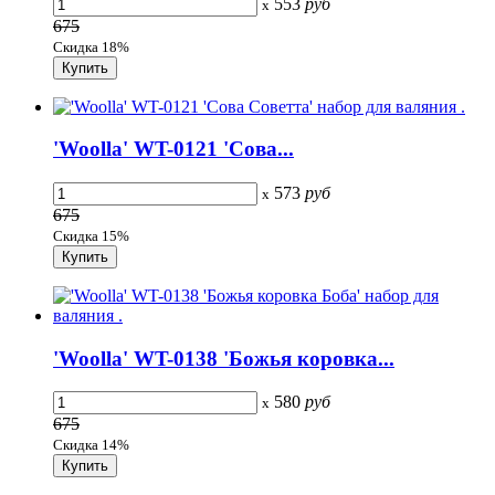
553
руб
x
675
Скидка 18%
'Woolla' WT-0121 'Сова...
573
руб
x
675
Скидка 15%
'Woolla' WT-0138 'Божья коровка...
580
руб
x
675
Скидка 14%