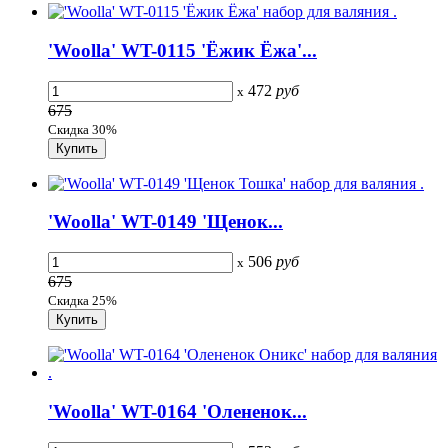
'Woolla' WT-0115 'Ёжик Ёжа'...
472
руб
x
675
Скидка 30%
'Woolla' WT-0149 'Щенок...
506
руб
x
675
Скидка 25%
'Woolla' WT-0164 'Олененок...