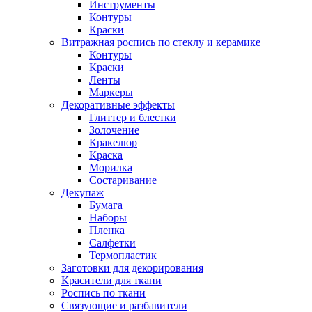
Инструменты
Контуры
Краски
Витражная роспись по стеклу и керамике
Контуры
Краски
Ленты
Маркеры
Декоративные эффекты
Глиттер и блестки
Золочение
Кракелюр
Краска
Морилка
Состаривание
Декупаж
Бумага
Наборы
Пленка
Салфетки
Термопластик
Заготовки для декорирования
Красители для ткани
Роспись по ткани
Связующие и разбавители