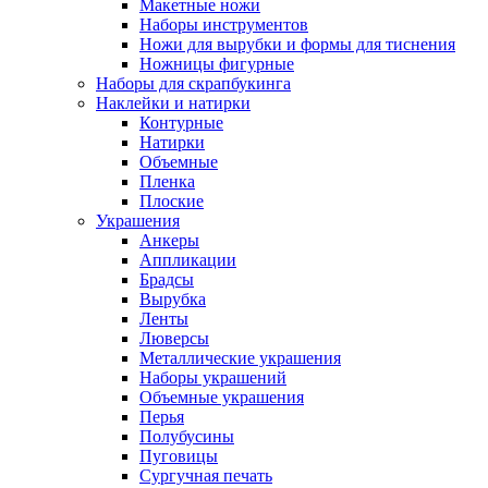
Макетные ножи
Наборы инструментов
Ножи для вырубки и формы для тиснения
Ножницы фигурные
Наборы для скрапбукинга
Наклейки и натирки
Контурные
Натирки
Объемные
Пленка
Плоские
Украшения
Анкеры
Аппликации
Брадсы
Вырубка
Ленты
Люверсы
Металлические украшения
Наборы украшений
Объемные украшения
Перья
Полубусины
Пуговицы
Сургучная печать