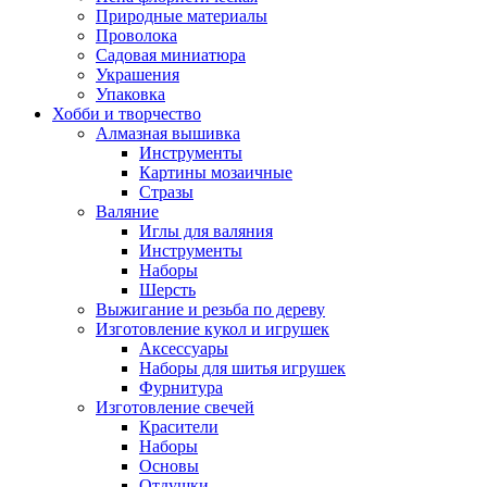
Природные материалы
Проволока
Садовая миниатюра
Украшения
Упаковка
Хобби и творчество
Алмазная вышивка
Инструменты
Картины мозаичные
Стразы
Валяние
Иглы для валяния
Инструменты
Наборы
Шерсть
Выжигание и резьба по дереву
Изготовление кукол и игрушек
Аксессуары
Наборы для шитья игрушек
Фурнитура
Изготовление свечей
Красители
Наборы
Основы
Отдушки