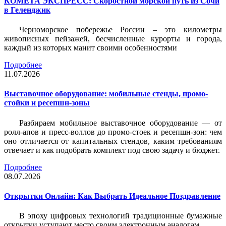
КОМЕТА ЭКСПРЕСС: Скоростной морской путь из Сочи
в Геленджик
Черноморское побережье России – это километры
живописных пейзажей, бесчисленные курорты и города,
каждый из которых манит своими особенностями
Подробнее
11.07.2026
Выставочное оборудование: мобильные стенды, промо-
стойки и ресепшн-зоны
Разбираем мобильное выставочное оборудование — от
ролл-апов и пресс-воллов до промо-стоек и ресепшн-зон: чем
оно отличается от капитальных стендов, каким требованиям
отвечает и как подобрать комплект под свою задачу и бюджет.
Подробнее
08.07.2026
Открытки Онлайн: Как Выбрать Идеальное Поздравление
В эпоху цифровых технологий традиционные бумажные
открытки уступают место своим электронным аналогам