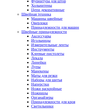
Фурнитура для штор
Хольнитены
Цепи декоративные
Швейная техника
Машины швейные
Оверлоки
Принадлежности для машин
Швейные принадлежности
Аксессуары
Игольницы
Измерительные ленты
Инструменты
Клеевые пистолеты
Лекала
Линейки
Лупы
Манекены
Маты для резки
Наборы для шитья
Наперстки
Ножи раскройные
Ножницы
Органайзеры
Принадлежности для кроя
Светильники