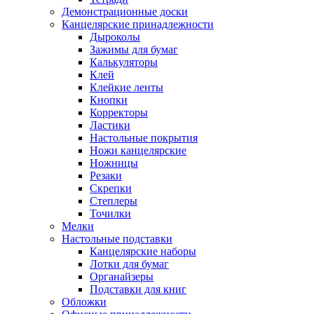
Демонстрационные доски
Канцелярские принадлежности
Дыроколы
Зажимы для бумаг
Калькуляторы
Клей
Клейкие ленты
Кнопки
Корректоры
Ластики
Настольные покрытия
Ножи канцелярские
Ножницы
Резаки
Скрепки
Степлеры
Точилки
Мелки
Настольные подставки
Канцелярские наборы
Лотки для бумаг
Органайзеры
Подставки для книг
Обложки