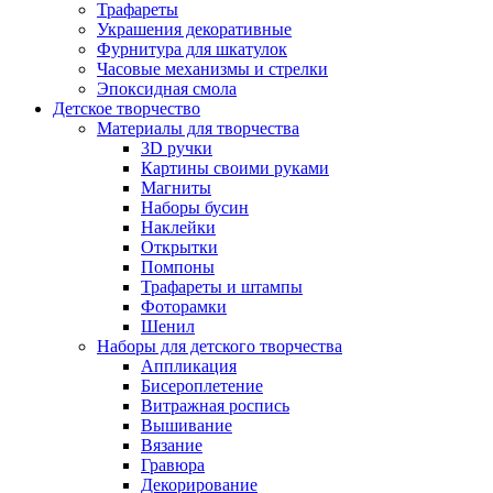
Трафареты
Украшения декоративные
Фурнитура для шкатулок
Часовые механизмы и стрелки
Эпоксидная смола
Детское творчество
Материалы для творчества
3D ручки
Картины своими руками
Магниты
Наборы бусин
Наклейки
Открытки
Помпоны
Трафареты и штампы
Фоторамки
Шенил
Наборы для детского творчества
Аппликация
Бисероплетение
Витражная роспись
Вышивание
Вязание
Гравюра
Декорирование