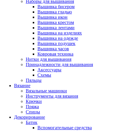
Наборы для вышивания
Вышивка бисером
Вышивка гладью
Вышивка икон
Вышивка крестом
Вышивка лентами
Вышивка на изделиях
Вышивка на одежде
Вышивка подушек
Вышивка часов
Ковровая техника
Нитки для вышивания
Принадлежности для вышивания
Аксессуары
Схемы
Пяльцы
Вязание
Вязальные машинки
Инструменты для вязания
Крючки
Пряжа
Спицы
Декорирование
Батик
Вспомогательные средства