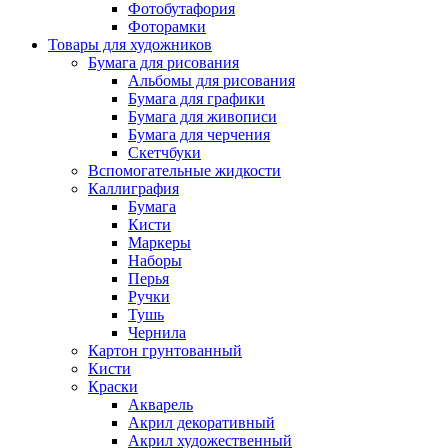
Фотобутафория
Фоторамки
Товары для художников
Бумага для рисования
Альбомы для рисования
Бумага для графики
Бумага для живописи
Бумага для черчения
Скетчбуки
Вспомогательные жидкости
Каллиграфия
Бумага
Кисти
Маркеры
Наборы
Перья
Ручки
Тушь
Чернила
Картон грунтованный
Кисти
Краски
Акварель
Акрил декоративный
Акрил художественный