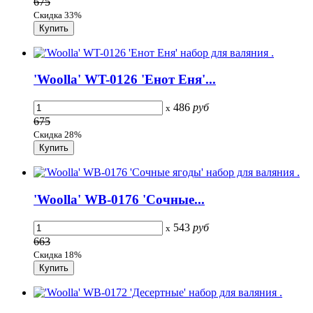
675
Скидка 33%
'Woolla' WT-0126 'Енот Еня'...
486
руб
x
675
Скидка 28%
'Woolla' WB-0176 'Сочные...
543
руб
x
663
Скидка 18%