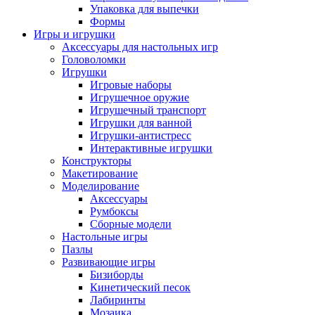
Упаковка для выпечки
Формы
Игры и игрушки
Аксессуары для настольных игр
Головоломки
Игрушки
Игровые наборы
Игрушечное оружие
Игрушечный транспорт
Игрушки для ванной
Игрушки-антистресс
Интерактивные игрушки
Конструкторы
Макетирование
Моделирование
Аксессуары
Румбоксы
Сборные модели
Настольные игры
Пазлы
Развивающие игры
Бизиборды
Кинетический песок
Лабиринты
Мозаика