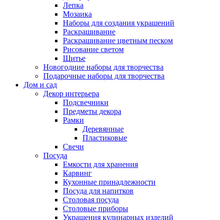
Лепка
Мозаика
Наборы для создания украшений
Раскрашивание
Раскрашивание цветным песком
Рисование светом
Шитье
Новогодние наборы для творчества
Подарочные наборы для творчества
Дом и сад
Декор интерьера
Подсвечники
Предметы декора
Рамки
Деревянные
Пластиковые
Свечи
Посуда
Емкости для хранения
Карвинг
Кухонные принадлежности
Посуда для напитков
Столовая посуда
Столовые приборы
Украшения кулинарных изделий