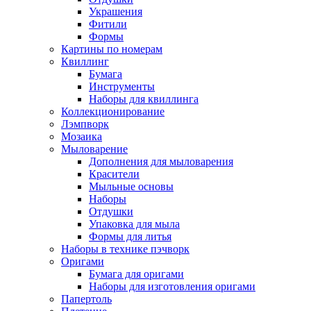
Украшения
Фитили
Формы
Картины по номерам
Квиллинг
Бумага
Инструменты
Наборы для квиллинга
Коллекционирование
Лэмпворк
Мозаика
Мыловарение
Дополнения для мыловарения
Красители
Мыльные основы
Наборы
Отдушки
Упаковка для мыла
Формы для литья
Наборы в технике пэчворк
Оригами
Бумага для оригами
Наборы для изготовления оригами
Папертоль