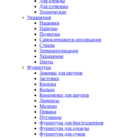
Для одежды
Для пэчворка
Технические
Украшения
Нашивки
Пайетки
Подвески
Самоклеющиеся аппликации
Стразы
Термоаппликации
Украшения
Цветы
Фурнитура
Зажимы для шнуров
Застежки
Кнопки
Кольца
Концевики для шнуров
Люверсы
Молнии
Пряжки
Пуговицы
Фурнитура для бюстгальтеров
Фурнитура для одежды
Фурнитура для сумок