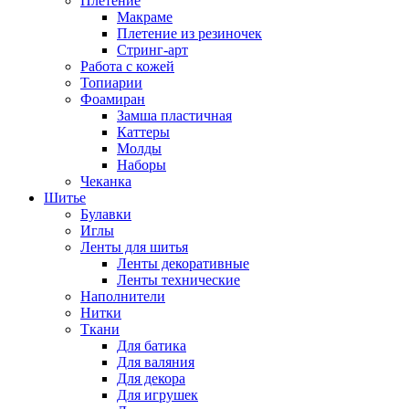
Плетение
Макраме
Плетение из резиночек
Стринг-арт
Работа с кожей
Топиарии
Фоамиран
Замша пластичная
Каттеры
Молды
Наборы
Чеканка
Шитье
Булавки
Иглы
Ленты для шитья
Ленты декоративные
Ленты технические
Наполнители
Нитки
Ткани
Для батика
Для валяния
Для декора
Для игрушек