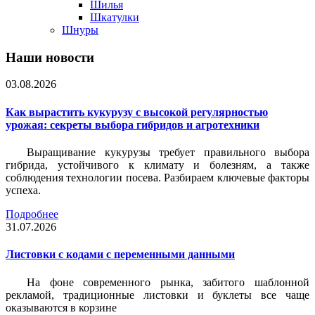
Шилья
Шкатулки
Шнуры
Наши новости
03.08.2026
Как вырастить кукурузу с высокой регулярностью
урожая: секреты выбора гибридов и агротехники
Выращивание кукурузы требует правильного выбора
гибрида, устойчивого к климату и болезням, а также
соблюдения технологии посева. Разбираем ключевые факторы
успеха.
Подробнее
31.07.2026
Листовки c кодами с переменными данными
На фоне современного рынка, забитого шаблонной
рекламой, традиционные листовки и буклеты все чаще
оказываются в корзине