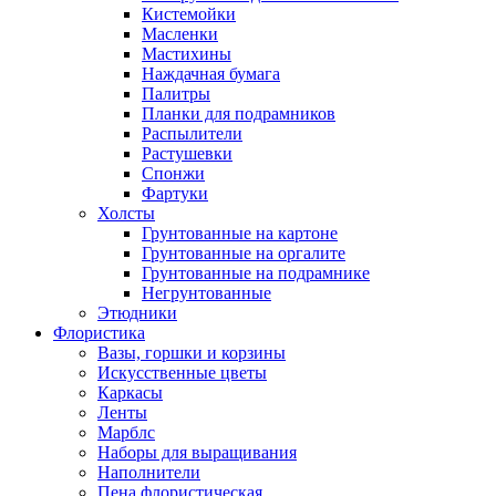
Кистемойки
Масленки
Мастихины
Наждачная бумага
Палитры
Планки для подрамников
Распылители
Растушевки
Спонжи
Фартуки
Холсты
Грунтованные на картоне
Грунтованные на оргалите
Грунтованные на подрамнике
Негрунтованные
Этюдники
Флористика
Вазы, горшки и корзины
Искусственные цветы
Каркасы
Ленты
Марблс
Наборы для выращивания
Наполнители
Пена флористическая