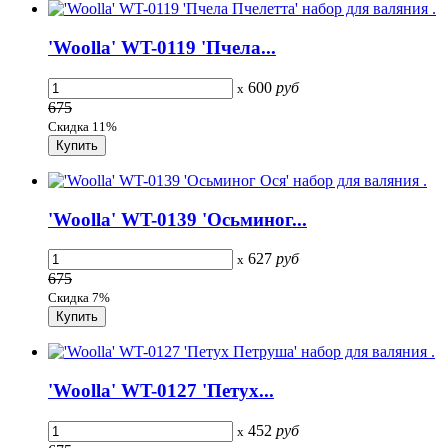
'Woolla' WT-0119 'Пчела...
600
руб
x
675
Скидка 11%
'Woolla' WT-0139 'Осьминог...
627
руб
x
675
Скидка 7%
'Woolla' WT-0127 'Петух...
452
руб
x