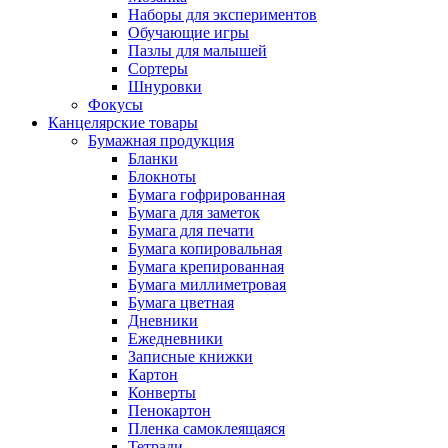
Наборы для экспериментов
Обучающие игры
Пазлы для малышей
Сортеры
Шнуровки
Фокусы
Канцелярские товары
Бумажная продукция
Бланки
Блокноты
Бумага гофрированная
Бумага для заметок
Бумага для печати
Бумага копировальная
Бумага крепированная
Бумага миллиметровая
Бумага цветная
Дневники
Ежедневники
Записные книжки
Картон
Конверты
Пенокартон
Пленка самоклеящаяся
Тетради