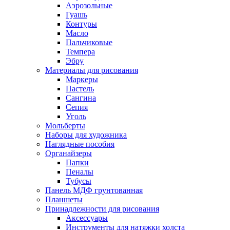
Аэрозольные
Гуашь
Контуры
Масло
Пальчиковые
Темпера
Эбру
Материалы для рисования
Маркеры
Пастель
Сангина
Сепия
Уголь
Мольберты
Наборы для художника
Наглядные пособия
Органайзеры
Папки
Пеналы
Тубусы
Панель МДФ грунтованная
Планшеты
Принадлежности для рисования
Аксессуары
Инструменты для натяжки холста