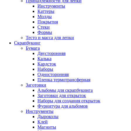
Принадлежности для лепки
Инструменты
Каттеры
Молды
Покрытия
Стеки
Формы
Тесто и масса для лепки
Скрапбукинг
Бумага
Двусторонняя
Калька
Кардсток
Наборы
Односторонняя
Пленка термотрансферная
Заготовки
Альбомы для скрапбукинга
Заготовки для открыток
Наборы для создания открыток
Фурнитура для альбомов
Инструменты
Дыроколы
Клей
Магниты