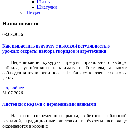
Шилья
Шкатулки
Шнуры
Наши новости
03.08.2026
Как вырастить кукурузу с высокой регулярностью
урожая: секреты выбора гибридов и агротехники
Выращивание кукурузы требует правильного выбора
гибрида, устойчивого к климату и болезням, а также
соблюдения технологии посева. Разбираем ключевые факторы
успеха.
Подробнее
31.07.2026
Листовки c кодами с переменными данными
На фоне современного рынка, забитого шаблонной
рекламой, традиционные листовки и буклеты все чаще
оказываются в корзине