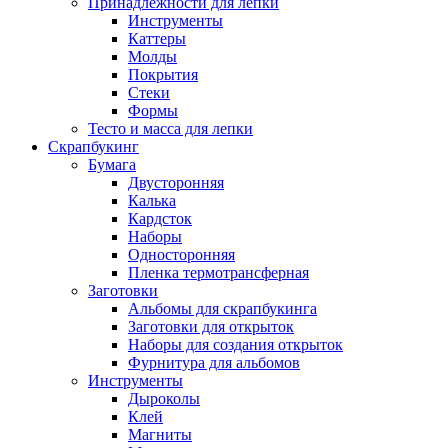
Принадлежности для лепки
Инструменты
Каттеры
Молды
Покрытия
Стеки
Формы
Тесто и масса для лепки
Скрапбукинг
Бумага
Двусторонняя
Калька
Кардсток
Наборы
Односторонняя
Пленка термотрансферная
Заготовки
Альбомы для скрапбукинга
Заготовки для открыток
Наборы для создания открыток
Фурнитура для альбомов
Инструменты
Дыроколы
Клей
Магниты