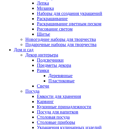
Лепка
Мозаика
Наборы для создания украшений
Раскрашивание
Раскрашивание цветным песком
Рисование светом
Шитье
Новогодние наборы для творчества
Подарочные наборы для творчества
Дом и сад
Декор интерьера
Подсвечники
Предметы декора
Рамки
Деревянные
Пластиковые
Свечи
Посуда
Емкости для хранения
Карвинг
Кухонные принадлежности
Посуда для напитков
Столовая посуда
Столовые приборы
Украшения кулинарных изделий