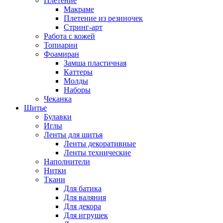
Плетение
Макраме
Плетение из резиночек
Стринг-арт
Работа с кожей
Топиарии
Фоамиран
Замша пластичная
Каттеры
Молды
Наборы
Чеканка
Шитье
Булавки
Иглы
Ленты для шитья
Ленты декоративные
Ленты технические
Наполнители
Нитки
Ткани
Для батика
Для валяния
Для декора
Для игрушек