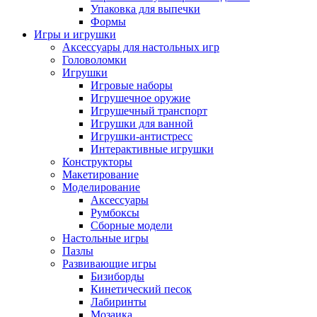
Упаковка для выпечки
Формы
Игры и игрушки
Аксессуары для настольных игр
Головоломки
Игрушки
Игровые наборы
Игрушечное оружие
Игрушечный транспорт
Игрушки для ванной
Игрушки-антистресс
Интерактивные игрушки
Конструкторы
Макетирование
Моделирование
Аксессуары
Румбоксы
Сборные модели
Настольные игры
Пазлы
Развивающие игры
Бизиборды
Кинетический песок
Лабиринты
Мозаика