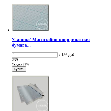
'Gamma' Масштабно-координатная
бумага...
186
руб
x
239
Скидка 22%