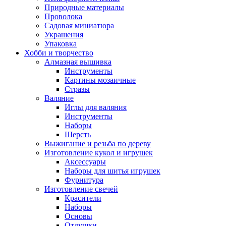
Природные материалы
Проволока
Садовая миниатюра
Украшения
Упаковка
Хобби и творчество
Алмазная вышивка
Инструменты
Картины мозаичные
Стразы
Валяние
Иглы для валяния
Инструменты
Наборы
Шерсть
Выжигание и резьба по дереву
Изготовление кукол и игрушек
Аксессуары
Наборы для шитья игрушек
Фурнитура
Изготовление свечей
Красители
Наборы
Основы
Отдушки