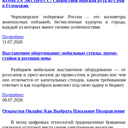
КОМЕТА ЭКСПРЕСС: Скоростной морской путь из Сочи
в Геленджик
Черноморское побережье России – это километры
живописных пейзажей, бесчисленные курорты и города,
каждый из которых манит своими особенностями
Подробнее
11.07.2026
Выставочное оборудование: мобильные стенды, промо-
стойки и ресепшн-зоны
Разбираем мобильное выставочное оборудование — от
ролл-апов и пресс-воллов до промо-стоек и ресепшн-зон: чем
оно отличается от капитальных стендов, каким требованиям
отвечает и как подобрать комплект под свою задачу и бюджет.
Подробнее
08.07.2026
Открытки Онлайн: Как Выбрать Идеальное Поздравление
В эпоху цифровых технологий традиционные бумажные
открытки уступают место своим электронным аналогам