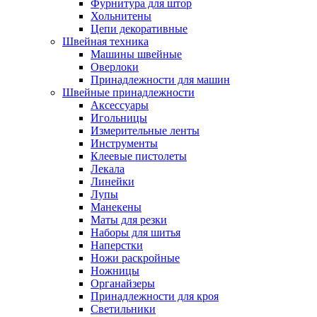
Фурнитура для штор
Хольнитены
Цепи декоративные
Швейная техника
Машины швейные
Оверлоки
Принадлежности для машин
Швейные принадлежности
Аксессуары
Игольницы
Измерительные ленты
Инструменты
Клеевые пистолеты
Лекала
Линейки
Лупы
Манекены
Маты для резки
Наборы для шитья
Наперстки
Ножи раскройные
Ножницы
Органайзеры
Принадлежности для кроя
Светильники