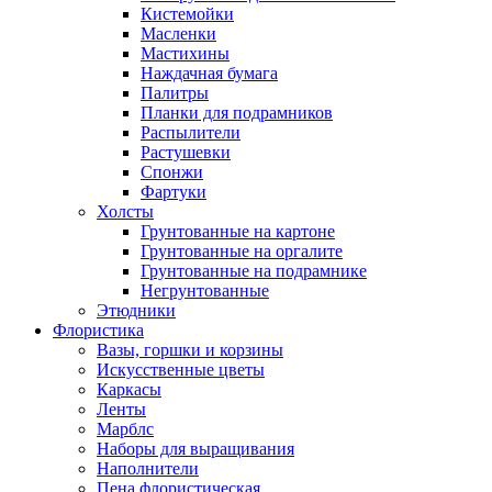
Кистемойки
Масленки
Мастихины
Наждачная бумага
Палитры
Планки для подрамников
Распылители
Растушевки
Спонжи
Фартуки
Холсты
Грунтованные на картоне
Грунтованные на оргалите
Грунтованные на подрамнике
Негрунтованные
Этюдники
Флористика
Вазы, горшки и корзины
Искусственные цветы
Каркасы
Ленты
Марблс
Наборы для выращивания
Наполнители
Пена флористическая