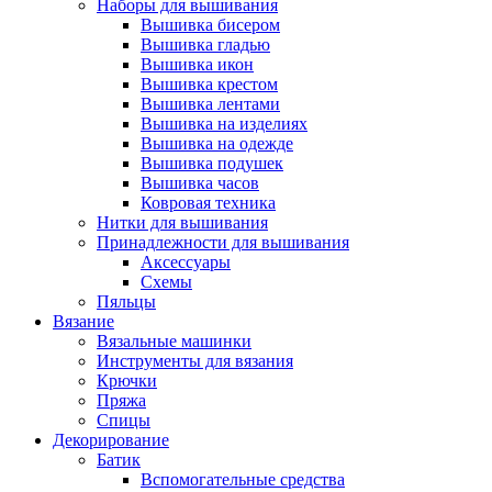
Наборы для вышивания
Вышивка бисером
Вышивка гладью
Вышивка икон
Вышивка крестом
Вышивка лентами
Вышивка на изделиях
Вышивка на одежде
Вышивка подушек
Вышивка часов
Ковровая техника
Нитки для вышивания
Принадлежности для вышивания
Аксессуары
Схемы
Пяльцы
Вязание
Вязальные машинки
Инструменты для вязания
Крючки
Пряжа
Спицы
Декорирование
Батик
Вспомогательные средства