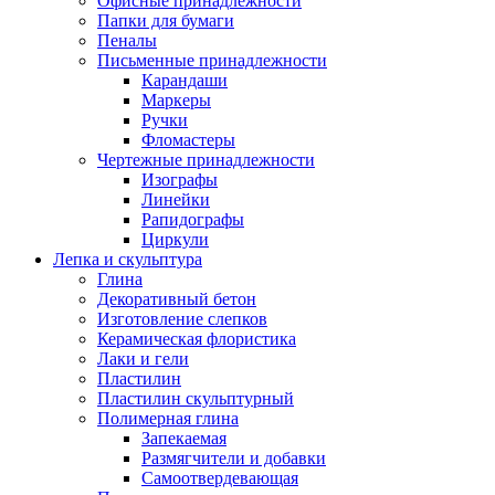
Офисные принадлежности
Папки для бумаги
Пеналы
Письменные принадлежности
Карандаши
Маркеры
Ручки
Фломастеры
Чертежные принадлежности
Изографы
Линейки
Рапидографы
Циркули
Лепка и скульптура
Глина
Декоративный бетон
Изготовление слепков
Керамическая флористика
Лаки и гели
Пластилин
Пластилин скульптурный
Полимерная глина
Запекаемая
Размягчители и добавки
Самоотвердевающая