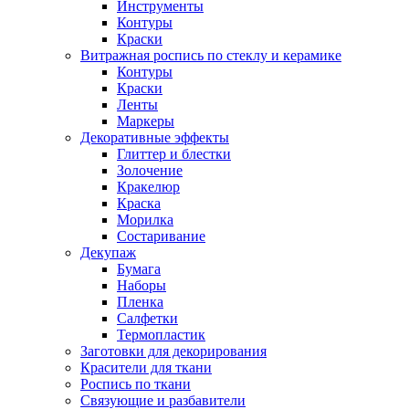
Инструменты
Контуры
Краски
Витражная роспись по стеклу и керамике
Контуры
Краски
Ленты
Маркеры
Декоративные эффекты
Глиттер и блестки
Золочение
Кракелюр
Краска
Морилка
Состаривание
Декупаж
Бумага
Наборы
Пленка
Салфетки
Термопластик
Заготовки для декорирования
Красители для ткани
Роспись по ткани
Связующие и разбавители