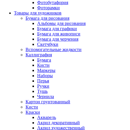
Фотобутафория
Фоторамки
Товары для художников
Бумага для рисования
Альбомы для рисования
Бумага для графики
Бумага для живописи
Бумага для черчения
Скетчбуки
Вспомогательные жидкости
Каллиграфия
Бумага
Кисти
Маркеры
Наборы
Перья
Ручки
Тушь
Чернила
Картон грунтованный
Кисти
Краски
Акварель
Акрил декоративный
Акрил художественный