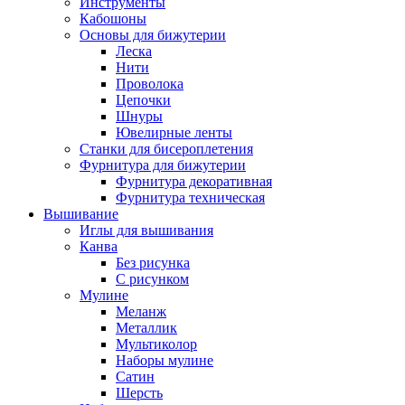
Инструменты
Кабошоны
Основы для бижутерии
Леска
Нити
Проволока
Цепочки
Шнуры
Ювелирные ленты
Станки для бисероплетения
Фурнитура для бижутерии
Фурнитура декоративная
Фурнитура техническая
Вышивание
Иглы для вышивания
Канва
Без рисунка
С рисунком
Мулине
Меланж
Металлик
Мультиколор
Наборы мулине
Сатин
Шерсть