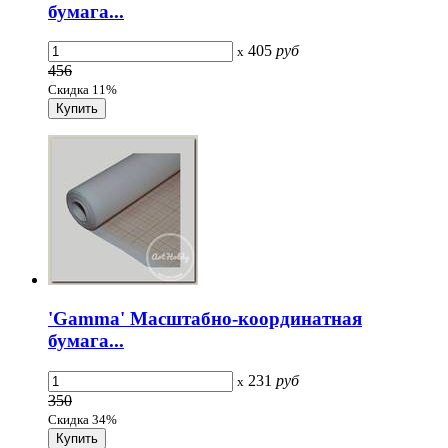
бумага...
405
руб
x
456
Скидка 11%
'Gamma' Масштабно-координатная
бумага...
231
руб
x
350
Скидка 34%