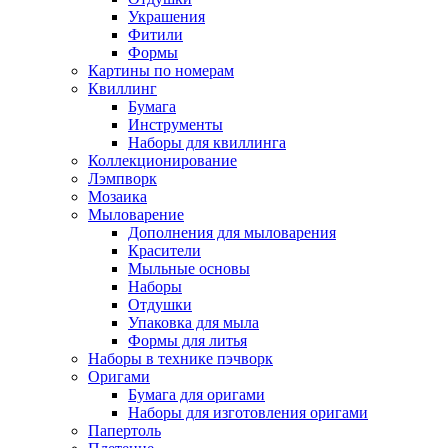
Украшения
Фитили
Формы
Картины по номерам
Квиллинг
Бумага
Инструменты
Наборы для квиллинга
Коллекционирование
Лэмпворк
Мозаика
Мыловарение
Дополнения для мыловарения
Красители
Мыльные основы
Наборы
Отдушки
Упаковка для мыла
Формы для литья
Наборы в технике пэчворк
Оригами
Бумага для оригами
Наборы для изготовления оригами
Папертоль