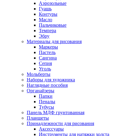
Аэрозольные
Гуашь
Контуры
Масло
Пальчиковые
Темпера
Эбру
Материалы для рисования
Маркеры
Пастель
Сангина
Сепия
Уголь
Мольберты
Наборы для художника
Наглядные пособия
Органайзеры
Папки
Пеналы
Тубусы
Панель МДФ грунтованная
Планшеты
Принадлежности для рисования
Аксессуары
Инструменты для натяжки холста