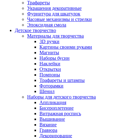
Трафареты
Украшения декоративные
Фурнитура для шкатулок
Часовые механизмы и стрелки
Эпоксидная смола
Детское творчество
Материалы для творчества
3D ручки
Картины своими руками
Магниты
Наборы бусин
Наклейки
Открытки
Помпоны
Трафареты и штампы
Фоторамки
Шенил
Наборы для детского творчества
Аппликация
Бисероплетение
Витражная роспись
Вышивание
Вязание
Гравюра
Декорирование