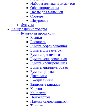
Наборы для экспериментов
Обучающие игры
Пазлы для малышей
Сортеры
Шнуровки
Фокусы
Канцелярские товары
Бумажная продукция
Бланки
Блокноты
Бумага гофрированная
Бумага для заметок
Бумага для печати
Бумага копировальная
Бумага крепированная
Бумага миллиметровая
Бумага цветная
Дневники
Ежедневники
Записные книжки
Картон
Конверты
Пенокартон
Пленка самоклеящаяся
Тетради