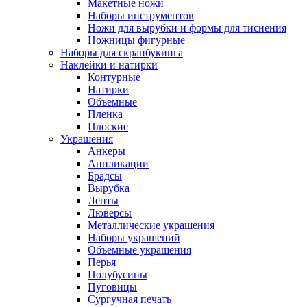
Макетные ножи
Наборы инструментов
Ножи для вырубки и формы для тиснения
Ножницы фигурные
Наборы для скрапбукинга
Наклейки и натирки
Контурные
Натирки
Объемные
Пленка
Плоские
Украшения
Анкеры
Аппликации
Брадсы
Вырубка
Ленты
Люверсы
Металлические украшения
Наборы украшений
Объемные украшения
Перья
Полубусины
Пуговицы
Сургучная печать