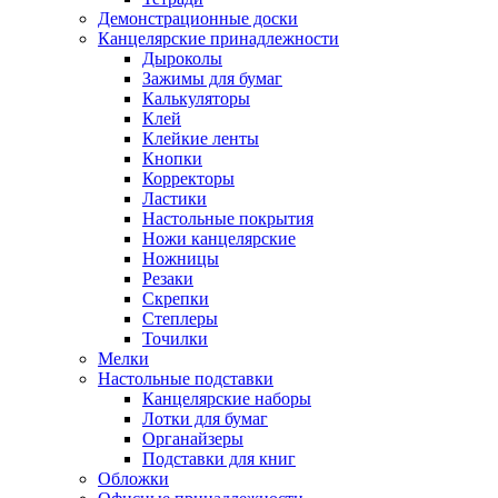
Демонстрационные доски
Канцелярские принадлежности
Дыроколы
Зажимы для бумаг
Калькуляторы
Клей
Клейкие ленты
Кнопки
Корректоры
Ластики
Настольные покрытия
Ножи канцелярские
Ножницы
Резаки
Скрепки
Степлеры
Точилки
Мелки
Настольные подставки
Канцелярские наборы
Лотки для бумаг
Органайзеры
Подставки для книг
Обложки