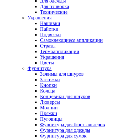
Для одежды
Для пэчворка
Технические
Украшения
Нашивки
Пайетки
Подвески
Самоклеющиеся аппликации
Стразы
Термоаппликации
Украшения
Цветы
Фурнитура
Зажимы для шнуров
Застежки
Кнопки
Кольца
Концевики для шнуров
Люверсы
Молнии
Пряжки
Пуговицы
Фурнитура для бюстгальтеров
Фурнитура для одежды
Фурнитура для сумок