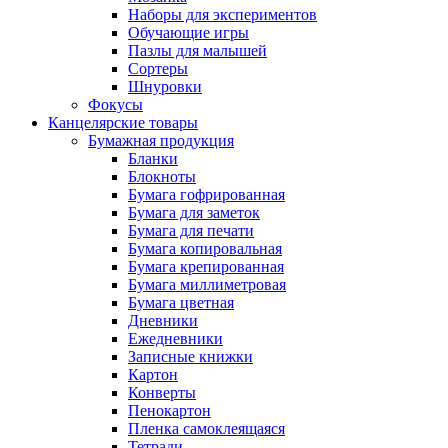
Наборы для экспериментов
Обучающие игры
Пазлы для малышей
Сортеры
Шнуровки
Фокусы
Канцелярские товары
Бумажная продукция
Бланки
Блокноты
Бумага гофрированная
Бумага для заметок
Бумага для печати
Бумага копировальная
Бумага крепированная
Бумага миллиметровая
Бумага цветная
Дневники
Ежедневники
Записные книжки
Картон
Конверты
Пенокартон
Пленка самоклеящаяся
Тетради