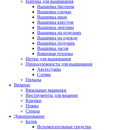
Наборы для вышивания
Вышивка бисером
Вышивка гладью
Вышивка икон
Вышивка крестом
Вышивка лентами
Вышивка на изделиях
Вышивка на одежде
Вышивка подушек
Вышивка часов
Ковровая техника
Нитки для вышивания
Принадлежности для вышивания
Аксессуары
Схемы
Пяльцы
Вязание
Вязальные машинки
Инструменты для вязания
Крючки
Пряжа
Спицы
Декорирование
Батик
Вспомогательные средства