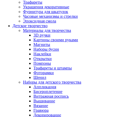
Трафареты
Украшения декоративные
Фурнитура для шкатулок
Часовые механизмы и стрелки
Эпоксидная смола
Детское творчество
Материалы для творчества
3D ручки
Картины своими руками
Магниты
Наборы бусин
Наклейки
Открытки
Помпоны
Трафареты и штампы
Фоторамки
Шенил
Наборы для детского творчества
Аппликация
Бисероплетение
Витражная роспись
Вышивание
Вязание
Гравюра
Декорирование