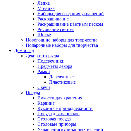
Лепка
Мозаика
Наборы для создания украшений
Раскрашивание
Раскрашивание цветным песком
Рисование светом
Шитье
Новогодние наборы для творчества
Подарочные наборы для творчества
Дом и сад
Декор интерьера
Подсвечники
Предметы декора
Рамки
Деревянные
Пластиковые
Свечи
Посуда
Емкости для хранения
Карвинг
Кухонные принадлежности
Посуда для напитков
Столовая посуда
Столовые приборы
Украшения кулинарных изделий