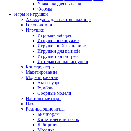
Упаковка для выпечки
Формы
Игры и игрушки
Аксессуары для настольных игр
Головоломки
Игрушки
Игровые наборы
Игрушечное оружие
Игрушечный транспорт
Игрушки для ванной
Игрушки-антистресс
Интерактивные игрушки
Конструкторы
Макетирование
Моделирование
Аксессуары
Румбоксы
Сборные модели
Настольные игры
Пазлы
Развивающие игры
Бизиборды
Кинетический песок
Лабиринты
Мозаика