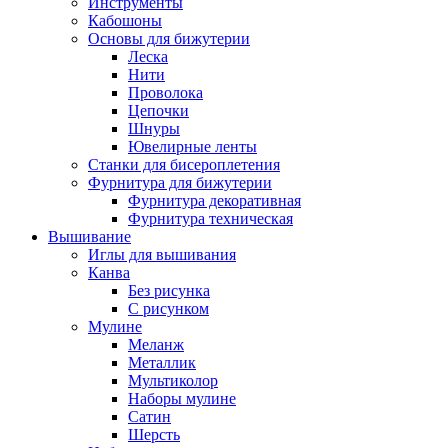
Инструменты
Кабошоны
Основы для бижутерии
Леска
Нити
Проволока
Цепочки
Шнуры
Ювелирные ленты
Станки для бисероплетения
Фурнитура для бижутерии
Фурнитура декоративная
Фурнитура техническая
Вышивание
Иглы для вышивания
Канва
Без рисунка
С рисунком
Мулине
Меланж
Металлик
Мультиколор
Наборы мулине
Сатин
Шерсть