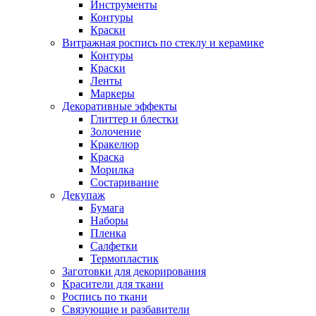
Инструменты
Контуры
Краски
Витражная роспись по стеклу и керамике
Контуры
Краски
Ленты
Маркеры
Декоративные эффекты
Глиттер и блестки
Золочение
Кракелюр
Краска
Морилка
Состаривание
Декупаж
Бумага
Наборы
Пленка
Салфетки
Термопластик
Заготовки для декорирования
Красители для ткани
Роспись по ткани
Связующие и разбавители