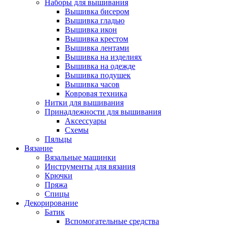
Наборы для вышивания
Вышивка бисером
Вышивка гладью
Вышивка икон
Вышивка крестом
Вышивка лентами
Вышивка на изделиях
Вышивка на одежде
Вышивка подушек
Вышивка часов
Ковровая техника
Нитки для вышивания
Принадлежности для вышивания
Аксессуары
Схемы
Пяльцы
Вязание
Вязальные машинки
Инструменты для вязания
Крючки
Пряжа
Спицы
Декорирование
Батик
Вспомогательные средства