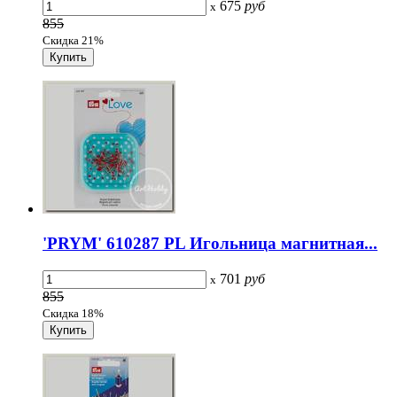
675
руб
x
855
Скидка 21%
'PRYM' 610287 PL Игольница магнитная...
701
руб
x
855
Скидка 18%