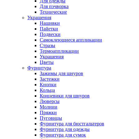
Для одежды
Для пэчворка
Технические
Украшения
Нашивки
Пайетки
Подвески
Самоклеющиеся аппликации
Стразы
Термоаппликации
Украшения
Цветы
Фурнитура
Зажимы для шнуров
Застежки
Кнопки
Кольца
Концевики для шнуров
Люверсы
Молнии
Пряжки
Пуговицы
Фурнитура для бюстгальтеров
Фурнитура для одежды
Фурнитура для сумок