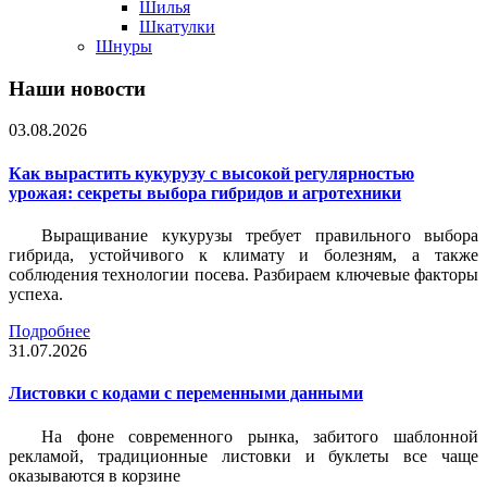
Шилья
Шкатулки
Шнуры
Наши новости
03.08.2026
Как вырастить кукурузу с высокой регулярностью
урожая: секреты выбора гибридов и агротехники
Выращивание кукурузы требует правильного выбора
гибрида, устойчивого к климату и болезням, а также
соблюдения технологии посева. Разбираем ключевые факторы
успеха.
Подробнее
31.07.2026
Листовки c кодами с переменными данными
На фоне современного рынка, забитого шаблонной
рекламой, традиционные листовки и буклеты все чаще
оказываются в корзине