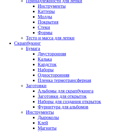
Принадлежности для лепки
Инструменты
Каттеры
Молды
Покрытия
Стеки
Формы
Тесто и масса для лепки
Скрапбукинг
Бумага
Двусторонняя
Калька
Кардсток
Наборы
Односторонняя
Пленка термотрансферная
Заготовки
Альбомы для скрапбукинга
Заготовки для открыток
Наборы для создания открыток
Фурнитура для альбомов
Инструменты
Дыроколы
Клей
Магниты