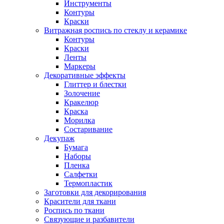
Инструменты
Контуры
Краски
Витражная роспись по стеклу и керамике
Контуры
Краски
Ленты
Маркеры
Декоративные эффекты
Глиттер и блестки
Золочение
Кракелюр
Краска
Морилка
Состаривание
Декупаж
Бумага
Наборы
Пленка
Салфетки
Термопластик
Заготовки для декорирования
Красители для ткани
Роспись по ткани
Связующие и разбавители