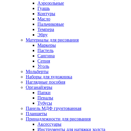
Аэрозольные
Гуашь
Контуры
Масло
Пальчиковые
Темпера
Эбру
Материалы для рисования
Маркеры
Пастель
Сангина
Сепия
Уголь
Мольберты
Наборы для художника
Наглядные пособия
Органайзеры
Папки
Пеналы
Тубусы
Панель МДФ грунтованная
Планшеты
Принадлежности для рисования
Аксессуары
Инструменты для натяжки холста