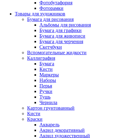
Фотобутафория
Фоторамки
Товары для художников
Бумага для рисования
Альбомы для рисования
Бумага для графики
Бумага для живописи
Бумага для черчения
Скетчбуки
Вспомогательные жидкости
Каллиграфия
Бумага
Кисти
Маркеры
Наборы
Перья
Ручки
Тушь
Чернила
Картон грунтованный
Кисти
Краски
Акварель
Акрил декоративный
Акрил художественный