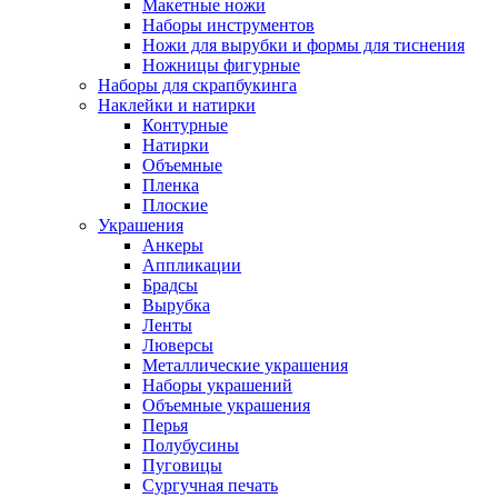
Макетные ножи
Наборы инструментов
Ножи для вырубки и формы для тиснения
Ножницы фигурные
Наборы для скрапбукинга
Наклейки и натирки
Контурные
Натирки
Объемные
Пленка
Плоские
Украшения
Анкеры
Аппликации
Брадсы
Вырубка
Ленты
Люверсы
Металлические украшения
Наборы украшений
Объемные украшения
Перья
Полубусины
Пуговицы
Сургучная печать