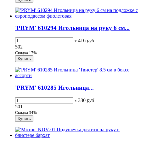
'PRYM' 610294 Игольница на руку 6 см...
416
руб
x
502
Скидка 17%
'PRYM' 610285 Игольница...
330
руб
x
501
Скидка 34%