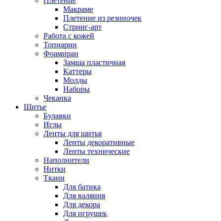
Плетение
Макраме
Плетение из резиночек
Стринг-арт
Работа с кожей
Топиарии
Фоамиран
Замша пластичная
Каттеры
Молды
Наборы
Чеканка
Шитье
Булавки
Иглы
Ленты для шитья
Ленты декоративные
Ленты технические
Наполнители
Нитки
Ткани
Для батика
Для валяния
Для декора
Для игрушек