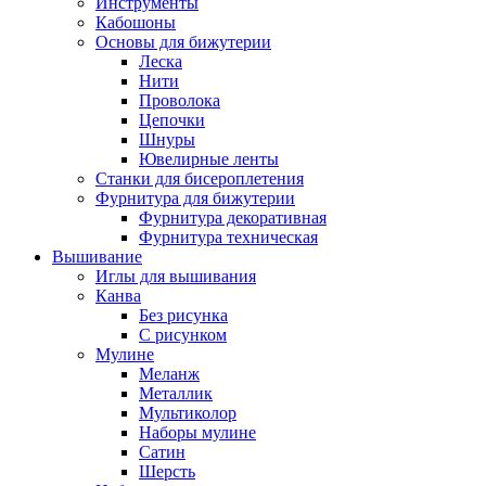
Инструменты
Кабошоны
Основы для бижутерии
Леска
Нити
Проволока
Цепочки
Шнуры
Ювелирные ленты
Станки для бисероплетения
Фурнитура для бижутерии
Фурнитура декоративная
Фурнитура техническая
Вышивание
Иглы для вышивания
Канва
Без рисунка
С рисунком
Мулине
Меланж
Металлик
Мультиколор
Наборы мулине
Сатин
Шерсть