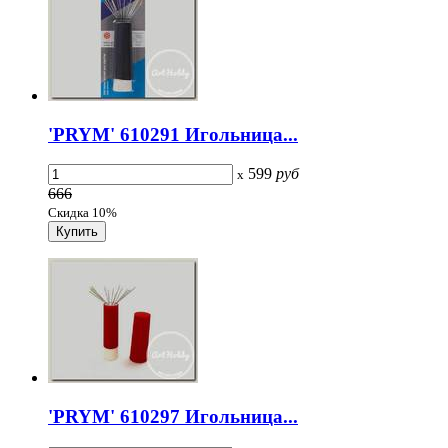
'PRYM' 610291 Игольница...
599
руб
x
666
Скидка 10%
'PRYM' 610297 Игольница...