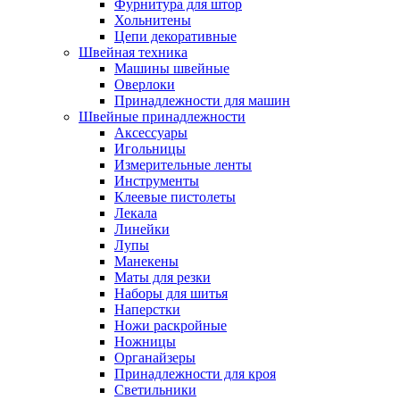
Фурнитура для штор
Хольнитены
Цепи декоративные
Швейная техника
Машины швейные
Оверлоки
Принадлежности для машин
Швейные принадлежности
Аксессуары
Игольницы
Измерительные ленты
Инструменты
Клеевые пистолеты
Лекала
Линейки
Лупы
Манекены
Маты для резки
Наборы для шитья
Наперстки
Ножи раскройные
Ножницы
Органайзеры
Принадлежности для кроя
Светильники