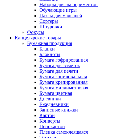
Наборы для экспериментов
Обучающие игры
Пазлы для малышей
Сортеры
Шнуровки
Фокусы
Канцелярские товары
Бумажная продукция
Бланки
Блокноты
Бумага гофрированная
Бумага для заметок
Бумага для печати
Бумага копировальная
Бумага крепированная
Бумага миллиметровая
Бумага цветная
Дневники
Ежедневники
Записные книжки
Картон
Конверты
Пенокартон
Пленка самоклеящаяся
Тетради