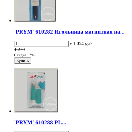
'PRYM' 610282 Игольница магнитная на...
1 054
руб
x
1 270
Скидка 17%
'PRYM' 610288 PL...