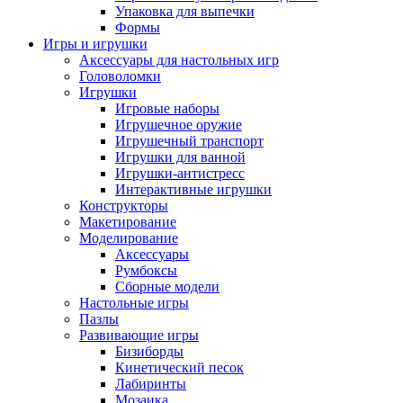
Упаковка для выпечки
Формы
Игры и игрушки
Аксессуары для настольных игр
Головоломки
Игрушки
Игровые наборы
Игрушечное оружие
Игрушечный транспорт
Игрушки для ванной
Игрушки-антистресс
Интерактивные игрушки
Конструкторы
Макетирование
Моделирование
Аксессуары
Румбоксы
Сборные модели
Настольные игры
Пазлы
Развивающие игры
Бизиборды
Кинетический песок
Лабиринты
Мозаика