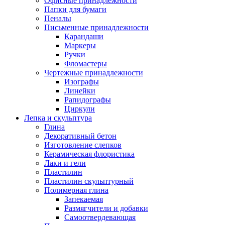
Офисные принадлежности
Папки для бумаги
Пеналы
Письменные принадлежности
Карандаши
Маркеры
Ручки
Фломастеры
Чертежные принадлежности
Изографы
Линейки
Рапидографы
Циркули
Лепка и скульптура
Глина
Декоративный бетон
Изготовление слепков
Керамическая флористика
Лаки и гели
Пластилин
Пластилин скульптурный
Полимерная глина
Запекаемая
Размягчители и добавки
Самоотвердевающая