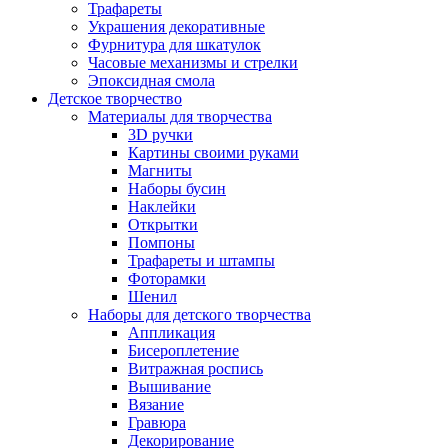
Трафареты
Украшения декоративные
Фурнитура для шкатулок
Часовые механизмы и стрелки
Эпоксидная смола
Детское творчество
Материалы для творчества
3D ручки
Картины своими руками
Магниты
Наборы бусин
Наклейки
Открытки
Помпоны
Трафареты и штампы
Фоторамки
Шенил
Наборы для детского творчества
Аппликация
Бисероплетение
Витражная роспись
Вышивание
Вязание
Гравюра
Декорирование