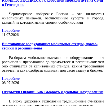
КОМЕТА ЭКСПРЕСС: Скоростной морской путь из Сочи
в Геленджик
Черноморское побережье России – это километры
живописных пейзажей, бесчисленные курорты и города,
каждый из которых манит своими особенностями
Подробнее
11.07.2026
Выставочное оборудование: мобильные стенды, промо-
стойки и ресепшн-зоны
Разбираем мобильное выставочное оборудование — от
ролл-апов и пресс-воллов до промо-стоек и ресепшн-зон: чем
оно отличается от капитальных стендов, каким требованиям
отвечает и как подобрать комплект под свою задачу и бюджет.
Подробнее
08.07.2026
Открытки Онлайн: Как Выбрать Идеальное Поздравление
В эпоху цифровых технологий традиционные бумажные
открытки уступают место своим электронным аналогам