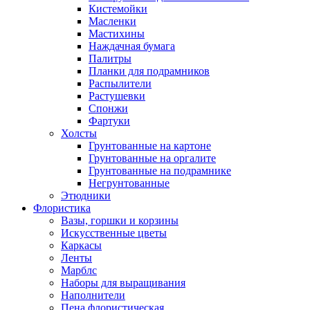
Кистемойки
Масленки
Мастихины
Наждачная бумага
Палитры
Планки для подрамников
Распылители
Растушевки
Спонжи
Фартуки
Холсты
Грунтованные на картоне
Грунтованные на оргалите
Грунтованные на подрамнике
Негрунтованные
Этюдники
Флористика
Вазы, горшки и корзины
Искусственные цветы
Каркасы
Ленты
Марблс
Наборы для выращивания
Наполнители
Пена флористическая