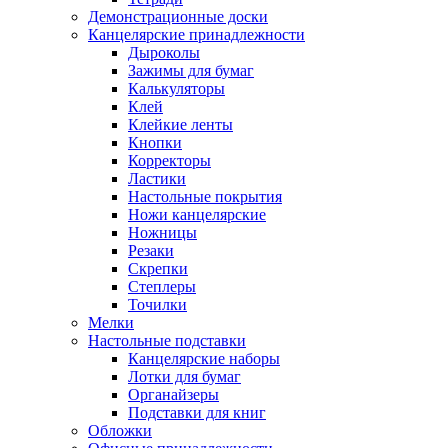
Демонстрационные доски
Канцелярские принадлежности
Дыроколы
Зажимы для бумаг
Калькуляторы
Клей
Клейкие ленты
Кнопки
Корректоры
Ластики
Настольные покрытия
Ножи канцелярские
Ножницы
Резаки
Скрепки
Степлеры
Точилки
Мелки
Настольные подставки
Канцелярские наборы
Лотки для бумаг
Органайзеры
Подставки для книг
Обложки