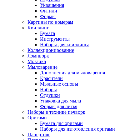
Украшения
Фитили
Формы
Картины по номерам
Квиллинг
Бумага
Инструменты
Наборы для квиллинга
Коллекционирование
Лэмпворк
Мозаика
Мыловарение
Дополнения для мыловарения
Красители
Мыльные основы
Наборы
Отдушки
Упаковка для мыла
Формы для литья
Наборы в технике пэчворк
Оригами
Бумага для оригами
Наборы для изготовления оригами
Папертоль