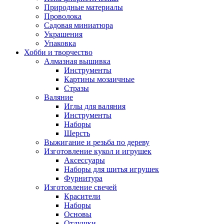
Природные материалы
Проволока
Садовая миниатюра
Украшения
Упаковка
Хобби и творчество
Алмазная вышивка
Инструменты
Картины мозаичные
Стразы
Валяние
Иглы для валяния
Инструменты
Наборы
Шерсть
Выжигание и резьба по дереву
Изготовление кукол и игрушек
Аксессуары
Наборы для шитья игрушек
Фурнитура
Изготовление свечей
Красители
Наборы
Основы
Отдушки