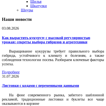
Шилья
Шкатулки
Шнуры
Наши новости
03.08.2026
Как вырастить кукурузу с высокой регулярностью
урожая: секреты выбора гибридов и агротехники
Выращивание кукурузы требует правильного выбора
гибрида, устойчивого к климату и болезням, а также
соблюдения технологии посева. Разбираем ключевые факторы
успеха.
Подробнее
31.07.2026
Листовки c кодами с переменными данными
На фоне современного рынка, забитого шаблонной
рекламой, традиционные листовки и буклеты все чаще
оказываются в корзине