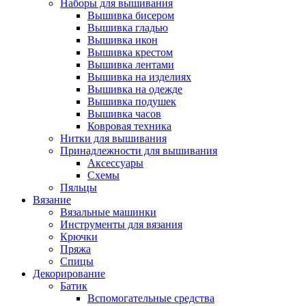
Наборы для вышивания
Вышивка бисером
Вышивка гладью
Вышивка икон
Вышивка крестом
Вышивка лентами
Вышивка на изделиях
Вышивка на одежде
Вышивка подушек
Вышивка часов
Ковровая техника
Нитки для вышивания
Принадлежности для вышивания
Аксессуары
Схемы
Пяльцы
Вязание
Вязальные машинки
Инструменты для вязания
Крючки
Пряжа
Спицы
Декорирование
Батик
Вспомогательные средства