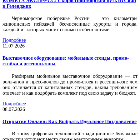
КОМЕТА ЭКСПРЕСС: Скоростной морской путь из Сочи
в Геленджик
Черноморское побережье России – это километры
живописных пейзажей, бесчисленные курорты и города,
каждый из которых манит своими особенностями
Подробнее
11.07.2026
Выставочное оборудование: мобильные стенды, промо-
стойки и ресепшн-зоны
Разбираем мобильное выставочное оборудование — от
ролл-апов и пресс-воллов до промо-стоек и ресепшн-зон: чем
оно отличается от капитальных стендов, каким требованиям
отвечает и как подобрать комплект под свою задачу и бюджет.
Подробнее
08.07.2026
Открытки Онлайн: Как Выбрать Идеальное Поздравление
В эпоху цифровых технологий традиционные бумажные
открытки уступают место своим электронным аналогам