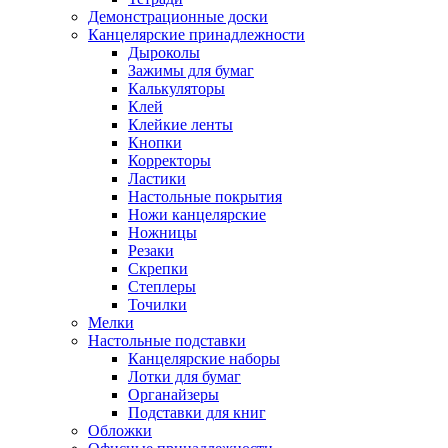
Демонстрационные доски
Канцелярские принадлежности
Дыроколы
Зажимы для бумаг
Калькуляторы
Клей
Клейкие ленты
Кнопки
Корректоры
Ластики
Настольные покрытия
Ножи канцелярские
Ножницы
Резаки
Скрепки
Степлеры
Точилки
Мелки
Настольные подставки
Канцелярские наборы
Лотки для бумаг
Органайзеры
Подставки для книг
Обложки