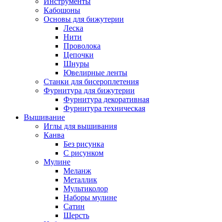
Инструменты
Кабошоны
Основы для бижутерии
Леска
Нити
Проволока
Цепочки
Шнуры
Ювелирные ленты
Станки для бисероплетения
Фурнитура для бижутерии
Фурнитура декоративная
Фурнитура техническая
Вышивание
Иглы для вышивания
Канва
Без рисунка
С рисунком
Мулине
Меланж
Металлик
Мультиколор
Наборы мулине
Сатин
Шерсть