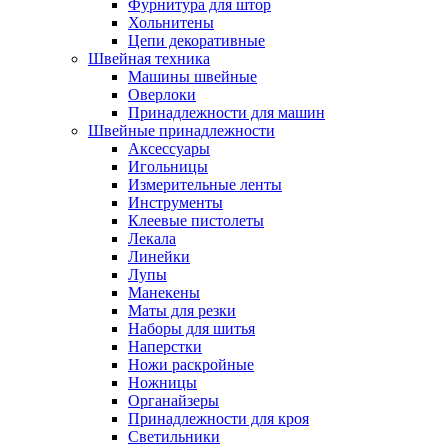
Фурнитура для штор
Хольнитены
Цепи декоративные
Швейная техника
Машины швейные
Оверлоки
Принадлежности для машин
Швейные принадлежности
Аксессуары
Игольницы
Измерительные ленты
Инструменты
Клеевые пистолеты
Лекала
Линейки
Лупы
Манекены
Маты для резки
Наборы для шитья
Наперстки
Ножи раскройные
Ножницы
Органайзеры
Принадлежности для кроя
Светильники