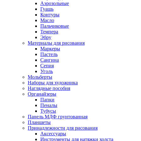
Аэрозольные
Гуашь
Контуры
Масло
Пальчиковые
Темпера
Эбру
Материалы для рисования
Маркеры
Пастель
Сангина
Сепия
Уголь
Мольберты
Наборы для художника
Наглядные пособия
Органайзеры
Папки
Пеналы
Тубусы
Панель МДФ грунтованная
Планшеты
Принадлежности для рисования
Аксессуары
Инструменты для натяжки холста