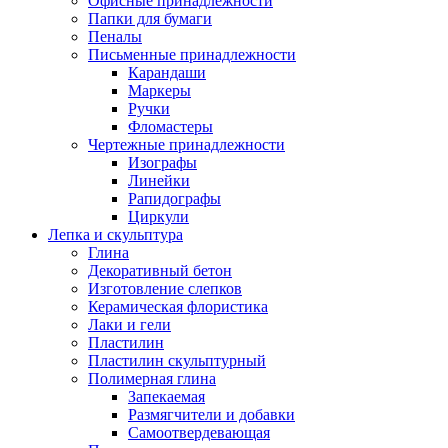
Офисные принадлежности
Папки для бумаги
Пеналы
Письменные принадлежности
Карандаши
Маркеры
Ручки
Фломастеры
Чертежные принадлежности
Изографы
Линейки
Рапидографы
Циркули
Лепка и скульптура
Глина
Декоративный бетон
Изготовление слепков
Керамическая флористика
Лаки и гели
Пластилин
Пластилин скульптурный
Полимерная глина
Запекаемая
Размягчители и добавки
Самоотвердевающая