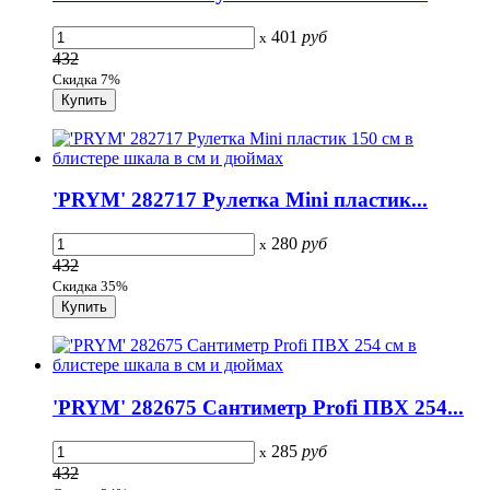
401
руб
x
432
Скидка 7%
'PRYM' 282717 Рулетка Mini пластик...
280
руб
x
432
Скидка 35%
'PRYM' 282675 Сантиметр Profi ПВХ 254...
285
руб
x
432