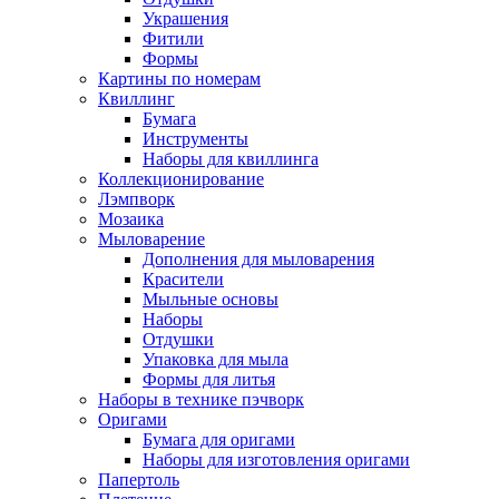
Украшения
Фитили
Формы
Картины по номерам
Квиллинг
Бумага
Инструменты
Наборы для квиллинга
Коллекционирование
Лэмпворк
Мозаика
Мыловарение
Дополнения для мыловарения
Красители
Мыльные основы
Наборы
Отдушки
Упаковка для мыла
Формы для литья
Наборы в технике пэчворк
Оригами
Бумага для оригами
Наборы для изготовления оригами
Папертоль