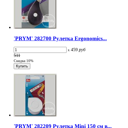
'PRYM' 282700 Рулетка Ergonomics...
459
руб
x
511
Скидка 10%
'PRYM' 282209 Рулетка Mini 150 см в...