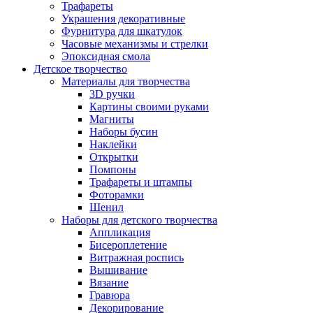
Трафареты
Украшения декоративные
Фурнитура для шкатулок
Часовые механизмы и стрелки
Эпоксидная смола
Детское творчество
Материалы для творчества
3D ручки
Картины своими руками
Магниты
Наборы бусин
Наклейки
Открытки
Помпоны
Трафареты и штампы
Фоторамки
Шенил
Наборы для детского творчества
Аппликация
Бисероплетение
Витражная роспись
Вышивание
Вязание
Гравюра
Декорирование