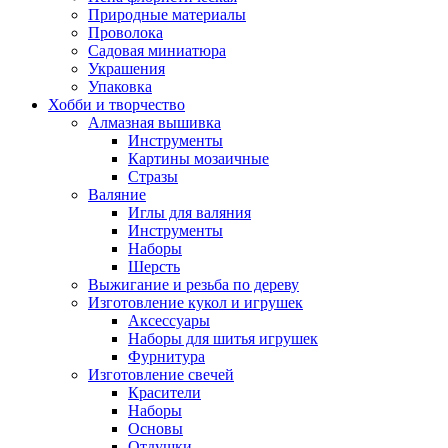
Природные материалы
Проволока
Садовая миниатюра
Украшения
Упаковка
Хобби и творчество
Алмазная вышивка
Инструменты
Картины мозаичные
Стразы
Валяние
Иглы для валяния
Инструменты
Наборы
Шерсть
Выжигание и резьба по дереву
Изготовление кукол и игрушек
Аксессуары
Наборы для шитья игрушек
Фурнитура
Изготовление свечей
Красители
Наборы
Основы
Отдушки