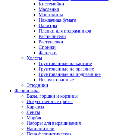
Кистемойки
Масленки
Мастихины
Наждачная бумага
Палитры
Планки для подрамников
Распылители
Растушевки
Спонжи
Фартуки
Холсты
Грунтованные на картоне
Грунтованные на оргалите
Грунтованные на подрамнике
Негрунтованные
Этюдники
Флористика
Вазы, горшки и корзины
Искусственные цветы
Каркасы
Ленты
Марблс
Наборы для выращивания
Наполнители
Пена флористическая