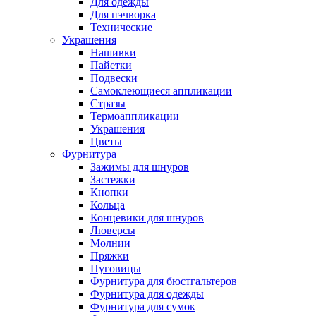
Для одежды
Для пэчворка
Технические
Украшения
Нашивки
Пайетки
Подвески
Самоклеющиеся аппликации
Стразы
Термоаппликации
Украшения
Цветы
Фурнитура
Зажимы для шнуров
Застежки
Кнопки
Кольца
Концевики для шнуров
Люверсы
Молнии
Пряжки
Пуговицы
Фурнитура для бюстгальтеров
Фурнитура для одежды
Фурнитура для сумок