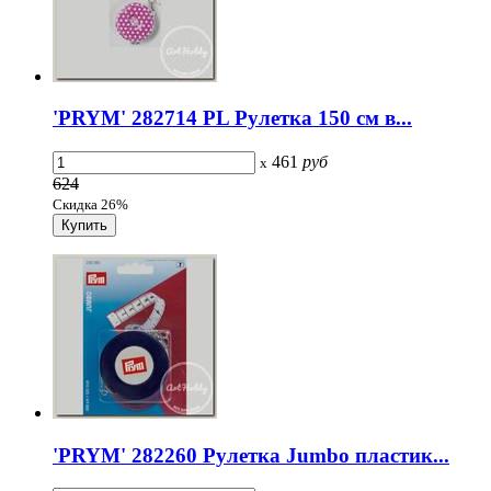
'PRYM' 282714 PL Рулетка 150 см в...
461
руб
x
624
Скидка 26%
'PRYM' 282260 Рулетка Jumbo пластик...