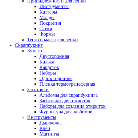
Принадлежности для лепки
Инструменты
Каттеры
Молды
Покрытия
Стеки
Формы
Тесто и масса для лепки
Скрапбукинг
Бумага
Двусторонняя
Калька
Кардсток
Наборы
Односторонняя
Пленка термотрансферная
Заготовки
Альбомы для скрапбукинга
Заготовки для открыток
Наборы для создания открыток
Фурнитура для альбомов
Инструменты
Дыроколы
Клей
Магниты