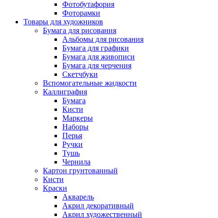
Фотобутафория
Фоторамки
Товары для художников
Бумага для рисования
Альбомы для рисования
Бумага для графики
Бумага для живописи
Бумага для черчения
Скетчбуки
Вспомогательные жидкости
Каллиграфия
Бумага
Кисти
Маркеры
Наборы
Перья
Ручки
Тушь
Чернила
Картон грунтованный
Кисти
Краски
Акварель
Акрил декоративный
Акрил художественный