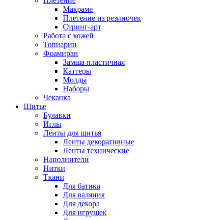
Плетение
Макраме
Плетение из резиночек
Стринг-арт
Работа с кожей
Топиарии
Фоамиран
Замша пластичная
Каттеры
Молды
Наборы
Чеканка
Шитье
Булавки
Иглы
Ленты для шитья
Ленты декоративные
Ленты технические
Наполнители
Нитки
Ткани
Для батика
Для валяния
Для декора
Для игрушек