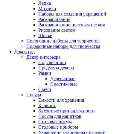
Лепка
Мозаика
Наборы для создания украшений
Раскрашивание
Раскрашивание цветным песком
Рисование светом
Шитье
Новогодние наборы для творчества
Подарочные наборы для творчества
Дом и сад
Декор интерьера
Подсвечники
Предметы декора
Рамки
Деревянные
Пластиковые
Свечи
Посуда
Емкости для хранения
Карвинг
Кухонные принадлежности
Посуда для напитков
Столовая посуда
Столовые приборы
Украшения кулинарных изделий