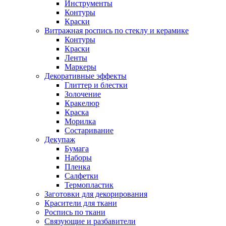
Инструменты
Контуры
Краски
Витражная роспись по стеклу и керамике
Контуры
Краски
Ленты
Маркеры
Декоративные эффекты
Глиттер и блестки
Золочение
Кракелюр
Краска
Морилка
Состаривание
Декупаж
Бумага
Наборы
Пленка
Салфетки
Термопластик
Заготовки для декорирования
Красители для ткани
Роспись по ткани
Связующие и разбавители