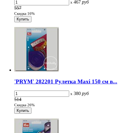
467
руб
x
557
Скидка 16%
'PRYM' 282201 Рулетка Maxi 150 см в...
380
руб
x
514
Скидка 26%