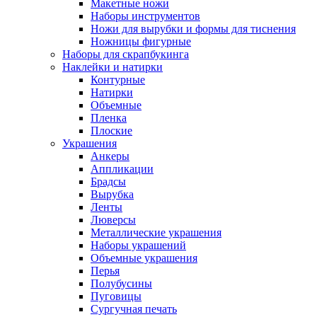
Макетные ножи
Наборы инструментов
Ножи для вырубки и формы для тиснения
Ножницы фигурные
Наборы для скрапбукинга
Наклейки и натирки
Контурные
Натирки
Объемные
Пленка
Плоские
Украшения
Анкеры
Аппликации
Брадсы
Вырубка
Ленты
Люверсы
Металлические украшения
Наборы украшений
Объемные украшения
Перья
Полубусины
Пуговицы
Сургучная печать