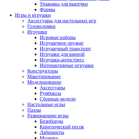
Упаковка для выпечки
Формы
Игры и игрушки
Аксессуары для настольных игр
Головоломки
Игрушки
Игровые наборы
Игрушечное оружие
Игрушечный транспорт
Игрушки для ванной
Игрушки-антистресс
Интерактивные игрушки
Конструкторы
Макетирование
Моделирование
Аксессуары
Румбоксы
Сборные модели
Настольные игры
Пазлы
Развивающие игры
Бизиборды
Кинетический песок
Лабиринты
Мозаика