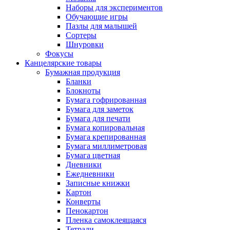
Наборы для экспериментов
Обучающие игры
Пазлы для малышей
Сортеры
Шнуровки
Фокусы
Канцелярские товары
Бумажная продукция
Бланки
Блокноты
Бумага гофрированная
Бумага для заметок
Бумага для печати
Бумага копировальная
Бумага крепированная
Бумага миллиметровая
Бумага цветная
Дневники
Ежедневники
Записные книжки
Картон
Конверты
Пенокартон
Пленка самоклеящаяся
Тетради