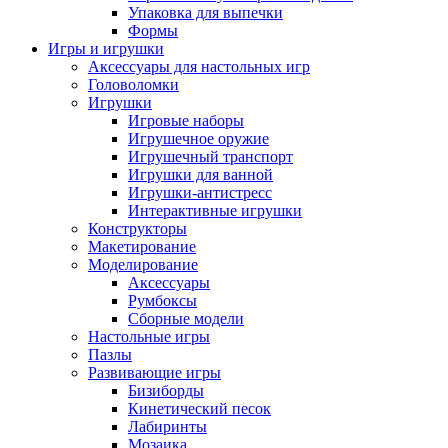
Упаковка для выпечки
Формы
Игры и игрушки
Аксессуары для настольных игр
Головоломки
Игрушки
Игровые наборы
Игрушечное оружие
Игрушечный транспорт
Игрушки для ванной
Игрушки-антистресс
Интерактивные игрушки
Конструкторы
Макетирование
Моделирование
Аксессуары
Румбоксы
Сборные модели
Настольные игры
Пазлы
Развивающие игры
Бизиборды
Кинетический песок
Лабиринты
Мозаика