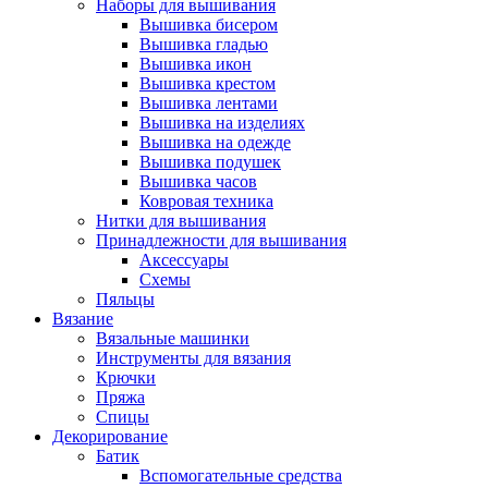
Наборы для вышивания
Вышивка бисером
Вышивка гладью
Вышивка икон
Вышивка крестом
Вышивка лентами
Вышивка на изделиях
Вышивка на одежде
Вышивка подушек
Вышивка часов
Ковровая техника
Нитки для вышивания
Принадлежности для вышивания
Аксессуары
Схемы
Пяльцы
Вязание
Вязальные машинки
Инструменты для вязания
Крючки
Пряжа
Спицы
Декорирование
Батик
Вспомогательные средства