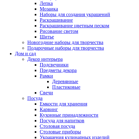
Лепка
Мозаика
Наборы для создания украшений
Раскрашивание
Раскрашивание цветным песком
Рисование светом
Шитье
Новогодние наборы для творчества
Подарочные наборы для творчества
Дом и сад
Декор интерьера
Подсвечники
Предметы декора
Рамки
Деревянные
Пластиковые
Свечи
Посуда
Емкости для хранения
Карвинг
Кухонные принадлежности
Посуда для напитков
Столовая посуда
Столовые приборы
Украшения кулинарных изделий