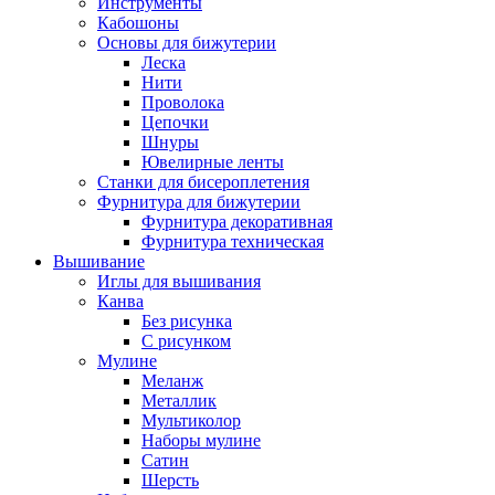
Инструменты
Кабошоны
Основы для бижутерии
Леска
Нити
Проволока
Цепочки
Шнуры
Ювелирные ленты
Станки для бисероплетения
Фурнитура для бижутерии
Фурнитура декоративная
Фурнитура техническая
Вышивание
Иглы для вышивания
Канва
Без рисунка
С рисунком
Мулине
Меланж
Металлик
Мультиколор
Наборы мулине
Сатин
Шерсть