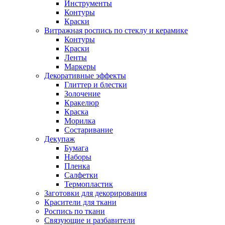
Инструменты
Контуры
Краски
Витражная роспись по стеклу и керамике
Контуры
Краски
Ленты
Маркеры
Декоративные эффекты
Глиттер и блестки
Золочение
Кракелюр
Краска
Морилка
Состаривание
Декупаж
Бумага
Наборы
Пленка
Салфетки
Термопластик
Заготовки для декорирования
Красители для ткани
Роспись по ткани
Связующие и разбавители