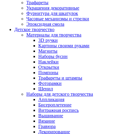
Трафареты
Украшения декоративные
Фурнитура для шкатулок
Часовые механизмы и стрелки
Эпоксидная смола
Детское творчество
Материалы для творчества
3D ручки
Картины своими руками
Магниты
Наборы бусин
Наклейки
Открытки
Помпоны
Трафареты и штампы
Фоторамки
Шенил
Наборы для детского творчества
Аппликация
Бисероплетение
Витражная роспись
Вышивание
Вязание
Гравюра
Декорирование