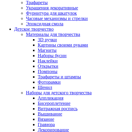
Трафареты
Украшения декоративные
Фурнитура для шкатулок
Часовые механизмы и стрелки
Эпоксидная смола
Детское творчество
Материалы для творчества
3D ручки
Картины своими руками
Магниты
Наборы бусин
Наклейки
Открытки
Помпоны
Трафареты и штампы
Фоторамки
Шенил
Наборы для детского творчества
Аппликация
Бисероплетение
Витражная роспись
Вышивание
Вязание
Гравюра
Декорирование