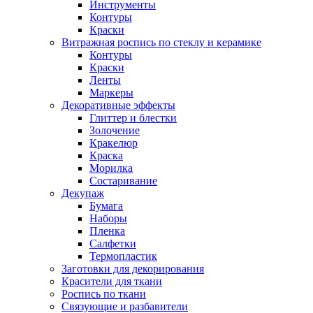
Инструменты
Контуры
Краски
Витражная роспись по стеклу и керамике
Контуры
Краски
Ленты
Маркеры
Декоративные эффекты
Глиттер и блестки
Золочение
Кракелюр
Краска
Морилка
Состаривание
Декупаж
Бумага
Наборы
Пленка
Салфетки
Термопластик
Заготовки для декорирования
Красители для ткани
Роспись по ткани
Связующие и разбавители