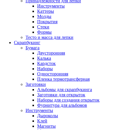
Принадлежности для лепки
Инструменты
Каттеры
Молды
Покрытия
Стеки
Формы
Тесто и масса для лепки
Скрапбукинг
Бумага
Двусторонняя
Калька
Кардсток
Наборы
Односторонняя
Пленка термотрансферная
Заготовки
Альбомы для скрапбукинга
Заготовки для открыток
Наборы для создания открыток
Фурнитура для альбомов
Инструменты
Дыроколы
Клей
Магниты