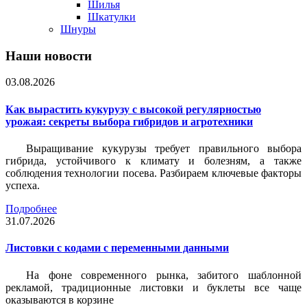
Шилья
Шкатулки
Шнуры
Наши новости
03.08.2026
Как вырастить кукурузу с высокой регулярностью
урожая: секреты выбора гибридов и агротехники
Выращивание кукурузы требует правильного выбора
гибрида, устойчивого к климату и болезням, а также
соблюдения технологии посева. Разбираем ключевые факторы
успеха.
Подробнее
31.07.2026
Листовки c кодами с переменными данными
На фоне современного рынка, забитого шаблонной
рекламой, традиционные листовки и буклеты все чаще
оказываются в корзине