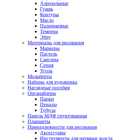
Аэрозольные
Гуашь
Контуры
Масло
Пальчиковые
Темпера
Эбру
Материалы для рисования
Маркеры
Пастель
Сангина
Сепия
Уголь
Мольберты
Наборы для художника
Наглядные пособия
Органайзеры
Папки
Пеналы
Тубусы
Панель МДФ грунтованная
Планшеты
Принадлежности для рисования
Аксессуары
Инструменты для натяжки холста