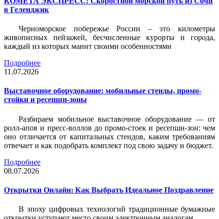
КОМЕТА ЭКСПРЕСС: Скоростной морской путь из Сочи
в Геленджик
Черноморское побережье России – это километры
живописных пейзажей, бесчисленные курорты и города,
каждый из которых манит своими особенностями
Подробнее
11.07.2026
Выставочное оборудование: мобильные стенды, промо-
стойки и ресепшн-зоны
Разбираем мобильное выставочное оборудование — от
ролл-апов и пресс-воллов до промо-стоек и ресепшн-зон: чем
оно отличается от капитальных стендов, каким требованиям
отвечает и как подобрать комплект под свою задачу и бюджет.
Подробнее
08.07.2026
Открытки Онлайн: Как Выбрать Идеальное Поздравление
В эпоху цифровых технологий традиционные бумажные
открытки уступают место своим электронным аналогам