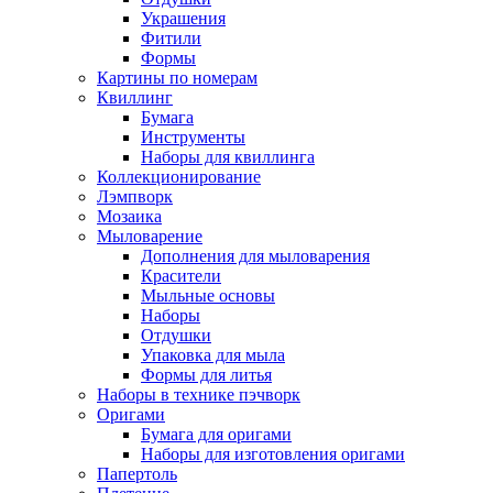
Украшения
Фитили
Формы
Картины по номерам
Квиллинг
Бумага
Инструменты
Наборы для квиллинга
Коллекционирование
Лэмпворк
Мозаика
Мыловарение
Дополнения для мыловарения
Красители
Мыльные основы
Наборы
Отдушки
Упаковка для мыла
Формы для литья
Наборы в технике пэчворк
Оригами
Бумага для оригами
Наборы для изготовления оригами
Папертоль