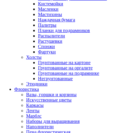
Кистемойки
Масленки
Мастихины
Наждачная бумага
Палитры
Планки для подрамников
Распылители
Растушевки
Спонжи
Фартуки
Холсты
Грунтованные на картоне
Грунтованные на оргалите
Грунтованные на подрамнике
Негрунтованные
Этюдники
Флористика
Вазы, горшки и корзины
Искусственные цветы
Каркасы
Ленты
Марблс
Наборы для выращивания
Наполнители
Пена флористическая