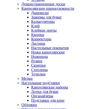
Демонстрационные доски
Канцелярские принадлежности
Дыроколы
Зажимы для бумаг
Калькуляторы
Клей
Клейкие ленты
Кнопки
Корректоры
Ластики
Настольные покрытия
Ножи канцелярские
Ножницы
Резаки
Скрепки
Степлеры
Точилки
Мелки
Настольные подставки
Канцелярские наборы
Лотки для бумаг
Органайзеры
Подставки для книг
Обложки