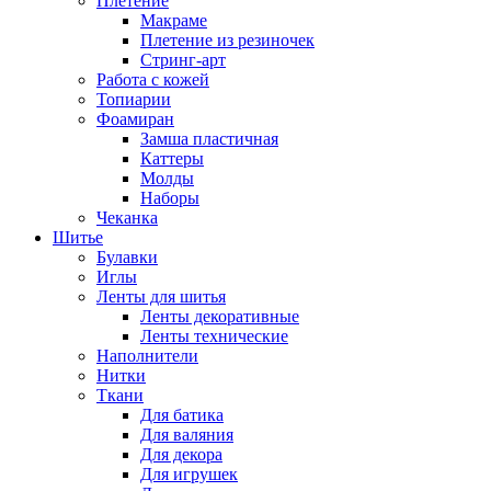
Плетение
Макраме
Плетение из резиночек
Стринг-арт
Работа с кожей
Топиарии
Фоамиран
Замша пластичная
Каттеры
Молды
Наборы
Чеканка
Шитье
Булавки
Иглы
Ленты для шитья
Ленты декоративные
Ленты технические
Наполнители
Нитки
Ткани
Для батика
Для валяния
Для декора
Для игрушек