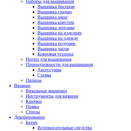
Наборы для вышивания
Вышивка бисером
Вышивка гладью
Вышивка икон
Вышивка крестом
Вышивка лентами
Вышивка на изделиях
Вышивка на одежде
Вышивка подушек
Вышивка часов
Ковровая техника
Нитки для вышивания
Принадлежности для вышивания
Аксессуары
Схемы
Пяльцы
Вязание
Вязальные машинки
Инструменты для вязания
Крючки
Пряжа
Спицы
Декорирование
Батик
Вспомогательные средства