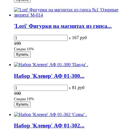
'Lori' Фигурки на магнитах из гипса...
167
руб
x
199
Скидка 16%
Набор 'Клевер' АФ 01-300...
81
руб
x
100
Скидка 19%
Набор 'Клевер' АФ 01-302...