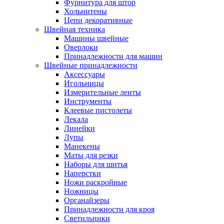
Фурнитура для штор
Хольнитены
Цепи декоративные
Швейная техника
Машины швейные
Оверлоки
Принадлежности для машин
Швейные принадлежности
Аксессуары
Игольницы
Измерительные ленты
Инструменты
Клеевые пистолеты
Лекала
Линейки
Лупы
Манекены
Маты для резки
Наборы для шитья
Наперстки
Ножи раскройные
Ножницы
Органайзеры
Принадлежности для кроя
Светильники