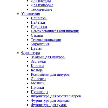
Для одежды
Для пэчворка
Технические
Украшения
Нашивки
Пайетки
Подвески
Самоклеющиеся аппликации
Стразы
Термоаппликации
Украшения
Цветы
Фурнитура
Зажимы для шнуров
Застежки
Кнопки
Кольца
Концевики для шнуров
Люверсы
Молнии
Пряжки
Пуговицы
Фурнитура для бюстгальтеров
Фурнитура для одежды
Фурнитура для сумок