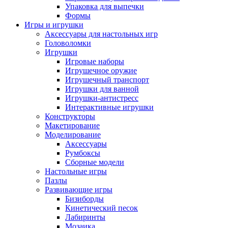
Упаковка для выпечки
Формы
Игры и игрушки
Аксессуары для настольных игр
Головоломки
Игрушки
Игровые наборы
Игрушечное оружие
Игрушечный транспорт
Игрушки для ванной
Игрушки-антистресс
Интерактивные игрушки
Конструкторы
Макетирование
Моделирование
Аксессуары
Румбоксы
Сборные модели
Настольные игры
Пазлы
Развивающие игры
Бизиборды
Кинетический песок
Лабиринты
Мозаика