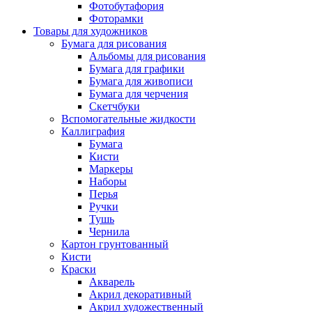
Фотобутафория
Фоторамки
Товары для художников
Бумага для рисования
Альбомы для рисования
Бумага для графики
Бумага для живописи
Бумага для черчения
Скетчбуки
Вспомогательные жидкости
Каллиграфия
Бумага
Кисти
Маркеры
Наборы
Перья
Ручки
Тушь
Чернила
Картон грунтованный
Кисти
Краски
Акварель
Акрил декоративный
Акрил художественный