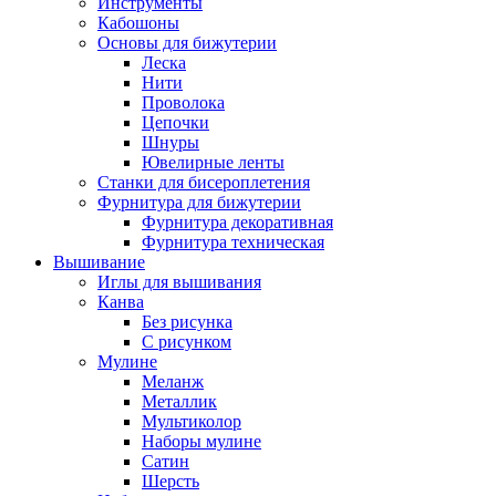
Инструменты
Кабошоны
Основы для бижутерии
Леска
Нити
Проволока
Цепочки
Шнуры
Ювелирные ленты
Станки для бисероплетения
Фурнитура для бижутерии
Фурнитура декоративная
Фурнитура техническая
Вышивание
Иглы для вышивания
Канва
Без рисунка
С рисунком
Мулине
Меланж
Металлик
Мультиколор
Наборы мулине
Сатин
Шерсть