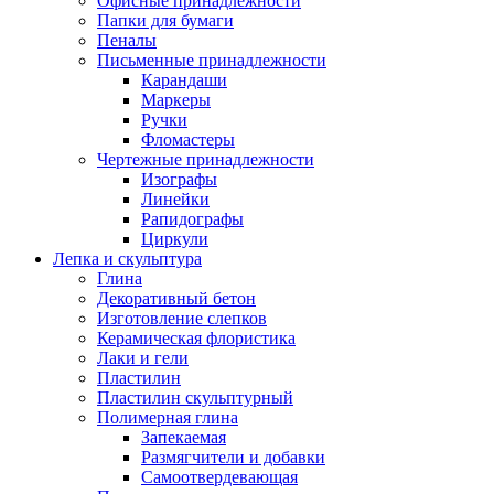
Офисные принадлежности
Папки для бумаги
Пеналы
Письменные принадлежности
Карандаши
Маркеры
Ручки
Фломастеры
Чертежные принадлежности
Изографы
Линейки
Рапидографы
Циркули
Лепка и скульптура
Глина
Декоративный бетон
Изготовление слепков
Керамическая флористика
Лаки и гели
Пластилин
Пластилин скульптурный
Полимерная глина
Запекаемая
Размягчители и добавки
Самоотвердевающая