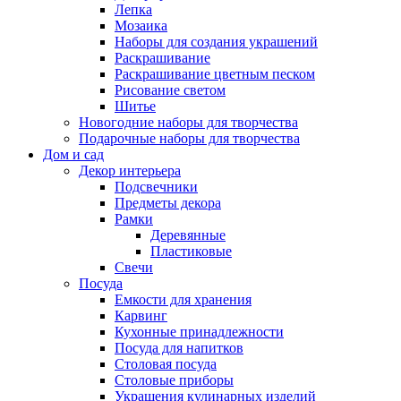
Лепка
Мозаика
Наборы для создания украшений
Раскрашивание
Раскрашивание цветным песком
Рисование светом
Шитье
Новогодние наборы для творчества
Подарочные наборы для творчества
Дом и сад
Декор интерьера
Подсвечники
Предметы декора
Рамки
Деревянные
Пластиковые
Свечи
Посуда
Емкости для хранения
Карвинг
Кухонные принадлежности
Посуда для напитков
Столовая посуда
Столовые приборы
Украшения кулинарных изделий