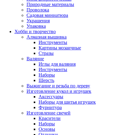
Природные материалы
Проволока
Садовая миниатюра
Украшения
Упаковка
Хобби и творчество
Алмазная вышивка
Инструменты
Картины мозаичные
Стразы
Валяние
Иглы для валяния
Инструменты
Наборы
Шерсть
Выжигание и резьба по дереву
Изготовление кукол и игрушек
Аксессуары
Наборы для шитья игрушек
Фурнитура
Изготовление свечей
Красители
Наборы
Основы
Отдушки