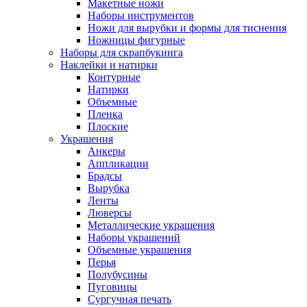
Макетные ножи
Наборы инструментов
Ножи для вырубки и формы для тиснения
Ножницы фигурные
Наборы для скрапбукинга
Наклейки и натирки
Контурные
Натирки
Объемные
Пленка
Плоские
Украшения
Анкеры
Аппликации
Брадсы
Вырубка
Ленты
Люверсы
Металлические украшения
Наборы украшений
Объемные украшения
Перья
Полубусины
Пуговицы
Сургучная печать