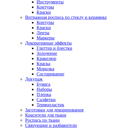
Инструменты
Контуры
Краски
Витражная роспись по стеклу и керамике
Контуры
Краски
Ленты
Маркеры
Декоративные эффекты
Глиттер и блестки
Золочение
Кракелюр
Краска
Морилка
Состаривание
Декупаж
Бумага
Наборы
Пленка
Салфетки
Термопластик
Заготовки для декорирования
Красители для ткани
Роспись по ткани
Связующие и разбавители