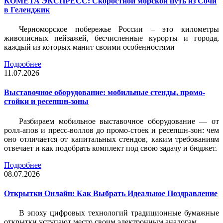
КОМЕТА ЭКСПРЕСС: Скоростной морской путь из Сочи
в Геленджик
Черноморское побережье России – это километры
живописных пейзажей, бесчисленные курорты и города,
каждый из которых манит своими особенностями
Подробнее
11.07.2026
Выставочное оборудование: мобильные стенды, промо-
стойки и ресепшн-зоны
Разбираем мобильное выставочное оборудование — от
ролл-апов и пресс-воллов до промо-стоек и ресепшн-зон: чем
оно отличается от капитальных стендов, каким требованиям
отвечает и как подобрать комплект под свою задачу и бюджет.
Подробнее
08.07.2026
Открытки Онлайн: Как Выбрать Идеальное Поздравление
В эпоху цифровых технологий традиционные бумажные
открытки уступают место своим электронным аналогам