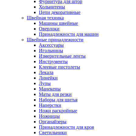
Фурнитура для штор
Хольнитены
Цепи декоративные
Швейная техника
Машины швейные
Оверлоки
Принадлежности для машин
Швейные принадлежности
Аксессуары
Игольницы
Измерительные ленты
Инструменты
Клеевые пистолеты
Лекала
Линейки
Лупы
Манекены
Маты для резки
Наборы для шитья
Наперстки
Ножи раскройные
Ножницы
Органайзеры
Принадлежности для кроя
Светильники