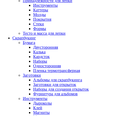
Принадлежности для лепки
Инструменты
Каттеры
Молды
Покрытия
Стеки
Формы
Тесто и масса для лепки
Скрапбукинг
Бумага
Двусторонняя
Калька
Кардсток
Наборы
Односторонняя
Пленка термотрансферная
Заготовки
Альбомы для скрапбукинга
Заготовки для открыток
Наборы для создания открыток
Фурнитура для альбомов
Инструменты
Дыроколы
Клей
Магниты