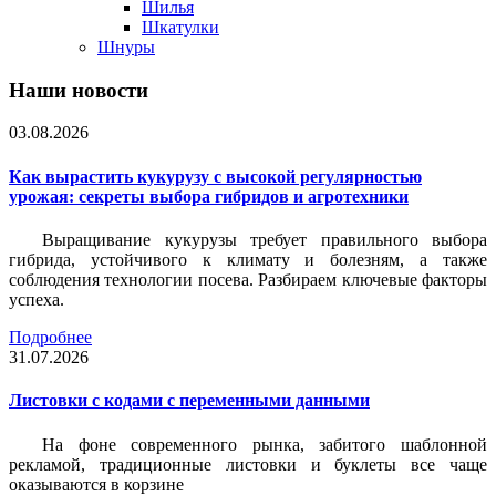
Шилья
Шкатулки
Шнуры
Наши новости
03.08.2026
Как вырастить кукурузу с высокой регулярностью
урожая: секреты выбора гибридов и агротехники
Выращивание кукурузы требует правильного выбора
гибрида, устойчивого к климату и болезням, а также
соблюдения технологии посева. Разбираем ключевые факторы
успеха.
Подробнее
31.07.2026
Листовки c кодами с переменными данными
На фоне современного рынка, забитого шаблонной
рекламой, традиционные листовки и буклеты все чаще
оказываются в корзине