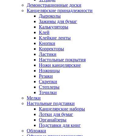
Демонстрационные доски
Канцелярские принадлежности
Дыроколы
Зажимы для бумаг
Калькуляторы
Клей
Клейкие ленты
Кнопки
Корректоры
Ластики
Настольные покрытия
Ножи канцелярские
Ножницы
Резаки
Скрепки
Степлеры
Точилки
Мелки
Настольные подставки
Канцелярские наборы
Лотки для бумаг
Органайзеры
Подставки для книг
Обложки