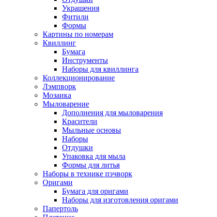
Украшения
Фитили
Формы
Картины по номерам
Квиллинг
Бумага
Инструменты
Наборы для квиллинга
Коллекционирование
Лэмпворк
Мозаика
Мыловарение
Дополнения для мыловарения
Красители
Мыльные основы
Наборы
Отдушки
Упаковка для мыла
Формы для литья
Наборы в технике пэчворк
Оригами
Бумага для оригами
Наборы для изготовления оригами
Папертоль