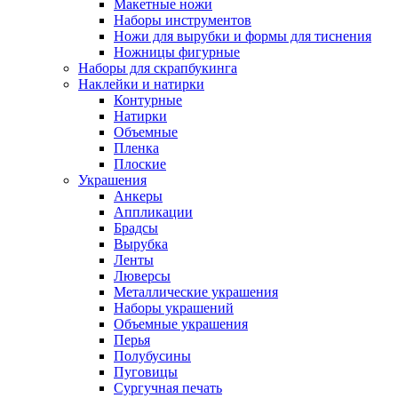
Макетные ножи
Наборы инструментов
Ножи для вырубки и формы для тиснения
Ножницы фигурные
Наборы для скрапбукинга
Наклейки и натирки
Контурные
Натирки
Объемные
Пленка
Плоские
Украшения
Анкеры
Аппликации
Брадсы
Вырубка
Ленты
Люверсы
Металлические украшения
Наборы украшений
Объемные украшения
Перья
Полубусины
Пуговицы
Сургучная печать