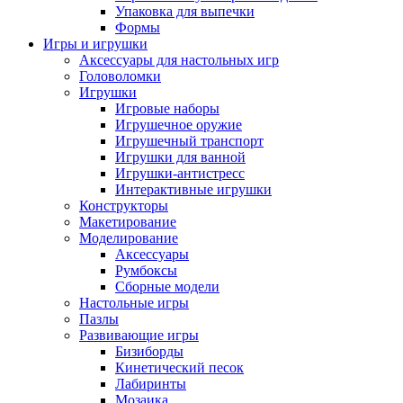
Упаковка для выпечки
Формы
Игры и игрушки
Аксессуары для настольных игр
Головоломки
Игрушки
Игровые наборы
Игрушечное оружие
Игрушечный транспорт
Игрушки для ванной
Игрушки-антистресс
Интерактивные игрушки
Конструкторы
Макетирование
Моделирование
Аксессуары
Румбоксы
Сборные модели
Настольные игры
Пазлы
Развивающие игры
Бизиборды
Кинетический песок
Лабиринты
Мозаика