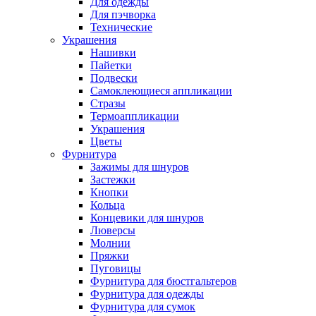
Для одежды
Для пэчворка
Технические
Украшения
Нашивки
Пайетки
Подвески
Самоклеющиеся аппликации
Стразы
Термоаппликации
Украшения
Цветы
Фурнитура
Зажимы для шнуров
Застежки
Кнопки
Кольца
Концевики для шнуров
Люверсы
Молнии
Пряжки
Пуговицы
Фурнитура для бюстгальтеров
Фурнитура для одежды
Фурнитура для сумок