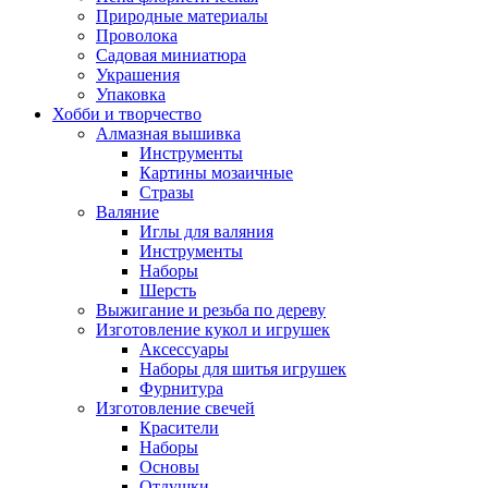
Природные материалы
Проволока
Садовая миниатюра
Украшения
Упаковка
Хобби и творчество
Алмазная вышивка
Инструменты
Картины мозаичные
Стразы
Валяние
Иглы для валяния
Инструменты
Наборы
Шерсть
Выжигание и резьба по дереву
Изготовление кукол и игрушек
Аксессуары
Наборы для шитья игрушек
Фурнитура
Изготовление свечей
Красители
Наборы
Основы
Отдушки