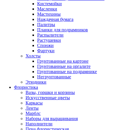
Кистемойки
Масленки
Мастихины
Наждачная бумага
Палитры
Планки для подрамников
Распылители
Растушевки
Спонжи
Фартуки
Холсты
Грунтованные на картоне
Грунтованные на оргалите
Грунтованные на подрамнике
Негрунтованные
Этюдники
Флористика
Вазы, горшки и корзины
Искусственные цветы
Каркасы
Ленты
Марблс
Наборы для выращивания
Наполнители
Пена флористическая