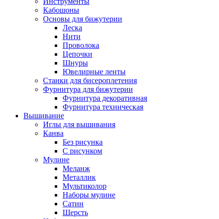
Инструменты
Кабошоны
Основы для бижутерии
Леска
Нити
Проволока
Цепочки
Шнуры
Ювелирные ленты
Станки для бисероплетения
Фурнитура для бижутерии
Фурнитура декоративная
Фурнитура техническая
Вышивание
Иглы для вышивания
Канва
Без рисунка
С рисунком
Мулине
Меланж
Металлик
Мультиколор
Наборы мулине
Сатин
Шерсть