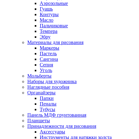
Аэрозольные
Гуашь
Контуры
Масло
Пальчиковые
Темпера
Эбру
Материалы для рисования
Маркеры
Пастель
Сангина
Сепия
Уголь
Мольберты
Наборы для художника
Наглядные пособия
Органайзеры
Папки
Пеналы
Тубусы
Панель МДФ грунтованная
Планшеты
Принадлежности для рисования
Аксессуары
Инструменты для натяжки холста