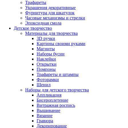
Трафареты
Украшения декоративные
Фурнитура для шкатулок
Часовые механизмы и стрелки
Эпоксидная смола
Детское творчество
Материалы для творчества
3D ручки
Картины своими руками
Магниты
Наборы бусин
Наклейки
Открытки
Помпоны
Трафареты и штампы
Фоторамки
Шенил
Наборы для детского творчества
Аппликация
Бисероплетение
Витражная роспись
Вышивание
Вязание
Гравюра
Декорирование