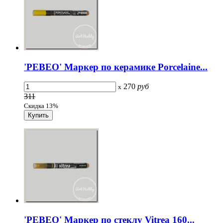
'PEBEO' Маркер по керамике Porcelaine...
270
руб
x
311
Скидка 13%
'PEBEO' Маркер по стеклу Vitrea 160...