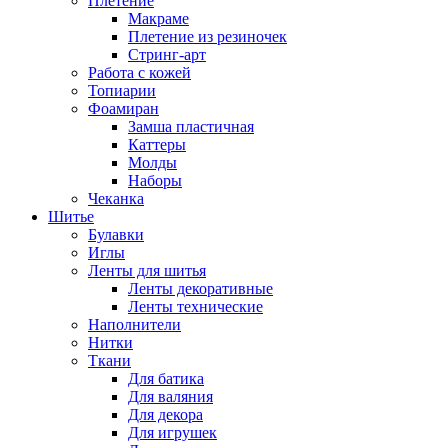
Плетение
Макраме
Плетение из резиночек
Стринг-арт
Работа с кожей
Топиарии
Фоамиран
Замша пластичная
Каттеры
Молды
Наборы
Чеканка
Шитье
Булавки
Иглы
Ленты для шитья
Ленты декоративные
Ленты технические
Наполнители
Нитки
Ткани
Для батика
Для валяния
Для декора
Для игрушек