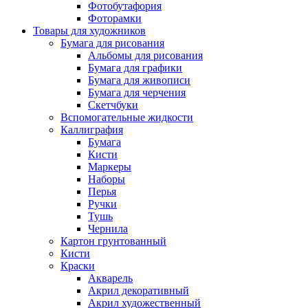
Фотобутафория
Фоторамки
Товары для художников
Бумага для рисования
Альбомы для рисования
Бумага для графики
Бумага для живописи
Бумага для черчения
Скетчбуки
Вспомогательные жидкости
Каллиграфия
Бумага
Кисти
Маркеры
Наборы
Перья
Ручки
Тушь
Чернила
Картон грунтованный
Кисти
Краски
Акварель
Акрил декоративный
Акрил художественный