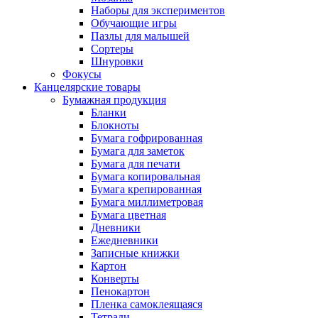
Наборы для экспериментов
Обучающие игры
Пазлы для малышей
Сортеры
Шнуровки
Фокусы
Канцелярские товары
Бумажная продукция
Бланки
Блокноты
Бумага гофрированная
Бумага для заметок
Бумага для печати
Бумага копировальная
Бумага крепированная
Бумага миллиметровая
Бумага цветная
Дневники
Ежедневники
Записные книжки
Картон
Конверты
Пенокартон
Пленка самоклеящаяся
Тетради