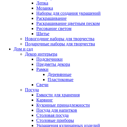
Лепка
Мозаика
Наборы для создания украшений
Раскрашивание
Раскрашивание цветным песком
Рисование светом
Шитье
Новогодние наборы для творчества
Подарочные наборы для творчества
Дом и сад
Декор интерьера
Подсвечники
Предметы декора
Рамки
Деревянные
Пластиковые
Свечи
Посуда
Емкости для хранения
Карвинг
Кухонные принадлежности
Посуда для напитков
Столовая посуда
Столовые приборы
Украшения кулинарных изделий