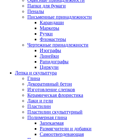
Офисные принадлежности
Папки для бумаги
Пеналы
Письменные принадлежности
Карандаши
Маркеры
Ручки
Фломастеры
Чертежные принадлежности
Изографы
Линейки
Рапидографы
Циркули
Лепка и скульптура
Глина
Декоративный бетон
Изготовление слепков
Керамическая флористика
Лаки и гели
Пластилин
Пластилин скульптурный
Полимерная глина
Запекаемая
Размягчители и добавки
Самоотвердевающая