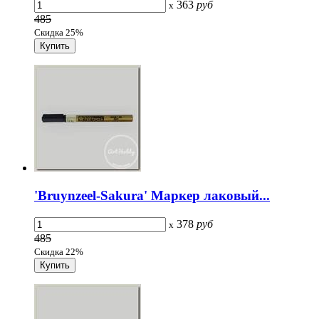
363
руб
x
485
Скидка 25%
'Bruynzeel-Sakura' Маркер лаковый...
378
руб
x
485
Скидка 22%