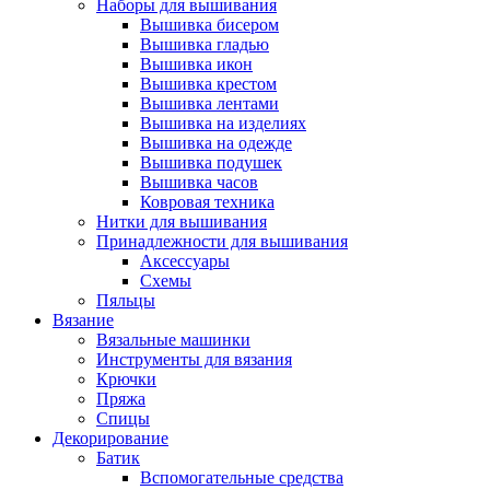
Наборы для вышивания
Вышивка бисером
Вышивка гладью
Вышивка икон
Вышивка крестом
Вышивка лентами
Вышивка на изделиях
Вышивка на одежде
Вышивка подушек
Вышивка часов
Ковровая техника
Нитки для вышивания
Принадлежности для вышивания
Аксессуары
Схемы
Пяльцы
Вязание
Вязальные машинки
Инструменты для вязания
Крючки
Пряжа
Спицы
Декорирование
Батик
Вспомогательные средства