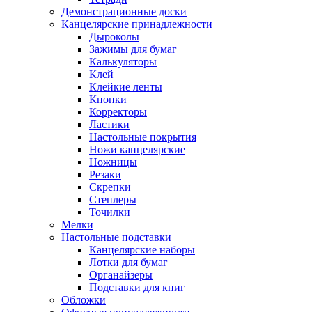
Демонстрационные доски
Канцелярские принадлежности
Дыроколы
Зажимы для бумаг
Калькуляторы
Клей
Клейкие ленты
Кнопки
Корректоры
Ластики
Настольные покрытия
Ножи канцелярские
Ножницы
Резаки
Скрепки
Степлеры
Точилки
Мелки
Настольные подставки
Канцелярские наборы
Лотки для бумаг
Органайзеры
Подставки для книг
Обложки