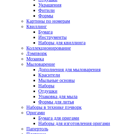
Украшения
Фитили
Формы
Картины по номерам
Квиллинг
Бумага
Инструменты
Наборы для квиллинга
Коллекционирование
Лэмпворк
Мозаика
Мыловарение
Дополнения для мыловарения
Красители
Мыльные основы
Наборы
Отдушки
Упаковка для мыла
Формы для литья
Наборы в технике пэчворк
Оригами
Бумага для оригами
Наборы для изготовления оригами
Папертоль