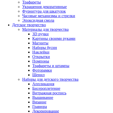
Трафареты
Украшения декоративные
Фурнитура для шкатулок
Часовые механизмы и стрелки
Эпоксидная смола
Детское творчество
Материалы для творчества
3D ручки
Картины своими руками
Магниты
Наборы бусин
Наклейки
Открытки
Помпоны
Трафареты и штампы
Фоторамки
Шенил
Наборы для детского творчества
Аппликация
Бисероплетение
Витражная роспись
Вышивание
Вязание
Гравюра
Декорирование