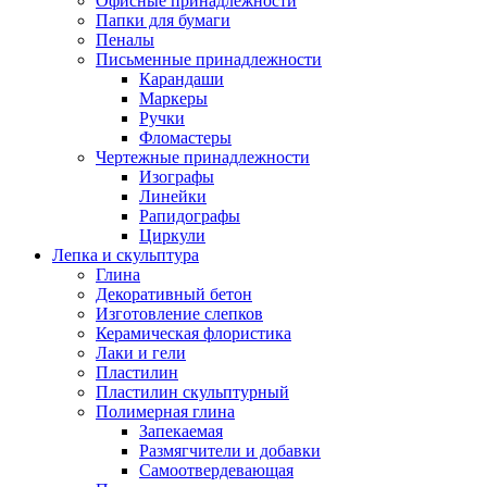
Офисные принадлежности
Папки для бумаги
Пеналы
Письменные принадлежности
Карандаши
Маркеры
Ручки
Фломастеры
Чертежные принадлежности
Изографы
Линейки
Рапидографы
Циркули
Лепка и скульптура
Глина
Декоративный бетон
Изготовление слепков
Керамическая флористика
Лаки и гели
Пластилин
Пластилин скульптурный
Полимерная глина
Запекаемая
Размягчители и добавки
Самоотвердевающая