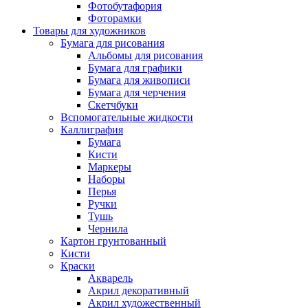
Фотобутафория
Фоторамки
Товары для художников
Бумага для рисования
Альбомы для рисования
Бумага для графики
Бумага для живописи
Бумага для черчения
Скетчбуки
Вспомогательные жидкости
Каллиграфия
Бумага
Кисти
Маркеры
Наборы
Перья
Ручки
Тушь
Чернила
Картон грунтованный
Кисти
Краски
Акварель
Акрил декоративный
Акрил художественный