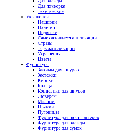
Для одежды
Для пэчворка
Технические
Украшения
Нашивки
Пайетки
Подвески
Самоклеющиеся аппликации
Стразы
Термоаппликации
Украшения
Цветы
Фурнитура
Зажимы для шнуров
Застежки
Кнопки
Кольца
Концевики для шнуров
Люверсы
Молнии
Пряжки
Пуговицы
Фурнитура для бюстгальтеров
Фурнитура для одежды
Фурнитура для сумок