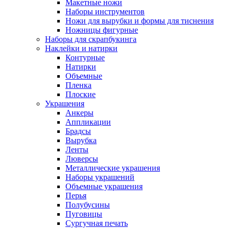
Макетные ножи
Наборы инструментов
Ножи для вырубки и формы для тиснения
Ножницы фигурные
Наборы для скрапбукинга
Наклейки и натирки
Контурные
Натирки
Объемные
Пленка
Плоские
Украшения
Анкеры
Аппликации
Брадсы
Вырубка
Ленты
Люверсы
Металлические украшения
Наборы украшений
Объемные украшения
Перья
Полубусины
Пуговицы
Сургучная печать