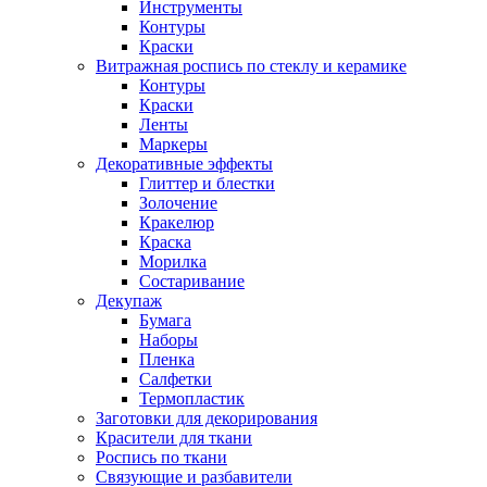
Инструменты
Контуры
Краски
Витражная роспись по стеклу и керамике
Контуры
Краски
Ленты
Маркеры
Декоративные эффекты
Глиттер и блестки
Золочение
Кракелюр
Краска
Морилка
Состаривание
Декупаж
Бумага
Наборы
Пленка
Салфетки
Термопластик
Заготовки для декорирования
Красители для ткани
Роспись по ткани
Связующие и разбавители