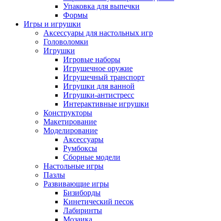
Упаковка для выпечки
Формы
Игры и игрушки
Аксессуары для настольных игр
Головоломки
Игрушки
Игровые наборы
Игрушечное оружие
Игрушечный транспорт
Игрушки для ванной
Игрушки-антистресс
Интерактивные игрушки
Конструкторы
Макетирование
Моделирование
Аксессуары
Румбоксы
Сборные модели
Настольные игры
Пазлы
Развивающие игры
Бизиборды
Кинетический песок
Лабиринты
Мозаика