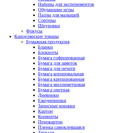
Наборы для экспериментов
Обучающие игры
Пазлы для малышей
Сортеры
Шнуровки
Фокусы
Канцелярские товары
Бумажная продукция
Бланки
Блокноты
Бумага гофрированная
Бумага для заметок
Бумага для печати
Бумага копировальная
Бумага крепированная
Бумага миллиметровая
Бумага цветная
Дневники
Ежедневники
Записные книжки
Картон
Конверты
Пенокартон
Пленка самоклеящаяся
Тетради