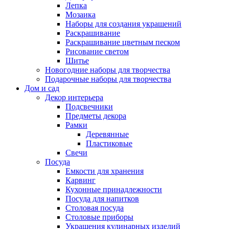
Лепка
Мозаика
Наборы для создания украшений
Раскрашивание
Раскрашивание цветным песком
Рисование светом
Шитье
Новогодние наборы для творчества
Подарочные наборы для творчества
Дом и сад
Декор интерьера
Подсвечники
Предметы декора
Рамки
Деревянные
Пластиковые
Свечи
Посуда
Емкости для хранения
Карвинг
Кухонные принадлежности
Посуда для напитков
Столовая посуда
Столовые приборы
Украшения кулинарных изделий