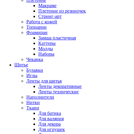
Плетение
Макраме
Плетение из резиночек
Стринг-арт
Работа с кожей
Топиарии
Фоамиран
Замша пластичная
Каттеры
Молды
Наборы
Чеканка
Шитье
Булавки
Иглы
Ленты для шитья
Ленты декоративные
Ленты технические
Наполнители
Нитки
Ткани
Для батика
Для валяния
Для декора
Для игрушек