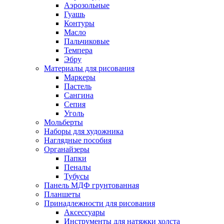
Аэрозольные
Гуашь
Контуры
Масло
Пальчиковые
Темпера
Эбру
Материалы для рисования
Маркеры
Пастель
Сангина
Сепия
Уголь
Мольберты
Наборы для художника
Наглядные пособия
Органайзеры
Папки
Пеналы
Тубусы
Панель МДФ грунтованная
Планшеты
Принадлежности для рисования
Аксессуары
Инструменты для натяжки холста