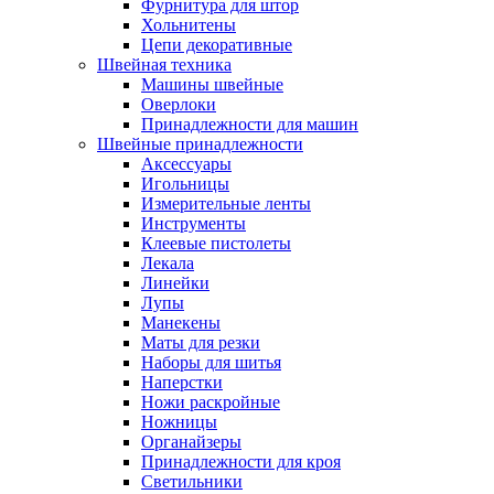
Фурнитура для штор
Хольнитены
Цепи декоративные
Швейная техника
Машины швейные
Оверлоки
Принадлежности для машин
Швейные принадлежности
Аксессуары
Игольницы
Измерительные ленты
Инструменты
Клеевые пистолеты
Лекала
Линейки
Лупы
Манекены
Маты для резки
Наборы для шитья
Наперстки
Ножи раскройные
Ножницы
Органайзеры
Принадлежности для кроя
Светильники