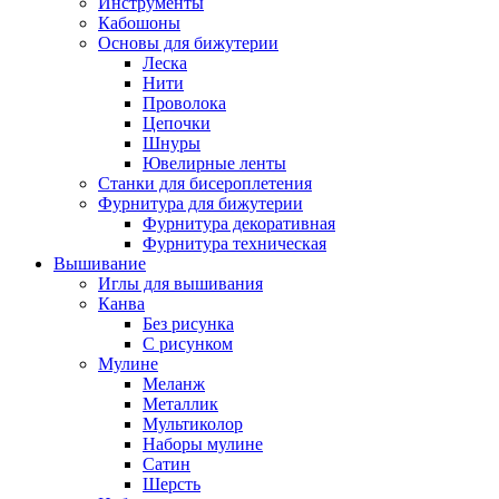
Инструменты
Кабошоны
Основы для бижутерии
Леска
Нити
Проволока
Цепочки
Шнуры
Ювелирные ленты
Станки для бисероплетения
Фурнитура для бижутерии
Фурнитура декоративная
Фурнитура техническая
Вышивание
Иглы для вышивания
Канва
Без рисунка
С рисунком
Мулине
Меланж
Металлик
Мультиколор
Наборы мулине
Сатин
Шерсть