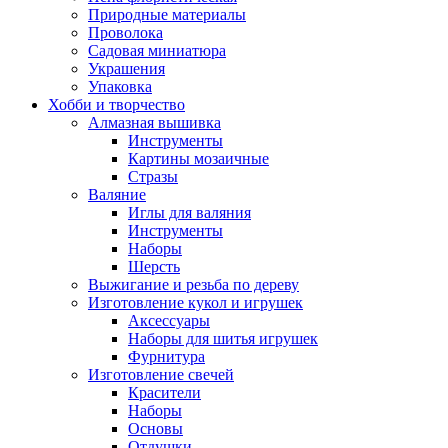
Природные материалы
Проволока
Садовая миниатюра
Украшения
Упаковка
Хобби и творчество
Алмазная вышивка
Инструменты
Картины мозаичные
Стразы
Валяние
Иглы для валяния
Инструменты
Наборы
Шерсть
Выжигание и резьба по дереву
Изготовление кукол и игрушек
Аксессуары
Наборы для шитья игрушек
Фурнитура
Изготовление свечей
Красители
Наборы
Основы
Отдушки