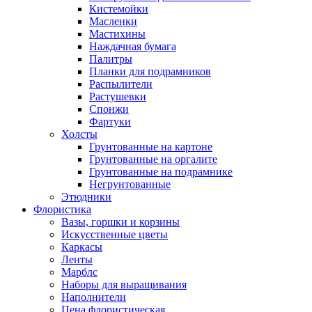
Кистемойки
Масленки
Мастихины
Наждачная бумага
Палитры
Планки для подрамников
Распылители
Растушевки
Спонжи
Фартуки
Холсты
Грунтованные на картоне
Грунтованные на оргалите
Грунтованные на подрамнике
Негрунтованные
Этюдники
Флористика
Вазы, горшки и корзины
Искусственные цветы
Каркасы
Ленты
Марблс
Наборы для выращивания
Наполнители
Пена флористическая