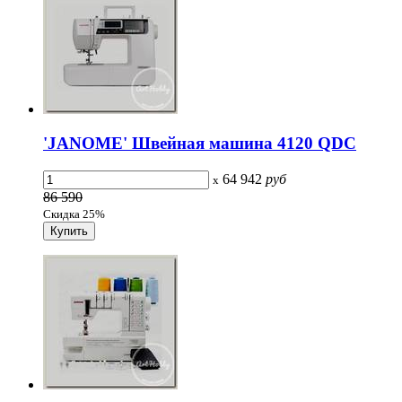
'JANOME' Швейная машина 4120 QDC
64 942
руб
x
86 590
Скидка 25%