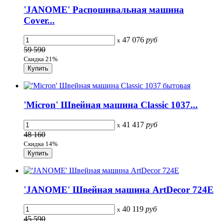
'JANOME' Распошивальная машина
Cover...
47 076
руб
x
59 590
Скидка 21%
'Micron' Швейная машина Classic 1037...
41 417
руб
x
48 160
Скидка 14%
'JANOME' Швейная машина ArtDecor 724Е
40 119
руб
x
45 590