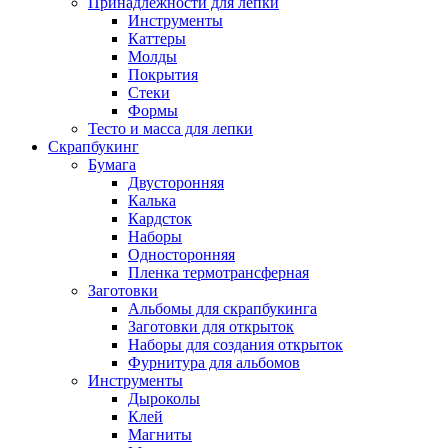
Принадлежности для лепки
Инструменты
Каттеры
Молды
Покрытия
Стеки
Формы
Тесто и масса для лепки
Скрапбукинг
Бумага
Двусторонняя
Калька
Кардсток
Наборы
Односторонняя
Пленка термотрансферная
Заготовки
Альбомы для скрапбукинга
Заготовки для открыток
Наборы для создания открыток
Фурнитура для альбомов
Инструменты
Дыроколы
Клей
Магниты