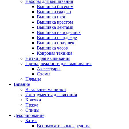
Наборы для вышивания
Вышивка бисером
Вышивка гладью
Вышивка икон
Вышивка крестом
Вышивка лентами
Вышивка на изделиях
Вышивка на одежде
Вышивка подушек
Вышивка часов
Ковровая техника
Нитки для вышивания
Принадлежности для вышивания
Аксессуары
Схемы
Пяльцы
Вязание
Вязальные машинки
Инструменты для вязания
Крючки
Пряжа
Спицы
Декорирование
Батик
Вспомогательные средства