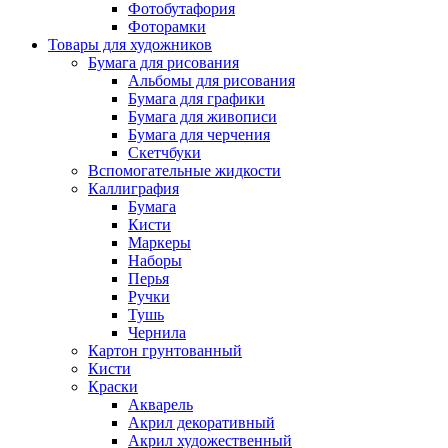
Фотобутафория
Фоторамки
Товары для художников
Бумага для рисования
Альбомы для рисования
Бумага для графики
Бумага для живописи
Бумага для черчения
Скетчбуки
Вспомогательные жидкости
Каллиграфия
Бумага
Кисти
Маркеры
Наборы
Перья
Ручки
Тушь
Чернила
Картон грунтованный
Кисти
Краски
Акварель
Акрил декоративный
Акрил художественный