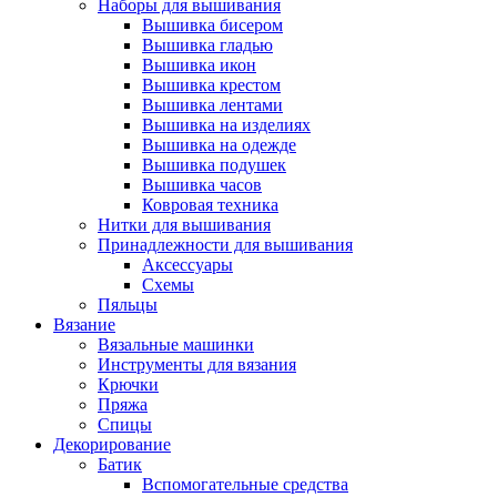
Наборы для вышивания
Вышивка бисером
Вышивка гладью
Вышивка икон
Вышивка крестом
Вышивка лентами
Вышивка на изделиях
Вышивка на одежде
Вышивка подушек
Вышивка часов
Ковровая техника
Нитки для вышивания
Принадлежности для вышивания
Аксессуары
Схемы
Пяльцы
Вязание
Вязальные машинки
Инструменты для вязания
Крючки
Пряжа
Спицы
Декорирование
Батик
Вспомогательные средства