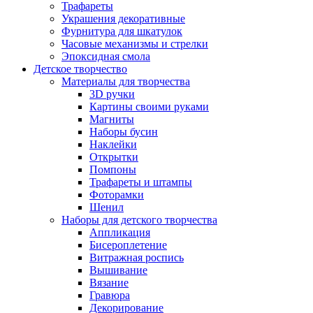
Трафареты
Украшения декоративные
Фурнитура для шкатулок
Часовые механизмы и стрелки
Эпоксидная смола
Детское творчество
Материалы для творчества
3D ручки
Картины своими руками
Магниты
Наборы бусин
Наклейки
Открытки
Помпоны
Трафареты и штампы
Фоторамки
Шенил
Наборы для детского творчества
Аппликация
Бисероплетение
Витражная роспись
Вышивание
Вязание
Гравюра
Декорирование