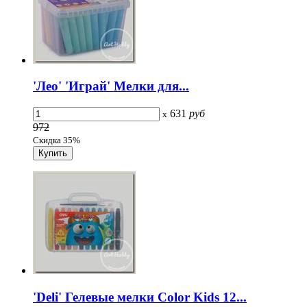
'Лео' 'Играй' Мелки для...
631
руб
x
972
Скидка 35%
'Deli' Гелевые мелки Color Kids 12...