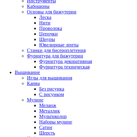
Инструменты
Кабошоны
Основы для бижутерии
Леска
Нити
Проволока
Цепочки
Шнуры
Ювелирные ленты
Станки для бисероплетения
Фурнитура для бижутерии
Фурнитура декоративная
Фурнитура техническая
Вышивание
Иглы для вышивания
Канва
Без рисунка
С рисунком
Мулине
Меланж
Металлик
Мультиколор
Наборы мулине
Сатин
Шерсть