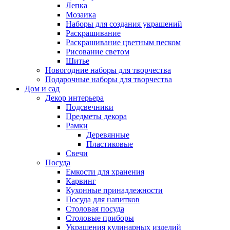
Лепка
Мозаика
Наборы для создания украшений
Раскрашивание
Раскрашивание цветным песком
Рисование светом
Шитье
Новогодние наборы для творчества
Подарочные наборы для творчества
Дом и сад
Декор интерьера
Подсвечники
Предметы декора
Рамки
Деревянные
Пластиковые
Свечи
Посуда
Емкости для хранения
Карвинг
Кухонные принадлежности
Посуда для напитков
Столовая посуда
Столовые приборы
Украшения кулинарных изделий