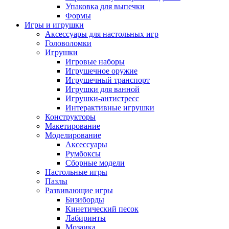
Упаковка для выпечки
Формы
Игры и игрушки
Аксессуары для настольных игр
Головоломки
Игрушки
Игровые наборы
Игрушечное оружие
Игрушечный транспорт
Игрушки для ванной
Игрушки-антистресс
Интерактивные игрушки
Конструкторы
Макетирование
Моделирование
Аксессуары
Румбоксы
Сборные модели
Настольные игры
Пазлы
Развивающие игры
Бизиборды
Кинетический песок
Лабиринты
Мозаика