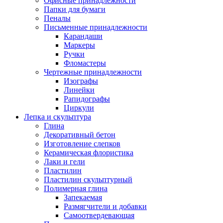
Офисные принадлежности
Папки для бумаги
Пеналы
Письменные принадлежности
Карандаши
Маркеры
Ручки
Фломастеры
Чертежные принадлежности
Изографы
Линейки
Рапидографы
Циркули
Лепка и скульптура
Глина
Декоративный бетон
Изготовление слепков
Керамическая флористика
Лаки и гели
Пластилин
Пластилин скульптурный
Полимерная глина
Запекаемая
Размягчители и добавки
Самоотвердевающая