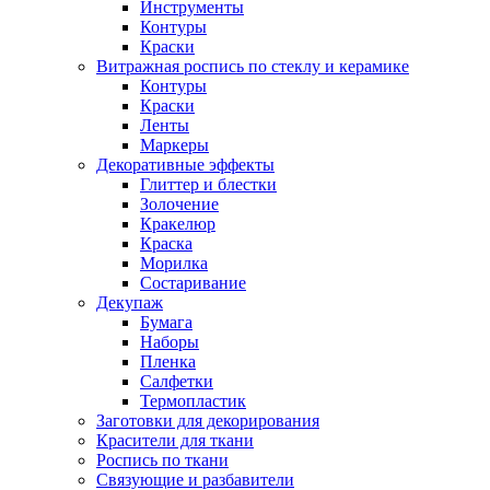
Инструменты
Контуры
Краски
Витражная роспись по стеклу и керамике
Контуры
Краски
Ленты
Маркеры
Декоративные эффекты
Глиттер и блестки
Золочение
Кракелюр
Краска
Морилка
Состаривание
Декупаж
Бумага
Наборы
Пленка
Салфетки
Термопластик
Заготовки для декорирования
Красители для ткани
Роспись по ткани
Связующие и разбавители