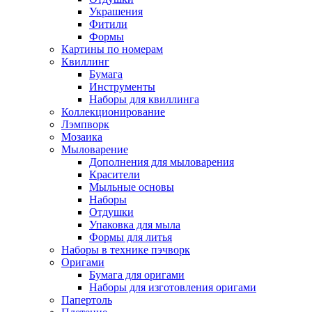
Украшения
Фитили
Формы
Картины по номерам
Квиллинг
Бумага
Инструменты
Наборы для квиллинга
Коллекционирование
Лэмпворк
Мозаика
Мыловарение
Дополнения для мыловарения
Красители
Мыльные основы
Наборы
Отдушки
Упаковка для мыла
Формы для литья
Наборы в технике пэчворк
Оригами
Бумага для оригами
Наборы для изготовления оригами
Папертоль