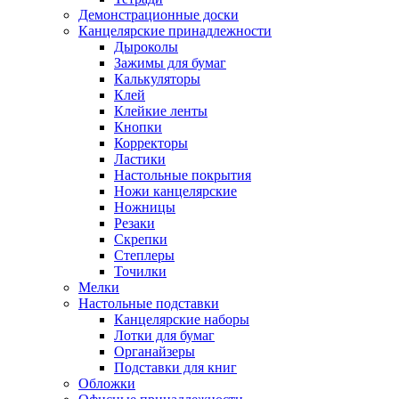
Демонстрационные доски
Канцелярские принадлежности
Дыроколы
Зажимы для бумаг
Калькуляторы
Клей
Клейкие ленты
Кнопки
Корректоры
Ластики
Настольные покрытия
Ножи канцелярские
Ножницы
Резаки
Скрепки
Степлеры
Точилки
Мелки
Настольные подставки
Канцелярские наборы
Лотки для бумаг
Органайзеры
Подставки для книг
Обложки