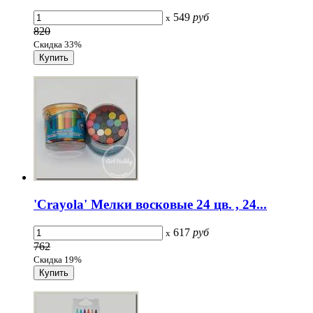
549
руб
x
820
Скидка 33%
'Crayola' Мелки восковые 24 цв. , 24...
617
руб
x
762
Скидка 19%