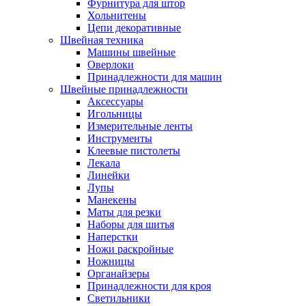
Фурнитура для штор
Хольнитены
Цепи декоративные
Швейная техника
Машины швейные
Оверлоки
Принадлежности для машин
Швейные принадлежности
Аксессуары
Игольницы
Измерительные ленты
Инструменты
Клеевые пистолеты
Лекала
Линейки
Лупы
Манекены
Маты для резки
Наборы для шитья
Наперстки
Ножи раскройные
Ножницы
Органайзеры
Принадлежности для кроя
Светильники