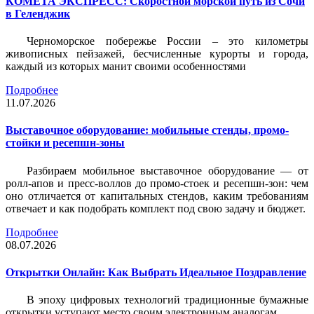
КОМЕТА ЭКСПРЕСС: Скоростной морской путь из Сочи
в Геленджик
Черноморское побережье России – это километры
живописных пейзажей, бесчисленные курорты и города,
каждый из которых манит своими особенностями
Подробнее
11.07.2026
Выставочное оборудование: мобильные стенды, промо-
стойки и ресепшн-зоны
Разбираем мобильное выставочное оборудование — от
ролл-апов и пресс-воллов до промо-стоек и ресепшн-зон: чем
оно отличается от капитальных стендов, каким требованиям
отвечает и как подобрать комплект под свою задачу и бюджет.
Подробнее
08.07.2026
Открытки Онлайн: Как Выбрать Идеальное Поздравление
В эпоху цифровых технологий традиционные бумажные
открытки уступают место своим электронным аналогам