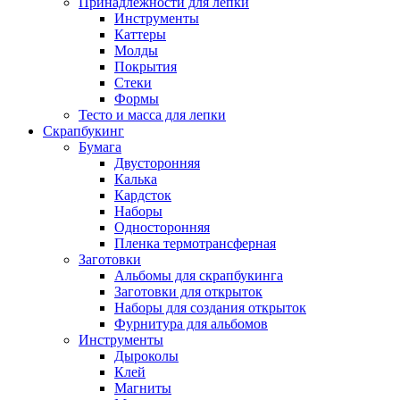
Принадлежности для лепки
Инструменты
Каттеры
Молды
Покрытия
Стеки
Формы
Тесто и масса для лепки
Скрапбукинг
Бумага
Двусторонняя
Калька
Кардсток
Наборы
Односторонняя
Пленка термотрансферная
Заготовки
Альбомы для скрапбукинга
Заготовки для открыток
Наборы для создания открыток
Фурнитура для альбомов
Инструменты
Дыроколы
Клей
Магниты