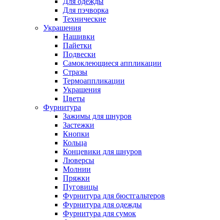
Для одежды
Для пэчворка
Технические
Украшения
Нашивки
Пайетки
Подвески
Самоклеющиеся аппликации
Стразы
Термоаппликации
Украшения
Цветы
Фурнитура
Зажимы для шнуров
Застежки
Кнопки
Кольца
Концевики для шнуров
Люверсы
Молнии
Пряжки
Пуговицы
Фурнитура для бюстгальтеров
Фурнитура для одежды
Фурнитура для сумок