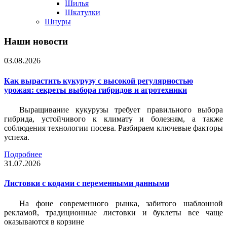
Шилья
Шкатулки
Шнуры
Наши новости
03.08.2026
Как вырастить кукурузу с высокой регулярностью
урожая: секреты выбора гибридов и агротехники
Выращивание кукурузы требует правильного выбора
гибрида, устойчивого к климату и болезням, а также
соблюдения технологии посева. Разбираем ключевые факторы
успеха.
Подробнее
31.07.2026
Листовки c кодами с переменными данными
На фоне современного рынка, забитого шаблонной
рекламой, традиционные листовки и буклеты все чаще
оказываются в корзине