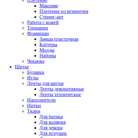
Плетение
Макраме
Плетение из резиночек
Стринг-арт
Работа с кожей
Топиарии
Фоамиран
Замша пластичная
Каттеры
Молды
Наборы
Чеканка
Шитье
Булавки
Иглы
Ленты для шитья
Ленты декоративные
Ленты технические
Наполнители
Нитки
Ткани
Для батика
Для валяния
Для декора
Для игрушек