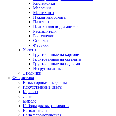
Кистемойки
Масленки
Мастихины
Наждачная бумага
Палитры
Планки для подрамников
Распылители
Растушевки
Спонжи
Фартуки
Холсты
Грунтованные на картоне
Грунтованные на оргалите
Грунтованные на подрамнике
Негрунтованные
Этюдники
Флористика
Вазы, горшки и корзины
Искусственные цветы
Каркасы
Ленты
Марблс
Наборы для выращивания
Наполнители
Пена флористическая