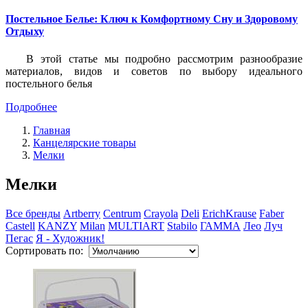
Постельное Белье: Ключ к Комфортному Сну и Здоровому
Отдыху
В этой статье мы подробно рассмотрим разнообразие
материалов, видов и советов по выбору идеального
постельного белья
Подробнее
Главная
Канцелярские товары
Мелки
Мелки
Все бренды
Artberry
Centrum
Crayola
Deli
ErichKrause
Faber
Castell
KANZY
Milan
MULTIART
Stabilo
ГАММА
Лео
Луч
Пегас
Я - Художник!
Сортировать по: