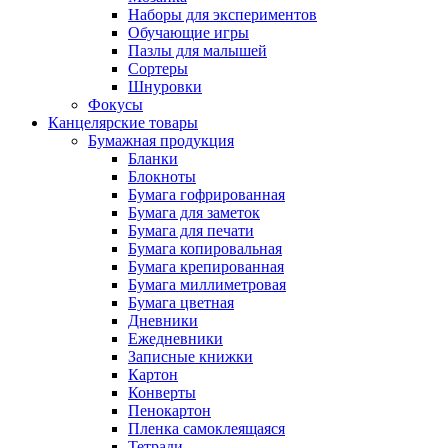
Наборы для экспериментов
Обучающие игры
Пазлы для малышей
Сортеры
Шнуровки
Фокусы
Канцелярские товары
Бумажная продукция
Бланки
Блокноты
Бумага гофрированная
Бумага для заметок
Бумага для печати
Бумага копировальная
Бумага крепированная
Бумага миллиметровая
Бумага цветная
Дневники
Ежедневники
Записные книжки
Картон
Конверты
Пенокартон
Пленка самоклеящаяся
Тетради