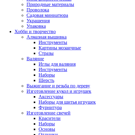
Природные материалы
Проволока
Садовая миниатюра
Украшения
Упаковка
Хобби и творчество
Алмазная вышивка
Инструменты
Картины мозаичные
Стразы
Валяние
Иглы для валяния
Инструменты
Наборы
Шерсть
Выжигание и резьба по дереву
Изготовление кукол и игрушек
Аксессуары
Наборы для шитья игрушек
Фурнитура
Изготовление свечей
Красители
Наборы
Основы
Отдушки