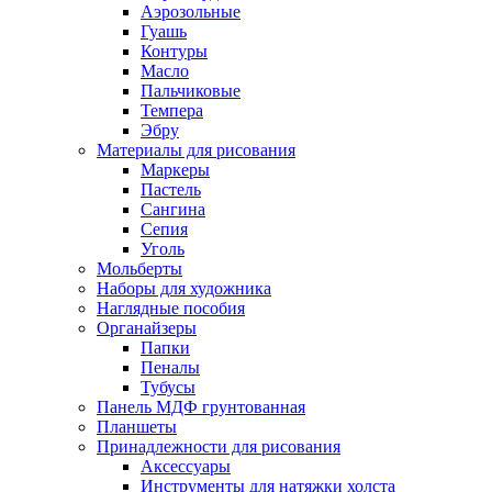
Аэрозольные
Гуашь
Контуры
Масло
Пальчиковые
Темпера
Эбру
Материалы для рисования
Маркеры
Пастель
Сангина
Сепия
Уголь
Мольберты
Наборы для художника
Наглядные пособия
Органайзеры
Папки
Пеналы
Тубусы
Панель МДФ грунтованная
Планшеты
Принадлежности для рисования
Аксессуары
Инструменты для натяжки холста