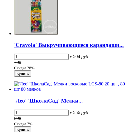
'Crayola' Выкручивающиеся карандаши...
504
руб
x
700
Скидка 28%
'Лео' 'ШколаСад' Мелки...
556
руб
x
598
Скидка 7%