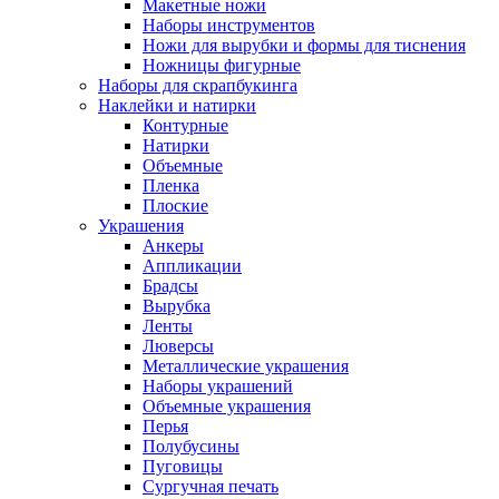
Макетные ножи
Наборы инструментов
Ножи для вырубки и формы для тиснения
Ножницы фигурные
Наборы для скрапбукинга
Наклейки и натирки
Контурные
Натирки
Объемные
Пленка
Плоские
Украшения
Анкеры
Аппликации
Брадсы
Вырубка
Ленты
Люверсы
Металлические украшения
Наборы украшений
Объемные украшения
Перья
Полубусины
Пуговицы
Сургучная печать