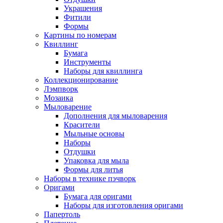
Украшения
Фитили
Формы
Картины по номерам
Квиллинг
Бумага
Инструменты
Наборы для квиллинга
Коллекционирование
Лэмпворк
Мозаика
Мыловарение
Дополнения для мыловарения
Красители
Мыльные основы
Наборы
Отдушки
Упаковка для мыла
Формы для литья
Наборы в технике пэчворк
Оригами
Бумага для оригами
Наборы для изготовления оригами
Папертоль