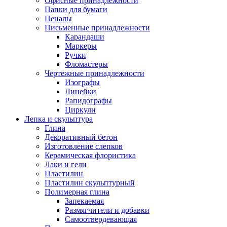
Офисные принадлежности
Папки для бумаги
Пеналы
Письменные принадлежности
Карандаши
Маркеры
Ручки
Фломастеры
Чертежные принадлежности
Изографы
Линейки
Рапидографы
Циркули
Лепка и скульптура
Глина
Декоративный бетон
Изготовление слепков
Керамическая флористика
Лаки и гели
Пластилин
Пластилин скульптурный
Полимерная глина
Запекаемая
Размягчители и добавки
Самоотвердевающая