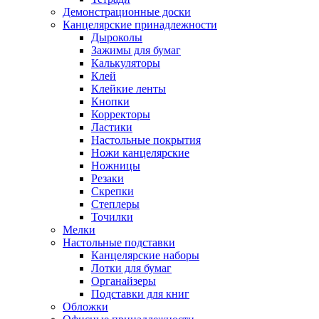
Демонстрационные доски
Канцелярские принадлежности
Дыроколы
Зажимы для бумаг
Калькуляторы
Клей
Клейкие ленты
Кнопки
Корректоры
Ластики
Настольные покрытия
Ножи канцелярские
Ножницы
Резаки
Скрепки
Степлеры
Точилки
Мелки
Настольные подставки
Канцелярские наборы
Лотки для бумаг
Органайзеры
Подставки для книг
Обложки