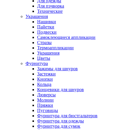
Для одежды
Для пэчворка
Технические
Украшения
Нашивки
Пайетки
Подвески
Самоклеющиеся аппликации
Стразы
Термоаппликации
Украшения
Цветы
Фурнитура
Зажимы для шнуров
Застежки
Кнопки
Кольца
Концевики для шнуров
Люверсы
Молнии
Пряжки
Пуговицы
Фурнитура для бюстгальтеров
Фурнитура для одежды
Фурнитура для сумок