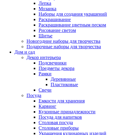
Лепка
Мозаика
Наборы для создания украшений
Раскрашивание
Раскрашивание цветным песком
Рисование светом
Шитье
Новогодние наборы для творчества
Подарочные наборы для творчества
Дом и сад
Декор интерьера
Подсвечники
Предметы декора
Рамки
Деревянные
Пластиковые
Свечи
Посуда
Емкости для хранения
Карвинг
Кухонные принадлежности
Посуда для напитков
Столовая посуда
Столовые приборы
Украшения кулинарных изделий