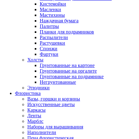
Кистемойки
Масленки
Мастихины
Наждачная бумага
Палитры
Планки для подрамников
Распылители
Растушевки
Спонжи
Фартуки
Холсты
Грунтованные на картоне
Грунтованные на оргалите
Грунтованные на подрамнике
Негрунтованные
Этюдники
Флористика
Вазы, горшки и корзины
Искусственные цветы
Каркасы
Ленты
Марблс
Наборы для выращивания
Наполнители
Пена флористическая