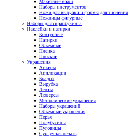
Макетные ножи
Наборы инструментов
Ножи для вырубки и формы для тиснения
Ножницы фигурные
Наборы для скрапбукинга
Наклейки и натирки
Контурные
Натирки
Объемные
Пленка
Плоские
Украшения
Анкеры
Аппликации
Брадсы
Вырубка
Ленты
Люверсы
Металлические украшения
Наборы украшений
Объемные украшения
Перья
Полубусины
Пуговицы
Сургучная печать