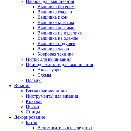
Наборы для вышивания
Вышивка бисером
Вышивка гладью
Вышивка икон
Вышивка крестом
Вышивка лентами
Вышивка на изделиях
Вышивка на одежде
Вышивка подушек
Вышивка часов
Ковровая техника
Нитки для вышивания
Принадлежности для вышивания
Аксессуары
Схемы
Пяльцы
Вязание
Вязальные машинки
Инструменты для вязания
Крючки
Пряжа
Спицы
Декорирование
Батик
Вспомогательные средства