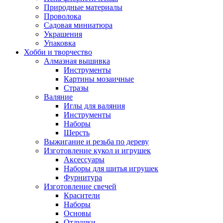
Природные материалы
Проволока
Садовая миниатюра
Украшения
Упаковка
Хобби и творчество
Алмазная вышивка
Инструменты
Картины мозаичные
Стразы
Валяние
Иглы для валяния
Инструменты
Наборы
Шерсть
Выжигание и резьба по дереву
Изготовление кукол и игрушек
Аксессуары
Наборы для шитья игрушек
Фурнитура
Изготовление свечей
Красители
Наборы
Основы
Отдушки