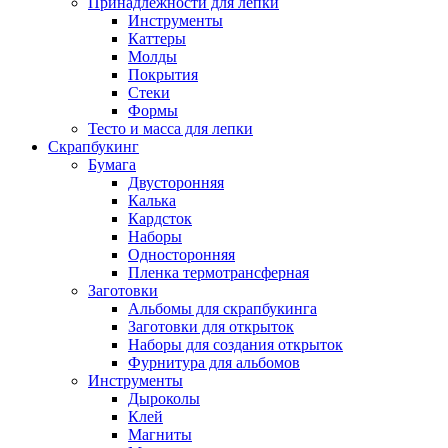
Принадлежности для лепки
Инструменты
Каттеры
Молды
Покрытия
Стеки
Формы
Тесто и масса для лепки
Скрапбукинг
Бумага
Двусторонняя
Калька
Кардсток
Наборы
Односторонняя
Пленка термотрансферная
Заготовки
Альбомы для скрапбукинга
Заготовки для открыток
Наборы для создания открыток
Фурнитура для альбомов
Инструменты
Дыроколы
Клей
Магниты