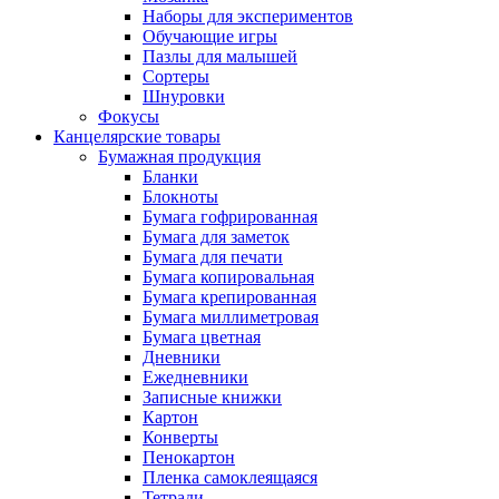
Наборы для экспериментов
Обучающие игры
Пазлы для малышей
Сортеры
Шнуровки
Фокусы
Канцелярские товары
Бумажная продукция
Бланки
Блокноты
Бумага гофрированная
Бумага для заметок
Бумага для печати
Бумага копировальная
Бумага крепированная
Бумага миллиметровая
Бумага цветная
Дневники
Ежедневники
Записные книжки
Картон
Конверты
Пенокартон
Пленка самоклеящаяся
Тетради