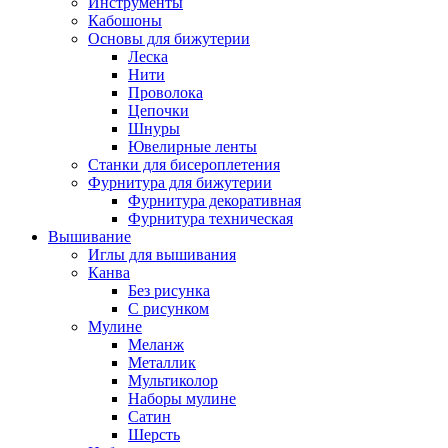
Инструменты
Кабошоны
Основы для бижутерии
Леска
Нити
Проволока
Цепочки
Шнуры
Ювелирные ленты
Станки для бисероплетения
Фурнитура для бижутерии
Фурнитура декоративная
Фурнитура техническая
Вышивание
Иглы для вышивания
Канва
Без рисунка
С рисунком
Мулине
Меланж
Металлик
Мультиколор
Наборы мулине
Сатин
Шерсть