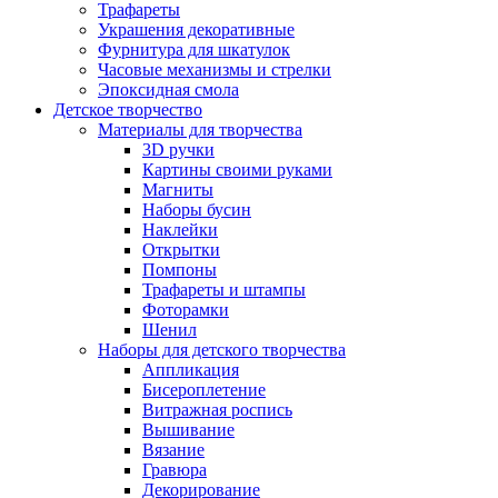
Трафареты
Украшения декоративные
Фурнитура для шкатулок
Часовые механизмы и стрелки
Эпоксидная смола
Детское творчество
Материалы для творчества
3D ручки
Картины своими руками
Магниты
Наборы бусин
Наклейки
Открытки
Помпоны
Трафареты и штампы
Фоторамки
Шенил
Наборы для детского творчества
Аппликация
Бисероплетение
Витражная роспись
Вышивание
Вязание
Гравюра
Декорирование