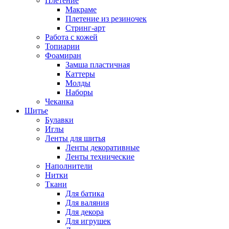
Плетение
Макраме
Плетение из резиночек
Стринг-арт
Работа с кожей
Топиарии
Фоамиран
Замша пластичная
Каттеры
Молды
Наборы
Чеканка
Шитье
Булавки
Иглы
Ленты для шитья
Ленты декоративные
Ленты технические
Наполнители
Нитки
Ткани
Для батика
Для валяния
Для декора
Для игрушек