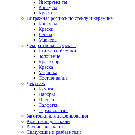
Инструменты
Контуры
Краски
Витражная роспись по стеклу и керамике
Контуры
Краски
Ленты
Маркеры
Декоративные эффекты
Глиттер и блестки
Золочение
Кракелюр
Краска
Морилка
Состаривание
Декупаж
Бумага
Наборы
Пленка
Салфетки
Термопластик
Заготовки для декорирования
Красители для ткани
Роспись по ткани
Связующие и разбавители