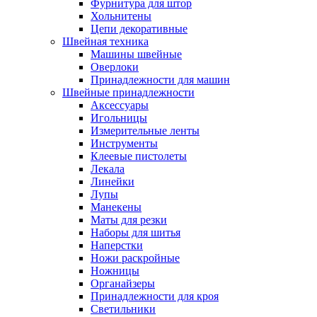
Фурнитура для штор
Хольнитены
Цепи декоративные
Швейная техника
Машины швейные
Оверлоки
Принадлежности для машин
Швейные принадлежности
Аксессуары
Игольницы
Измерительные ленты
Инструменты
Клеевые пистолеты
Лекала
Линейки
Лупы
Манекены
Маты для резки
Наборы для шитья
Наперстки
Ножи раскройные
Ножницы
Органайзеры
Принадлежности для кроя
Светильники