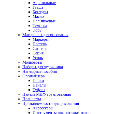
Аэрозольные
Гуашь
Контуры
Масло
Пальчиковые
Темпера
Эбру
Материалы для рисования
Маркеры
Пастель
Сангина
Сепия
Уголь
Мольберты
Наборы для художника
Наглядные пособия
Органайзеры
Папки
Пеналы
Тубусы
Панель МДФ грунтованная
Планшеты
Принадлежности для рисования
Аксессуары
Инструменты для натяжки холста