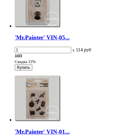
'Mr.Painter' VIN-05...
114
руб
x
169
Скидка 33%
'Mr.Painter' VIN-01...