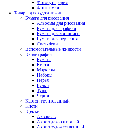
Фотобутафория
Фоторамки
Товары для художников
Бумага для рисования
Альбомы для рисования
Бумага для графики
Бумага для живописи
Бумага для черчения
Скетчбуки
Вспомогательные жидкости
Каллиграфия
Бумага
Кисти
Маркеры
Наборы
Перья
Ручки
Тушь
Чернила
Картон грунтованный
Кисти
Краски
Акварель
Акрил декоративный
Акрил художественный