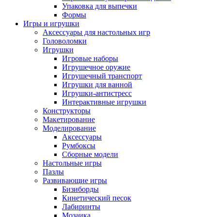
Упаковка для выпечки
Формы
Игры и игрушки
Аксессуары для настольных игр
Головоломки
Игрушки
Игровые наборы
Игрушечное оружие
Игрушечный транспорт
Игрушки для ванной
Игрушки-антистресс
Интерактивные игрушки
Конструкторы
Макетирование
Моделирование
Аксессуары
Румбоксы
Сборные модели
Настольные игры
Пазлы
Развивающие игры
Бизиборды
Кинетический песок
Лабиринты
Мозаика