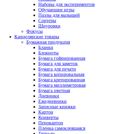
Наборы для экспериментов
Обучающие игры
Пазлы для малышей
Сортеры
Шнуровки
Фокусы
Канцелярские товары
Бумажная продукция
Бланки
Блокноты
Бумага гофрированная
Бумага для заметок
Бумага для печати
Бумага копировальная
Бумага крепированная
Бумага миллиметровая
Бумага цветная
Дневники
Ежедневники
Записные книжки
Картон
Конверты
Пенокартон
Пленка самоклеящаяся
Тетради