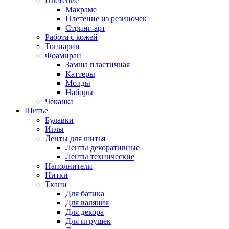
Плетение
Макраме
Плетение из резиночек
Стринг-арт
Работа с кожей
Топиарии
Фоамиран
Замша пластичная
Каттеры
Молды
Наборы
Чеканка
Шитье
Булавки
Иглы
Ленты для шитья
Ленты декоративные
Ленты технические
Наполнители
Нитки
Ткани
Для батика
Для валяния
Для декора
Для игрушек