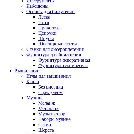
Инструменты
Кабошоны
Основы для бижутерии
Леска
Нити
Проволока
Цепочки
Шнуры
Ювелирные ленты
Станки для бисероплетения
Фурнитура для бижутерии
Фурнитура декоративная
Фурнитура техническая
Вышивание
Иглы для вышивания
Канва
Без рисунка
С рисунком
Мулине
Меланж
Металлик
Мультиколор
Наборы мулине
Сатин
Шерсть