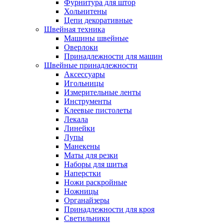
Фурнитура для штор
Хольнитены
Цепи декоративные
Швейная техника
Машины швейные
Оверлоки
Принадлежности для машин
Швейные принадлежности
Аксессуары
Игольницы
Измерительные ленты
Инструменты
Клеевые пистолеты
Лекала
Линейки
Лупы
Манекены
Маты для резки
Наборы для шитья
Наперстки
Ножи раскройные
Ножницы
Органайзеры
Принадлежности для кроя
Светильники