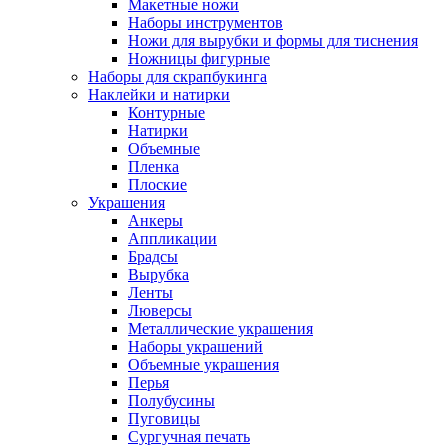
Макетные ножи
Наборы инструментов
Ножи для вырубки и формы для тиснения
Ножницы фигурные
Наборы для скрапбукинга
Наклейки и натирки
Контурные
Натирки
Объемные
Пленка
Плоские
Украшения
Анкеры
Аппликации
Брадсы
Вырубка
Ленты
Люверсы
Металлические украшения
Наборы украшений
Объемные украшения
Перья
Полубусины
Пуговицы
Сургучная печать