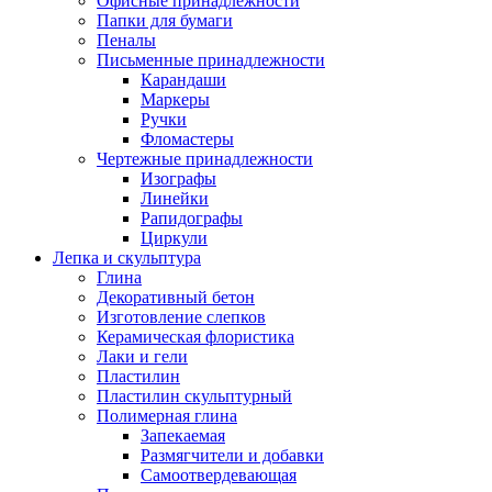
Офисные принадлежности
Папки для бумаги
Пеналы
Письменные принадлежности
Карандаши
Маркеры
Ручки
Фломастеры
Чертежные принадлежности
Изографы
Линейки
Рапидографы
Циркули
Лепка и скульптура
Глина
Декоративный бетон
Изготовление слепков
Керамическая флористика
Лаки и гели
Пластилин
Пластилин скульптурный
Полимерная глина
Запекаемая
Размягчители и добавки
Самоотвердевающая