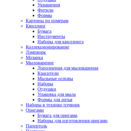
Украшения
Фитили
Формы
Картины по номерам
Квиллинг
Бумага
Инструменты
Наборы для квиллинга
Коллекционирование
Лэмпворк
Мозаика
Мыловарение
Дополнения для мыловарения
Красители
Мыльные основы
Наборы
Отдушки
Упаковка для мыла
Формы для литья
Наборы в технике пэчворк
Оригами
Бумага для оригами
Наборы для изготовления оригами
Папертоль