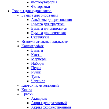
Фотобутафория
Фоторамки
Товары для художников
Бумага для рисования
Альбомы для рисования
Бумага для графики
Бумага для живописи
Бумага для черчения
Скетчбуки
Вспомогательные жидкости
Каллиграфия
Бумага
Кисти
Маркеры
Наборы
Перья
Ручки
Тушь
Чернила
Картон грунтованный
Кисти
Краски
Акварель
Акрил декоративный
Акрил художественный