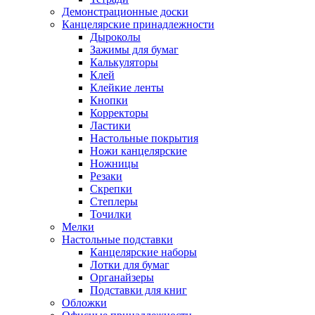
Демонстрационные доски
Канцелярские принадлежности
Дыроколы
Зажимы для бумаг
Калькуляторы
Клей
Клейкие ленты
Кнопки
Корректоры
Ластики
Настольные покрытия
Ножи канцелярские
Ножницы
Резаки
Скрепки
Степлеры
Точилки
Мелки
Настольные подставки
Канцелярские наборы
Лотки для бумаг
Органайзеры
Подставки для книг
Обложки