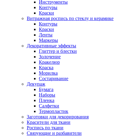
Инструменты
Контуры
Краски
Витражная роспись по стеклу и керамике
Контуры
Краски
Ленты
Маркеры
Декоративные эффекты
Глиттер и блестки
Золочение
Кракелюр
Краска
Морилка
Состаривание
Декупаж
Бумага
Наборы
Пленка
Салфетки
Термопластик
Заготовки для декорирования
Красители для ткани
Роспись по ткани
Связующие и разбавители