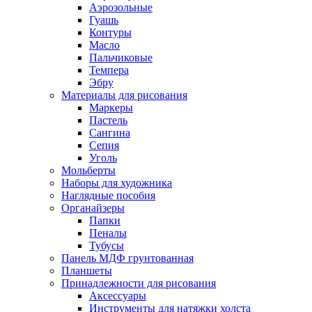
Аэрозольные
Гуашь
Контуры
Масло
Пальчиковые
Темпера
Эбру
Материалы для рисования
Маркеры
Пастель
Сангина
Сепия
Уголь
Мольберты
Наборы для художника
Наглядные пособия
Органайзеры
Папки
Пеналы
Тубусы
Панель МДФ грунтованная
Планшеты
Принадлежности для рисования
Аксессуары
Инструменты для натяжки холста