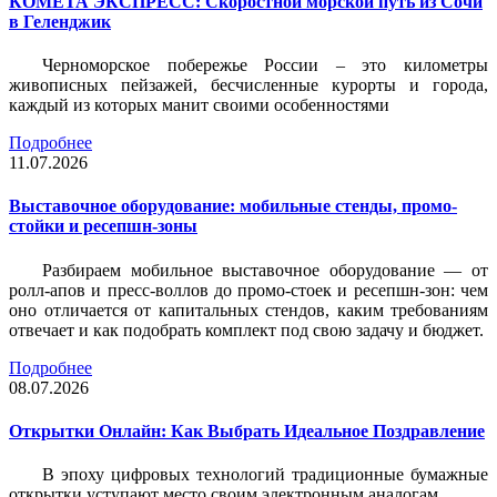
КОМЕТА ЭКСПРЕСС: Скоростной морской путь из Сочи
в Геленджик
Черноморское побережье России – это километры
живописных пейзажей, бесчисленные курорты и города,
каждый из которых манит своими особенностями
Подробнее
11.07.2026
Выставочное оборудование: мобильные стенды, промо-
стойки и ресепшн-зоны
Разбираем мобильное выставочное оборудование — от
ролл-апов и пресс-воллов до промо-стоек и ресепшн-зон: чем
оно отличается от капитальных стендов, каким требованиям
отвечает и как подобрать комплект под свою задачу и бюджет.
Подробнее
08.07.2026
Открытки Онлайн: Как Выбрать Идеальное Поздравление
В эпоху цифровых технологий традиционные бумажные
открытки уступают место своим электронным аналогам