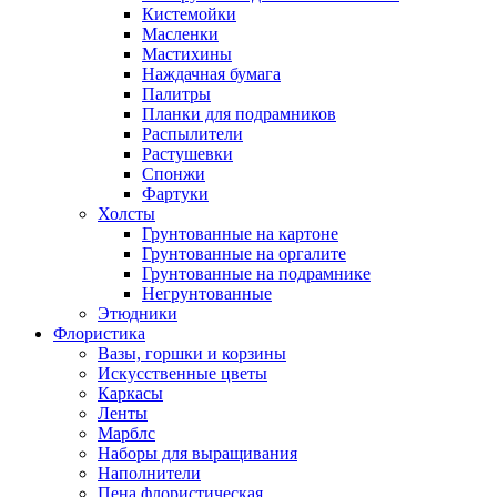
Кистемойки
Масленки
Мастихины
Наждачная бумага
Палитры
Планки для подрамников
Распылители
Растушевки
Спонжи
Фартуки
Холсты
Грунтованные на картоне
Грунтованные на оргалите
Грунтованные на подрамнике
Негрунтованные
Этюдники
Флористика
Вазы, горшки и корзины
Искусственные цветы
Каркасы
Ленты
Марблс
Наборы для выращивания
Наполнители
Пена флористическая