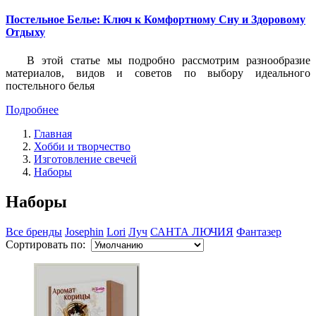
Постельное Белье: Ключ к Комфортному Сну и Здоровому
Отдыху
В этой статье мы подробно рассмотрим разнообразие
материалов, видов и советов по выбору идеального
постельного белья
Подробнее
Главная
Хобби и творчество
Изготовление свечей
Наборы
Наборы
Все бренды
Josephin
Lori
Луч
САНТА ЛЮЧИЯ
Фантазер
Сортировать по: