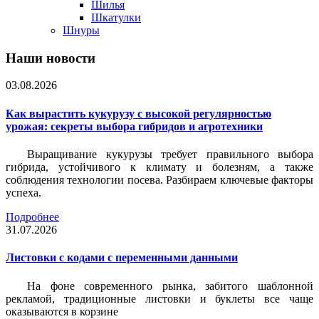
Шилья
Шкатулки
Шнуры
Наши новости
03.08.2026
Как вырастить кукурузу с высокой регулярностью
урожая: секреты выбора гибридов и агротехники
Выращивание кукурузы требует правильного выбора
гибрида, устойчивого к климату и болезням, а также
соблюдения технологии посева. Разбираем ключевые факторы
успеха.
Подробнее
31.07.2026
Листовки c кодами с переменными данными
На фоне современного рынка, забитого шаблонной
рекламой, традиционные листовки и буклеты все чаще
оказываются в корзине