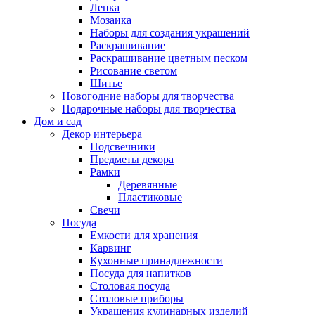
Лепка
Мозаика
Наборы для создания украшений
Раскрашивание
Раскрашивание цветным песком
Рисование светом
Шитье
Новогодние наборы для творчества
Подарочные наборы для творчества
Дом и сад
Декор интерьера
Подсвечники
Предметы декора
Рамки
Деревянные
Пластиковые
Свечи
Посуда
Емкости для хранения
Карвинг
Кухонные принадлежности
Посуда для напитков
Столовая посуда
Столовые приборы
Украшения кулинарных изделий