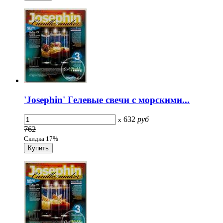
'Josephin' Гелевые свечи с морскими...
632
руб
x
762
Скидка 17%