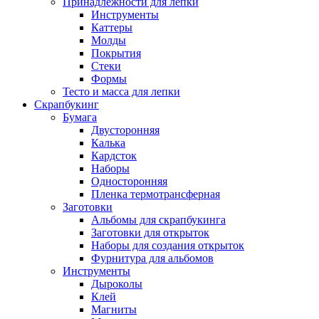
Принадлежности для лепки
Инструменты
Каттеры
Молды
Покрытия
Стеки
Формы
Тесто и масса для лепки
Скрапбукинг
Бумага
Двусторонняя
Калька
Кардсток
Наборы
Односторонняя
Пленка термотрансферная
Заготовки
Альбомы для скрапбукинга
Заготовки для открыток
Наборы для создания открыток
Фурнитура для альбомов
Инструменты
Дыроколы
Клей
Магниты