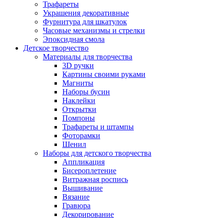
Трафареты
Украшения декоративные
Фурнитура для шкатулок
Часовые механизмы и стрелки
Эпоксидная смола
Детское творчество
Материалы для творчества
3D ручки
Картины своими руками
Магниты
Наборы бусин
Наклейки
Открытки
Помпоны
Трафареты и штампы
Фоторамки
Шенил
Наборы для детского творчества
Аппликация
Бисероплетение
Витражная роспись
Вышивание
Вязание
Гравюра
Декорирование