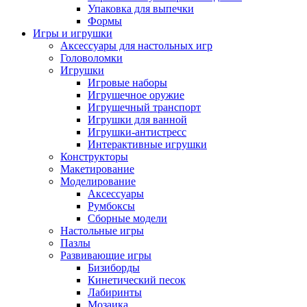
Упаковка для выпечки
Формы
Игры и игрушки
Аксессуары для настольных игр
Головоломки
Игрушки
Игровые наборы
Игрушечное оружие
Игрушечный транспорт
Игрушки для ванной
Игрушки-антистресс
Интерактивные игрушки
Конструкторы
Макетирование
Моделирование
Аксессуары
Румбоксы
Сборные модели
Настольные игры
Пазлы
Развивающие игры
Бизиборды
Кинетический песок
Лабиринты
Мозаика