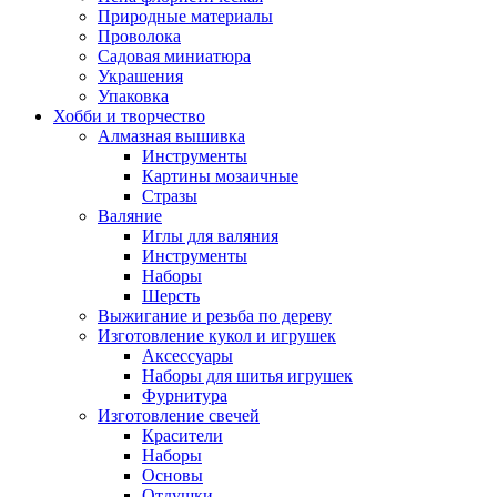
Природные материалы
Проволока
Садовая миниатюра
Украшения
Упаковка
Хобби и творчество
Алмазная вышивка
Инструменты
Картины мозаичные
Стразы
Валяние
Иглы для валяния
Инструменты
Наборы
Шерсть
Выжигание и резьба по дереву
Изготовление кукол и игрушек
Аксессуары
Наборы для шитья игрушек
Фурнитура
Изготовление свечей
Красители
Наборы
Основы
Отдушки