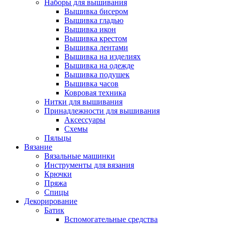
Наборы для вышивания
Вышивка бисером
Вышивка гладью
Вышивка икон
Вышивка крестом
Вышивка лентами
Вышивка на изделиях
Вышивка на одежде
Вышивка подушек
Вышивка часов
Ковровая техника
Нитки для вышивания
Принадлежности для вышивания
Аксессуары
Схемы
Пяльцы
Вязание
Вязальные машинки
Инструменты для вязания
Крючки
Пряжа
Спицы
Декорирование
Батик
Вспомогательные средства