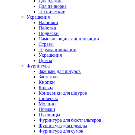
Для одежды
Для пэчворка
Технические
Украшения
Нашивки
Пайетки
Подвески
Самоклеющиеся аппликации
Стразы
Термоаппликации
Украшения
Цветы
Фурнитура
Зажимы для шнуров
Застежки
Кнопки
Кольца
Концевики для шнуров
Люверсы
Молнии
Пряжки
Пуговицы
Фурнитура для бюстгальтеров
Фурнитура для одежды
Фурнитура для сумок