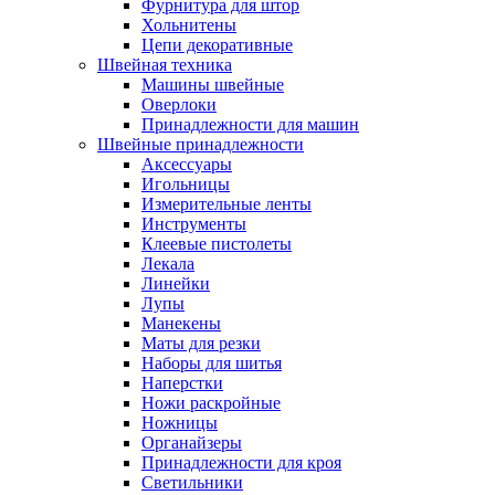
Фурнитура для штор
Хольнитены
Цепи декоративные
Швейная техника
Машины швейные
Оверлоки
Принадлежности для машин
Швейные принадлежности
Аксессуары
Игольницы
Измерительные ленты
Инструменты
Клеевые пистолеты
Лекала
Линейки
Лупы
Манекены
Маты для резки
Наборы для шитья
Наперстки
Ножи раскройные
Ножницы
Органайзеры
Принадлежности для кроя
Светильники