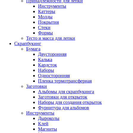
Принадлежности для лепки
Инструменты
Каттеры
Молды
Покрытия
Стеки
Формы
Тесто и масса для лепки
Скрапбукинг
Бумага
Двусторонняя
Калька
Кардсток
Наборы
Односторонняя
Пленка термотрансферная
Заготовки
Альбомы для скрапбукинга
Заготовки для открыток
Наборы для создания открыток
Фурнитура для альбомов
Инструменты
Дыроколы
Клей
Магниты