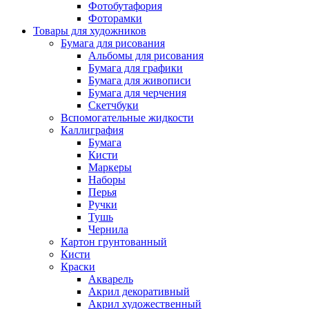
Фотобутафория
Фоторамки
Товары для художников
Бумага для рисования
Альбомы для рисования
Бумага для графики
Бумага для живописи
Бумага для черчения
Скетчбуки
Вспомогательные жидкости
Каллиграфия
Бумага
Кисти
Маркеры
Наборы
Перья
Ручки
Тушь
Чернила
Картон грунтованный
Кисти
Краски
Акварель
Акрил декоративный
Акрил художественный