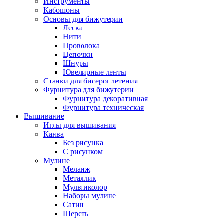
Инструменты
Кабошоны
Основы для бижутерии
Леска
Нити
Проволока
Цепочки
Шнуры
Ювелирные ленты
Станки для бисероплетения
Фурнитура для бижутерии
Фурнитура декоративная
Фурнитура техническая
Вышивание
Иглы для вышивания
Канва
Без рисунка
С рисунком
Мулине
Меланж
Металлик
Мультиколор
Наборы мулине
Сатин
Шерсть