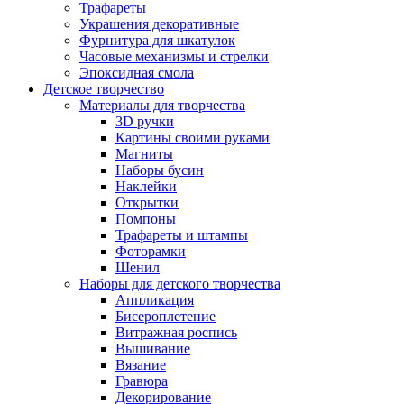
Трафареты
Украшения декоративные
Фурнитура для шкатулок
Часовые механизмы и стрелки
Эпоксидная смола
Детское творчество
Материалы для творчества
3D ручки
Картины своими руками
Магниты
Наборы бусин
Наклейки
Открытки
Помпоны
Трафареты и штампы
Фоторамки
Шенил
Наборы для детского творчества
Аппликация
Бисероплетение
Витражная роспись
Вышивание
Вязание
Гравюра
Декорирование