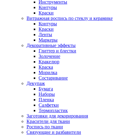
Инструменты
Контуры
Краски
Витражная роспись по стеклу и керамике
Контуры
Краски
Ленты
Маркеры
Декоративные эффекты
Глиттер и блестки
Золочение
Кракелюр
Краска
Морилка
Состаривание
Декупаж
Бумага
Наборы
Пленка
Салфетки
Термопластик
Заготовки для декорирования
Красители для ткани
Роспись по ткани
Связующие и разбавители