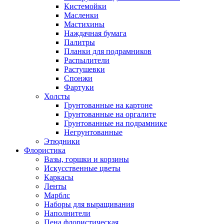
Кистемойки
Масленки
Мастихины
Наждачная бумага
Палитры
Планки для подрамников
Распылители
Растушевки
Спонжи
Фартуки
Холсты
Грунтованные на картоне
Грунтованные на оргалите
Грунтованные на подрамнике
Негрунтованные
Этюдники
Флористика
Вазы, горшки и корзины
Искусственные цветы
Каркасы
Ленты
Марблс
Наборы для выращивания
Наполнители
Пена флористическая