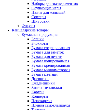
Наборы для экспериментов
Обучающие игры
Пазлы для малышей
Сортеры
Шнуровки
Фокусы
Канцелярские товары
Бумажная продукция
Бланки
Блокноты
Бумага гофрированная
Бумага для заметок
Бумага для печати
Бумага копировальная
Бумага крепированная
Бумага миллиметровая
Бумага цветная
Дневники
Ежедневники
Записные книжки
Картон
Конверты
Пенокартон
Пленка самоклеящаяся
Тетради