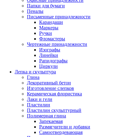
Офисные принадлежности
Папки для бумаги
Пеналы
Письменные принадлежности
Карандаши
Маркеры
Ручки
Фломастеры
Чертежные принадлежности
Изографы
Линейки
Рапидографы
Циркули
Лепка и скульптура
Глина
Декоративный бетон
Изготовление слепков
Керамическая флористика
Лаки и гели
Пластилин
Пластилин скульптурный
Полимерная глина
Запекаемая
Размягчители и добавки
Самоотвердевающая