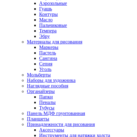
Аэрозольные
Гуашь
Контуры
Масло
Пальчиковые
Темпера
Эбру
Материалы для рисования
Маркеры
Пастель
Сангина
Сепия
Уголь
Мольберты
Наборы для художника
Наглядные пособия
Органайзеры
Папки
Пеналы
Тубусы
Панель МДФ грунтованная
Планшеты
Принадлежности для рисования
Аксессуары
Инструменты для натяжки холста