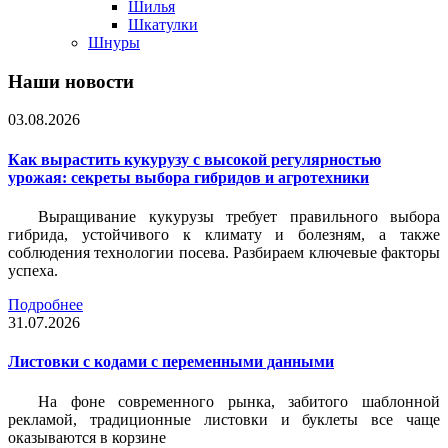
Шилья
Шкатулки
Шнуры
Наши новости
03.08.2026
Как вырастить кукурузу с высокой регулярностью
урожая: секреты выбора гибридов и агротехники
Выращивание кукурузы требует правильного выбора
гибрида, устойчивого к климату и болезням, а также
соблюдения технологии посева. Разбираем ключевые факторы
успеха.
Подробнее
31.07.2026
Листовки c кодами с переменными данными
На фоне современного рынка, забитого шаблонной
рекламой, традиционные листовки и буклеты все чаще
оказываются в корзине