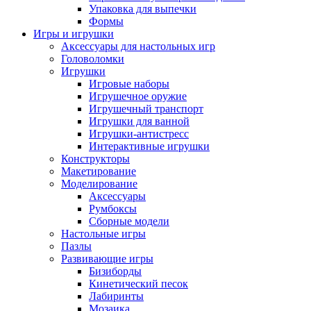
Упаковка для выпечки
Формы
Игры и игрушки
Аксессуары для настольных игр
Головоломки
Игрушки
Игровые наборы
Игрушечное оружие
Игрушечный транспорт
Игрушки для ванной
Игрушки-антистресс
Интерактивные игрушки
Конструкторы
Макетирование
Моделирование
Аксессуары
Румбоксы
Сборные модели
Настольные игры
Пазлы
Развивающие игры
Бизиборды
Кинетический песок
Лабиринты
Мозаика