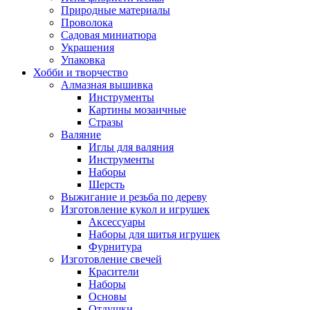
Природные материалы
Проволока
Садовая миниатюра
Украшения
Упаковка
Хобби и творчество
Алмазная вышивка
Инструменты
Картины мозаичные
Стразы
Валяние
Иглы для валяния
Инструменты
Наборы
Шерсть
Выжигание и резьба по дереву
Изготовление кукол и игрушек
Аксессуары
Наборы для шитья игрушек
Фурнитура
Изготовление свечей
Красители
Наборы
Основы
Отдушки