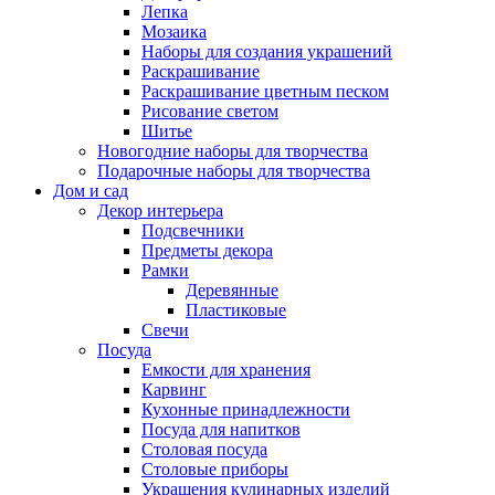
Лепка
Мозаика
Наборы для создания украшений
Раскрашивание
Раскрашивание цветным песком
Рисование светом
Шитье
Новогодние наборы для творчества
Подарочные наборы для творчества
Дом и сад
Декор интерьера
Подсвечники
Предметы декора
Рамки
Деревянные
Пластиковые
Свечи
Посуда
Емкости для хранения
Карвинг
Кухонные принадлежности
Посуда для напитков
Столовая посуда
Столовые приборы
Украшения кулинарных изделий