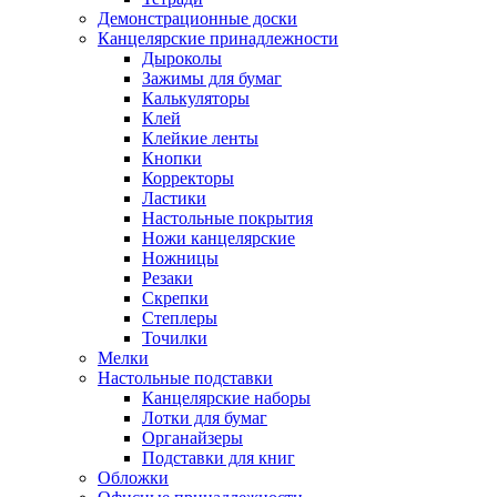
Демонстрационные доски
Канцелярские принадлежности
Дыроколы
Зажимы для бумаг
Калькуляторы
Клей
Клейкие ленты
Кнопки
Корректоры
Ластики
Настольные покрытия
Ножи канцелярские
Ножницы
Резаки
Скрепки
Степлеры
Точилки
Мелки
Настольные подставки
Канцелярские наборы
Лотки для бумаг
Органайзеры
Подставки для книг
Обложки