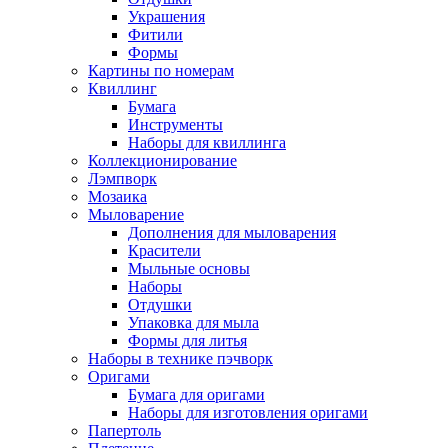
Украшения
Фитили
Формы
Картины по номерам
Квиллинг
Бумага
Инструменты
Наборы для квиллинга
Коллекционирование
Лэмпворк
Мозаика
Мыловарение
Дополнения для мыловарения
Красители
Мыльные основы
Наборы
Отдушки
Упаковка для мыла
Формы для литья
Наборы в технике пэчворк
Оригами
Бумага для оригами
Наборы для изготовления оригами
Папертоль