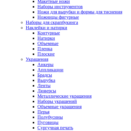
Макетные ножи
Наборы инструментов
Ножи для вырубки и формы для тиснения
Ножницы фигурные
Наборы для скрапбукинга
Наклейки и натирки
Контурные
Натирки
Объемные
Пленка
Плоские
Украшения
Анкеры
Аппликации
Брадсы
Вырубка
Ленты
Люверсы
Металлические украшения
Наборы украшений
Объемные украшения
Перья
Полубусины
Пуговицы
Сургучная печать