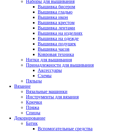
Наборы для вышивания
Вышивка бисером
Вышивка гладью
Вышивка икон
Вышивка крестом
Вышивка лентами
Вышивка на изделиях
Вышивка на одежде
Вышивка подушек
Вышивка часов
Ковровая техника
Нитки для вышивания
Принадлежности для вышивания
Аксессуары
Схемы
Пяльцы
Вязание
Вязальные машинки
Инструменты для вязания
Крючки
Пряжа
Спицы
Декорирование
Батик
Вспомогательные средства