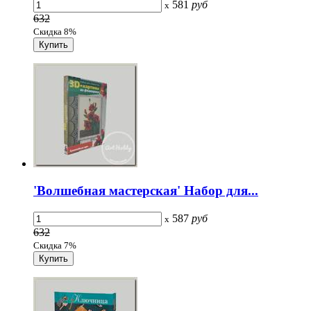
581
руб
x
632
Скидка 8%
'Волшебная мастерская' Набор для...
587
руб
x
632
Скидка 7%