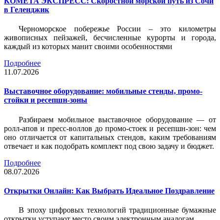
КОМЕТА ЭКСПРЕСС: Скоростной морской путь из Сочи
в Геленджик
Черноморское побережье России – это километры
живописных пейзажей, бесчисленные курорты и города,
каждый из которых манит своими особенностями
Подробнее
11.07.2026
Выставочное оборудование: мобильные стенды, промо-
стойки и ресепшн-зоны
Разбираем мобильное выставочное оборудование — от
ролл-апов и пресс-воллов до промо-стоек и ресепшн-зон: чем
оно отличается от капитальных стендов, каким требованиям
отвечает и как подобрать комплект под свою задачу и бюджет.
Подробнее
08.07.2026
Открытки Онлайн: Как Выбрать Идеальное Поздравление
В эпоху цифровых технологий традиционные бумажные
открытки уступают место своим электронным аналогам