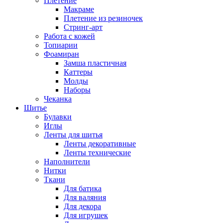
Плетение
Макраме
Плетение из резиночек
Стринг-арт
Работа с кожей
Топиарии
Фоамиран
Замша пластичная
Каттеры
Молды
Наборы
Чеканка
Шитье
Булавки
Иглы
Ленты для шитья
Ленты декоративные
Ленты технические
Наполнители
Нитки
Ткани
Для батика
Для валяния
Для декора
Для игрушек