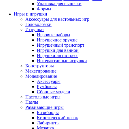
Упаковка для выпечки
Формы
Игры и игрушки
Аксессуары для настольных игр
Головоломки
Игрушки
Игровые наборы
Игрушечное оружие
Игрушечный транспорт
Игрушки для ванной
Игрушки-антистресс
Интерактивные игрушки
Конструкторы
Макетирование
Моделирование
Аксессуары
Румбоксы
Сборные модели
Настольные игры
Пазлы
Развивающие игры
Бизиборды
Кинетический песок
Лабиринты
Мозаика