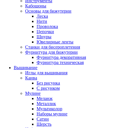
Инструменты
Кабошоны
Основы для бижутерии
Леска
Нити
Проволока
Цепочки
Шнуры
Ювелирные ленты
Станки для бисероплетения
Фурнитура для бижутерии
Фурнитура декоративная
Фурнитура техническая
Вышивание
Иглы для вышивания
Канва
Без рисунка
С рисунком
Мулине
Меланж
Металлик
Мультиколор
Наборы мулине
Сатин
Шерсть