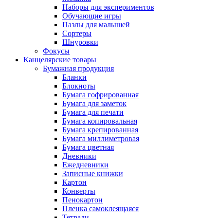
Наборы для экспериментов
Обучающие игры
Пазлы для малышей
Сортеры
Шнуровки
Фокусы
Канцелярские товары
Бумажная продукция
Бланки
Блокноты
Бумага гофрированная
Бумага для заметок
Бумага для печати
Бумага копировальная
Бумага крепированная
Бумага миллиметровая
Бумага цветная
Дневники
Ежедневники
Записные книжки
Картон
Конверты
Пенокартон
Пленка самоклеящаяся
Тетради