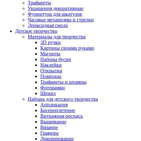
Трафареты
Украшения декоративные
Фурнитура для шкатулок
Часовые механизмы и стрелки
Эпоксидная смола
Детское творчество
Материалы для творчества
3D ручки
Картины своими руками
Магниты
Наборы бусин
Наклейки
Открытки
Помпоны
Трафареты и штампы
Фоторамки
Шенил
Наборы для детского творчества
Аппликация
Бисероплетение
Витражная роспись
Вышивание
Вязание
Гравюра
Декорирование