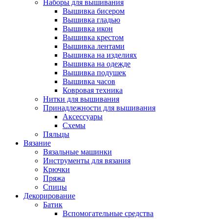
Наборы для вышивания
Вышивка бисером
Вышивка гладью
Вышивка икон
Вышивка крестом
Вышивка лентами
Вышивка на изделиях
Вышивка на одежде
Вышивка подушек
Вышивка часов
Ковровая техника
Нитки для вышивания
Принадлежности для вышивания
Аксессуары
Схемы
Пяльцы
Вязание
Вязальные машинки
Инструменты для вязания
Крючки
Пряжа
Спицы
Декорирование
Батик
Вспомогательные средства