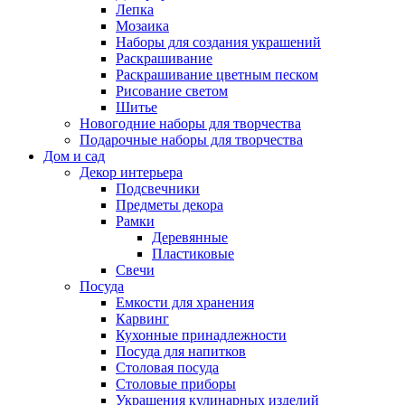
Лепка
Мозаика
Наборы для создания украшений
Раскрашивание
Раскрашивание цветным песком
Рисование светом
Шитье
Новогодние наборы для творчества
Подарочные наборы для творчества
Дом и сад
Декор интерьера
Подсвечники
Предметы декора
Рамки
Деревянные
Пластиковые
Свечи
Посуда
Емкости для хранения
Карвинг
Кухонные принадлежности
Посуда для напитков
Столовая посуда
Столовые приборы
Украшения кулинарных изделий