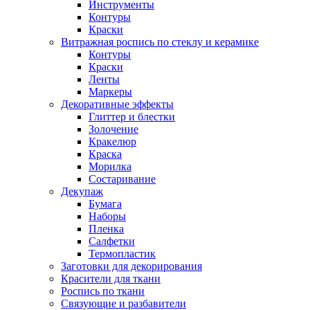
Инструменты
Контуры
Краски
Витражная роспись по стеклу и керамике
Контуры
Краски
Ленты
Маркеры
Декоративные эффекты
Глиттер и блестки
Золочение
Кракелюр
Краска
Морилка
Состаривание
Декупаж
Бумага
Наборы
Пленка
Салфетки
Термопластик
Заготовки для декорирования
Красители для ткани
Роспись по ткани
Связующие и разбавители