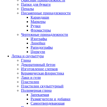
Офисные принадлежности
Папки для бумаги
Пеналы
Письменные принадлежности
Карандаши
Маркеры
Ручки
Фломастеры
Чертежные принадлежности
Изографы
Линейки
Рапидографы
Циркули
Лепка и скульптура
Глина
Декоративный бетон
Изготовление слепков
Керамическая флористика
Лаки и гели
Пластилин
Пластилин скульптурный
Полимерная глина
Запекаемая
Размягчители и добавки
Самоотвердевающая