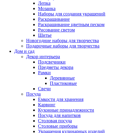
Лепка
Мозаика
Наборы для создания украшений
Раскрашивание
Раскрашивание цветным песком
Рисование светом
Шитье
Новогодние наборы для творчества
Подарочные наборы для творчества
Дом и сад
Декор интерьера
Подсвечники
Предметы декора
Рамки
Деревянные
Пластиковые
Свечи
Посуда
Емкости для хранения
Карвинг
Кухонные принадлежности
Посуда для напитков
Столовая посуда
Столовые приборы
Украшения кулинарных изделий