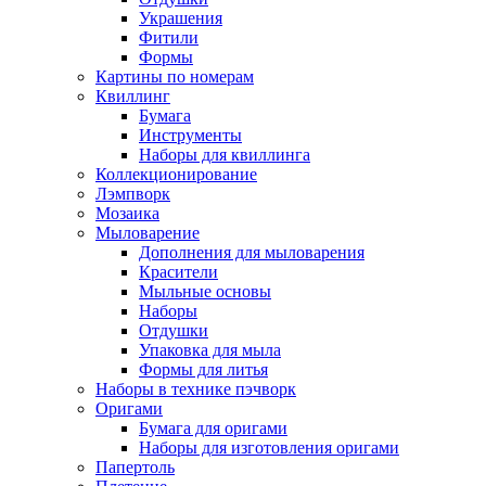
Украшения
Фитили
Формы
Картины по номерам
Квиллинг
Бумага
Инструменты
Наборы для квиллинга
Коллекционирование
Лэмпворк
Мозаика
Мыловарение
Дополнения для мыловарения
Красители
Мыльные основы
Наборы
Отдушки
Упаковка для мыла
Формы для литья
Наборы в технике пэчворк
Оригами
Бумага для оригами
Наборы для изготовления оригами
Папертоль