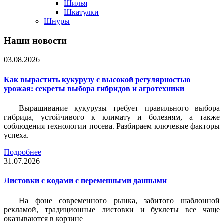
Шилья
Шкатулки
Шнуры
Наши новости
03.08.2026
Как вырастить кукурузу с высокой регулярностью
урожая: секреты выбора гибридов и агротехники
Выращивание кукурузы требует правильного выбора
гибрида, устойчивого к климату и болезням, а также
соблюдения технологии посева. Разбираем ключевые факторы
успеха.
Подробнее
31.07.2026
Листовки c кодами с переменными данными
На фоне современного рынка, забитого шаблонной
рекламой, традиционные листовки и буклеты все чаще
оказываются в корзине