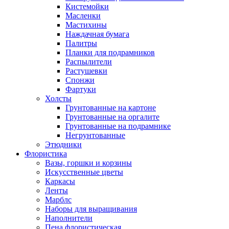
Кистемойки
Масленки
Мастихины
Наждачная бумага
Палитры
Планки для подрамников
Распылители
Растушевки
Спонжи
Фартуки
Холсты
Грунтованные на картоне
Грунтованные на оргалите
Грунтованные на подрамнике
Негрунтованные
Этюдники
Флористика
Вазы, горшки и корзины
Искусственные цветы
Каркасы
Ленты
Марблс
Наборы для выращивания
Наполнители
Пена флористическая