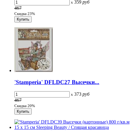
359
руб
x
467
Скидка 23%
'Stamperia' DFLDC27 Высечки...
373
руб
x
467
Скидка 20%