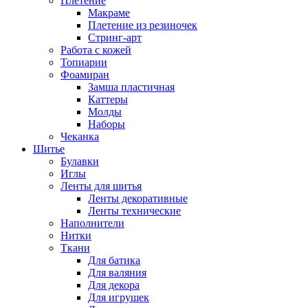
Плетение
Макраме
Плетение из резиночек
Стринг-арт
Работа с кожей
Топиарии
Фоамиран
Замша пластичная
Каттеры
Молды
Наборы
Чеканка
Шитье
Булавки
Иглы
Ленты для шитья
Ленты декоративные
Ленты технические
Наполнители
Нитки
Ткани
Для батика
Для валяния
Для декора
Для игрушек