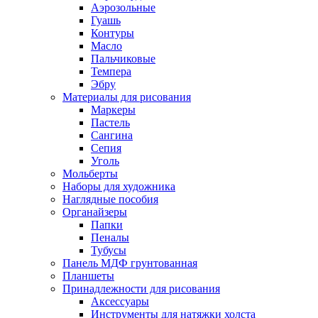
Аэрозольные
Гуашь
Контуры
Масло
Пальчиковые
Темпера
Эбру
Материалы для рисования
Маркеры
Пастель
Сангина
Сепия
Уголь
Мольберты
Наборы для художника
Наглядные пособия
Органайзеры
Папки
Пеналы
Тубусы
Панель МДФ грунтованная
Планшеты
Принадлежности для рисования
Аксессуары
Инструменты для натяжки холста