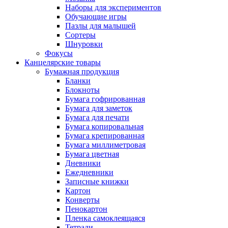
Наборы для экспериментов
Обучающие игры
Пазлы для малышей
Сортеры
Шнуровки
Фокусы
Канцелярские товары
Бумажная продукция
Бланки
Блокноты
Бумага гофрированная
Бумага для заметок
Бумага для печати
Бумага копировальная
Бумага крепированная
Бумага миллиметровая
Бумага цветная
Дневники
Ежедневники
Записные книжки
Картон
Конверты
Пенокартон
Пленка самоклеящаяся
Тетради