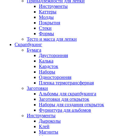
Принадлежности для лепки
Инструменты
Каттеры
Молды
Покрытия
Стеки
Формы
Тесто и масса для лепки
Скрапбукинг
Бумага
Двусторонняя
Калька
Кардсток
Наборы
Односторонняя
Пленка термотрансферная
Заготовки
Альбомы для скрапбукинга
Заготовки для открыток
Наборы для создания открыток
Фурнитура для альбомов
Инструменты
Дыроколы
Клей
Магниты