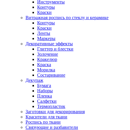
Инструменты
Контуры
Краски
Витражная роспись по стеклу и керамике
Контуры
Краски
Ленты
Маркеры
Декоративные эффекты
Глиттер и блестки
Золочение
Кракелюр
Краска
Морилка
Состаривание
Декупаж
Бумага
Наборы
Пленка
Салфетки
Термопластик
Заготовки для декорирования
Красители для ткани
Роспись по ткани
Связующие и разбавители