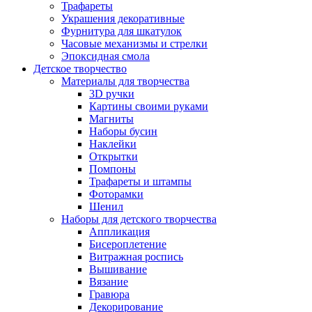
Трафареты
Украшения декоративные
Фурнитура для шкатулок
Часовые механизмы и стрелки
Эпоксидная смола
Детское творчество
Материалы для творчества
3D ручки
Картины своими руками
Магниты
Наборы бусин
Наклейки
Открытки
Помпоны
Трафареты и штампы
Фоторамки
Шенил
Наборы для детского творчества
Аппликация
Бисероплетение
Витражная роспись
Вышивание
Вязание
Гравюра
Декорирование