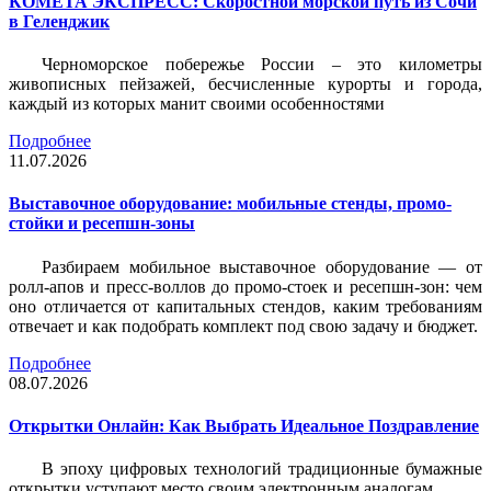
КОМЕТА ЭКСПРЕСС: Скоростной морской путь из Сочи
в Геленджик
Черноморское побережье России – это километры
живописных пейзажей, бесчисленные курорты и города,
каждый из которых манит своими особенностями
Подробнее
11.07.2026
Выставочное оборудование: мобильные стенды, промо-
стойки и ресепшн-зоны
Разбираем мобильное выставочное оборудование — от
ролл-апов и пресс-воллов до промо-стоек и ресепшн-зон: чем
оно отличается от капитальных стендов, каким требованиям
отвечает и как подобрать комплект под свою задачу и бюджет.
Подробнее
08.07.2026
Открытки Онлайн: Как Выбрать Идеальное Поздравление
В эпоху цифровых технологий традиционные бумажные
открытки уступают место своим электронным аналогам