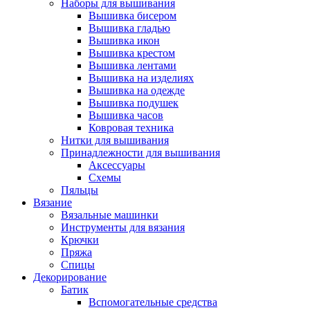
Наборы для вышивания
Вышивка бисером
Вышивка гладью
Вышивка икон
Вышивка крестом
Вышивка лентами
Вышивка на изделиях
Вышивка на одежде
Вышивка подушек
Вышивка часов
Ковровая техника
Нитки для вышивания
Принадлежности для вышивания
Аксессуары
Схемы
Пяльцы
Вязание
Вязальные машинки
Инструменты для вязания
Крючки
Пряжа
Спицы
Декорирование
Батик
Вспомогательные средства