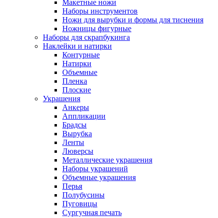
Макетные ножи
Наборы инструментов
Ножи для вырубки и формы для тиснения
Ножницы фигурные
Наборы для скрапбукинга
Наклейки и натирки
Контурные
Натирки
Объемные
Пленка
Плоские
Украшения
Анкеры
Аппликации
Брадсы
Вырубка
Ленты
Люверсы
Металлические украшения
Наборы украшений
Объемные украшения
Перья
Полубусины
Пуговицы
Сургучная печать