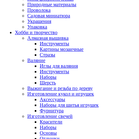
Природные материалы
Проволока
Садовая миниатюра
Украшения
Упаковка
Хобби и творчество
Алмазная вышивка
Инструменты
Картины мозаичные
Стразы
Валяние
Иглы для валяния
Инструменты
Наборы
Шерсть
Выжигание и резьба по дереву
Изготовление кукол и игрушек
Аксессуары
Наборы для шитья игрушек
Фурнитура
Изготовление свечей
Красители
Наборы
Основы
Отдушки