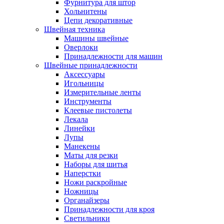
Фурнитура для штор
Хольнитены
Цепи декоративные
Швейная техника
Машины швейные
Оверлоки
Принадлежности для машин
Швейные принадлежности
Аксессуары
Игольницы
Измерительные ленты
Инструменты
Клеевые пистолеты
Лекала
Линейки
Лупы
Манекены
Маты для резки
Наборы для шитья
Наперстки
Ножи раскройные
Ножницы
Органайзеры
Принадлежности для кроя
Светильники