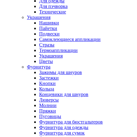
Для одежды
Для пэчворка
Технические
Украшения
Нашивки
Пайетки
Подвески
Самоклеющиеся аппликации
Стразы
Термоаппликации
Украшения
Цветы
Фурнитура
Зажимы для шнуров
Застежки
Кнопки
Кольца
Концевики для шнуров
Люверсы
Молнии
Пряжки
Пуговицы
Фурнитура для бюстгальтеров
Фурнитура для одежды
Фурнитура для сумок