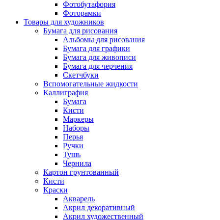
Фотобутафория
Фоторамки
Товары для художников
Бумага для рисования
Альбомы для рисования
Бумага для графики
Бумага для живописи
Бумага для черчения
Скетчбуки
Вспомогательные жидкости
Каллиграфия
Бумага
Кисти
Маркеры
Наборы
Перья
Ручки
Тушь
Чернила
Картон грунтованный
Кисти
Краски
Акварель
Акрил декоративный
Акрил художественный