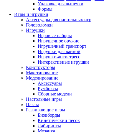
Упаковка для выпечки
Формы
Игры и игрушки
Аксессуары для настольных игр
Головоломки
Игрушки
Игровые наборы
Игрушечное оружие
Игрушечный транспорт
Игрушки для ванной
Игрушки-антистресс
Интерактивные игрушки
Конструкторы
Макетирование
Моделирование
Аксессуары
Румбоксы
Сборные модели
Настольные игры
Пазлы
Развивающие игры
Бизиборды
Кинетический песок
Лабиринты
Мозаика