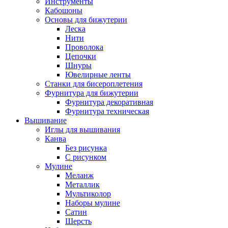
Инструменты
Кабошоны
Основы для бижутерии
Леска
Нити
Проволока
Цепочки
Шнуры
Ювелирные ленты
Станки для бисероплетения
Фурнитура для бижутерии
Фурнитура декоративная
Фурнитура техническая
Вышивание
Иглы для вышивания
Канва
Без рисунка
С рисунком
Мулине
Меланж
Металлик
Мультиколор
Наборы мулине
Сатин
Шерсть