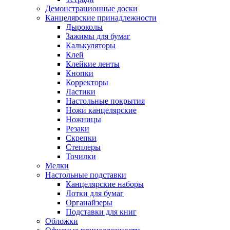
Демонстрационные доски
Канцелярские принадлежности
Дыроколы
Зажимы для бумаг
Калькуляторы
Клей
Клейкие ленты
Кнопки
Корректоры
Ластики
Настольные покрытия
Ножи канцелярские
Ножницы
Резаки
Скрепки
Степлеры
Точилки
Мелки
Настольные подставки
Канцелярские наборы
Лотки для бумаг
Органайзеры
Подставки для книг
Обложки