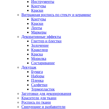
Инструменты
Контуры
Краски
Витражная роспись по стеклу и керамике
Контуры
Краски
Ленты
Маркеры
Декоративные эффекты
Глиттер и блестки
Золочение
Кракелюр
Краска
Морилка
Состаривание
Декупаж
Бумага
Наборы
Пленка
Салфетки
Термопластик
Заготовки для декорирования
Красители для ткани
Роспись по ткани
Связующие и разбавители