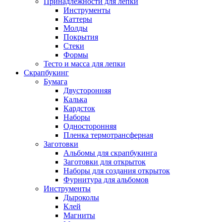
Принадлежности для лепки
Инструменты
Каттеры
Молды
Покрытия
Стеки
Формы
Тесто и масса для лепки
Скрапбукинг
Бумага
Двусторонняя
Калька
Кардсток
Наборы
Односторонняя
Пленка термотрансферная
Заготовки
Альбомы для скрапбукинга
Заготовки для открыток
Наборы для создания открыток
Фурнитура для альбомов
Инструменты
Дыроколы
Клей
Магниты