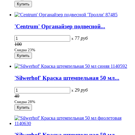
'Centrum' Органайзер подвесной...
77
руб
x
100
Скидка 23%
'Silwerhof' Краска штемпельная 50 мл...
29
руб
x
40
Скидка 28%
'Silwerhof' Краска штемпельная 50 мл...