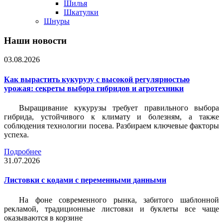
Шилья
Шкатулки
Шнуры
Наши новости
03.08.2026
Как вырастить кукурузу с высокой регулярностью
урожая: секреты выбора гибридов и агротехники
Выращивание кукурузы требует правильного выбора
гибрида, устойчивого к климату и болезням, а также
соблюдения технологии посева. Разбираем ключевые факторы
успеха.
Подробнее
31.07.2026
Листовки c кодами с переменными данными
На фоне современного рынка, забитого шаблонной
рекламой, традиционные листовки и буклеты все чаще
оказываются в корзине