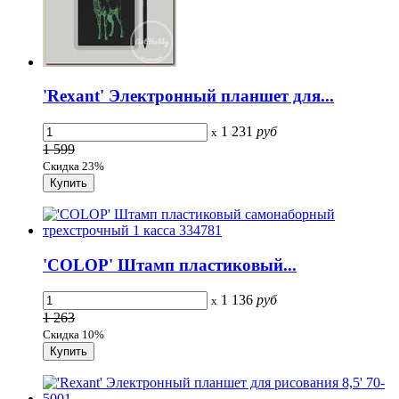
'Rexant' Электронный планшет для...
1 231
руб
x
1 599
Скидка 23%
'COLOP' Штамп пластиковый...
1 136
руб
x
1 263
Скидка 10%