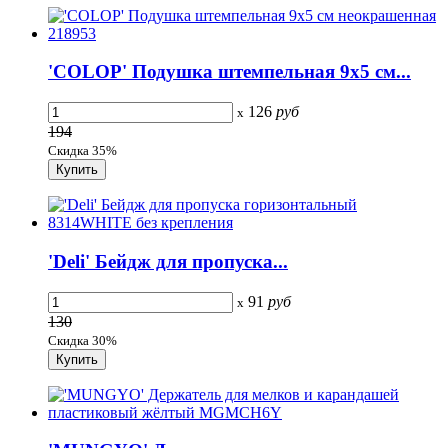
'COLOP' Подушка штемпельная 9х5 см...
126
руб
x
194
Скидка 35%
'Deli' Бейдж для пропуска...
91
руб
x
130
Скидка 30%