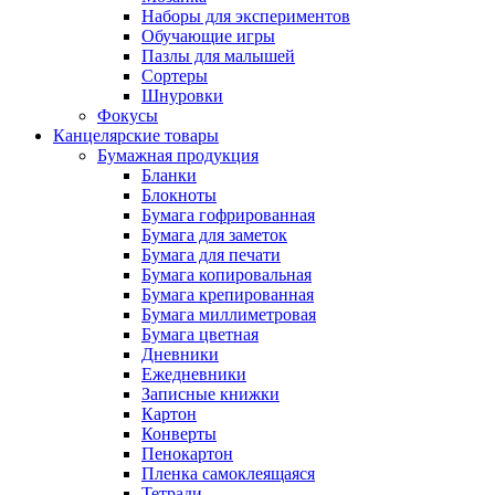
Наборы для экспериментов
Обучающие игры
Пазлы для малышей
Сортеры
Шнуровки
Фокусы
Канцелярские товары
Бумажная продукция
Бланки
Блокноты
Бумага гофрированная
Бумага для заметок
Бумага для печати
Бумага копировальная
Бумага крепированная
Бумага миллиметровая
Бумага цветная
Дневники
Ежедневники
Записные книжки
Картон
Конверты
Пенокартон
Пленка самоклеящаяся
Тетради