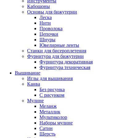
Инструменты
Кабошоны
Основы для бижутерии
Леска
Нити
Проволока
Цепочки
Шнуры
Ювелирные ленты
Станки для бисероплетения
Фурнитура для бижутерии
Фурнитура декоративная
Фурнитура техническая
Вышивание
Иглы для вышивания
Канва
Без рисунка
С рисунком
Мулине
Меланж
Металлик
Мультиколор
Наборы мулине
Сатин
Шерсть