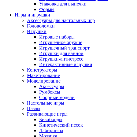
Упаковка для выпечки
Формы
Игры и игрушки
Аксессуары для настольных игр
Головоломки
Игрушки
Игровые наборы
Игрушечное оружие
Игрушечный транспорт
Игрушки для ванной
Игрушки-антистресс
Интерактивные игрушки
Конструкторы
Макетирование
Моделирование
Аксессуары
Румбоксы
Сборные модели
Настольные игры
Пазлы
Развивающие игры
Бизиборды
Кинетический песок
Лабиринты
Мозаика