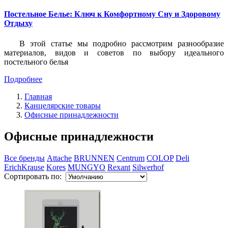
Постельное Белье: Ключ к Комфортному Сну и Здоровому
Отдыху
В этой статье мы подробно рассмотрим разнообразие
материалов, видов и советов по выбору идеального
постельного белья
Подробнее
Главная
Канцелярские товары
Офисные принадлежности
Офисные принадлежности
Все бренды
Attache
BRUNNEN
Centrum
COLOP
Deli
ErichKrause
Kores
MUNGYO
Rexant
Silwerhof
Сортировать по: