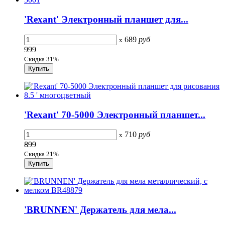
'Rexant' Электронный планшет для...
689
руб
x
999
Скидка 31%
'Rexant' 70-5000 Электронный планшет...
710
руб
x
899
Скидка 21%
'BRUNNEN' Держатель для мела...