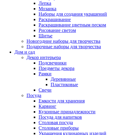
Лепка
Мозаика
Наборы для создания украшений
Раскрашивание
Раскрашивание цветным песком
Рисование светом
Шитье
Новогодние наборы для творчества
Подарочные наборы для творчества
Дом и сад
Декор интерьера
Подсвечники
Предметы декора
Рамки
Деревянные
Пластиковые
Свечи
Посуда
Емкости для хранения
Карвинг
Кухонные принадлежности
Посуда для напитков
Столовая посуда
Столовые приборы
Украшения кулинарных изделий