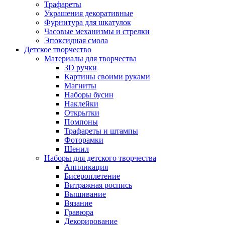
Трафареты
Украшения декоративные
Фурнитура для шкатулок
Часовые механизмы и стрелки
Эпоксидная смола
Детское творчество
Материалы для творчества
3D ручки
Картины своими руками
Магниты
Наборы бусин
Наклейки
Открытки
Помпоны
Трафареты и штампы
Фоторамки
Шенил
Наборы для детского творчества
Аппликация
Бисероплетение
Витражная роспись
Вышивание
Вязание
Гравюра
Декорирование