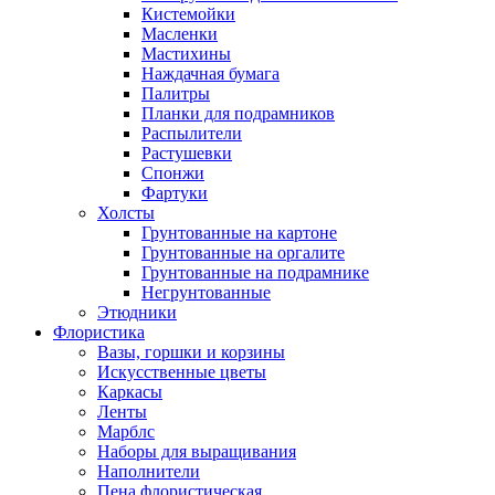
Кистемойки
Масленки
Мастихины
Наждачная бумага
Палитры
Планки для подрамников
Распылители
Растушевки
Спонжи
Фартуки
Холсты
Грунтованные на картоне
Грунтованные на оргалите
Грунтованные на подрамнике
Негрунтованные
Этюдники
Флористика
Вазы, горшки и корзины
Искусственные цветы
Каркасы
Ленты
Марблс
Наборы для выращивания
Наполнители
Пена флористическая