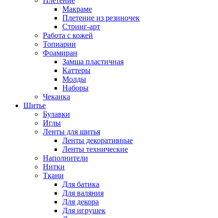
Плетение
Макраме
Плетение из резиночек
Стринг-арт
Работа с кожей
Топиарии
Фоамиран
Замша пластичная
Каттеры
Молды
Наборы
Чеканка
Шитье
Булавки
Иглы
Ленты для шитья
Ленты декоративные
Ленты технические
Наполнители
Нитки
Ткани
Для батика
Для валяния
Для декора
Для игрушек