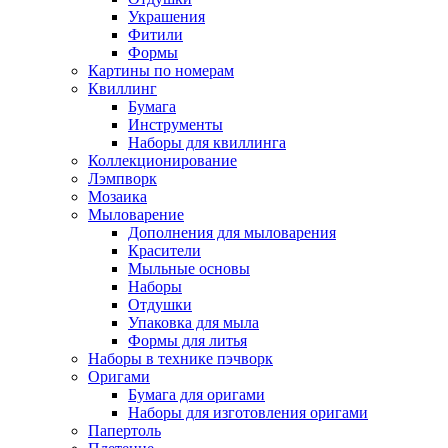
Украшения
Фитили
Формы
Картины по номерам
Квиллинг
Бумага
Инструменты
Наборы для квиллинга
Коллекционирование
Лэмпворк
Мозаика
Мыловарение
Дополнения для мыловарения
Красители
Мыльные основы
Наборы
Отдушки
Упаковка для мыла
Формы для литья
Наборы в технике пэчворк
Оригами
Бумага для оригами
Наборы для изготовления оригами
Папертоль