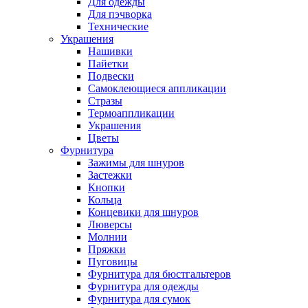
Для одежды
Для пэчворка
Технические
Украшения
Нашивки
Пайетки
Подвески
Самоклеющиеся аппликации
Стразы
Термоаппликации
Украшения
Цветы
Фурнитура
Зажимы для шнуров
Застежки
Кнопки
Кольца
Концевики для шнуров
Люверсы
Молнии
Пряжки
Пуговицы
Фурнитура для бюстгальтеров
Фурнитура для одежды
Фурнитура для сумок