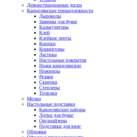
Демонстрационные доски
Канцелярские принадлежности
Дыроколы
Зажимы для бумаг
Калькуляторы
Клей
Клейкие ленты
Кнопки
Корректоры
Ластики
Настольные покрытия
Ножи канцелярские
Ножницы
Резаки
Скрепки
Степлеры
Точилки
Мелки
Настольные подставки
Канцелярские наборы
Лотки для бумаг
Органайзеры
Подставки для книг
Обложки