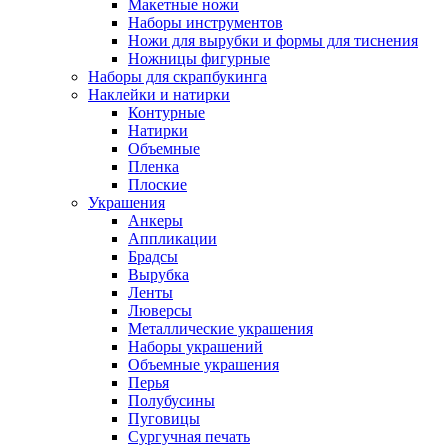
Макетные ножи
Наборы инструментов
Ножи для вырубки и формы для тиснения
Ножницы фигурные
Наборы для скрапбукинга
Наклейки и натирки
Контурные
Натирки
Объемные
Пленка
Плоские
Украшения
Анкеры
Аппликации
Брадсы
Вырубка
Ленты
Люверсы
Металлические украшения
Наборы украшений
Объемные украшения
Перья
Полубусины
Пуговицы
Сургучная печать