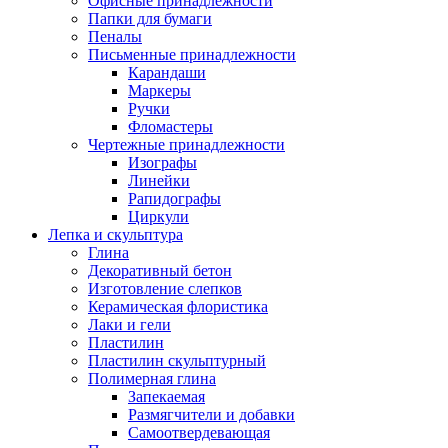
Офисные принадлежности
Папки для бумаги
Пеналы
Письменные принадлежности
Карандаши
Маркеры
Ручки
Фломастеры
Чертежные принадлежности
Изографы
Линейки
Рапидографы
Циркули
Лепка и скульптура
Глина
Декоративный бетон
Изготовление слепков
Керамическая флористика
Лаки и гели
Пластилин
Пластилин скульптурный
Полимерная глина
Запекаемая
Размягчители и добавки
Самоотвердевающая