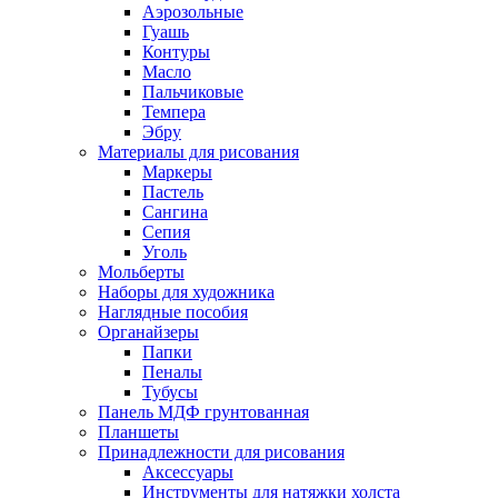
Аэрозольные
Гуашь
Контуры
Масло
Пальчиковые
Темпера
Эбру
Материалы для рисования
Маркеры
Пастель
Сангина
Сепия
Уголь
Мольберты
Наборы для художника
Наглядные пособия
Органайзеры
Папки
Пеналы
Тубусы
Панель МДФ грунтованная
Планшеты
Принадлежности для рисования
Аксессуары
Инструменты для натяжки холста