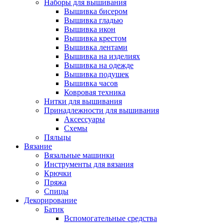
Наборы для вышивания
Вышивка бисером
Вышивка гладью
Вышивка икон
Вышивка крестом
Вышивка лентами
Вышивка на изделиях
Вышивка на одежде
Вышивка подушек
Вышивка часов
Ковровая техника
Нитки для вышивания
Принадлежности для вышивания
Аксессуары
Схемы
Пяльцы
Вязание
Вязальные машинки
Инструменты для вязания
Крючки
Пряжа
Спицы
Декорирование
Батик
Вспомогательные средства