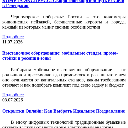
КОМЕТА ЭКСПРЕСС: Скоростной морской путь из Сочи
в Геленджик
Черноморское побережье России – это километры
живописных пейзажей, бесчисленные курорты и города,
каждый из которых манит своими особенностями
Подробнее
11.07.2026
Выставочное оборудование: мобильные стенды, промо-
стойки и ресепшн-зоны
Разбираем мобильное выставочное оборудование — от
ролл-апов и пресс-воллов до промо-стоек и ресепшн-зон: чем
оно отличается от капитальных стендов, каким требованиям
отвечает и как подобрать комплект под свою задачу и бюджет.
Подробнее
08.07.2026
Открытки Онлайн: Как Выбрать Идеальное Поздравление
В эпоху цифровых технологий традиционные бумажные
открытки уступают место своим электронным аналогам