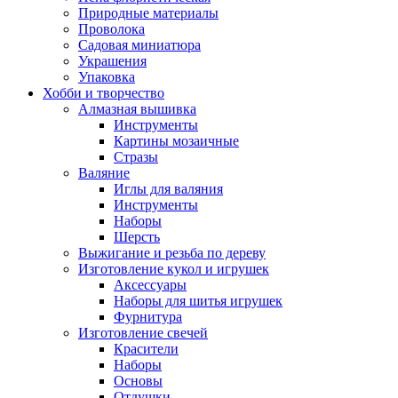
Природные материалы
Проволока
Садовая миниатюра
Украшения
Упаковка
Хобби и творчество
Алмазная вышивка
Инструменты
Картины мозаичные
Стразы
Валяние
Иглы для валяния
Инструменты
Наборы
Шерсть
Выжигание и резьба по дереву
Изготовление кукол и игрушек
Аксессуары
Наборы для шитья игрушек
Фурнитура
Изготовление свечей
Красители
Наборы
Основы
Отдушки