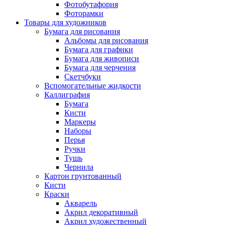
Фотобутафория
Фоторамки
Товары для художников
Бумага для рисования
Альбомы для рисования
Бумага для графики
Бумага для живописи
Бумага для черчения
Скетчбуки
Вспомогательные жидкости
Каллиграфия
Бумага
Кисти
Маркеры
Наборы
Перья
Ручки
Тушь
Чернила
Картон грунтованный
Кисти
Краски
Акварель
Акрил декоративный
Акрил художественный