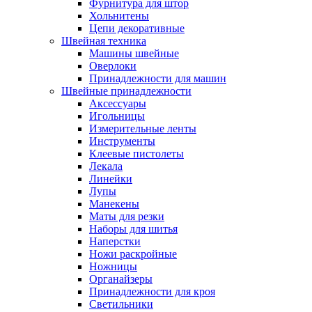
Фурнитура для штор
Хольнитены
Цепи декоративные
Швейная техника
Машины швейные
Оверлоки
Принадлежности для машин
Швейные принадлежности
Аксессуары
Игольницы
Измерительные ленты
Инструменты
Клеевые пистолеты
Лекала
Линейки
Лупы
Манекены
Маты для резки
Наборы для шитья
Наперстки
Ножи раскройные
Ножницы
Органайзеры
Принадлежности для кроя
Светильники