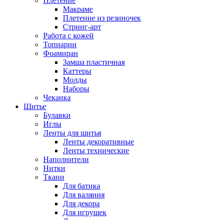
Плетение
Макраме
Плетение из резиночек
Стринг-арт
Работа с кожей
Топиарии
Фоамиран
Замша пластичная
Каттеры
Молды
Наборы
Чеканка
Шитье
Булавки
Иглы
Ленты для шитья
Ленты декоративные
Ленты технические
Наполнители
Нитки
Ткани
Для батика
Для валяния
Для декора
Для игрушек