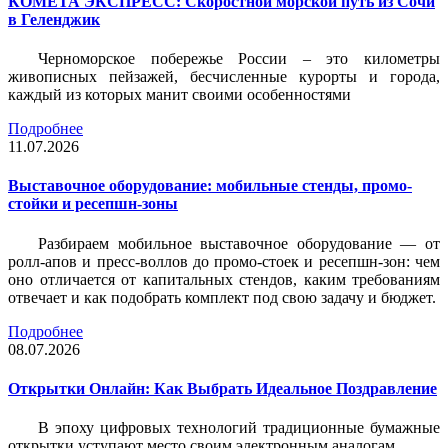
КОМЕТА ЭКСПРЕСС: Скоростной морской путь из Сочи
в Геленджик
Черноморское побережье России – это километры
живописных пейзажей, бесчисленные курорты и города,
каждый из которых манит своими особенностями
Подробнее
11.07.2026
Выставочное оборудование: мобильные стенды, промо-
стойки и ресепшн-зоны
Разбираем мобильное выставочное оборудование — от
ролл-апов и пресс-воллов до промо-стоек и ресепшн-зон: чем
оно отличается от капитальных стендов, каким требованиям
отвечает и как подобрать комплект под свою задачу и бюджет.
Подробнее
08.07.2026
Открытки Онлайн: Как Выбрать Идеальное Поздравление
В эпоху цифровых технологий традиционные бумажные
открытки уступают место своим электронным аналогам