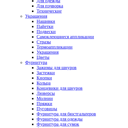
Для одежды
Для пэчворка
Технические
Украшения
Нашивки
Пайетки
Подвески
Самоклеющиеся аппликации
Стразы
Термоаппликации
Украшения
Цветы
Фурнитура
Зажимы для шнуров
Застежки
Кнопки
Кольца
Концевики для шнуров
Люверсы
Молнии
Пряжки
Пуговицы
Фурнитура для бюстгальтеров
Фурнитура для одежды
Фурнитура для сумок