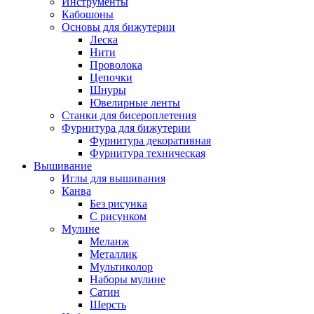
Инструменты
Кабошоны
Основы для бижутерии
Леска
Нити
Проволока
Цепочки
Шнуры
Ювелирные ленты
Станки для бисероплетения
Фурнитура для бижутерии
Фурнитура декоративная
Фурнитура техническая
Вышивание
Иглы для вышивания
Канва
Без рисунка
С рисунком
Мулине
Меланж
Металлик
Мультиколор
Наборы мулине
Сатин
Шерсть