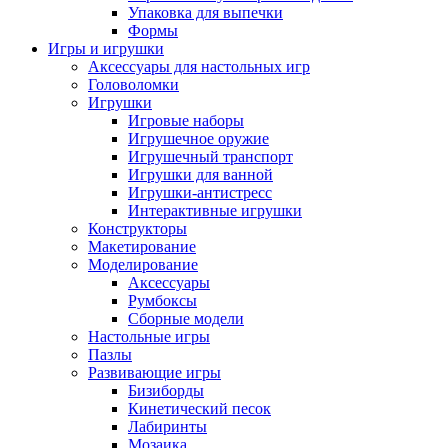
Упаковка для выпечки
Формы
Игры и игрушки
Аксессуары для настольных игр
Головоломки
Игрушки
Игровые наборы
Игрушечное оружие
Игрушечный транспорт
Игрушки для ванной
Игрушки-антистресс
Интерактивные игрушки
Конструкторы
Макетирование
Моделирование
Аксессуары
Румбоксы
Сборные модели
Настольные игры
Пазлы
Развивающие игры
Бизиборды
Кинетический песок
Лабиринты
Мозаика