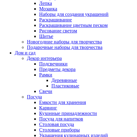
Лепка
Мозаика
Наборы для создания украшений
Раскрашивание
Раскрашивание цветным песком
Рисование светом
Шитье
Новогодние наборы для творчества
Подарочные наборы для творчества
Дом и сад
Декор интерьера
Подсвечники
Предметы декора
Рамки
Деревянные
Пластиковые
Свечи
Посуда
Емкости для хранения
Карвинг
Кухонные принадлежности
Посуда для напитков
Столовая посуда
Столовые приборы
Украшения кулинарных изделий