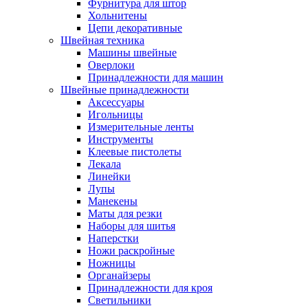
Фурнитура для штор
Хольнитены
Цепи декоративные
Швейная техника
Машины швейные
Оверлоки
Принадлежности для машин
Швейные принадлежности
Аксессуары
Игольницы
Измерительные ленты
Инструменты
Клеевые пистолеты
Лекала
Линейки
Лупы
Манекены
Маты для резки
Наборы для шитья
Наперстки
Ножи раскройные
Ножницы
Органайзеры
Принадлежности для кроя
Светильники