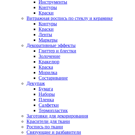
Инструменты
Контуры
Краски
Витражная роспись по стеклу и керамике
Контуры
Краски
Ленты
Маркеры
Декоративные эффекты
Глиттер и блестки
Золочение
Кракелюр
Краска
Морилка
Состаривание
Декупаж
Бумага
Наборы
Пленка
Салфетки
Термопластик
Заготовки для декорирования
Красители для ткани
Роспись по ткани
Связующие и разбавители