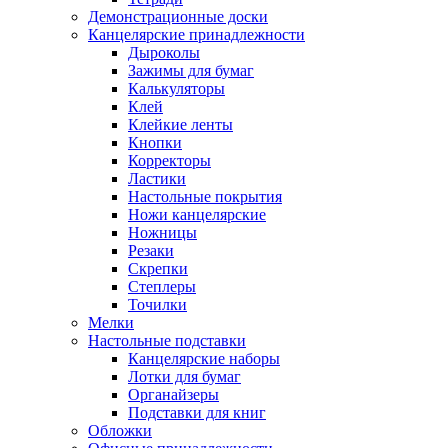
Демонстрационные доски
Канцелярские принадлежности
Дыроколы
Зажимы для бумаг
Калькуляторы
Клей
Клейкие ленты
Кнопки
Корректоры
Ластики
Настольные покрытия
Ножи канцелярские
Ножницы
Резаки
Скрепки
Степлеры
Точилки
Мелки
Настольные подставки
Канцелярские наборы
Лотки для бумаг
Органайзеры
Подставки для книг
Обложки