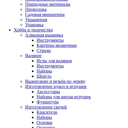
Природные материалы
Проволока
Садовая миниатюра
Украшения
Упаковка
Хобби и творчество
Алмазная вышивка
Инструменты
Картины мозаичные
Стразы
Валяние
Иглы для валяния
Инструменты
Наборы
Шерсть
Выжигание и резьба по дереву
Изготовление кукол и игрушек
Аксессуары
Наборы для шитья игрушек
Фурнитура
Изготовление свечей
Красители
Наборы
Основы
Отдушки