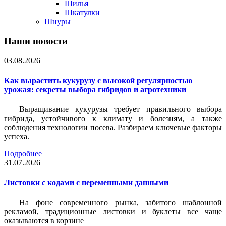
Шилья
Шкатулки
Шнуры
Наши новости
03.08.2026
Как вырастить кукурузу с высокой регулярностью
урожая: секреты выбора гибридов и агротехники
Выращивание кукурузы требует правильного выбора
гибрида, устойчивого к климату и болезням, а также
соблюдения технологии посева. Разбираем ключевые факторы
успеха.
Подробнее
31.07.2026
Листовки c кодами с переменными данными
На фоне современного рынка, забитого шаблонной
рекламой, традиционные листовки и буклеты все чаще
оказываются в корзине