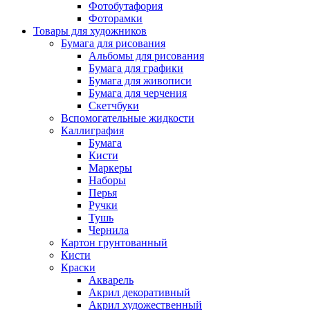
Фотобутафория
Фоторамки
Товары для художников
Бумага для рисования
Альбомы для рисования
Бумага для графики
Бумага для живописи
Бумага для черчения
Скетчбуки
Вспомогательные жидкости
Каллиграфия
Бумага
Кисти
Маркеры
Наборы
Перья
Ручки
Тушь
Чернила
Картон грунтованный
Кисти
Краски
Акварель
Акрил декоративный
Акрил художественный