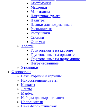
Кистемойки
Масленки
Мастихины
Наждачная бумага
Палитры
Планки для подрамников
Распылители
Растушевки
Спонжи
Фартуки
Холсты
Грунтованные на картоне
Грунтованные на оргалите
Грунтованные на подрамнике
Негрунтованные
Этюдники
Флористика
Вазы, горшки и корзины
Искусственные цветы
Каркасы
Ленты
Марблс
Наборы для выращивания
Наполнители
Пена флористическая