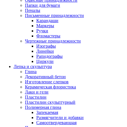
Офисные принадлежности
Папки для бумаги
Пеналы
Письменные принадлежности
Карандаши
Маркеры
Ручки
Фломастеры
Чертежные принадлежности
Изографы
Линейки
Рапидографы
Циркули
Лепка и скульптура
Глина
Декоративный бетон
Изготовление слепков
Керамическая флористика
Лаки и гели
Пластилин
Пластилин скульптурный
Полимерная глина
Запекаемая
Размягчители и добавки
Самоотвердевающая