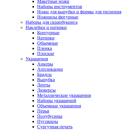
Макетные ножи
Наборы инструментов
Ножи для вырубки и формы для тиснения
Ножницы фигурные
Наборы для скрапбукинга
Наклейки и натирки
Контурные
Натирки
Объемные
Пленка
Плоские
Украшения
Анкеры
Аппликации
Брадсы
Вырубка
Ленты
Люверсы
Металлические украшения
Наборы украшений
Объемные украшения
Перья
Полубусины
Пуговицы
Сургучная печать