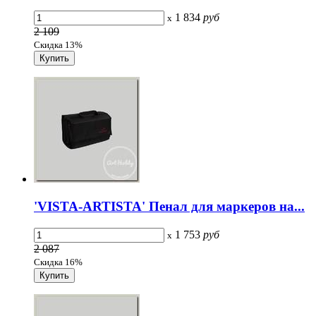
1 834
руб
x
2 109
Скидка 13%
'VISTA-ARTISTA' Пенал для маркеров на...
1 753
руб
x
2 087
Скидка 16%