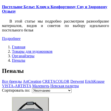
Постельное Белье: Ключ к Комфортному Сну и Здоровому
Отдыху
В этой статье мы подробно рассмотрим разнообразие
материалов, видов и советов по выбору идеального
постельного белья
Подробнее
Главная
Товары для художников
Органайзеры
Пеналы
Пеналы
Все бренды
ArtCreation
CRETACOLOR
Derwent
ErichKrause
VISTA-ARTISTA
Малевичъ
Невская палитра
Сортировать по: