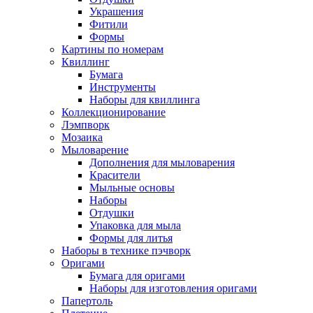
Украшения
Фитили
Формы
Картины по номерам
Квиллинг
Бумага
Инструменты
Наборы для квиллинга
Коллекционирование
Лэмпворк
Мозаика
Мыловарение
Дополнения для мыловарения
Красители
Мыльные основы
Наборы
Отдушки
Упаковка для мыла
Формы для литья
Наборы в технике пэчворк
Оригами
Бумага для оригами
Наборы для изготовления оригами
Папертоль