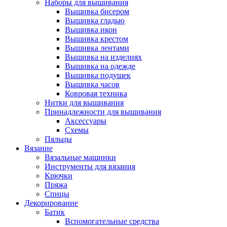
Наборы для вышивания
Вышивка бисером
Вышивка гладью
Вышивка икон
Вышивка крестом
Вышивка лентами
Вышивка на изделиях
Вышивка на одежде
Вышивка подушек
Вышивка часов
Ковровая техника
Нитки для вышивания
Принадлежности для вышивания
Аксессуары
Схемы
Пяльцы
Вязание
Вязальные машинки
Инструменты для вязания
Крючки
Пряжа
Спицы
Декорирование
Батик
Вспомогательные средства