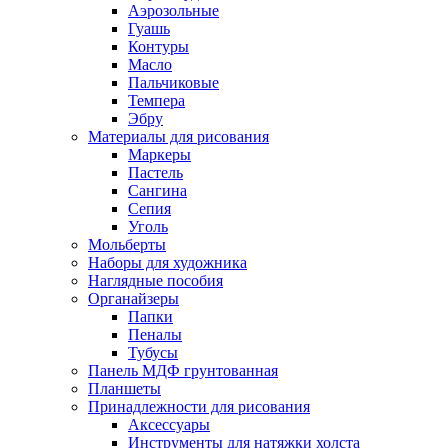
Аэрозольные
Гуашь
Контуры
Масло
Пальчиковые
Темпера
Эбру
Материалы для рисования
Маркеры
Пастель
Сангина
Сепия
Уголь
Мольберты
Наборы для художника
Наглядные пособия
Органайзеры
Папки
Пеналы
Тубусы
Панель МДФ грунтованная
Планшеты
Принадлежности для рисования
Аксессуары
Инструменты для натяжки холста