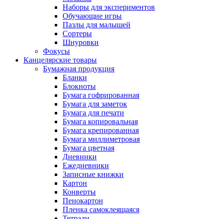
Наборы для экспериментов
Обучающие игры
Пазлы для малышей
Сортеры
Шнуровки
Фокусы
Канцелярские товары
Бумажная продукция
Бланки
Блокноты
Бумага гофрированная
Бумага для заметок
Бумага для печати
Бумага копировальная
Бумага крепированная
Бумага миллиметровая
Бумага цветная
Дневники
Ежедневники
Записные книжки
Картон
Конверты
Пенокартон
Пленка самоклеящаяся
Тетради