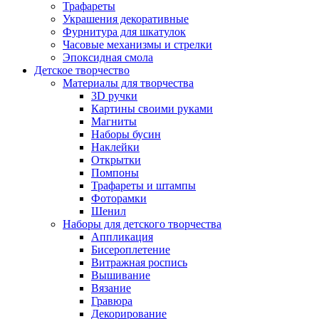
Трафареты
Украшения декоративные
Фурнитура для шкатулок
Часовые механизмы и стрелки
Эпоксидная смола
Детское творчество
Материалы для творчества
3D ручки
Картины своими руками
Магниты
Наборы бусин
Наклейки
Открытки
Помпоны
Трафареты и штампы
Фоторамки
Шенил
Наборы для детского творчества
Аппликация
Бисероплетение
Витражная роспись
Вышивание
Вязание
Гравюра
Декорирование