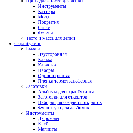
Принадлежности для лепки
Инструменты
Каттеры
Молды
Покрытия
Стеки
Формы
Тесто и масса для лепки
Скрапбукинг
Бумага
Двусторонняя
Калька
Кардсток
Наборы
Односторонняя
Пленка термотрансферная
Заготовки
Альбомы для скрапбукинга
Заготовки для открыток
Наборы для создания открыток
Фурнитура для альбомов
Инструменты
Дыроколы
Клей
Магниты