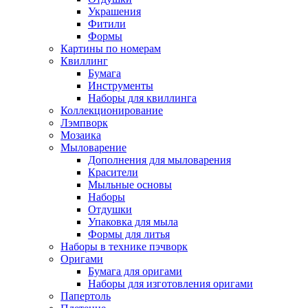
Украшения
Фитили
Формы
Картины по номерам
Квиллинг
Бумага
Инструменты
Наборы для квиллинга
Коллекционирование
Лэмпворк
Мозаика
Мыловарение
Дополнения для мыловарения
Красители
Мыльные основы
Наборы
Отдушки
Упаковка для мыла
Формы для литья
Наборы в технике пэчворк
Оригами
Бумага для оригами
Наборы для изготовления оригами
Папертоль