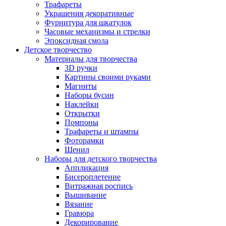
Трафареты
Украшения декоративные
Фурнитура для шкатулок
Часовые механизмы и стрелки
Эпоксидная смола
Детское творчество
Материалы для творчества
3D ручки
Картины своими руками
Магниты
Наборы бусин
Наклейки
Открытки
Помпоны
Трафареты и штампы
Фоторамки
Шенил
Наборы для детского творчества
Аппликация
Бисероплетение
Витражная роспись
Вышивание
Вязание
Гравюра
Декорирование