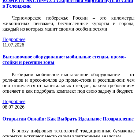
КОМЕТА ЭКСПРЕСС: Скоростной морской путь из Сочи
в Геленджик
Черноморское побережье России – это километры
живописных пейзажей, бесчисленные курорты и города,
каждый из которых манит своими особенностями
Подробнее
11.07.2026
Выставочное оборудование: мобильные стенды, промо-
стойки и ресепшн-зоны
Разбираем мобильное выставочное оборудование — от
ролл-апов и пресс-воллов до промо-стоек и ресепшн-зон: чем
оно отличается от капитальных стендов, каким требованиям
отвечает и как подобрать комплект под свою задачу и бюджет.
Подробнее
08.07.2026
Открытки Онлайн: Как Выбрать Идеальное Поздравление
В эпоху цифровых технологий традиционные бумажные
открытки уступают место своим электронным аналогам