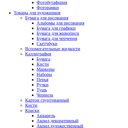
Фотобутафория
Фоторамки
Товары для художников
Бумага для рисования
Альбомы для рисования
Бумага для графики
Бумага для живописи
Бумага для черчения
Скетчбуки
Вспомогательные жидкости
Каллиграфия
Бумага
Кисти
Маркеры
Наборы
Перья
Ручки
Тушь
Чернила
Картон грунтованный
Кисти
Краски
Акварель
Акрил декоративный
Акрил художественный