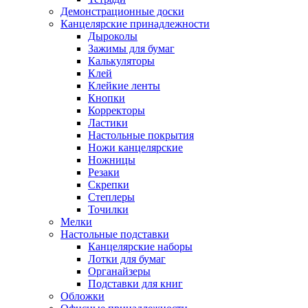
Демонстрационные доски
Канцелярские принадлежности
Дыроколы
Зажимы для бумаг
Калькуляторы
Клей
Клейкие ленты
Кнопки
Корректоры
Ластики
Настольные покрытия
Ножи канцелярские
Ножницы
Резаки
Скрепки
Степлеры
Точилки
Мелки
Настольные подставки
Канцелярские наборы
Лотки для бумаг
Органайзеры
Подставки для книг
Обложки