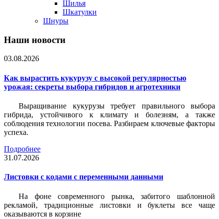
Шилья
Шкатулки
Шнуры
Наши новости
03.08.2026
Как вырастить кукурузу с высокой регулярностью
урожая: секреты выбора гибридов и агротехники
Выращивание кукурузы требует правильного выбора
гибрида, устойчивого к климату и болезням, а также
соблюдения технологии посева. Разбираем ключевые факторы
успеха.
Подробнее
31.07.2026
Листовки c кодами с переменными данными
На фоне современного рынка, забитого шаблонной
рекламой, традиционные листовки и буклеты все чаще
оказываются в корзине