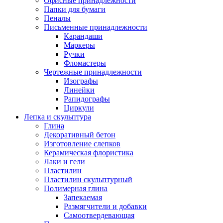
Офисные принадлежности
Папки для бумаги
Пеналы
Письменные принадлежности
Карандаши
Маркеры
Ручки
Фломастеры
Чертежные принадлежности
Изографы
Линейки
Рапидографы
Циркули
Лепка и скульптура
Глина
Декоративный бетон
Изготовление слепков
Керамическая флористика
Лаки и гели
Пластилин
Пластилин скульптурный
Полимерная глина
Запекаемая
Размягчители и добавки
Самоотвердевающая