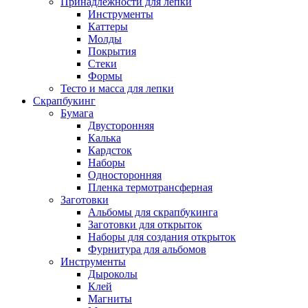
Принадлежности для лепки
Инструменты
Каттеры
Молды
Покрытия
Стеки
Формы
Тесто и масса для лепки
Скрапбукинг
Бумага
Двусторонняя
Калька
Кардсток
Наборы
Односторонняя
Пленка термотрансферная
Заготовки
Альбомы для скрапбукинга
Заготовки для открыток
Наборы для создания открыток
Фурнитура для альбомов
Инструменты
Дыроколы
Клей
Магниты