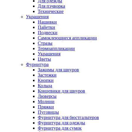
Для одежды
Для пэчворка
Технические
Украшения
Нашивки
Пайетки
Подвески
Самоклеющиеся аппликации
Стразы
Термоаппликации
Украшения
Цветы
Фурнитура
Зажимы для шнуров
Застежки
Кнопки
Кольца
Концевики для шнуров
Люверсы
Молнии
Пряжки
Пуговицы
Фурнитура для бюстгальтеров
Фурнитура для одежды
Фурнитура для сумок