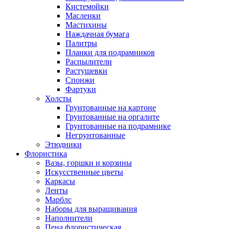
Кистемойки
Масленки
Мастихины
Наждачная бумага
Палитры
Планки для подрамников
Распылители
Растушевки
Спонжи
Фартуки
Холсты
Грунтованные на картоне
Грунтованные на оргалите
Грунтованные на подрамнике
Негрунтованные
Этюдники
Флористика
Вазы, горшки и корзины
Искусственные цветы
Каркасы
Ленты
Марблс
Наборы для выращивания
Наполнители
Пена флористическая