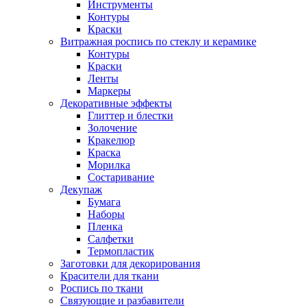
Инструменты
Контуры
Краски
Витражная роспись по стеклу и керамике
Контуры
Краски
Ленты
Маркеры
Декоративные эффекты
Глиттер и блестки
Золочение
Кракелюр
Краска
Морилка
Состаривание
Декупаж
Бумага
Наборы
Пленка
Салфетки
Термопластик
Заготовки для декорирования
Красители для ткани
Роспись по ткани
Связующие и разбавители