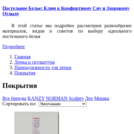
Постельное Белье: Ключ к Комфортному Сну и Здоровому
Отдыху
В этой статье мы подробно рассмотрим разнообразие
материалов, видов и советов по выбору идеального
постельного белья
Подробнее
Главная
Лепка и скульптура
Принадлежности для лепки
Покрытия
Покрытия
Все бренды
KANZY
NORMAN
Sculpey
Лео
Мишка
Сортировать по: