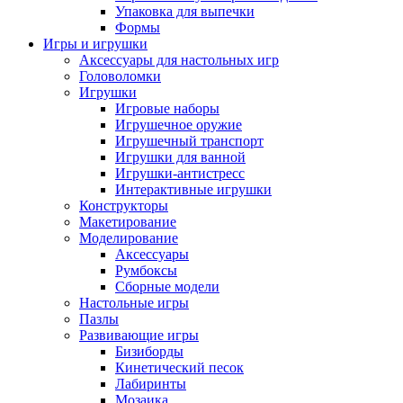
Упаковка для выпечки
Формы
Игры и игрушки
Аксессуары для настольных игр
Головоломки
Игрушки
Игровые наборы
Игрушечное оружие
Игрушечный транспорт
Игрушки для ванной
Игрушки-антистресс
Интерактивные игрушки
Конструкторы
Макетирование
Моделирование
Аксессуары
Румбоксы
Сборные модели
Настольные игры
Пазлы
Развивающие игры
Бизиборды
Кинетический песок
Лабиринты
Мозаика