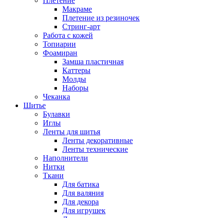
Плетение
Макраме
Плетение из резиночек
Стринг-арт
Работа с кожей
Топиарии
Фоамиран
Замша пластичная
Каттеры
Молды
Наборы
Чеканка
Шитье
Булавки
Иглы
Ленты для шитья
Ленты декоративные
Ленты технические
Наполнители
Нитки
Ткани
Для батика
Для валяния
Для декора
Для игрушек