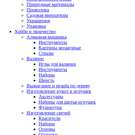
Природные материалы
Проволока
Садовая миниатюра
Украшения
Упаковка
Хобби и творчество
Алмазная вышивка
Инструменты
Картины мозаичные
Стразы
Валяние
Иглы для валяния
Инструменты
Наборы
Шерсть
Выжигание и резьба по дереву
Изготовление кукол и игрушек
Аксессуары
Наборы для шитья игрушек
Фурнитура
Изготовление свечей
Красители
Наборы
Основы
Отдушки