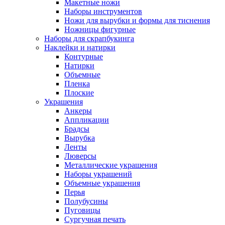
Макетные ножи
Наборы инструментов
Ножи для вырубки и формы для тиснения
Ножницы фигурные
Наборы для скрапбукинга
Наклейки и натирки
Контурные
Натирки
Объемные
Пленка
Плоские
Украшения
Анкеры
Аппликации
Брадсы
Вырубка
Ленты
Люверсы
Металлические украшения
Наборы украшений
Объемные украшения
Перья
Полубусины
Пуговицы
Сургучная печать