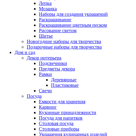
Лепка
Мозаика
Наборы для создания украшений
Раскрашивание
Раскрашивание цветным песком
Рисование светом
Шитье
Новогодние наборы для творчества
Подарочные наборы для творчества
Дом и сад
Декор интерьера
Подсвечники
Предметы декора
Рамки
Деревянные
Пластиковые
Свечи
Посуда
Емкости для хранения
Карвинг
Кухонные принадлежности
Посуда для напитков
Столовая посуда
Столовые приборы
Украшения кулинарных изделий