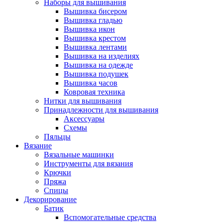
Наборы для вышивания
Вышивка бисером
Вышивка гладью
Вышивка икон
Вышивка крестом
Вышивка лентами
Вышивка на изделиях
Вышивка на одежде
Вышивка подушек
Вышивка часов
Ковровая техника
Нитки для вышивания
Принадлежности для вышивания
Аксессуары
Схемы
Пяльцы
Вязание
Вязальные машинки
Инструменты для вязания
Крючки
Пряжа
Спицы
Декорирование
Батик
Вспомогательные средства