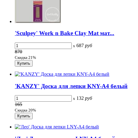
'Sculpey' Work n Bake Clay Mat мат...
687
руб
x
870
Скидка 21%
'KANZY' Доска для лепки KNY-A4 белый
132
руб
x
165
Скидка 20%