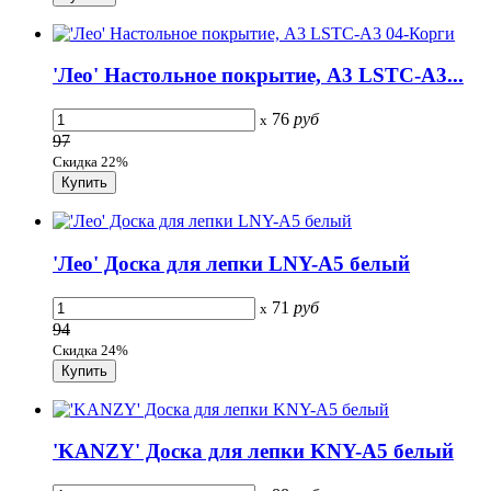
'Лео' Настольное покрытие, А3 LSTC-A3...
76
руб
x
97
Скидка 22%
'Лео' Доска для лепки LNY-A5 белый
71
руб
x
94
Скидка 24%
'KANZY' Доска для лепки KNY-A5 белый