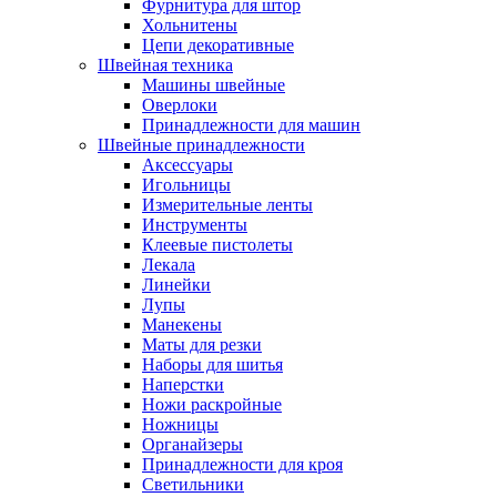
Фурнитура для штор
Хольнитены
Цепи декоративные
Швейная техника
Машины швейные
Оверлоки
Принадлежности для машин
Швейные принадлежности
Аксессуары
Игольницы
Измерительные ленты
Инструменты
Клеевые пистолеты
Лекала
Линейки
Лупы
Манекены
Маты для резки
Наборы для шитья
Наперстки
Ножи раскройные
Ножницы
Органайзеры
Принадлежности для кроя
Светильники