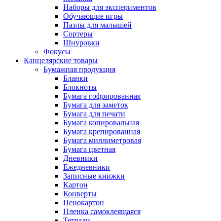
Наборы для экспериментов
Обучающие игры
Пазлы для малышей
Сортеры
Шнуровки
Фокусы
Канцелярские товары
Бумажная продукция
Бланки
Блокноты
Бумага гофрированная
Бумага для заметок
Бумага для печати
Бумага копировальная
Бумага крепированная
Бумага миллиметровая
Бумага цветная
Дневники
Ежедневники
Записные книжки
Картон
Конверты
Пенокартон
Пленка самоклеящаяся
Тетради