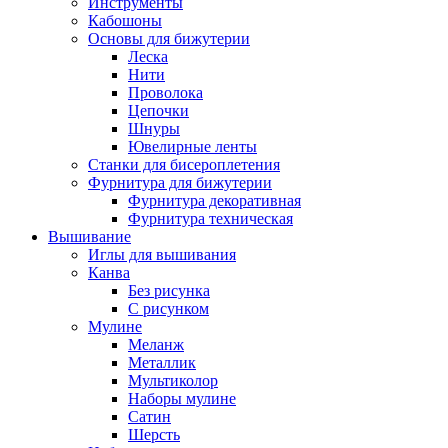
Инструменты
Кабошоны
Основы для бижутерии
Леска
Нити
Проволока
Цепочки
Шнуры
Ювелирные ленты
Станки для бисероплетения
Фурнитура для бижутерии
Фурнитура декоративная
Фурнитура техническая
Вышивание
Иглы для вышивания
Канва
Без рисунка
С рисунком
Мулине
Меланж
Металлик
Мультиколор
Наборы мулине
Сатин
Шерсть