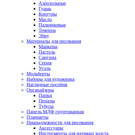
Аэрозольные
Гуашь
Контуры
Масло
Пальчиковые
Темпера
Эбру
Материалы для рисования
Маркеры
Пастель
Сангина
Сепия
Уголь
Мольберты
Наборы для художника
Наглядные пособия
Органайзеры
Папки
Пеналы
Тубусы
Панель МДФ грунтованная
Планшеты
Принадлежности для рисования
Аксессуары
Инструменты для натяжки холста