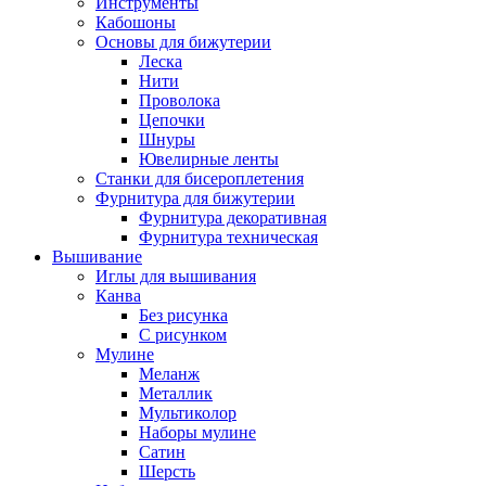
Инструменты
Кабошоны
Основы для бижутерии
Леска
Нити
Проволока
Цепочки
Шнуры
Ювелирные ленты
Станки для бисероплетения
Фурнитура для бижутерии
Фурнитура декоративная
Фурнитура техническая
Вышивание
Иглы для вышивания
Канва
Без рисунка
С рисунком
Мулине
Меланж
Металлик
Мультиколор
Наборы мулине
Сатин
Шерсть