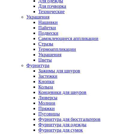
Для одежды
Для пэчворка
Технические
Украшения
Нашивки
Пайетки
Подвески
Самоклеющиеся аппликации
Стразы
Термоаппликации
Украшения
Цветы
Фурнитура
Зажимы для шнуров
Застежки
Кнопки
Кольца
Концевики для шнуров
Люверсы
Молнии
Пряжки
Пуговицы
Фурнитура для бюстгальтеров
Фурнитура для одежды
Фурнитура для сумок