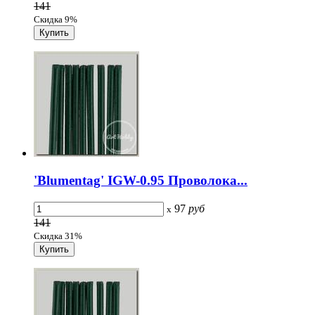
141
Скидка 9%
'Blumentag' IGW-0.95 Проволока...
97
руб
x
141
Скидка 31%