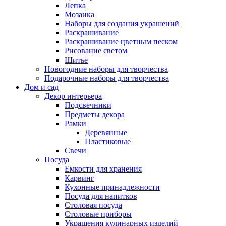
Лепка
Мозаика
Наборы для создания украшений
Раскрашивание
Раскрашивание цветным песком
Рисование светом
Шитье
Новогодние наборы для творчества
Подарочные наборы для творчества
Дом и сад
Декор интерьера
Подсвечники
Предметы декора
Рамки
Деревянные
Пластиковые
Свечи
Посуда
Емкости для хранения
Карвинг
Кухонные принадлежности
Посуда для напитков
Столовая посуда
Столовые приборы
Украшения кулинарных изделий