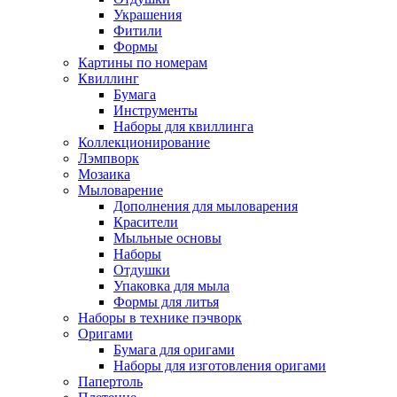
Украшения
Фитили
Формы
Картины по номерам
Квиллинг
Бумага
Инструменты
Наборы для квиллинга
Коллекционирование
Лэмпворк
Мозаика
Мыловарение
Дополнения для мыловарения
Красители
Мыльные основы
Наборы
Отдушки
Упаковка для мыла
Формы для литья
Наборы в технике пэчворк
Оригами
Бумага для оригами
Наборы для изготовления оригами
Папертоль