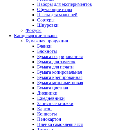
Наборы для экспериментов
Обучающие игры
Пазлы для малышей
Сортеры
Шнуровки
Фокусы
Канцелярские товары
Бумажная продукция
Бланки
Блокноты
Бумага гофрированная
Бумага для заметок
Бумага для печати
Бумага копировальная
Бумага крепированная
Бумага миллиметровая
Бумага цветная
Дневники
Ежедневники
Записные книжки
Картон
Конверты
Пенокартон
Пленка самоклеящаяся
Тетради