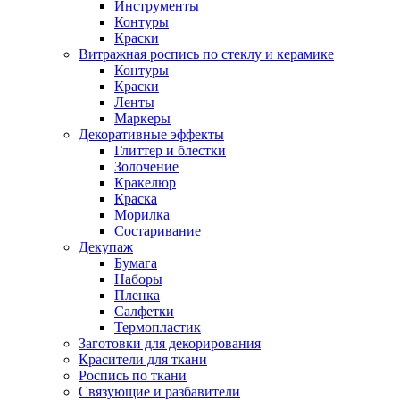
Инструменты
Контуры
Краски
Витражная роспись по стеклу и керамике
Контуры
Краски
Ленты
Маркеры
Декоративные эффекты
Глиттер и блестки
Золочение
Кракелюр
Краска
Морилка
Состаривание
Декупаж
Бумага
Наборы
Пленка
Салфетки
Термопластик
Заготовки для декорирования
Красители для ткани
Роспись по ткани
Связующие и разбавители