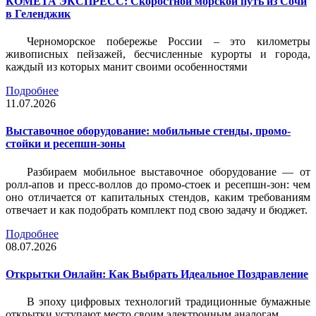
КОМЕТА ЭКСПРЕСС: Скоростной морской путь из Сочи
в Геленджик
Черноморское побережье России – это километры
живописных пейзажей, бесчисленные курорты и города,
каждый из которых манит своими особенностями
Подробнее
11.07.2026
Выставочное оборудование: мобильные стенды, промо-
стойки и ресепшн-зоны
Разбираем мобильное выставочное оборудование — от
ролл-апов и пресс-воллов до промо-стоек и ресепшн-зон: чем
оно отличается от капитальных стендов, каким требованиям
отвечает и как подобрать комплект под свою задачу и бюджет.
Подробнее
08.07.2026
Открытки Онлайн: Как Выбрать Идеальное Поздравление
В эпоху цифровых технологий традиционные бумажные
открытки уступают место своим электронным аналогам