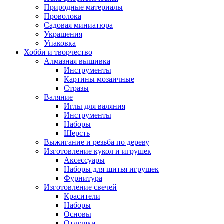
Природные материалы
Проволока
Садовая миниатюра
Украшения
Упаковка
Хобби и творчество
Алмазная вышивка
Инструменты
Картины мозаичные
Стразы
Валяние
Иглы для валяния
Инструменты
Наборы
Шерсть
Выжигание и резьба по дереву
Изготовление кукол и игрушек
Аксессуары
Наборы для шитья игрушек
Фурнитура
Изготовление свечей
Красители
Наборы
Основы
Отдушки