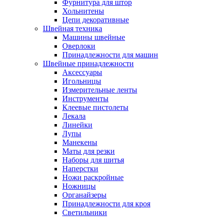
Фурнитура для штор
Хольнитены
Цепи декоративные
Швейная техника
Машины швейные
Оверлоки
Принадлежности для машин
Швейные принадлежности
Аксессуары
Игольницы
Измерительные ленты
Инструменты
Клеевые пистолеты
Лекала
Линейки
Лупы
Манекены
Маты для резки
Наборы для шитья
Наперстки
Ножи раскройные
Ножницы
Органайзеры
Принадлежности для кроя
Светильники