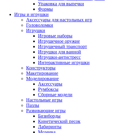
Упаковка для выпечки
Формы
Игры и игрушки
Аксессуары для настольных игр
Головоломки
Игрушки
Игровые наборы
Игрушечное оружие
Игрушечный транспорт
Игрушки для ванной
Игрушки-антистресс
Интерактивные игрушки
Конструкторы
Макетирование
Моделирование
Аксессуары
Румбоксы
Сборные модели
Настольные игры
Пазлы
Развивающие игры
Бизиборды
Кинетический песок
Лабиринты
Мозаика