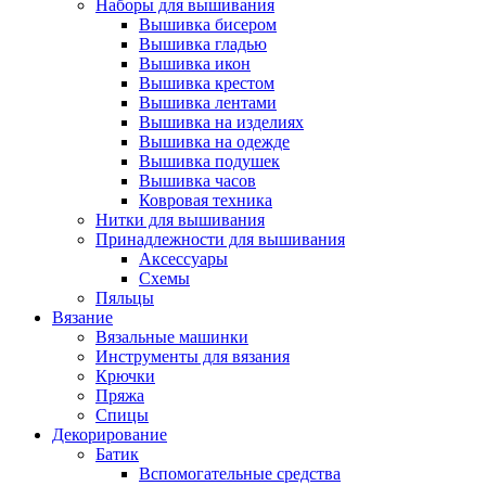
Наборы для вышивания
Вышивка бисером
Вышивка гладью
Вышивка икон
Вышивка крестом
Вышивка лентами
Вышивка на изделиях
Вышивка на одежде
Вышивка подушек
Вышивка часов
Ковровая техника
Нитки для вышивания
Принадлежности для вышивания
Аксессуары
Схемы
Пяльцы
Вязание
Вязальные машинки
Инструменты для вязания
Крючки
Пряжа
Спицы
Декорирование
Батик
Вспомогательные средства