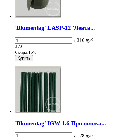
'Blumentag' LASP-12 'Лента...
316
руб
x
372
Скидка 15%
'Blumentag' IGW-1.6 Проволока...
128
руб
x