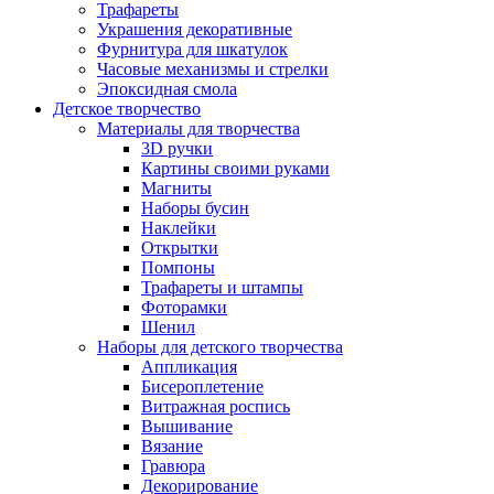
Трафареты
Украшения декоративные
Фурнитура для шкатулок
Часовые механизмы и стрелки
Эпоксидная смола
Детское творчество
Материалы для творчества
3D ручки
Картины своими руками
Магниты
Наборы бусин
Наклейки
Открытки
Помпоны
Трафареты и штампы
Фоторамки
Шенил
Наборы для детского творчества
Аппликация
Бисероплетение
Витражная роспись
Вышивание
Вязание
Гравюра
Декорирование