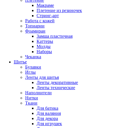
Плетение
Макраме
Плетение из резиночек
Стринг-арт
Работа с кожей
Топиарии
Фоамиран
Замша пластичная
Каттеры
Молды
Наборы
Чеканка
Шитье
Булавки
Иглы
Ленты для шитья
Ленты декоративные
Ленты технические
Наполнители
Нитки
Ткани
Для батика
Для валяния
Для декора
Для игрушек