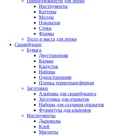
Принадлежности для лепки
Инструменты
Каттеры
Молды
Покрытия
Стеки
Формы
Тесто и масса для лепки
Скрапбукинг
Бумага
Двусторонняя
Калька
Кардсток
Наборы
Односторонняя
Пленка термотрансферная
Заготовки
Альбомы для скрапбукинга
Заготовки для открыток
Наборы для создания открыток
Фурнитура для альбомов
Инструменты
Дыроколы
Клей
Магниты