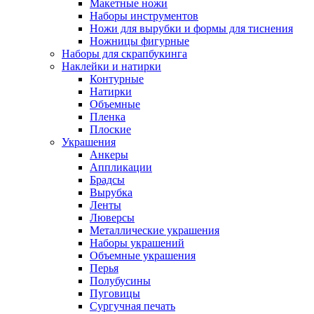
Макетные ножи
Наборы инструментов
Ножи для вырубки и формы для тиснения
Ножницы фигурные
Наборы для скрапбукинга
Наклейки и натирки
Контурные
Натирки
Объемные
Пленка
Плоские
Украшения
Анкеры
Аппликации
Брадсы
Вырубка
Ленты
Люверсы
Металлические украшения
Наборы украшений
Объемные украшения
Перья
Полубусины
Пуговицы
Сургучная печать