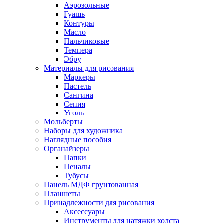
Аэрозольные
Гуашь
Контуры
Масло
Пальчиковые
Темпера
Эбру
Материалы для рисования
Маркеры
Пастель
Сангина
Сепия
Уголь
Мольберты
Наборы для художника
Наглядные пособия
Органайзеры
Папки
Пеналы
Тубусы
Панель МДФ грунтованная
Планшеты
Принадлежности для рисования
Аксессуары
Инструменты для натяжки холста