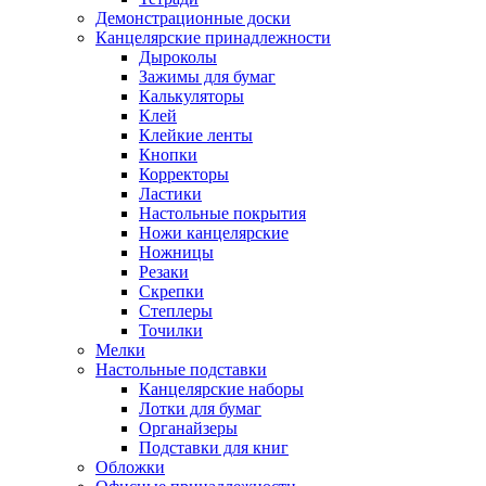
Демонстрационные доски
Канцелярские принадлежности
Дыроколы
Зажимы для бумаг
Калькуляторы
Клей
Клейкие ленты
Кнопки
Корректоры
Ластики
Настольные покрытия
Ножи канцелярские
Ножницы
Резаки
Скрепки
Степлеры
Точилки
Мелки
Настольные подставки
Канцелярские наборы
Лотки для бумаг
Органайзеры
Подставки для книг
Обложки