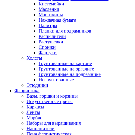
Кистемойки
Масленки
Мастихины
Наждачная бумага
Палитры
Планки для подрамников
Распылители
Растушевки
Спонжи
Фартуки
Холсты
Грунтованные на картоне
Грунтованные на оргалите
Грунтованные на подрамнике
Негрунтованные
Этюдники
Флористика
Вазы, горшки и корзины
Искусственные цветы
Каркасы
Ленты
Марблс
Наборы для выращивания
Наполнители
Пена флористическая