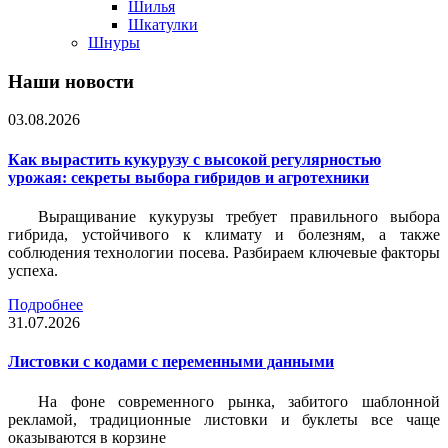
Шилья
Шкатулки
Шнуры
Наши новости
03.08.2026
Как вырастить кукурузу с высокой регулярностью
урожая: секреты выбора гибридов и агротехники
Выращивание кукурузы требует правильного выбора
гибрида, устойчивого к климату и болезням, а также
соблюдения технологии посева. Разбираем ключевые факторы
успеха.
Подробнее
31.07.2026
Листовки c кодами с переменными данными
На фоне современного рынка, забитого шаблонной
рекламой, традиционные листовки и буклеты все чаще
оказываются в корзине