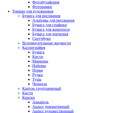
Фотобутафория
Фоторамки
Товары для художников
Бумага для рисования
Альбомы для рисования
Бумага для графики
Бумага для живописи
Бумага для черчения
Скетчбуки
Вспомогательные жидкости
Каллиграфия
Бумага
Кисти
Маркеры
Наборы
Перья
Ручки
Тушь
Чернила
Картон грунтованный
Кисти
Краски
Акварель
Акрил декоративный
Акрил художественный