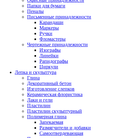
Офисные принадлежности
Папки для бумаги
Пеналы
Письменные принадлежности
Карандаши
Маркеры
Ручки
Фломастеры
Чертежные принадлежности
Изографы
Линейки
Рапидографы
Циркули
Лепка и скульптура
Глина
Декоративный бетон
Изготовление слепков
Керамическая флористика
Лаки и гели
Пластилин
Пластилин скульптурный
Полимерная глина
Запекаемая
Размягчители и добавки
Самоотвердевающая