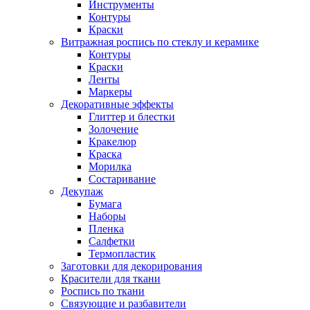
Инструменты
Контуры
Краски
Витражная роспись по стеклу и керамике
Контуры
Краски
Ленты
Маркеры
Декоративные эффекты
Глиттер и блестки
Золочение
Кракелюр
Краска
Морилка
Состаривание
Декупаж
Бумага
Наборы
Пленка
Салфетки
Термопластик
Заготовки для декорирования
Красители для ткани
Роспись по ткани
Связующие и разбавители