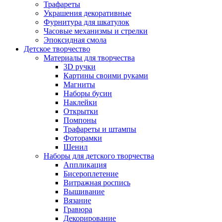
Трафареты
Украшения декоративные
Фурнитура для шкатулок
Часовые механизмы и стрелки
Эпоксидная смола
Детское творчество
Материалы для творчества
3D ручки
Картины своими руками
Магниты
Наборы бусин
Наклейки
Открытки
Помпоны
Трафареты и штампы
Фоторамки
Шенил
Наборы для детского творчества
Аппликация
Бисероплетение
Витражная роспись
Вышивание
Вязание
Гравюра
Декорирование