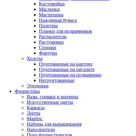
Кистемойки
Масленки
Мастихины
Наждачная бумага
Палитры
Планки для подрамников
Распылители
Растушевки
Спонжи
Фартуки
Холсты
Грунтованные на картоне
Грунтованные на оргалите
Грунтованные на подрамнике
Негрунтованные
Этюдники
Флористика
Вазы, горшки и корзины
Искусственные цветы
Каркасы
Ленты
Марблс
Наборы для выращивания
Наполнители
Пена флористическая