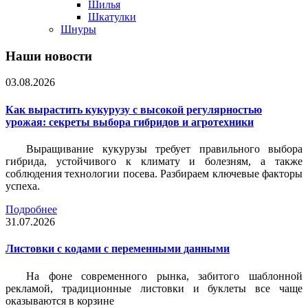
Шилья
Шкатулки
Шнуры
Наши новости
03.08.2026
Как вырастить кукурузу с высокой регулярностью
урожая: секреты выбора гибридов и агротехники
Выращивание кукурузы требует правильного выбора
гибрида, устойчивого к климату и болезням, а также
соблюдения технологии посева. Разбираем ключевые факторы
успеха.
Подробнее
31.07.2026
Листовки c кодами с переменными данными
На фоне современного рынка, забитого шаблонной
рекламой, традиционные листовки и буклеты все чаще
оказываются в корзине