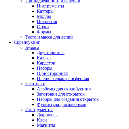
Принадлежности для лепки
Инструменты
Каттеры
Молды
Покрытия
Стеки
Формы
Тесто и масса для лепки
Скрапбукинг
Бумага
Двусторонняя
Калька
Кардсток
Наборы
Односторонняя
Пленка термотрансферная
Заготовки
Альбомы для скрапбукинга
Заготовки для открыток
Наборы для создания открыток
Фурнитура для альбомов
Инструменты
Дыроколы
Клей
Магниты