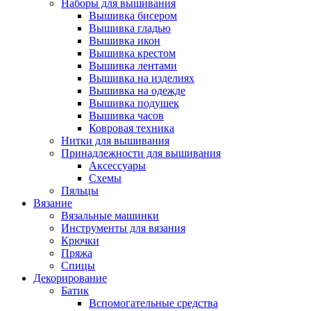
Наборы для вышивания
Вышивка бисером
Вышивка гладью
Вышивка икон
Вышивка крестом
Вышивка лентами
Вышивка на изделиях
Вышивка на одежде
Вышивка подушек
Вышивка часов
Ковровая техника
Нитки для вышивания
Принадлежности для вышивания
Аксессуары
Схемы
Пяльцы
Вязание
Вязальные машинки
Инструменты для вязания
Крючки
Пряжа
Спицы
Декорирование
Батик
Вспомогательные средства