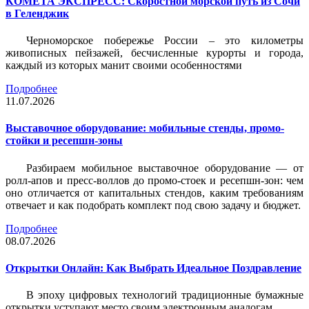
КОМЕТА ЭКСПРЕСС: Скоростной морской путь из Сочи
в Геленджик
Черноморское побережье России – это километры
живописных пейзажей, бесчисленные курорты и города,
каждый из которых манит своими особенностями
Подробнее
11.07.2026
Выставочное оборудование: мобильные стенды, промо-
стойки и ресепшн-зоны
Разбираем мобильное выставочное оборудование — от
ролл-апов и пресс-воллов до промо-стоек и ресепшн-зон: чем
оно отличается от капитальных стендов, каким требованиям
отвечает и как подобрать комплект под свою задачу и бюджет.
Подробнее
08.07.2026
Открытки Онлайн: Как Выбрать Идеальное Поздравление
В эпоху цифровых технологий традиционные бумажные
открытки уступают место своим электронным аналогам