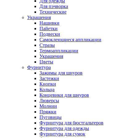
Для одежды
Для пэчворка
Технические
Украшения
Нашивки
Пайетки
Подвески
Самоклеющиеся аппликации
Стразы
Термоаппликации
Украшения
Цветы
Фурнитура
Зажимы для шнуров
Застежки
Кнопки
Кольца
Концевики для шнуров
Люверсы
Молнии
Пряжки
Пуговицы
Фурнитура для бюстгальтеров
Фурнитура для одежды
Фурнитура для сумок