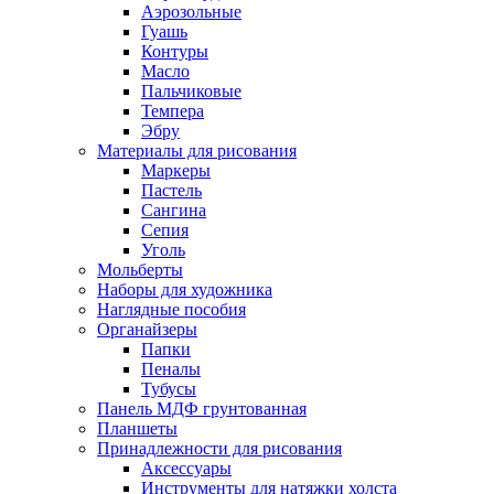
Аэрозольные
Гуашь
Контуры
Масло
Пальчиковые
Темпера
Эбру
Материалы для рисования
Маркеры
Пастель
Сангина
Сепия
Уголь
Мольберты
Наборы для художника
Наглядные пособия
Органайзеры
Папки
Пеналы
Тубусы
Панель МДФ грунтованная
Планшеты
Принадлежности для рисования
Аксессуары
Инструменты для натяжки холста