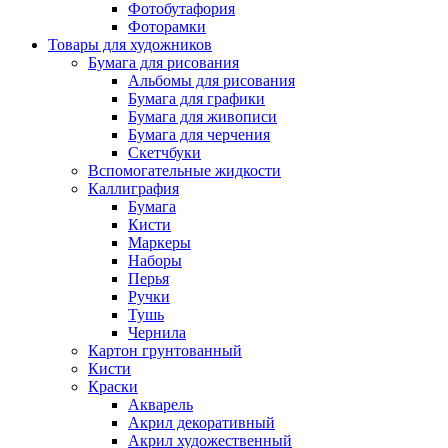
Фотобутафория
Фоторамки
Товары для художников
Бумага для рисования
Альбомы для рисования
Бумага для графики
Бумага для живописи
Бумага для черчения
Скетчбуки
Вспомогательные жидкости
Каллиграфия
Бумага
Кисти
Маркеры
Наборы
Перья
Ручки
Тушь
Чернила
Картон грунтованный
Кисти
Краски
Акварель
Акрил декоративный
Акрил художественный