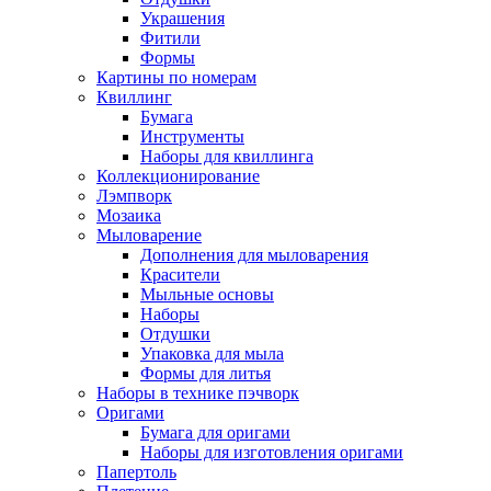
Украшения
Фитили
Формы
Картины по номерам
Квиллинг
Бумага
Инструменты
Наборы для квиллинга
Коллекционирование
Лэмпворк
Мозаика
Мыловарение
Дополнения для мыловарения
Красители
Мыльные основы
Наборы
Отдушки
Упаковка для мыла
Формы для литья
Наборы в технике пэчворк
Оригами
Бумага для оригами
Наборы для изготовления оригами
Папертоль