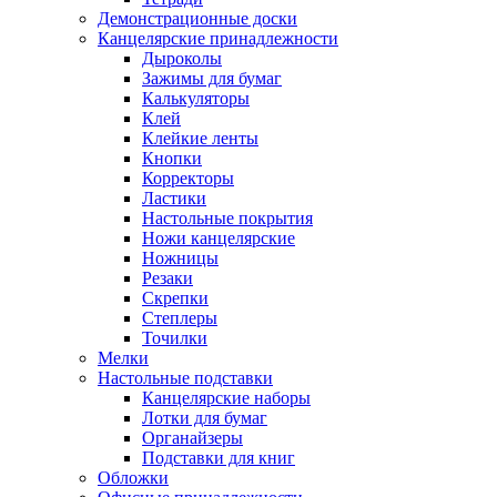
Демонстрационные доски
Канцелярские принадлежности
Дыроколы
Зажимы для бумаг
Калькуляторы
Клей
Клейкие ленты
Кнопки
Корректоры
Ластики
Настольные покрытия
Ножи канцелярские
Ножницы
Резаки
Скрепки
Степлеры
Точилки
Мелки
Настольные подставки
Канцелярские наборы
Лотки для бумаг
Органайзеры
Подставки для книг
Обложки