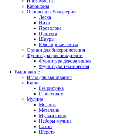
Инструменты
Кабошоны
Основы для бижутерии
Леска
Нити
Проволока
Цепочки
Шнуры
Ювелирные ленты
Станки для бисероплетения
Фурнитура для бижутерии
Фурнитура декоративная
Фурнитура техническая
Вышивание
Иглы для вышивания
Канва
Без рисунка
С рисунком
Мулине
Меланж
Металлик
Мультиколор
Наборы мулине
Сатин
Шерсть