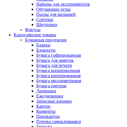
Наборы для экспериментов
Обучающие игры
Пазлы для малышей
Сортеры
Шнуровки
Фокусы
Канцелярские товары
Бумажная продукция
Бланки
Блокноты
Бумага гофрированная
Бумага для заметок
Бумага для печати
Бумага копировальная
Бумага крепированная
Бумага миллиметровая
Бумага цветная
Дневники
Ежедневники
Записные книжки
Картон
Конверты
Пенокартон
Пленка самоклеящаяся
Тетради