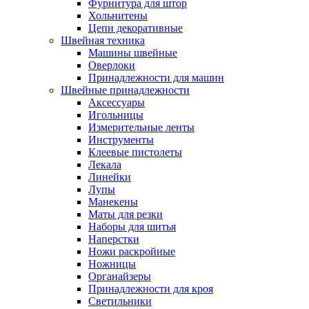
Фурнитура для штор
Хольнитены
Цепи декоративные
Швейная техника
Машины швейные
Оверлоки
Принадлежности для машин
Швейные принадлежности
Аксессуары
Игольницы
Измерительные ленты
Инструменты
Клеевые пистолеты
Лекала
Линейки
Лупы
Манекены
Маты для резки
Наборы для шитья
Наперстки
Ножи раскройные
Ножницы
Органайзеры
Принадлежности для кроя
Светильники