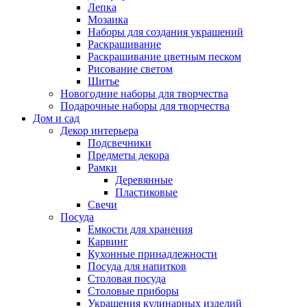
Лепка
Мозаика
Наборы для создания украшений
Раскрашивание
Раскрашивание цветным песком
Рисование светом
Шитье
Новогодние наборы для творчества
Подарочные наборы для творчества
Дом и сад
Декор интерьера
Подсвечники
Предметы декора
Рамки
Деревянные
Пластиковые
Свечи
Посуда
Емкости для хранения
Карвинг
Кухонные принадлежности
Посуда для напитков
Столовая посуда
Столовые приборы
Украшения кулинарных изделий