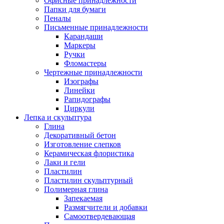
Офисные принадлежности
Папки для бумаги
Пеналы
Письменные принадлежности
Карандаши
Маркеры
Ручки
Фломастеры
Чертежные принадлежности
Изографы
Линейки
Рапидографы
Циркули
Лепка и скульптура
Глина
Декоративный бетон
Изготовление слепков
Керамическая флористика
Лаки и гели
Пластилин
Пластилин скульптурный
Полимерная глина
Запекаемая
Размягчители и добавки
Самоотвердевающая