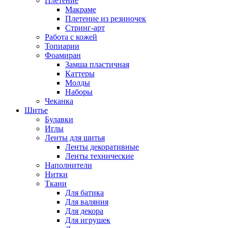
Плетение
Макраме
Плетение из резиночек
Стринг-арт
Работа с кожей
Топиарии
Фоамиран
Замша пластичная
Каттеры
Молды
Наборы
Чеканка
Шитье
Булавки
Иглы
Ленты для шитья
Ленты декоративные
Ленты технические
Наполнители
Нитки
Ткани
Для батика
Для валяния
Для декора
Для игрушек