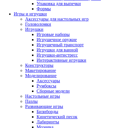
Упаковка для выпечки
Формы
Игры и игрушки
Аксессуары для настольных игр
Головоломки
Игрушки
Игровые наборы
Игрушечное оружие
Игрушечный транспорт
Игрушки для ванной
Игрушки-антистресс
Интерактивные игрушки
Конструкторы
Макетирование
Моделирование
Аксессуары
Румбоксы
Сборные модели
Настольные игры
Пазлы
Развивающие игры
Бизиборды
Кинетический песок
Лабиринты
Мозаика