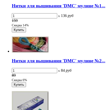
Нитки для вышивания 'DMC' мулине №1...
136
руб
x
159
Скидка 14%
Нитки для вышивания 'DMC' мулине №2...
84
руб
x
89
Скидка 6%