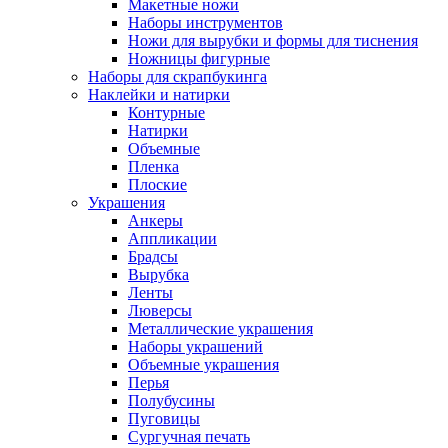
Макетные ножи
Наборы инструментов
Ножи для вырубки и формы для тиснения
Ножницы фигурные
Наборы для скрапбукинга
Наклейки и натирки
Контурные
Натирки
Объемные
Пленка
Плоские
Украшения
Анкеры
Аппликации
Брадсы
Вырубка
Ленты
Люверсы
Металлические украшения
Наборы украшений
Объемные украшения
Перья
Полубусины
Пуговицы
Сургучная печать