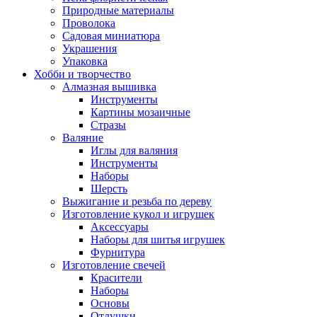
Природные материалы
Проволока
Садовая миниатюра
Украшения
Упаковка
Хобби и творчество
Алмазная вышивка
Инструменты
Картины мозаичные
Стразы
Валяние
Иглы для валяния
Инструменты
Наборы
Шерсть
Выжигание и резьба по дереву
Изготовление кукол и игрушек
Аксессуары
Наборы для шитья игрушек
Фурнитура
Изготовление свечей
Красители
Наборы
Основы
Отдушки