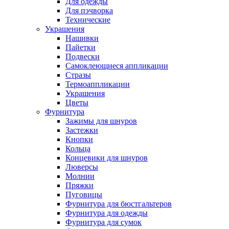
Для одежды
Для пэчворка
Технические
Украшения
Нашивки
Пайетки
Подвески
Самоклеющиеся аппликации
Стразы
Термоаппликации
Украшения
Цветы
Фурнитура
Зажимы для шнуров
Застежки
Кнопки
Кольца
Концевики для шнуров
Люверсы
Молнии
Пряжки
Пуговицы
Фурнитура для бюстгальтеров
Фурнитура для одежды
Фурнитура для сумок