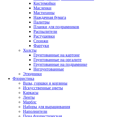
Кистемойки
Масленки
Мастихины
Наждачная бумага
Палитры
Планки для подрамников
Распылители
Растушевки
Спонжи
Фартуки
Холсты
Грунтованные на картоне
Грунтованные на оргалите
Грунтованные на подрамнике
Негрунтованные
Этюдники
Флористика
Вазы, горшки и корзины
Искусственные цветы
Каркасы
Ленты
Марблс
Наборы для выращивания
Наполнители
Пена флористическая