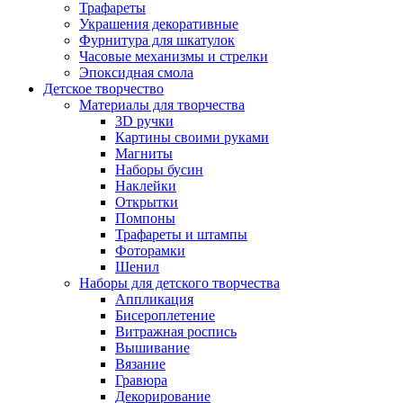
Трафареты
Украшения декоративные
Фурнитура для шкатулок
Часовые механизмы и стрелки
Эпоксидная смола
Детское творчество
Материалы для творчества
3D ручки
Картины своими руками
Магниты
Наборы бусин
Наклейки
Открытки
Помпоны
Трафареты и штампы
Фоторамки
Шенил
Наборы для детского творчества
Аппликация
Бисероплетение
Витражная роспись
Вышивание
Вязание
Гравюра
Декорирование