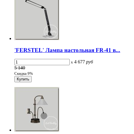
'FERSTEL' Лампа настольная FR-41 в...
4 677
руб
x
5 140
Скидка 9%