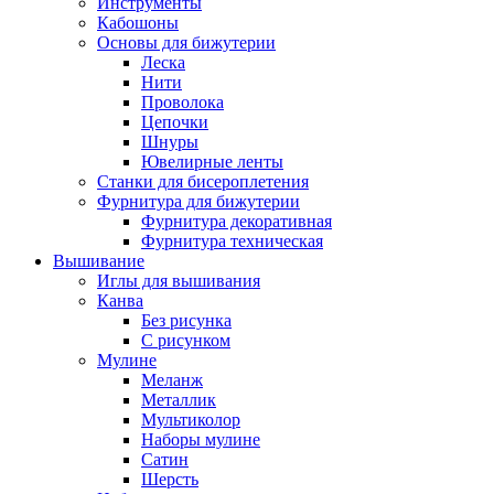
Инструменты
Кабошоны
Основы для бижутерии
Леска
Нити
Проволока
Цепочки
Шнуры
Ювелирные ленты
Станки для бисероплетения
Фурнитура для бижутерии
Фурнитура декоративная
Фурнитура техническая
Вышивание
Иглы для вышивания
Канва
Без рисунка
С рисунком
Мулине
Меланж
Металлик
Мультиколор
Наборы мулине
Сатин
Шерсть