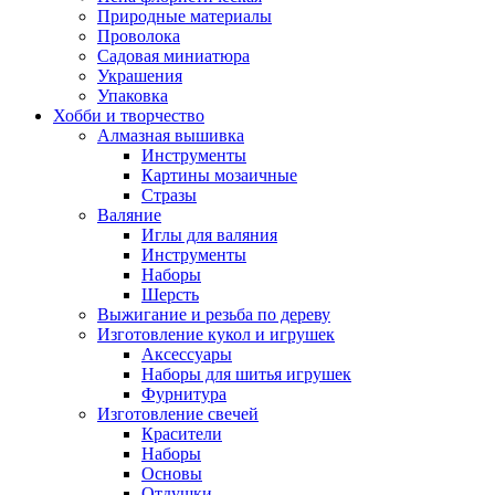
Природные материалы
Проволока
Садовая миниатюра
Украшения
Упаковка
Хобби и творчество
Алмазная вышивка
Инструменты
Картины мозаичные
Стразы
Валяние
Иглы для валяния
Инструменты
Наборы
Шерсть
Выжигание и резьба по дереву
Изготовление кукол и игрушек
Аксессуары
Наборы для шитья игрушек
Фурнитура
Изготовление свечей
Красители
Наборы
Основы
Отдушки