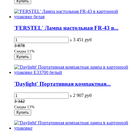
'FERSTEL' Лампа настольная FR-43 в...
3 451
руб
x
3 878
Скидка 11%
'Daylight' Портативная компактная...
2 907
руб
x
3 342
Скидка 13%