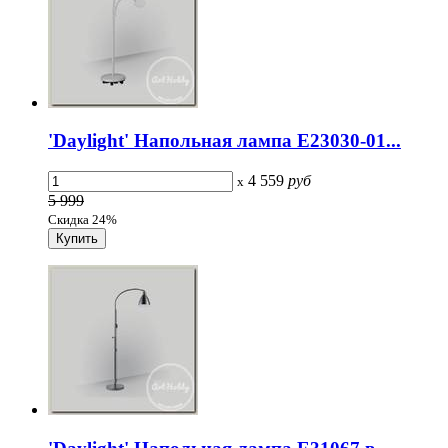
'Daylight' Напольная лампа E23030-01...
4 559
руб
x
5 999
Скидка 24%