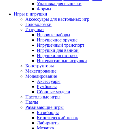
Упаковка для выпечки
Формы
Игры и игрушки
Аксессуары для настольных игр
Головоломки
Игрушки
Игровые наборы
Игрушечное оружие
Игрушечный транспорт
Игрушки для ванной
Игрушки-антистресс
Интерактивные игрушки
Конструкторы
Макетирование
Моделирование
Аксессуары
Румбоксы
Сборные модели
Настольные игры
Пазлы
Развивающие игры
Бизиборды
Кинетический песок
Лабиринты
Мозаика