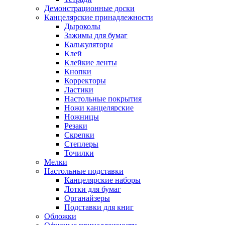
Демонстрационные доски
Канцелярские принадлежности
Дыроколы
Зажимы для бумаг
Калькуляторы
Клей
Клейкие ленты
Кнопки
Корректоры
Ластики
Настольные покрытия
Ножи канцелярские
Ножницы
Резаки
Скрепки
Степлеры
Точилки
Мелки
Настольные подставки
Канцелярские наборы
Лотки для бумаг
Органайзеры
Подставки для книг
Обложки