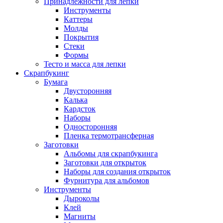
Принадлежности для лепки
Инструменты
Каттеры
Молды
Покрытия
Стеки
Формы
Тесто и масса для лепки
Скрапбукинг
Бумага
Двусторонняя
Калька
Кардсток
Наборы
Односторонняя
Пленка термотрансферная
Заготовки
Альбомы для скрапбукинга
Заготовки для открыток
Наборы для создания открыток
Фурнитура для альбомов
Инструменты
Дыроколы
Клей
Магниты