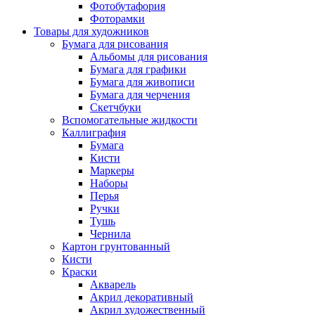
Фотобутафория
Фоторамки
Товары для художников
Бумага для рисования
Альбомы для рисования
Бумага для графики
Бумага для живописи
Бумага для черчения
Скетчбуки
Вспомогательные жидкости
Каллиграфия
Бумага
Кисти
Маркеры
Наборы
Перья
Ручки
Тушь
Чернила
Картон грунтованный
Кисти
Краски
Акварель
Акрил декоративный
Акрил художественный