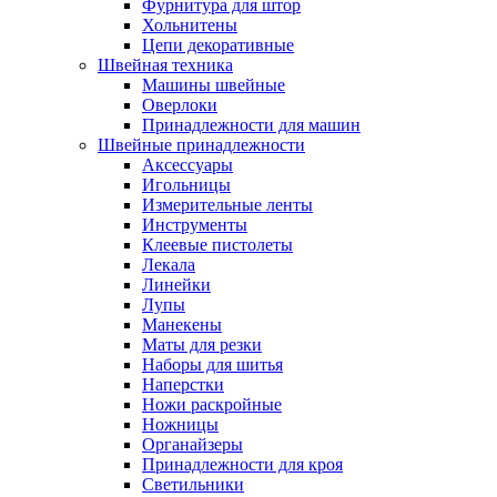
Фурнитура для штор
Хольнитены
Цепи декоративные
Швейная техника
Машины швейные
Оверлоки
Принадлежности для машин
Швейные принадлежности
Аксессуары
Игольницы
Измерительные ленты
Инструменты
Клеевые пистолеты
Лекала
Линейки
Лупы
Манекены
Маты для резки
Наборы для шитья
Наперстки
Ножи раскройные
Ножницы
Органайзеры
Принадлежности для кроя
Светильники