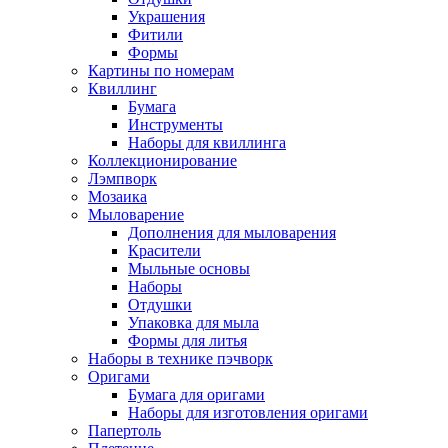
Украшения
Фитили
Формы
Картины по номерам
Квиллинг
Бумага
Инструменты
Наборы для квиллинга
Коллекционирование
Лэмпворк
Мозаика
Мыловарение
Дополнения для мыловарения
Красители
Мыльные основы
Наборы
Отдушки
Упаковка для мыла
Формы для литья
Наборы в технике пэчворк
Оригами
Бумага для оригами
Наборы для изготовления оригами
Папертоль