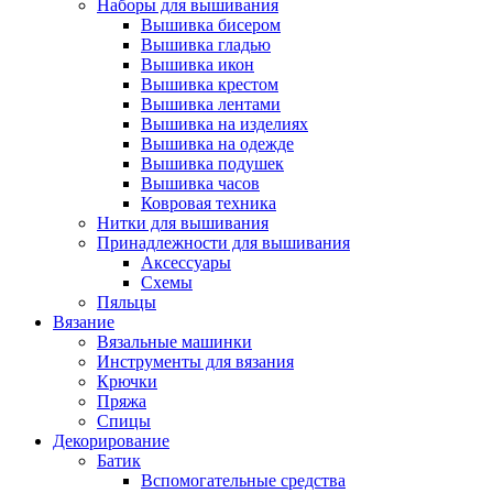
Наборы для вышивания
Вышивка бисером
Вышивка гладью
Вышивка икон
Вышивка крестом
Вышивка лентами
Вышивка на изделиях
Вышивка на одежде
Вышивка подушек
Вышивка часов
Ковровая техника
Нитки для вышивания
Принадлежности для вышивания
Аксессуары
Схемы
Пяльцы
Вязание
Вязальные машинки
Инструменты для вязания
Крючки
Пряжа
Спицы
Декорирование
Батик
Вспомогательные средства