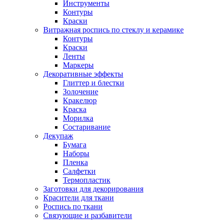
Инструменты
Контуры
Краски
Витражная роспись по стеклу и керамике
Контуры
Краски
Ленты
Маркеры
Декоративные эффекты
Глиттер и блестки
Золочение
Кракелюр
Краска
Морилка
Состаривание
Декупаж
Бумага
Наборы
Пленка
Салфетки
Термопластик
Заготовки для декорирования
Красители для ткани
Роспись по ткани
Связующие и разбавители