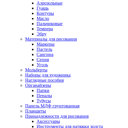
Аэрозольные
Гуашь
Контуры
Масло
Пальчиковые
Темпера
Эбру
Материалы для рисования
Маркеры
Пастель
Сангина
Сепия
Уголь
Мольберты
Наборы для художника
Наглядные пособия
Органайзеры
Папки
Пеналы
Тубусы
Панель МДФ грунтованная
Планшеты
Принадлежности для рисования
Аксессуары
Инструменты для натяжки холста