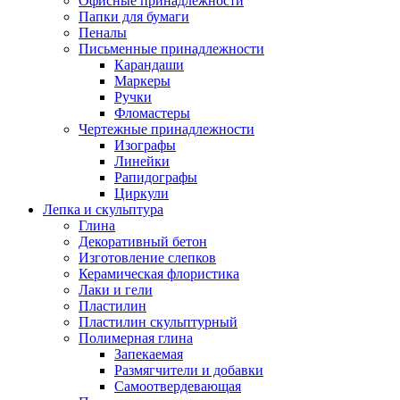
Офисные принадлежности
Папки для бумаги
Пеналы
Письменные принадлежности
Карандаши
Маркеры
Ручки
Фломастеры
Чертежные принадлежности
Изографы
Линейки
Рапидографы
Циркули
Лепка и скульптура
Глина
Декоративный бетон
Изготовление слепков
Керамическая флористика
Лаки и гели
Пластилин
Пластилин скульптурный
Полимерная глина
Запекаемая
Размягчители и добавки
Самоотвердевающая