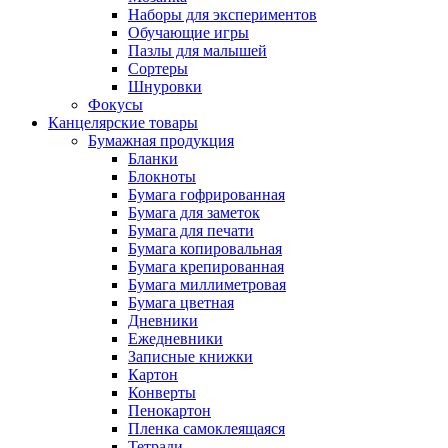
Наборы для экспериментов
Обучающие игры
Пазлы для малышей
Сортеры
Шнуровки
Фокусы
Канцелярские товары
Бумажная продукция
Бланки
Блокноты
Бумага гофрированная
Бумага для заметок
Бумага для печати
Бумага копировальная
Бумага крепированная
Бумага миллиметровая
Бумага цветная
Дневники
Ежедневники
Записные книжки
Картон
Конверты
Пенокартон
Пленка самоклеящаяся
Тетради