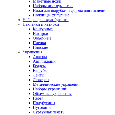
Макетные ножи
Наборы инструментов
Ножи для вырубки и формы для тиснения
Ножницы фигурные
Наборы для скрапбукинга
Наклейки и натирки
Контурные
Натирки
Объемные
Пленка
Плоские
Украшения
Анкеры
Аппликации
Брадсы
Вырубка
Ленты
Люверсы
Металлические украшения
Наборы украшений
Объемные украшения
Перья
Полубусины
Пуговицы
Сургучная печать