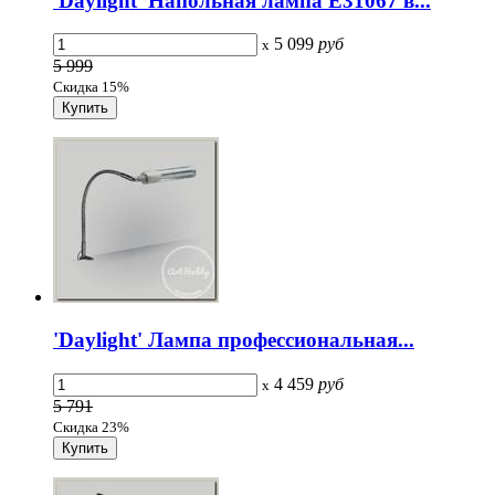
'Daylight' Напольная лампа E31067 в...
5 099
руб
x
5 999
Скидка 15%
'Daylight' Лампа профессиональная...
4 459
руб
x
5 791
Скидка 23%