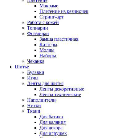
Плетение
Макраме
Плетение из резиночек
Стринг-арт
Работа с кожей
Топиарии
Фоамиран
Замша пластичная
Каттеры
Молды
Наборы
Чеканка
Шитье
Булавки
Иглы
Ленты для шитья
Ленты декоративные
Ленты технические
Наполнители
Нитки
Ткани
Для батика
Для валяния
Для декора
Для игрушек