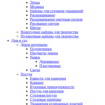
Лепка
Мозаика
Наборы для создания украшений
Раскрашивание
Раскрашивание цветным песком
Рисование светом
Шитье
Новогодние наборы для творчества
Подарочные наборы для творчества
Дом и сад
Декор интерьера
Подсвечники
Предметы декора
Рамки
Деревянные
Пластиковые
Свечи
Посуда
Емкости для хранения
Карвинг
Кухонные принадлежности
Посуда для напитков
Столовая посуда
Столовые приборы
Украшения кулинарных изделий