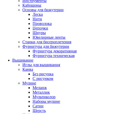
Инструменты
Кабошоны
Основы для бижутерии
Леска
Нити
Проволока
Цепочки
Шнуры
Ювелирные ленты
Станки для бисероплетения
Фурнитура для бижутерии
Фурнитура декоративная
Фурнитура техническая
Вышивание
Иглы для вышивания
Канва
Без рисунка
С рисунком
Мулине
Меланж
Металлик
Мультиколор
Наборы мулине
Сатин
Шерсть