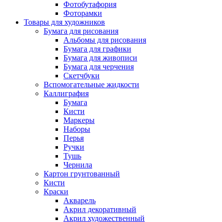
Фотобутафория
Фоторамки
Товары для художников
Бумага для рисования
Альбомы для рисования
Бумага для графики
Бумага для живописи
Бумага для черчения
Скетчбуки
Вспомогательные жидкости
Каллиграфия
Бумага
Кисти
Маркеры
Наборы
Перья
Ручки
Тушь
Чернила
Картон грунтованный
Кисти
Краски
Акварель
Акрил декоративный
Акрил художественный