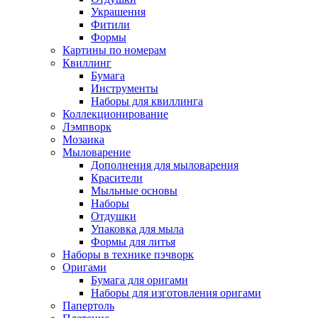
Украшения
Фитили
Формы
Картины по номерам
Квиллинг
Бумага
Инструменты
Наборы для квиллинга
Коллекционирование
Лэмпворк
Мозаика
Мыловарение
Дополнения для мыловарения
Красители
Мыльные основы
Наборы
Отдушки
Упаковка для мыла
Формы для литья
Наборы в технике пэчворк
Оригами
Бумага для оригами
Наборы для изготовления оригами
Папертоль