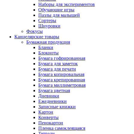
Наборы для экспериментов
Обучающие игры
Пазлы для малышей
Сортеры
Шнуровки
Фокусы
Канцелярские товары
Бумажная продукция
Бланки
Блокноты
Бумага гофрированная
Бумага для заметок
Бумага для печати
Бумага копировальная
Бумага крепированная
Бумага миллиметровая
Бумага цветная
Дневники
Ежедневники
Записные книжки
Картон
Конверты
Пенокартон
Пленка самоклеящаяся
Тетради