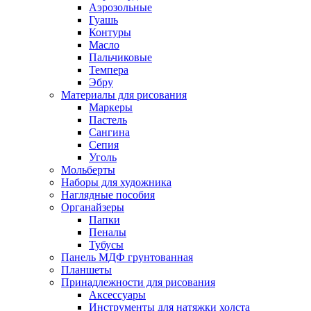
Аэрозольные
Гуашь
Контуры
Масло
Пальчиковые
Темпера
Эбру
Материалы для рисования
Маркеры
Пастель
Сангина
Сепия
Уголь
Мольберты
Наборы для художника
Наглядные пособия
Органайзеры
Папки
Пеналы
Тубусы
Панель МДФ грунтованная
Планшеты
Принадлежности для рисования
Аксессуары
Инструменты для натяжки холста