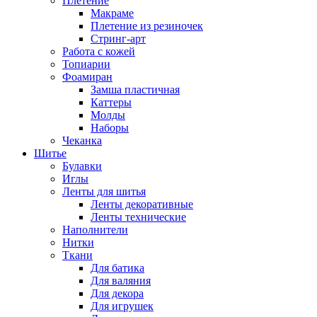
Плетение
Макраме
Плетение из резиночек
Стринг-арт
Работа с кожей
Топиарии
Фоамиран
Замша пластичная
Каттеры
Молды
Наборы
Чеканка
Шитье
Булавки
Иглы
Ленты для шитья
Ленты декоративные
Ленты технические
Наполнители
Нитки
Ткани
Для батика
Для валяния
Для декора
Для игрушек