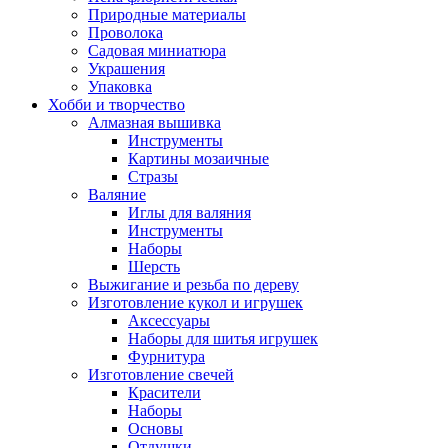
Природные материалы
Проволока
Садовая миниатюра
Украшения
Упаковка
Хобби и творчество
Алмазная вышивка
Инструменты
Картины мозаичные
Стразы
Валяние
Иглы для валяния
Инструменты
Наборы
Шерсть
Выжигание и резьба по дереву
Изготовление кукол и игрушек
Аксессуары
Наборы для шитья игрушек
Фурнитура
Изготовление свечей
Красители
Наборы
Основы
Отдушки