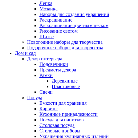
Лепка
Мозаика
Наборы для создания украшений
Раскрашивание
Раскрашивание цветным песком
Рисование светом
Шитье
Новогодние наборы для творчества
Подарочные наборы для творчества
Дом и сад
Декор интерьера
Подсвечники
Предметы декора
Рамки
Деревянные
Пластиковые
Свечи
Посуда
Емкости для хранения
Карвинг
Кухонные принадлежности
Посуда для напитков
Столовая посуда
Столовые приборы
Украшения кулинарных изделий