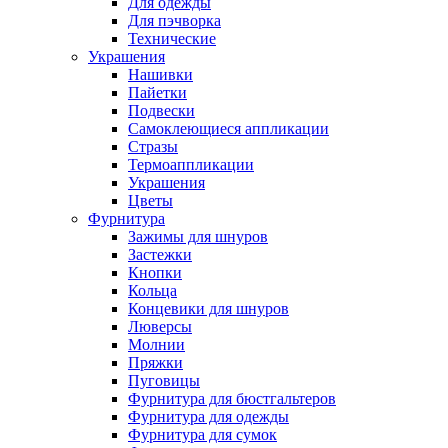
Для одежды
Для пэчворка
Технические
Украшения
Нашивки
Пайетки
Подвески
Самоклеющиеся аппликации
Стразы
Термоаппликации
Украшения
Цветы
Фурнитура
Зажимы для шнуров
Застежки
Кнопки
Кольца
Концевики для шнуров
Люверсы
Молнии
Пряжки
Пуговицы
Фурнитура для бюстгальтеров
Фурнитура для одежды
Фурнитура для сумок