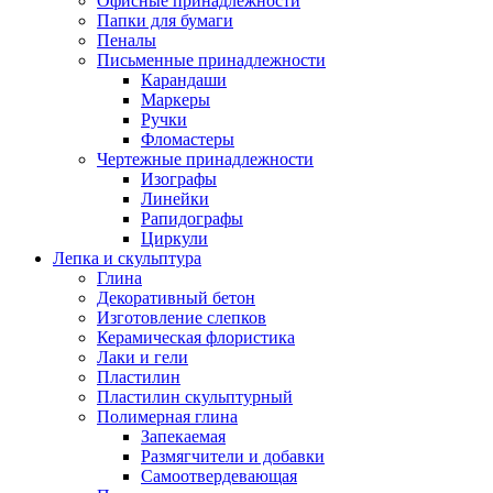
Офисные принадлежности
Папки для бумаги
Пеналы
Письменные принадлежности
Карандаши
Маркеры
Ручки
Фломастеры
Чертежные принадлежности
Изографы
Линейки
Рапидографы
Циркули
Лепка и скульптура
Глина
Декоративный бетон
Изготовление слепков
Керамическая флористика
Лаки и гели
Пластилин
Пластилин скульптурный
Полимерная глина
Запекаемая
Размягчители и добавки
Самоотвердевающая