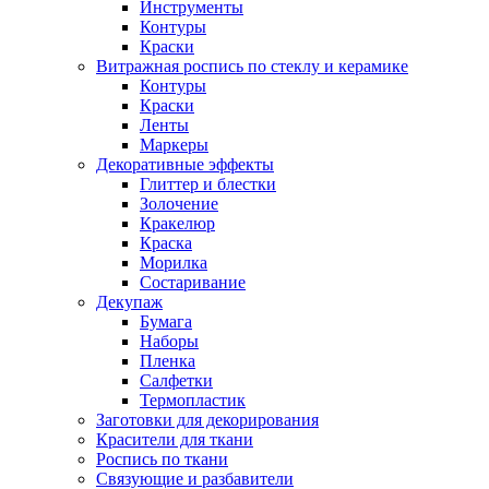
Инструменты
Контуры
Краски
Витражная роспись по стеклу и керамике
Контуры
Краски
Ленты
Маркеры
Декоративные эффекты
Глиттер и блестки
Золочение
Кракелюр
Краска
Морилка
Состаривание
Декупаж
Бумага
Наборы
Пленка
Салфетки
Термопластик
Заготовки для декорирования
Красители для ткани
Роспись по ткани
Связующие и разбавители