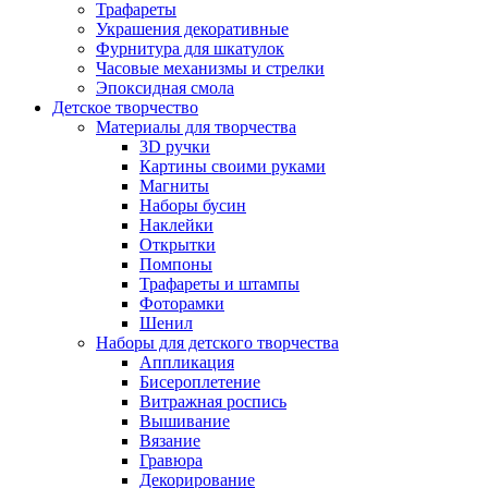
Трафареты
Украшения декоративные
Фурнитура для шкатулок
Часовые механизмы и стрелки
Эпоксидная смола
Детское творчество
Материалы для творчества
3D ручки
Картины своими руками
Магниты
Наборы бусин
Наклейки
Открытки
Помпоны
Трафареты и штампы
Фоторамки
Шенил
Наборы для детского творчества
Аппликация
Бисероплетение
Витражная роспись
Вышивание
Вязание
Гравюра
Декорирование