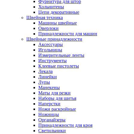
Фурнитура для штор
Хольнитены
Цепи декоративные
Швейная техника
Машины швейные
Оверлоки
Принадлежности для машин
Швейные принадлежности
Аксессуары
Игольницы
Измерительные ленты
Инструменты
Клеевые пистолеты
Лекала
Линейки
Лупы
Манекены
Маты для резки
Наборы для шитья
Наперстки
Ножи раскройные
Ножницы
Органайзеры
Принадлежности для кроя
Светильники