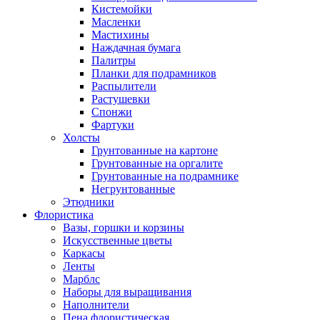
Кистемойки
Масленки
Мастихины
Наждачная бумага
Палитры
Планки для подрамников
Распылители
Растушевки
Спонжи
Фартуки
Холсты
Грунтованные на картоне
Грунтованные на оргалите
Грунтованные на подрамнике
Негрунтованные
Этюдники
Флористика
Вазы, горшки и корзины
Искусственные цветы
Каркасы
Ленты
Марблс
Наборы для выращивания
Наполнители
Пена флористическая