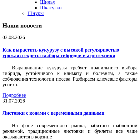
Шилья
Шкатулки
Шнуры
Наши новости
03.08.2026
Как вырастить кукурузу с высокой регулярностью
урожая: секреты выбора гибридов и агротехники
Выращивание кукурузы требует правильного выбора
гибрида, устойчивого к климату и болезням, а также
соблюдения технологии посева. Разбираем ключевые факторы
успеха.
Подробнее
31.07.2026
Листовки c кодами с переменными данными
На фоне современного рынка, забитого шаблонной
рекламой, традиционные листовки и буклеты все чаще
оказываются в корзине