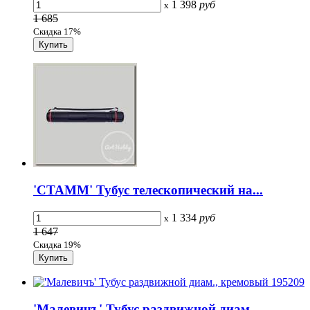
1 398
руб
x
1 685
Скидка 17%
'СТАММ' Тубус телескопический на...
1 334
руб
x
1 647
Скидка 19%
'Малевичъ' Тубус раздвижной диам.,...