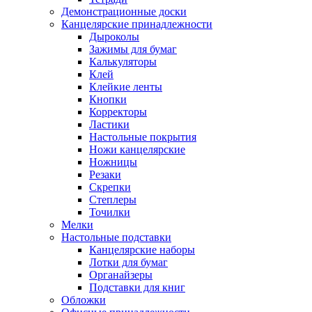
Демонстрационные доски
Канцелярские принадлежности
Дыроколы
Зажимы для бумаг
Калькуляторы
Клей
Клейкие ленты
Кнопки
Корректоры
Ластики
Настольные покрытия
Ножи канцелярские
Ножницы
Резаки
Скрепки
Степлеры
Точилки
Мелки
Настольные подставки
Канцелярские наборы
Лотки для бумаг
Органайзеры
Подставки для книг
Обложки