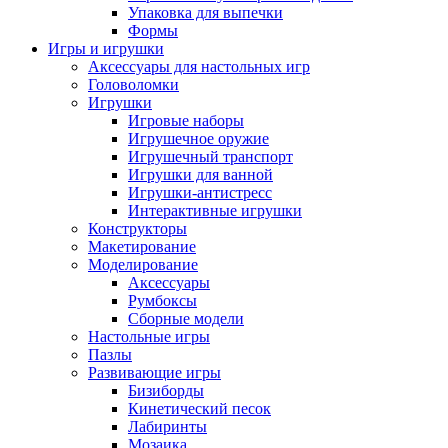
Упаковка для выпечки
Формы
Игры и игрушки
Аксессуары для настольных игр
Головоломки
Игрушки
Игровые наборы
Игрушечное оружие
Игрушечный транспорт
Игрушки для ванной
Игрушки-антистресс
Интерактивные игрушки
Конструкторы
Макетирование
Моделирование
Аксессуары
Румбоксы
Сборные модели
Настольные игры
Пазлы
Развивающие игры
Бизиборды
Кинетический песок
Лабиринты
Мозаика