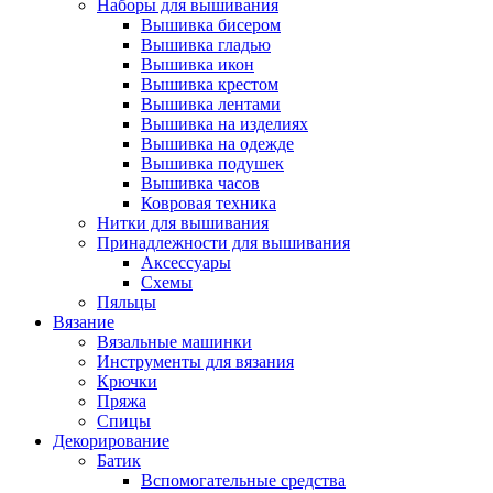
Наборы для вышивания
Вышивка бисером
Вышивка гладью
Вышивка икон
Вышивка крестом
Вышивка лентами
Вышивка на изделиях
Вышивка на одежде
Вышивка подушек
Вышивка часов
Ковровая техника
Нитки для вышивания
Принадлежности для вышивания
Аксессуары
Схемы
Пяльцы
Вязание
Вязальные машинки
Инструменты для вязания
Крючки
Пряжа
Спицы
Декорирование
Батик
Вспомогательные средства