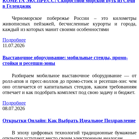
КОМЕТА ЭКСПРЕСС: Скоростной морской путь из Сочи
в Геленджик
Черноморское побережье России – это километры
живописных пейзажей, бесчисленные курорты и города,
каждый из которых манит своими особенностями
Подробнее
11.07.2026
Выставочное оборудование: мобильные стенды, промо-
стойки и ресепшн-зоны
Разбираем мобильное выставочное оборудование — от
ролл-апов и пресс-воллов до промо-стоек и ресепшн-зон: чем
оно отличается от капитальных стендов, каким требованиям
отвечает и как подобрать комплект под свою задачу и бюджет.
Подробнее
08.07.2026
Открытки Онлайн: Как Выбрать Идеальное Поздравление
В эпоху цифровых технологий традиционные бумажные
открытки уступают место своим электронным аналогам