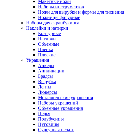
Макетные ножи
Наборы инструментов
Ножи для вырубки и формы для тиснения
Ножницы фигурные
Наборы для скрапбукинга
Наклейки и натирки
Контурные
Натирки
Объемные
Пленка
Плоские
Украшения
Анкеры
Аппликации
Брадсы
Вырубка
Ленты
Люверсы
Металлические украшения
Наборы украшений
Объемные украшения
Перья
Полубусины
Пуговицы
Сургучная печать