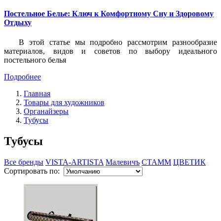
Постельное Белье: Ключ к Комфортному Сну и Здоровому
Отдыху
В этой статье мы подробно рассмотрим разнообразие
материалов, видов и советов по выбору идеального
постельного белья
Подробнее
Главная
Товары для художников
Органайзеры
Тубусы
Тубусы
Все бренды
VISTA-ARTISTA
Малевичъ
СТАММ
ЦВЕТИК
Сортировать по: