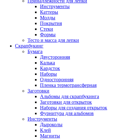
Принадлежности для лепки
Инструменты
Каттеры
Молды
Покрытия
Стеки
Формы
Тесто и масса для лепки
Скрапбукинг
Бумага
Двусторонняя
Калька
Кардсток
Наборы
Односторонняя
Пленка термотрансферная
Заготовки
Альбомы для скрапбукинга
Заготовки для открыток
Наборы для создания открыток
Фурнитура для альбомов
Инструменты
Дыроколы
Клей
Магниты