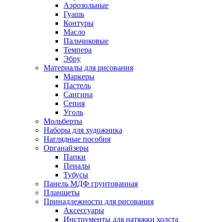
Аэрозольные
Гуашь
Контуры
Масло
Пальчиковые
Темпера
Эбру
Материалы для рисования
Маркеры
Пастель
Сангина
Сепия
Уголь
Мольберты
Наборы для художника
Наглядные пособия
Органайзеры
Папки
Пеналы
Тубусы
Панель МДФ грунтованная
Планшеты
Принадлежности для рисования
Аксессуары
Инструменты для натяжки холста