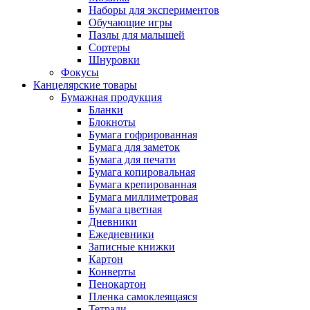
Наборы для экспериментов
Обучающие игры
Пазлы для малышей
Сортеры
Шнуровки
Фокусы
Канцелярские товары
Бумажная продукция
Бланки
Блокноты
Бумага гофрированная
Бумага для заметок
Бумага для печати
Бумага копировальная
Бумага крепированная
Бумага миллиметровая
Бумага цветная
Дневники
Ежедневники
Записные книжки
Картон
Конверты
Пенокартон
Пленка самоклеящаяся
Тетради