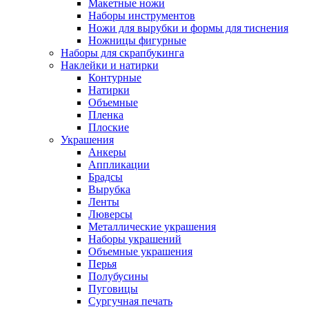
Макетные ножи
Наборы инструментов
Ножи для вырубки и формы для тиснения
Ножницы фигурные
Наборы для скрапбукинга
Наклейки и натирки
Контурные
Натирки
Объемные
Пленка
Плоские
Украшения
Анкеры
Аппликации
Брадсы
Вырубка
Ленты
Люверсы
Металлические украшения
Наборы украшений
Объемные украшения
Перья
Полубусины
Пуговицы
Сургучная печать