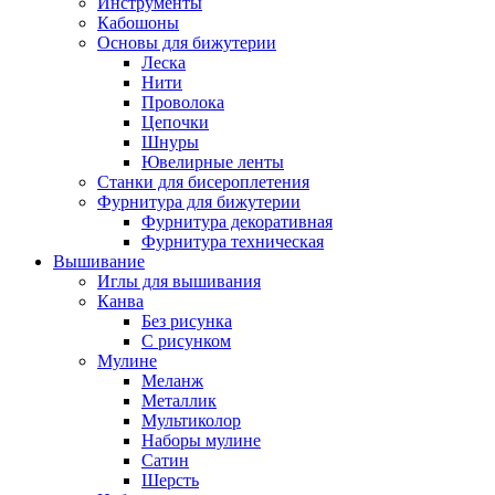
Инструменты
Кабошоны
Основы для бижутерии
Леска
Нити
Проволока
Цепочки
Шнуры
Ювелирные ленты
Станки для бисероплетения
Фурнитура для бижутерии
Фурнитура декоративная
Фурнитура техническая
Вышивание
Иглы для вышивания
Канва
Без рисунка
С рисунком
Мулине
Меланж
Металлик
Мультиколор
Наборы мулине
Сатин
Шерсть