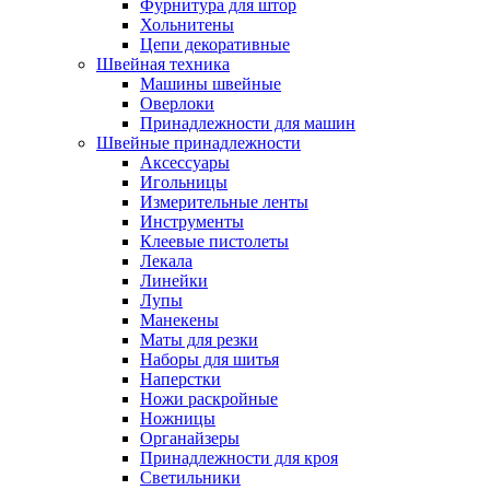
Фурнитура для штор
Хольнитены
Цепи декоративные
Швейная техника
Машины швейные
Оверлоки
Принадлежности для машин
Швейные принадлежности
Аксессуары
Игольницы
Измерительные ленты
Инструменты
Клеевые пистолеты
Лекала
Линейки
Лупы
Манекены
Маты для резки
Наборы для шитья
Наперстки
Ножи раскройные
Ножницы
Органайзеры
Принадлежности для кроя
Светильники