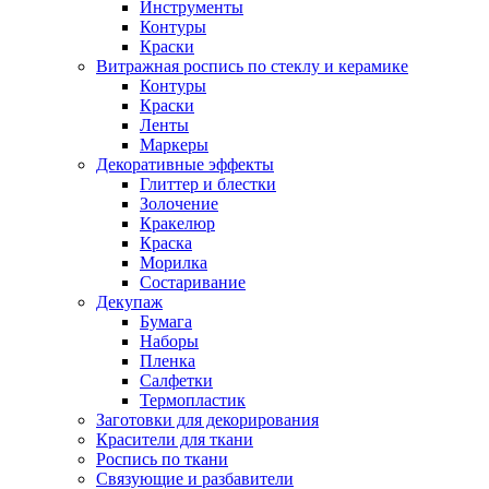
Инструменты
Контуры
Краски
Витражная роспись по стеклу и керамике
Контуры
Краски
Ленты
Маркеры
Декоративные эффекты
Глиттер и блестки
Золочение
Кракелюр
Краска
Морилка
Состаривание
Декупаж
Бумага
Наборы
Пленка
Салфетки
Термопластик
Заготовки для декорирования
Красители для ткани
Роспись по ткани
Связующие и разбавители