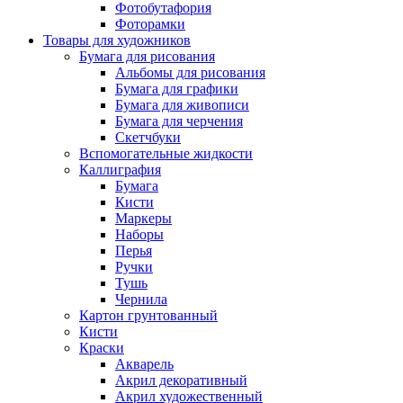
Фотобутафория
Фоторамки
Товары для художников
Бумага для рисования
Альбомы для рисования
Бумага для графики
Бумага для живописи
Бумага для черчения
Скетчбуки
Вспомогательные жидкости
Каллиграфия
Бумага
Кисти
Маркеры
Наборы
Перья
Ручки
Тушь
Чернила
Картон грунтованный
Кисти
Краски
Акварель
Акрил декоративный
Акрил художественный