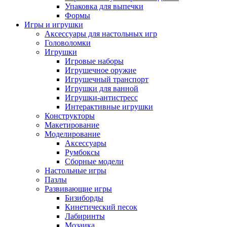
Упаковка для выпечки
Формы
Игры и игрушки
Аксессуары для настольных игр
Головоломки
Игрушки
Игровые наборы
Игрушечное оружие
Игрушечный транспорт
Игрушки для ванной
Игрушки-антистресс
Интерактивные игрушки
Конструкторы
Макетирование
Моделирование
Аксессуары
Румбоксы
Сборные модели
Настольные игры
Пазлы
Развивающие игры
Бизиборды
Кинетический песок
Лабиринты
Мозаика