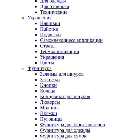
Для одежды
Для пэчворка
Технические
Украшения
Нашивки
Пайетки
Подвески
Самоклеющиеся аппликации
Стразы
Термоаппликации
Украшения
Цветы
Фурнитура
Зажимы для шнуров
Застежки
Кнопки
Кольца
Концевики для шнуров
Люверсы
Молнии
Пряжки
Пуговицы
Фурнитура для бюстгальтеров
Фурнитура для одежды
Фурнитура для сумок