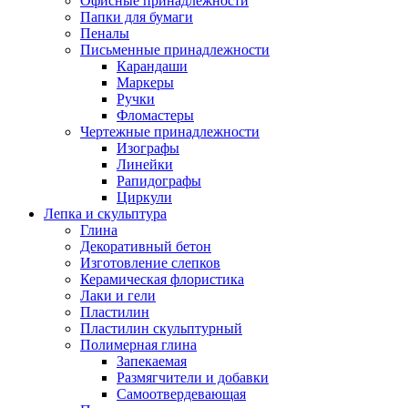
Офисные принадлежности
Папки для бумаги
Пеналы
Письменные принадлежности
Карандаши
Маркеры
Ручки
Фломастеры
Чертежные принадлежности
Изографы
Линейки
Рапидографы
Циркули
Лепка и скульптура
Глина
Декоративный бетон
Изготовление слепков
Керамическая флористика
Лаки и гели
Пластилин
Пластилин скульптурный
Полимерная глина
Запекаемая
Размягчители и добавки
Самоотвердевающая