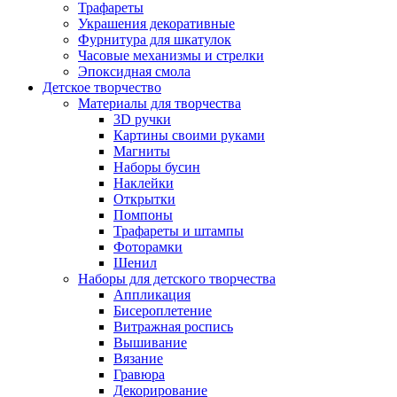
Трафареты
Украшения декоративные
Фурнитура для шкатулок
Часовые механизмы и стрелки
Эпоксидная смола
Детское творчество
Материалы для творчества
3D ручки
Картины своими руками
Магниты
Наборы бусин
Наклейки
Открытки
Помпоны
Трафареты и штампы
Фоторамки
Шенил
Наборы для детского творчества
Аппликация
Бисероплетение
Витражная роспись
Вышивание
Вязание
Гравюра
Декорирование