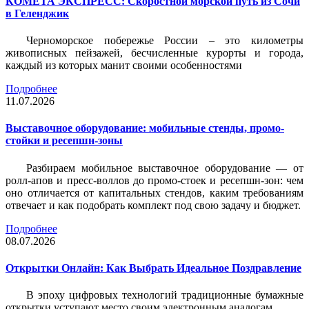
КОМЕТА ЭКСПРЕСС: Скоростной морской путь из Сочи
в Геленджик
Черноморское побережье России – это километры
живописных пейзажей, бесчисленные курорты и города,
каждый из которых манит своими особенностями
Подробнее
11.07.2026
Выставочное оборудование: мобильные стенды, промо-
стойки и ресепшн-зоны
Разбираем мобильное выставочное оборудование — от
ролл-апов и пресс-воллов до промо-стоек и ресепшн-зон: чем
оно отличается от капитальных стендов, каким требованиям
отвечает и как подобрать комплект под свою задачу и бюджет.
Подробнее
08.07.2026
Открытки Онлайн: Как Выбрать Идеальное Поздравление
В эпоху цифровых технологий традиционные бумажные
открытки уступают место своим электронным аналогам