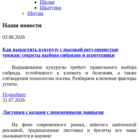
Шилья
Шкатулки
Шнуры
Наши новости
03.08.2026
Как вырастить кукурузу с высокой регулярностью
урожая: секреты выбора гибридов и агротехники
Выращивание кукурузы требует правильного выбора
гибрида, устойчивого к климату и болезням, а также
соблюдения технологии посева. Разбираем ключевые факторы
успеха.
Подробнее
31.07.2026
Листовки c кодами с переменными данными
На фоне современного рынка, забитого шаблонной
рекламой, традиционные листовки и буклеты все чаще
оказываются в корзине