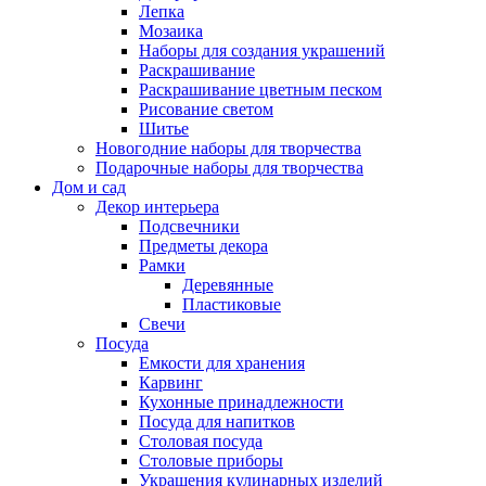
Лепка
Мозаика
Наборы для создания украшений
Раскрашивание
Раскрашивание цветным песком
Рисование светом
Шитье
Новогодние наборы для творчества
Подарочные наборы для творчества
Дом и сад
Декор интерьера
Подсвечники
Предметы декора
Рамки
Деревянные
Пластиковые
Свечи
Посуда
Емкости для хранения
Карвинг
Кухонные принадлежности
Посуда для напитков
Столовая посуда
Столовые приборы
Украшения кулинарных изделий