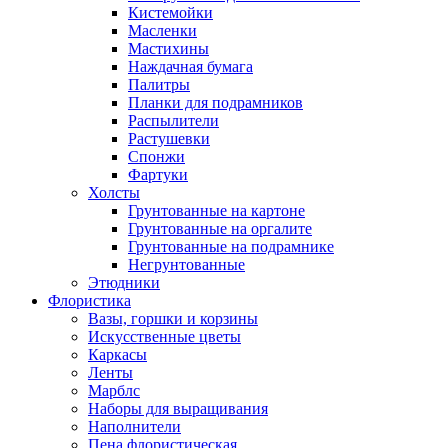
Кистемойки
Масленки
Мастихины
Наждачная бумага
Палитры
Планки для подрамников
Распылители
Растушевки
Спонжи
Фартуки
Холсты
Грунтованные на картоне
Грунтованные на оргалите
Грунтованные на подрамнике
Негрунтованные
Этюдники
Флористика
Вазы, горшки и корзины
Искусственные цветы
Каркасы
Ленты
Марблс
Наборы для выращивания
Наполнители
Пена флористическая