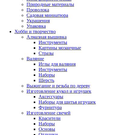
Природные материалы
Проволока
Садовая миниатюра
Украшения
Упаковка
Хобби и творчество
Алмазная вышивка
Инструменты
Картины мозаичные
Стразы
Валяние
Иглы для валяния
Инструменты
Наборы
Шерсть
Выжигание и резьба по дереву
Изготовление кукол и игрушек
Аксессуары
Наборы для шитья игрушек
Фурнитура
Изготовление свечей
Красители
Наборы
Основы
Отдушки