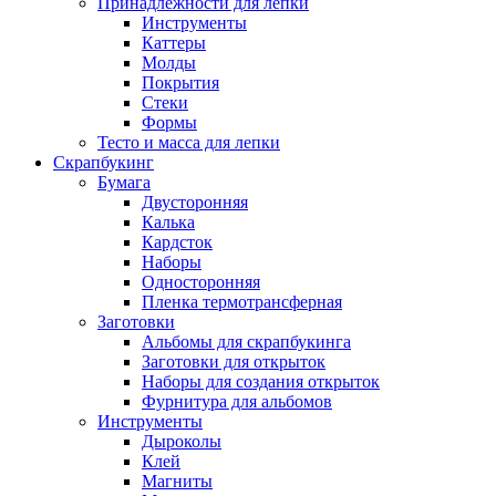
Принадлежности для лепки
Инструменты
Каттеры
Молды
Покрытия
Стеки
Формы
Тесто и масса для лепки
Скрапбукинг
Бумага
Двусторонняя
Калька
Кардсток
Наборы
Односторонняя
Пленка термотрансферная
Заготовки
Альбомы для скрапбукинга
Заготовки для открыток
Наборы для создания открыток
Фурнитура для альбомов
Инструменты
Дыроколы
Клей
Магниты