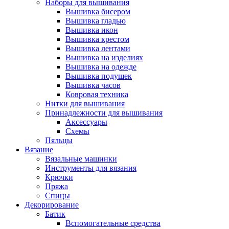
Наборы для вышивания
Вышивка бисером
Вышивка гладью
Вышивка икон
Вышивка крестом
Вышивка лентами
Вышивка на изделиях
Вышивка на одежде
Вышивка подушек
Вышивка часов
Ковровая техника
Нитки для вышивания
Принадлежности для вышивания
Аксессуары
Схемы
Пяльцы
Вязание
Вязальные машинки
Инструменты для вязания
Крючки
Пряжа
Спицы
Декорирование
Батик
Вспомогательные средства