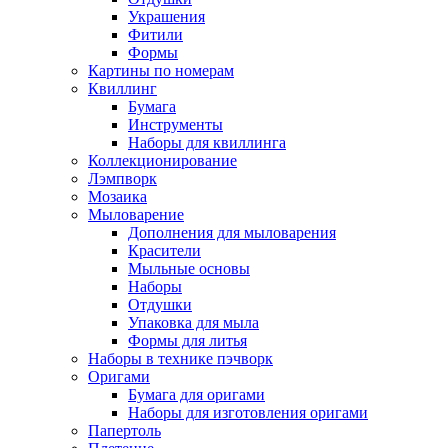
Украшения
Фитили
Формы
Картины по номерам
Квиллинг
Бумага
Инструменты
Наборы для квиллинга
Коллекционирование
Лэмпворк
Мозаика
Мыловарение
Дополнения для мыловарения
Красители
Мыльные основы
Наборы
Отдушки
Упаковка для мыла
Формы для литья
Наборы в технике пэчворк
Оригами
Бумага для оригами
Наборы для изготовления оригами
Папертоль