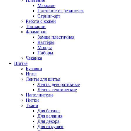
Плетение
Макраме
Плетение из резиночек
Стринг-арт
Работа с кожей
Топиарии
Фоамиран
Замша пластичная
Каттеры
Молды
Наборы
Чеканка
Шитье
Булавки
Иглы
Ленты для шитья
Ленты декоративные
Ленты технические
Наполнители
Нитки
Ткани
Для батика
Для валяния
Для декора
Для игрушек