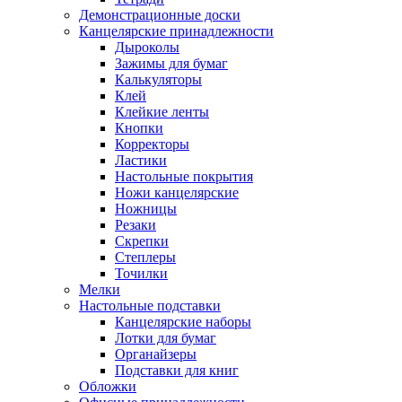
Демонстрационные доски
Канцелярские принадлежности
Дыроколы
Зажимы для бумаг
Калькуляторы
Клей
Клейкие ленты
Кнопки
Корректоры
Ластики
Настольные покрытия
Ножи канцелярские
Ножницы
Резаки
Скрепки
Степлеры
Точилки
Мелки
Настольные подставки
Канцелярские наборы
Лотки для бумаг
Органайзеры
Подставки для книг
Обложки