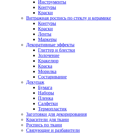
Инструменты
Контуры
Краски
Витражная роспись по стеклу и керамике
Контуры
Краски
Ленты
Маркеры
Декоративные эффекты
Глиттер и блестки
Золочение
Кракелюр
Краска
Морилка
Состаривание
Декупаж
Бумага
Наборы
Пленка
Салфетки
Термопластик
Заготовки для декорирования
Красители для ткани
Роспись по ткани
Связующие и разбавители