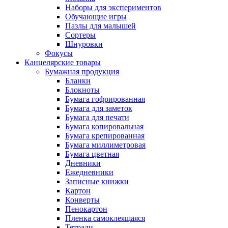
Наборы для экспериментов
Обучающие игры
Пазлы для малышей
Сортеры
Шнуровки
Фокусы
Канцелярские товары
Бумажная продукция
Бланки
Блокноты
Бумага гофрированная
Бумага для заметок
Бумага для печати
Бумага копировальная
Бумага крепированная
Бумага миллиметровая
Бумага цветная
Дневники
Ежедневники
Записные книжки
Картон
Конверты
Пенокартон
Пленка самоклеящаяся
Тетради