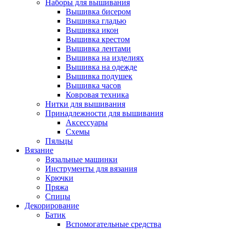
Наборы для вышивания
Вышивка бисером
Вышивка гладью
Вышивка икон
Вышивка крестом
Вышивка лентами
Вышивка на изделиях
Вышивка на одежде
Вышивка подушек
Вышивка часов
Ковровая техника
Нитки для вышивания
Принадлежности для вышивания
Аксессуары
Схемы
Пяльцы
Вязание
Вязальные машинки
Инструменты для вязания
Крючки
Пряжа
Спицы
Декорирование
Батик
Вспомогательные средства