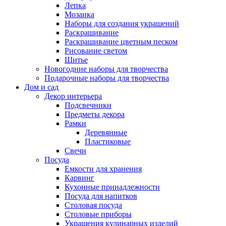
Лепка
Мозаика
Наборы для создания украшений
Раскрашивание
Раскрашивание цветным песком
Рисование светом
Шитье
Новогодние наборы для творчества
Подарочные наборы для творчества
Дом и сад
Декор интерьера
Подсвечники
Предметы декора
Рамки
Деревянные
Пластиковые
Свечи
Посуда
Емкости для хранения
Карвинг
Кухонные принадлежности
Посуда для напитков
Столовая посуда
Столовые приборы
Украшения кулинарных изделий