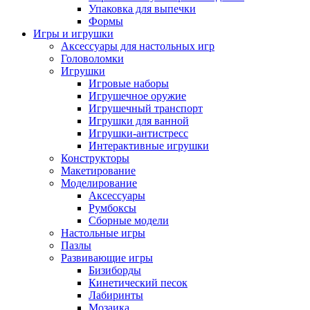
Упаковка для выпечки
Формы
Игры и игрушки
Аксессуары для настольных игр
Головоломки
Игрушки
Игровые наборы
Игрушечное оружие
Игрушечный транспорт
Игрушки для ванной
Игрушки-антистресс
Интерактивные игрушки
Конструкторы
Макетирование
Моделирование
Аксессуары
Румбоксы
Сборные модели
Настольные игры
Пазлы
Развивающие игры
Бизиборды
Кинетический песок
Лабиринты
Мозаика