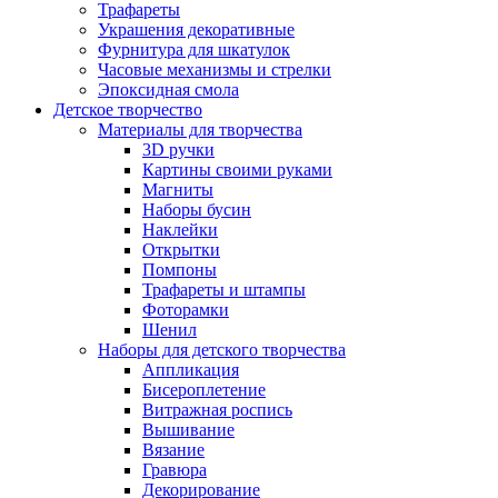
Трафареты
Украшения декоративные
Фурнитура для шкатулок
Часовые механизмы и стрелки
Эпоксидная смола
Детское творчество
Материалы для творчества
3D ручки
Картины своими руками
Магниты
Наборы бусин
Наклейки
Открытки
Помпоны
Трафареты и штампы
Фоторамки
Шенил
Наборы для детского творчества
Аппликация
Бисероплетение
Витражная роспись
Вышивание
Вязание
Гравюра
Декорирование