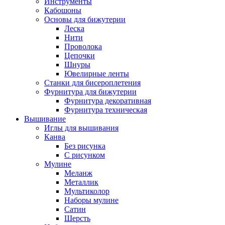
Инструменты
Кабошоны
Основы для бижутерии
Леска
Нити
Проволока
Цепочки
Шнуры
Ювелирные ленты
Станки для бисероплетения
Фурнитура для бижутерии
Фурнитура декоративная
Фурнитура техническая
Вышивание
Иглы для вышивания
Канва
Без рисунка
С рисунком
Мулине
Меланж
Металлик
Мультиколор
Наборы мулине
Сатин
Шерсть