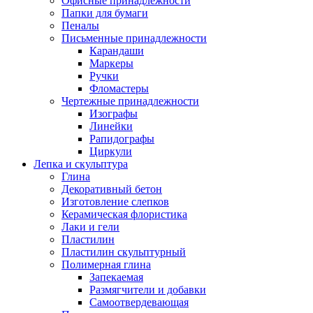
Офисные принадлежности
Папки для бумаги
Пеналы
Письменные принадлежности
Карандаши
Маркеры
Ручки
Фломастеры
Чертежные принадлежности
Изографы
Линейки
Рапидографы
Циркули
Лепка и скульптура
Глина
Декоративный бетон
Изготовление слепков
Керамическая флористика
Лаки и гели
Пластилин
Пластилин скульптурный
Полимерная глина
Запекаемая
Размягчители и добавки
Самоотвердевающая