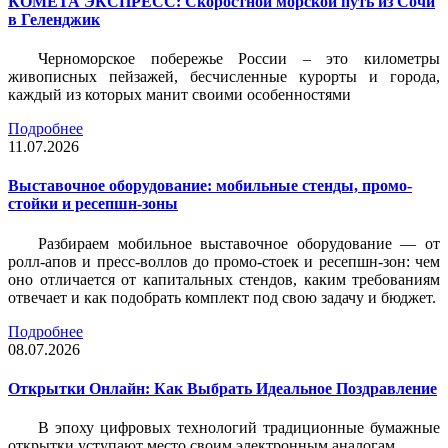
КОМЕТА ЭКСПРЕСС: Скоростной морской путь из Сочи
в Геленджик
Черноморское побережье России – это километры
живописных пейзажей, бесчисленные курорты и города,
каждый из которых манит своими особенностями
Подробнее
11.07.2026
Выставочное оборудование: мобильные стенды, промо-
стойки и ресепшн-зоны
Разбираем мобильное выставочное оборудование — от
ролл-апов и пресс-воллов до промо-стоек и ресепшн-зон: чем
оно отличается от капитальных стендов, каким требованиям
отвечает и как подобрать комплект под свою задачу и бюджет.
Подробнее
08.07.2026
Открытки Онлайн: Как Выбрать Идеальное Поздравление
В эпоху цифровых технологий традиционные бумажные
открытки уступают место своим электронным аналогам