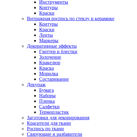
Инструменты
Контуры
Краски
Витражная роспись по стеклу и керамике
Контуры
Краски
Ленты
Маркеры
Декоративные эффекты
Глиттер и блестки
Золочение
Кракелюр
Краска
Морилка
Состаривание
Декупаж
Бумага
Наборы
Пленка
Салфетки
Термопластик
Заготовки для декорирования
Красители для ткани
Роспись по ткани
Связующие и разбавители