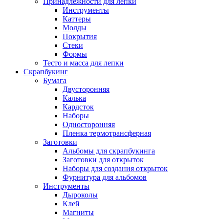
Принадлежности для лепки
Инструменты
Каттеры
Молды
Покрытия
Стеки
Формы
Тесто и масса для лепки
Скрапбукинг
Бумага
Двусторонняя
Калька
Кардсток
Наборы
Односторонняя
Пленка термотрансферная
Заготовки
Альбомы для скрапбукинга
Заготовки для открыток
Наборы для создания открыток
Фурнитура для альбомов
Инструменты
Дыроколы
Клей
Магниты