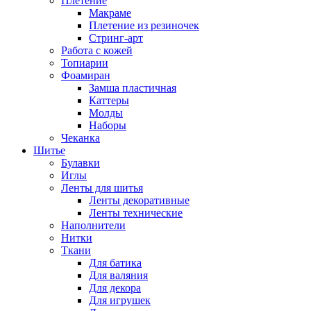
Плетение
Макраме
Плетение из резиночек
Стринг-арт
Работа с кожей
Топиарии
Фоамиран
Замша пластичная
Каттеры
Молды
Наборы
Чеканка
Шитье
Булавки
Иглы
Ленты для шитья
Ленты декоративные
Ленты технические
Наполнители
Нитки
Ткани
Для батика
Для валяния
Для декора
Для игрушек