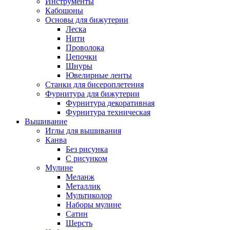
Инструменты
Кабошоны
Основы для бижутерии
Леска
Нити
Проволока
Цепочки
Шнуры
Ювелирные ленты
Станки для бисероплетения
Фурнитура для бижутерии
Фурнитура декоративная
Фурнитура техническая
Вышивание
Иглы для вышивания
Канва
Без рисунка
С рисунком
Мулине
Меланж
Металлик
Мультиколор
Наборы мулине
Сатин
Шерсть