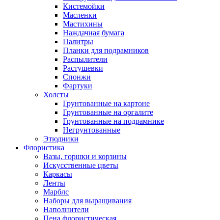
Кистемойки
Масленки
Мастихины
Наждачная бумага
Палитры
Планки для подрамников
Распылители
Растушевки
Спонжи
Фартуки
Холсты
Грунтованные на картоне
Грунтованные на оргалите
Грунтованные на подрамнике
Негрунтованные
Этюдники
Флористика
Вазы, горшки и корзины
Искусственные цветы
Каркасы
Ленты
Марблс
Наборы для выращивания
Наполнители
Пена флористическая