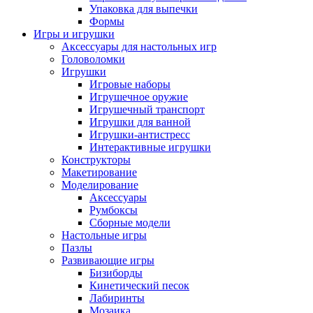
Упаковка для выпечки
Формы
Игры и игрушки
Аксессуары для настольных игр
Головоломки
Игрушки
Игровые наборы
Игрушечное оружие
Игрушечный транспорт
Игрушки для ванной
Игрушки-антистресс
Интерактивные игрушки
Конструкторы
Макетирование
Моделирование
Аксессуары
Румбоксы
Сборные модели
Настольные игры
Пазлы
Развивающие игры
Бизиборды
Кинетический песок
Лабиринты
Мозаика