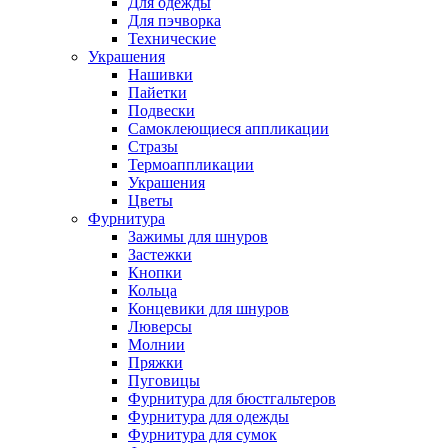
Для одежды
Для пэчворка
Технические
Украшения
Нашивки
Пайетки
Подвески
Самоклеющиеся аппликации
Стразы
Термоаппликации
Украшения
Цветы
Фурнитура
Зажимы для шнуров
Застежки
Кнопки
Кольца
Концевики для шнуров
Люверсы
Молнии
Пряжки
Пуговицы
Фурнитура для бюстгальтеров
Фурнитура для одежды
Фурнитура для сумок