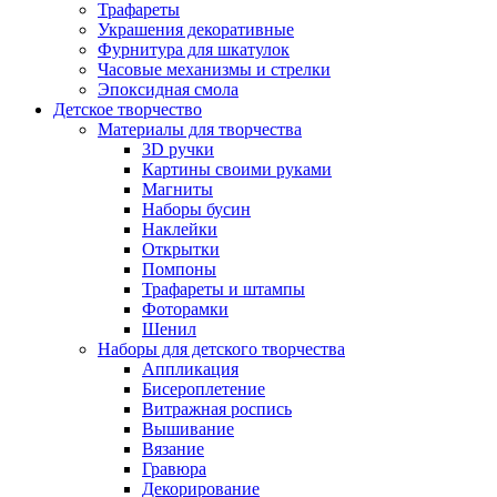
Трафареты
Украшения декоративные
Фурнитура для шкатулок
Часовые механизмы и стрелки
Эпоксидная смола
Детское творчество
Материалы для творчества
3D ручки
Картины своими руками
Магниты
Наборы бусин
Наклейки
Открытки
Помпоны
Трафареты и штампы
Фоторамки
Шенил
Наборы для детского творчества
Аппликация
Бисероплетение
Витражная роспись
Вышивание
Вязание
Гравюра
Декорирование