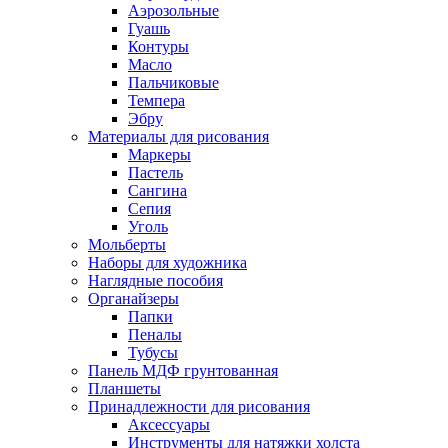
Аэрозольные
Гуашь
Контуры
Масло
Пальчиковые
Темпера
Эбру
Материалы для рисования
Маркеры
Пастель
Сангина
Сепия
Уголь
Мольберты
Наборы для художника
Наглядные пособия
Органайзеры
Папки
Пеналы
Тубусы
Панель МДФ грунтованная
Планшеты
Принадлежности для рисования
Аксессуары
Инструменты для натяжки холста