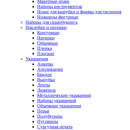
Макетные ножи
Наборы инструментов
Ножи для вырубки и формы для тиснения
Ножницы фигурные
Наборы для скрапбукинга
Наклейки и натирки
Контурные
Натирки
Объемные
Пленка
Плоские
Украшения
Анкеры
Аппликации
Брадсы
Вырубка
Ленты
Люверсы
Металлические украшения
Наборы украшений
Объемные украшения
Перья
Полубусины
Пуговицы
Сургучная печать