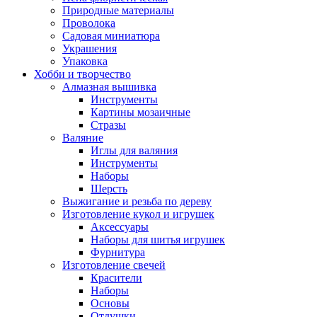
Природные материалы
Проволока
Садовая миниатюра
Украшения
Упаковка
Хобби и творчество
Алмазная вышивка
Инструменты
Картины мозаичные
Стразы
Валяние
Иглы для валяния
Инструменты
Наборы
Шерсть
Выжигание и резьба по дереву
Изготовление кукол и игрушек
Аксессуары
Наборы для шитья игрушек
Фурнитура
Изготовление свечей
Красители
Наборы
Основы
Отдушки