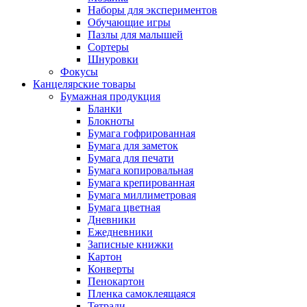
Наборы для экспериментов
Обучающие игры
Пазлы для малышей
Сортеры
Шнуровки
Фокусы
Канцелярские товары
Бумажная продукция
Бланки
Блокноты
Бумага гофрированная
Бумага для заметок
Бумага для печати
Бумага копировальная
Бумага крепированная
Бумага миллиметровая
Бумага цветная
Дневники
Ежедневники
Записные книжки
Картон
Конверты
Пенокартон
Пленка самоклеящаяся
Тетради