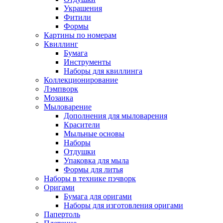
Украшения
Фитили
Формы
Картины по номерам
Квиллинг
Бумага
Инструменты
Наборы для квиллинга
Коллекционирование
Лэмпворк
Мозаика
Мыловарение
Дополнения для мыловарения
Красители
Мыльные основы
Наборы
Отдушки
Упаковка для мыла
Формы для литья
Наборы в технике пэчворк
Оригами
Бумага для оригами
Наборы для изготовления оригами
Папертоль