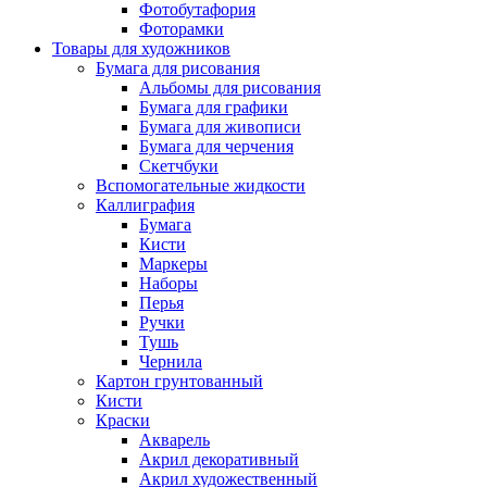
Фотобутафория
Фоторамки
Товары для художников
Бумага для рисования
Альбомы для рисования
Бумага для графики
Бумага для живописи
Бумага для черчения
Скетчбуки
Вспомогательные жидкости
Каллиграфия
Бумага
Кисти
Маркеры
Наборы
Перья
Ручки
Тушь
Чернила
Картон грунтованный
Кисти
Краски
Акварель
Акрил декоративный
Акрил художественный