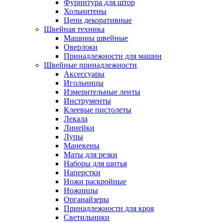
Фурнитура для штор
Хольнитены
Цепи декоративные
Швейная техника
Машины швейные
Оверлоки
Принадлежности для машин
Швейные принадлежности
Аксессуары
Игольницы
Измерительные ленты
Инструменты
Клеевые пистолеты
Лекала
Линейки
Лупы
Манекены
Маты для резки
Наборы для шитья
Наперстки
Ножи раскройные
Ножницы
Органайзеры
Принадлежности для кроя
Светильники