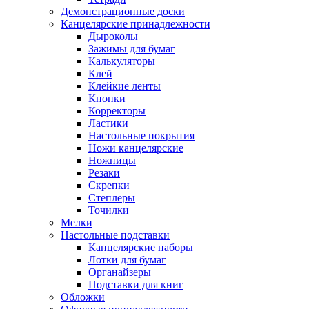
Демонстрационные доски
Канцелярские принадлежности
Дыроколы
Зажимы для бумаг
Калькуляторы
Клей
Клейкие ленты
Кнопки
Корректоры
Ластики
Настольные покрытия
Ножи канцелярские
Ножницы
Резаки
Скрепки
Степлеры
Точилки
Мелки
Настольные подставки
Канцелярские наборы
Лотки для бумаг
Органайзеры
Подставки для книг
Обложки