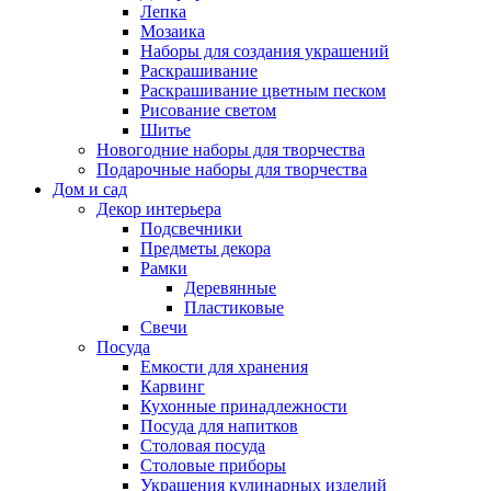
Лепка
Мозаика
Наборы для создания украшений
Раскрашивание
Раскрашивание цветным песком
Рисование светом
Шитье
Новогодние наборы для творчества
Подарочные наборы для творчества
Дом и сад
Декор интерьера
Подсвечники
Предметы декора
Рамки
Деревянные
Пластиковые
Свечи
Посуда
Емкости для хранения
Карвинг
Кухонные принадлежности
Посуда для напитков
Столовая посуда
Столовые приборы
Украшения кулинарных изделий