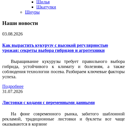
Шилья
Шкатулки
Шнуры
Наши новости
03.08.2026
Как вырастить кукурузу с высокой регулярностью
урожая: секреты выбора гибридов и агротехники
Выращивание кукурузы требует правильного выбора
гибрида, устойчивого к климату и болезням, а также
соблюдения технологии посева. Разбираем ключевые факторы
успеха.
Подробнее
31.07.2026
Листовки c кодами с переменными данными
На фоне современного рынка, забитого шаблонной
рекламой, традиционные листовки и буклеты все чаще
оказываются в корзине