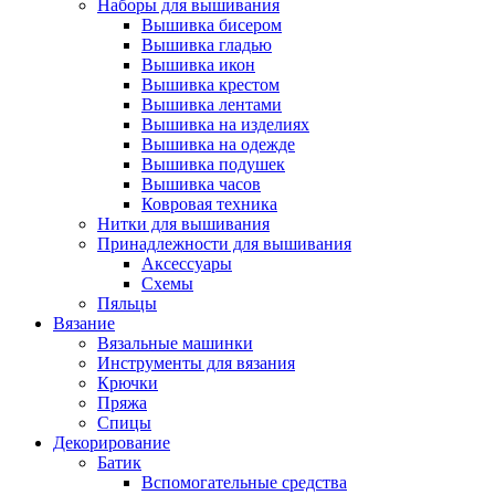
Наборы для вышивания
Вышивка бисером
Вышивка гладью
Вышивка икон
Вышивка крестом
Вышивка лентами
Вышивка на изделиях
Вышивка на одежде
Вышивка подушек
Вышивка часов
Ковровая техника
Нитки для вышивания
Принадлежности для вышивания
Аксессуары
Схемы
Пяльцы
Вязание
Вязальные машинки
Инструменты для вязания
Крючки
Пряжа
Спицы
Декорирование
Батик
Вспомогательные средства