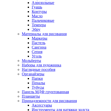
Аэрозольные
Гуашь
Контуры
Масло
Пальчиковые
Темпера
Эбру
Материалы для рисования
Маркеры
Пастель
Сангина
Сепия
Уголь
Мольберты
Наборы для художника
Наглядные пособия
Органайзеры
Папки
Пеналы
Тубусы
Панель МДФ грунтованная
Планшеты
Принадлежности для рисования
Аксессуары
Инструменты для натяжки холста