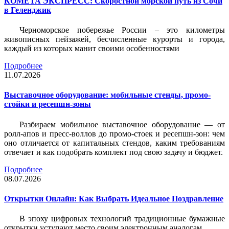
КОМЕТА ЭКСПРЕСС: Скоростной морской путь из Сочи
в Геленджик
Черноморское побережье России – это километры
живописных пейзажей, бесчисленные курорты и города,
каждый из которых манит своими особенностями
Подробнее
11.07.2026
Выставочное оборудование: мобильные стенды, промо-
стойки и ресепшн-зоны
Разбираем мобильное выставочное оборудование — от
ролл-апов и пресс-воллов до промо-стоек и ресепшн-зон: чем
оно отличается от капитальных стендов, каким требованиям
отвечает и как подобрать комплект под свою задачу и бюджет.
Подробнее
08.07.2026
Открытки Онлайн: Как Выбрать Идеальное Поздравление
В эпоху цифровых технологий традиционные бумажные
открытки уступают место своим электронным аналогам