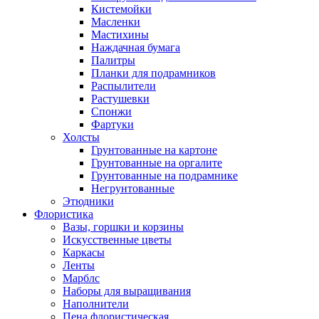
Кистемойки
Масленки
Мастихины
Наждачная бумага
Палитры
Планки для подрамников
Распылители
Растушевки
Спонжи
Фартуки
Холсты
Грунтованные на картоне
Грунтованные на оргалите
Грунтованные на подрамнике
Негрунтованные
Этюдники
Флористика
Вазы, горшки и корзины
Искусственные цветы
Каркасы
Ленты
Марблс
Наборы для выращивания
Наполнители
Пена флористическая