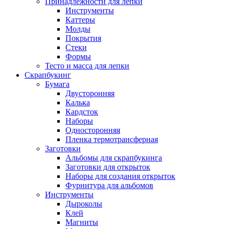
Принадлежности для лепки
Инструменты
Каттеры
Молды
Покрытия
Стеки
Формы
Тесто и масса для лепки
Скрапбукинг
Бумага
Двусторонняя
Калька
Кардсток
Наборы
Односторонняя
Пленка термотрансферная
Заготовки
Альбомы для скрапбукинга
Заготовки для открыток
Наборы для создания открыток
Фурнитура для альбомов
Инструменты
Дыроколы
Клей
Магниты