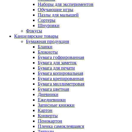
Наборы для экспериментов
Обучающие игры
Пазлы для малышей
Сортеры
Шнуровки
Фокусы
Канцелярские товары
Бумажная продукция
Бланки
Блокноты
Бумага гофрированная
Бумага для заметок
Бумага для печати
Бумага копировальная
Бумага крепированная
Бумага миллиметровая
Бумага цветная
Дневники
Ежедневники
Записные книжки
Картон
Конверты
Пенокартон
Пленка самоклеящаяся
Тетради