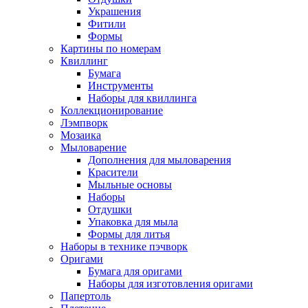
Украшения
Фитили
Формы
Картины по номерам
Квиллинг
Бумага
Инструменты
Наборы для квиллинга
Коллекционирование
Лэмпворк
Мозаика
Мыловарение
Дополнения для мыловарения
Красители
Мыльные основы
Наборы
Отдушки
Упаковка для мыла
Формы для литья
Наборы в технике пэчворк
Оригами
Бумага для оригами
Наборы для изготовления оригами
Папертоль