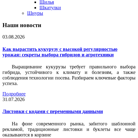
Шилья
Шкатулки
Шнуры
Наши новости
03.08.2026
Как вырастить кукурузу с высокой регулярностью
урожая: секреты выбора гибридов и агротехники
Выращивание кукурузы требует правильного выбора
гибрида, устойчивого к климату и болезням, а также
соблюдения технологии посева. Разбираем ключевые факторы
успеха.
Подробнее
31.07.2026
Листовки c кодами с переменными данными
На фоне современного рынка, забитого шаблонной
рекламой, традиционные листовки и буклеты все чаще
оказываются в корзине