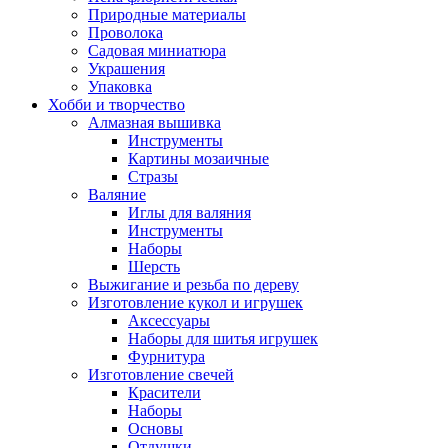
Природные материалы
Проволока
Садовая миниатюра
Украшения
Упаковка
Хобби и творчество
Алмазная вышивка
Инструменты
Картины мозаичные
Стразы
Валяние
Иглы для валяния
Инструменты
Наборы
Шерсть
Выжигание и резьба по дереву
Изготовление кукол и игрушек
Аксессуары
Наборы для шитья игрушек
Фурнитура
Изготовление свечей
Красители
Наборы
Основы
Отдушки