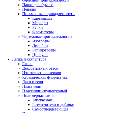
Офисные принадлежности
Папки для бумаги
Пеналы
Письменные принадлежности
Карандаши
Маркеры
Ручки
Фломастеры
Чертежные принадлежности
Изографы
Линейки
Рапидографы
Циркули
Лепка и скульптура
Глина
Декоративный бетон
Изготовление слепков
Керамическая флористика
Лаки и гели
Пластилин
Пластилин скульптурный
Полимерная глина
Запекаемая
Размягчители и добавки
Самоотвердевающая