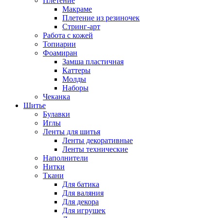
Плетение
Макраме
Плетение из резиночек
Стринг-арт
Работа с кожей
Топиарии
Фоамиран
Замша пластичная
Каттеры
Молды
Наборы
Чеканка
Шитье
Булавки
Иглы
Ленты для шитья
Ленты декоративные
Ленты технические
Наполнители
Нитки
Ткани
Для батика
Для валяния
Для декора
Для игрушек