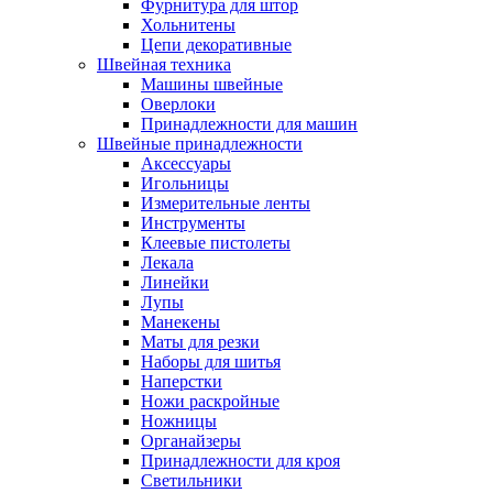
Фурнитура для штор
Хольнитены
Цепи декоративные
Швейная техника
Машины швейные
Оверлоки
Принадлежности для машин
Швейные принадлежности
Аксессуары
Игольницы
Измерительные ленты
Инструменты
Клеевые пистолеты
Лекала
Линейки
Лупы
Манекены
Маты для резки
Наборы для шитья
Наперстки
Ножи раскройные
Ножницы
Органайзеры
Принадлежности для кроя
Светильники