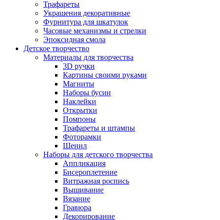
Трафареты
Украшения декоративные
Фурнитура для шкатулок
Часовые механизмы и стрелки
Эпоксидная смола
Детское творчество
Материалы для творчества
3D ручки
Картины своими руками
Магниты
Наборы бусин
Наклейки
Открытки
Помпоны
Трафареты и штампы
Фоторамки
Шенил
Наборы для детского творчества
Аппликация
Бисероплетение
Витражная роспись
Вышивание
Вязание
Гравюра
Декорирование