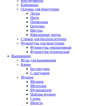
Инструменты
Кабошоны
Основы для бижутерии
Леска
Нити
Проволока
Цепочки
Шнуры
Ювелирные ленты
Станки для бисероплетения
Фурнитура для бижутерии
Фурнитура декоративная
Фурнитура техническая
Вышивание
Иглы для вышивания
Канва
Без рисунка
С рисунком
Мулине
Меланж
Металлик
Мультиколор
Наборы мулине
Сатин
Шерсть