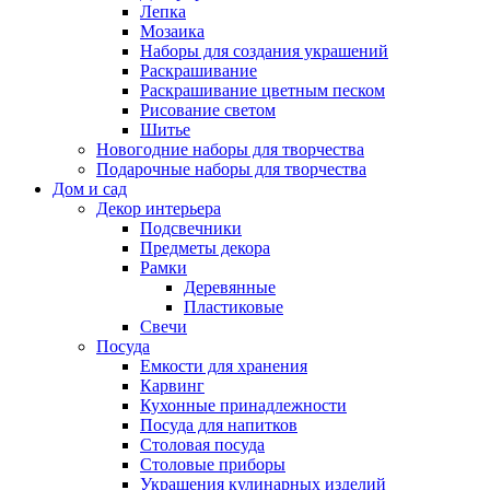
Лепка
Мозаика
Наборы для создания украшений
Раскрашивание
Раскрашивание цветным песком
Рисование светом
Шитье
Новогодние наборы для творчества
Подарочные наборы для творчества
Дом и сад
Декор интерьера
Подсвечники
Предметы декора
Рамки
Деревянные
Пластиковые
Свечи
Посуда
Емкости для хранения
Карвинг
Кухонные принадлежности
Посуда для напитков
Столовая посуда
Столовые приборы
Украшения кулинарных изделий