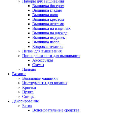
Наборы для вышивания
Вышивка бисером
Вышивка гладью
Вышивка икон
Вышивка крестом
Вышивка лентами
Вышивка на изделиях
Вышивка на одежде
Вышивка подушек
Вышивка часов
Ковровая техника
Нитки для вышивания
Принадлежности для вышивания
Аксессуары
Схемы
Пяльцы
Вязание
Вязальные машинки
Инструменты для вязания
Крючки
Пряжа
Спицы
Декорирование
Батик
Вспомогательные средства