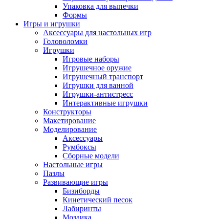
Упаковка для выпечки
Формы
Игры и игрушки
Аксессуары для настольных игр
Головоломки
Игрушки
Игровые наборы
Игрушечное оружие
Игрушечный транспорт
Игрушки для ванной
Игрушки-антистресс
Интерактивные игрушки
Конструкторы
Макетирование
Моделирование
Аксессуары
Румбоксы
Сборные модели
Настольные игры
Пазлы
Развивающие игры
Бизиборды
Кинетический песок
Лабиринты
Мозаика