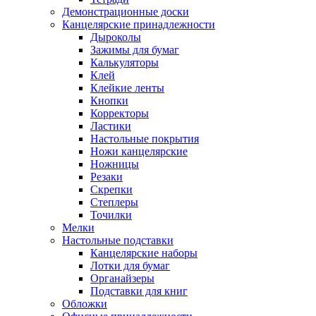
Демонстрационные доски
Канцелярские принадлежности
Дыроколы
Зажимы для бумаг
Калькуляторы
Клей
Клейкие ленты
Кнопки
Корректоры
Ластики
Настольные покрытия
Ножи канцелярские
Ножницы
Резаки
Скрепки
Степлеры
Точилки
Мелки
Настольные подставки
Канцелярские наборы
Лотки для бумаг
Органайзеры
Подставки для книг
Обложки