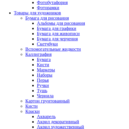
Фотобутафория
Фоторамки
Товары для художников
Бумага для рисования
Альбомы для рисования
Бумага для графики
Бумага для живописи
Бумага для черчения
Скетчбуки
Вспомогательные жидкости
Каллиграфия
Бумага
Кисти
Маркеры
Наборы
Перья
Ручки
Тушь
Чернила
Картон грунтованный
Кисти
Краски
Акварель
Акрил декоративный
Акрил художественный