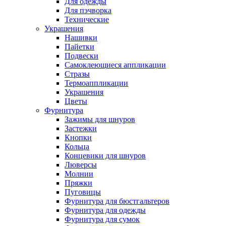
Для одежды
Для пэчворка
Технические
Украшения
Нашивки
Пайетки
Подвески
Самоклеющиеся аппликации
Стразы
Термоаппликации
Украшения
Цветы
Фурнитура
Зажимы для шнуров
Застежки
Кнопки
Кольца
Концевики для шнуров
Люверсы
Молнии
Пряжки
Пуговицы
Фурнитура для бюстгальтеров
Фурнитура для одежды
Фурнитура для сумок