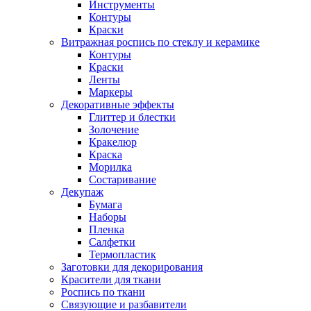
Инструменты
Контуры
Краски
Витражная роспись по стеклу и керамике
Контуры
Краски
Ленты
Маркеры
Декоративные эффекты
Глиттер и блестки
Золочение
Кракелюр
Краска
Морилка
Состаривание
Декупаж
Бумага
Наборы
Пленка
Салфетки
Термопластик
Заготовки для декорирования
Красители для ткани
Роспись по ткани
Связующие и разбавители