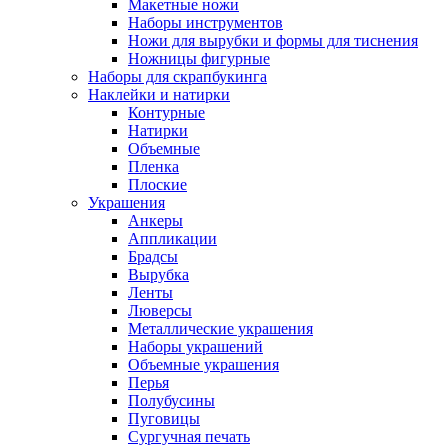
Макетные ножи
Наборы инструментов
Ножи для вырубки и формы для тиснения
Ножницы фигурные
Наборы для скрапбукинга
Наклейки и натирки
Контурные
Натирки
Объемные
Пленка
Плоские
Украшения
Анкеры
Аппликации
Брадсы
Вырубка
Ленты
Люверсы
Металлические украшения
Наборы украшений
Объемные украшения
Перья
Полубусины
Пуговицы
Сургучная печать