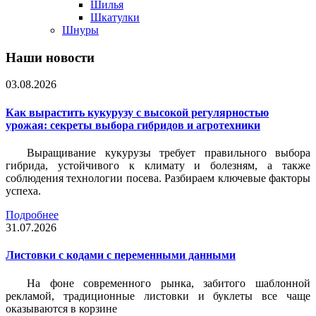
Шилья
Шкатулки
Шнуры
Наши новости
03.08.2026
Как вырастить кукурузу с высокой регулярностью
урожая: секреты выбора гибридов и агротехники
Выращивание кукурузы требует правильного выбора
гибрида, устойчивого к климату и болезням, а также
соблюдения технологии посева. Разбираем ключевые факторы
успеха.
Подробнее
31.07.2026
Листовки c кодами с переменными данными
На фоне современного рынка, забитого шаблонной
рекламой, традиционные листовки и буклеты все чаще
оказываются в корзине