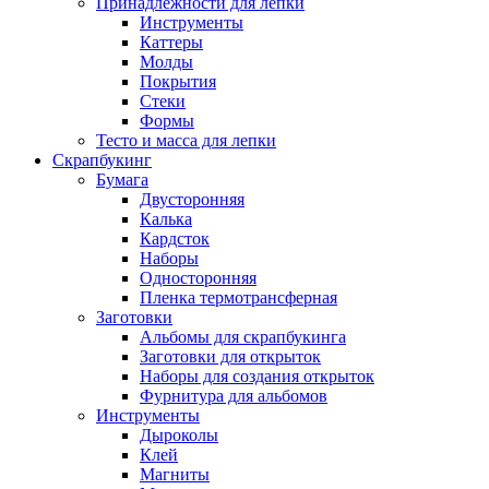
Принадлежности для лепки
Инструменты
Каттеры
Молды
Покрытия
Стеки
Формы
Тесто и масса для лепки
Скрапбукинг
Бумага
Двусторонняя
Калька
Кардсток
Наборы
Односторонняя
Пленка термотрансферная
Заготовки
Альбомы для скрапбукинга
Заготовки для открыток
Наборы для создания открыток
Фурнитура для альбомов
Инструменты
Дыроколы
Клей
Магниты