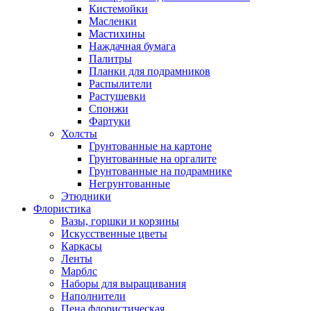
Кистемойки
Масленки
Мастихины
Наждачная бумага
Палитры
Планки для подрамников
Распылители
Растушевки
Спонжи
Фартуки
Холсты
Грунтованные на картоне
Грунтованные на оргалите
Грунтованные на подрамнике
Негрунтованные
Этюдники
Флористика
Вазы, горшки и корзины
Искусственные цветы
Каркасы
Ленты
Марблс
Наборы для выращивания
Наполнители
Пена флористическая