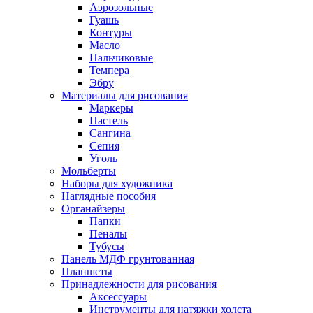
Аэрозольные
Гуашь
Контуры
Масло
Пальчиковые
Темпера
Эбру
Материалы для рисования
Маркеры
Пастель
Сангина
Сепия
Уголь
Мольберты
Наборы для художника
Наглядные пособия
Органайзеры
Папки
Пеналы
Тубусы
Панель МДФ грунтованная
Планшеты
Принадлежности для рисования
Аксессуары
Инструменты для натяжки холста