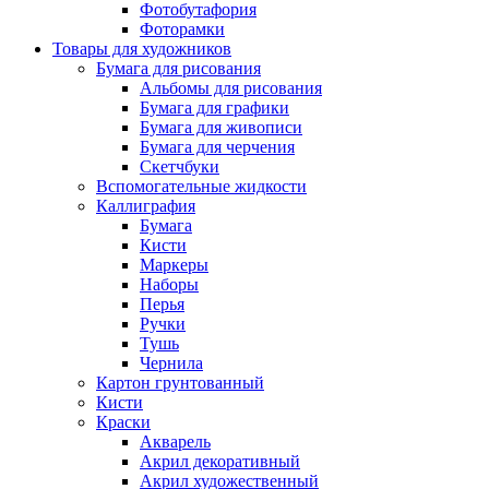
Фотобутафория
Фоторамки
Товары для художников
Бумага для рисования
Альбомы для рисования
Бумага для графики
Бумага для живописи
Бумага для черчения
Скетчбуки
Вспомогательные жидкости
Каллиграфия
Бумага
Кисти
Маркеры
Наборы
Перья
Ручки
Тушь
Чернила
Картон грунтованный
Кисти
Краски
Акварель
Акрил декоративный
Акрил художественный