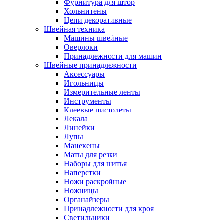
Фурнитура для штор
Хольнитены
Цепи декоративные
Швейная техника
Машины швейные
Оверлоки
Принадлежности для машин
Швейные принадлежности
Аксессуары
Игольницы
Измерительные ленты
Инструменты
Клеевые пистолеты
Лекала
Линейки
Лупы
Манекены
Маты для резки
Наборы для шитья
Наперстки
Ножи раскройные
Ножницы
Органайзеры
Принадлежности для кроя
Светильники