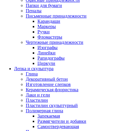
Офисные принадлежности
Папки для бумаги
Пеналы
Письменные принадлежности
Карандаши
Маркеры
Ручки
Фломастеры
Чертежные принадлежности
Изографы
Линейки
Рапидографы
Циркули
Лепка и скульптура
Глина
Декоративный бетон
Изготовление слепков
Керамическая флористика
Лаки и гели
Пластилин
Пластилин скульптурный
Полимерная глина
Запекаемая
Размягчители и добавки
Самоотвердевающая