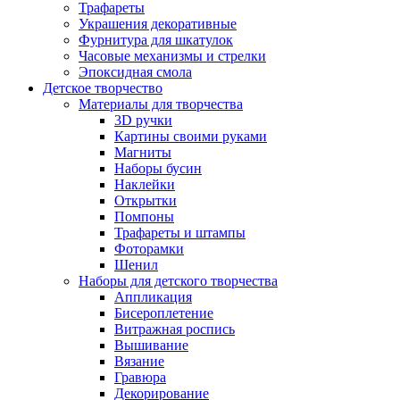
Трафареты
Украшения декоративные
Фурнитура для шкатулок
Часовые механизмы и стрелки
Эпоксидная смола
Детское творчество
Материалы для творчества
3D ручки
Картины своими руками
Магниты
Наборы бусин
Наклейки
Открытки
Помпоны
Трафареты и штампы
Фоторамки
Шенил
Наборы для детского творчества
Аппликация
Бисероплетение
Витражная роспись
Вышивание
Вязание
Гравюра
Декорирование