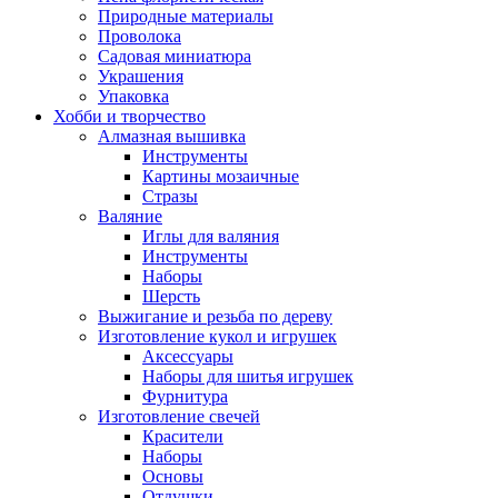
Природные материалы
Проволока
Садовая миниатюра
Украшения
Упаковка
Хобби и творчество
Алмазная вышивка
Инструменты
Картины мозаичные
Стразы
Валяние
Иглы для валяния
Инструменты
Наборы
Шерсть
Выжигание и резьба по дереву
Изготовление кукол и игрушек
Аксессуары
Наборы для шитья игрушек
Фурнитура
Изготовление свечей
Красители
Наборы
Основы
Отдушки