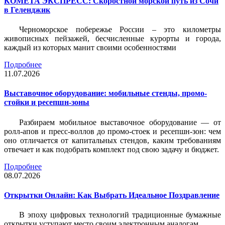
КОМЕТА ЭКСПРЕСС: Скоростной морской путь из Сочи
в Геленджик
Черноморское побережье России – это километры
живописных пейзажей, бесчисленные курорты и города,
каждый из которых манит своими особенностями
Подробнее
11.07.2026
Выставочное оборудование: мобильные стенды, промо-
стойки и ресепшн-зоны
Разбираем мобильное выставочное оборудование — от
ролл-апов и пресс-воллов до промо-стоек и ресепшн-зон: чем
оно отличается от капитальных стендов, каким требованиям
отвечает и как подобрать комплект под свою задачу и бюджет.
Подробнее
08.07.2026
Открытки Онлайн: Как Выбрать Идеальное Поздравление
В эпоху цифровых технологий традиционные бумажные
открытки уступают место своим электронным аналогам