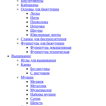
Инструменты
Кабошоны
Основы для бижутерии
Леска
Нити
Проволока
Цепочки
Шнуры
Ювелирные ленты
Станки для бисероплетения
Фурнитура для бижутерии
Фурнитура декоративная
Фурнитура техническая
Вышивание
Иглы для вышивания
Канва
Без рисунка
С рисунком
Мулине
Меланж
Металлик
Мультиколор
Наборы мулине
Сатин
Шерсть