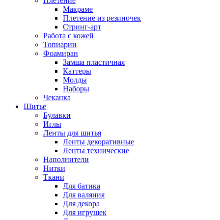
Плетение
Макраме
Плетение из резиночек
Стринг-арт
Работа с кожей
Топиарии
Фоамиран
Замша пластичная
Каттеры
Молды
Наборы
Чеканка
Шитье
Булавки
Иглы
Ленты для шитья
Ленты декоративные
Ленты технические
Наполнители
Нитки
Ткани
Для батика
Для валяния
Для декора
Для игрушек