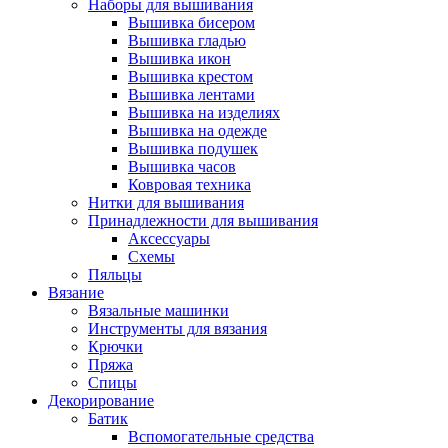
Наборы для вышивания
Вышивка бисером
Вышивка гладью
Вышивка икон
Вышивка крестом
Вышивка лентами
Вышивка на изделиях
Вышивка на одежде
Вышивка подушек
Вышивка часов
Ковровая техника
Нитки для вышивания
Принадлежности для вышивания
Аксессуары
Схемы
Пяльцы
Вязание
Вязальные машинки
Инструменты для вязания
Крючки
Пряжа
Спицы
Декорирование
Батик
Вспомогательные средства