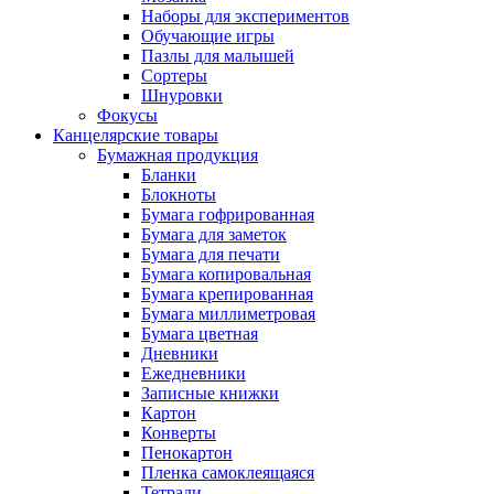
Наборы для экспериментов
Обучающие игры
Пазлы для малышей
Сортеры
Шнуровки
Фокусы
Канцелярские товары
Бумажная продукция
Бланки
Блокноты
Бумага гофрированная
Бумага для заметок
Бумага для печати
Бумага копировальная
Бумага крепированная
Бумага миллиметровая
Бумага цветная
Дневники
Ежедневники
Записные книжки
Картон
Конверты
Пенокартон
Пленка самоклеящаяся
Тетради