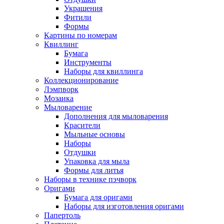
Украшения
Фитили
Формы
Картины по номерам
Квиллинг
Бумага
Инструменты
Наборы для квиллинга
Коллекционирование
Лэмпворк
Мозаика
Мыловарение
Дополнения для мыловарения
Красители
Мыльные основы
Наборы
Отдушки
Упаковка для мыла
Формы для литья
Наборы в технике пэчворк
Оригами
Бумага для оригами
Наборы для изготовления оригами
Папертоль