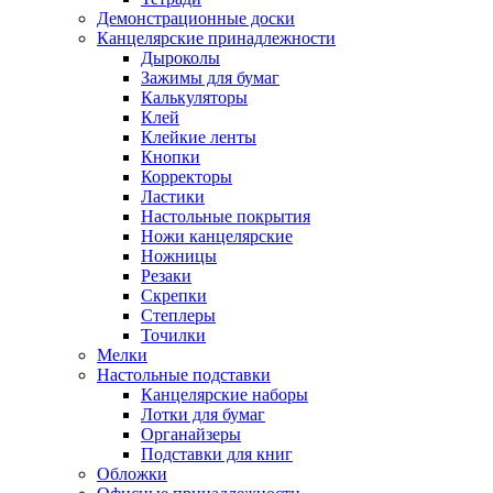
Демонстрационные доски
Канцелярские принадлежности
Дыроколы
Зажимы для бумаг
Калькуляторы
Клей
Клейкие ленты
Кнопки
Корректоры
Ластики
Настольные покрытия
Ножи канцелярские
Ножницы
Резаки
Скрепки
Степлеры
Точилки
Мелки
Настольные подставки
Канцелярские наборы
Лотки для бумаг
Органайзеры
Подставки для книг
Обложки