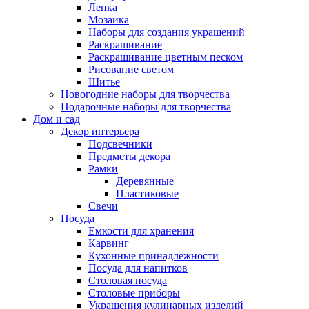
Лепка
Мозаика
Наборы для создания украшений
Раскрашивание
Раскрашивание цветным песком
Рисование светом
Шитье
Новогодние наборы для творчества
Подарочные наборы для творчества
Дом и сад
Декор интерьера
Подсвечники
Предметы декора
Рамки
Деревянные
Пластиковые
Свечи
Посуда
Емкости для хранения
Карвинг
Кухонные принадлежности
Посуда для напитков
Столовая посуда
Столовые приборы
Украшения кулинарных изделий