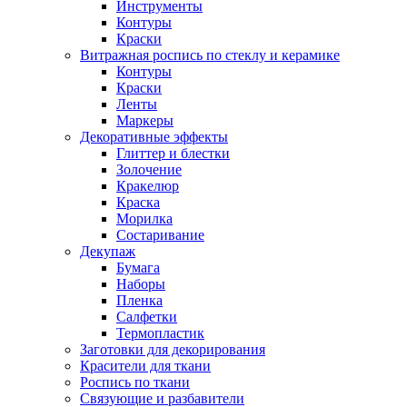
Инструменты
Контуры
Краски
Витражная роспись по стеклу и керамике
Контуры
Краски
Ленты
Маркеры
Декоративные эффекты
Глиттер и блестки
Золочение
Кракелюр
Краска
Морилка
Состаривание
Декупаж
Бумага
Наборы
Пленка
Салфетки
Термопластик
Заготовки для декорирования
Красители для ткани
Роспись по ткани
Связующие и разбавители