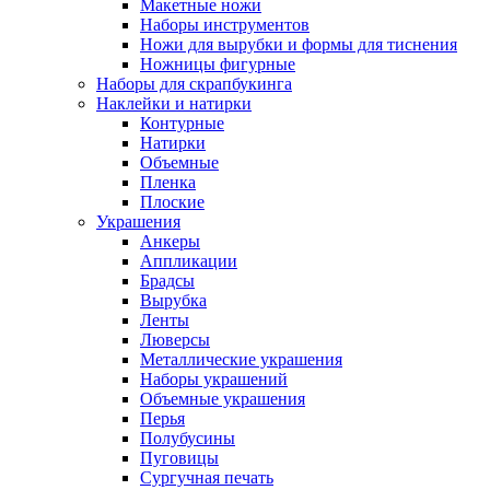
Макетные ножи
Наборы инструментов
Ножи для вырубки и формы для тиснения
Ножницы фигурные
Наборы для скрапбукинга
Наклейки и натирки
Контурные
Натирки
Объемные
Пленка
Плоские
Украшения
Анкеры
Аппликации
Брадсы
Вырубка
Ленты
Люверсы
Металлические украшения
Наборы украшений
Объемные украшения
Перья
Полубусины
Пуговицы
Сургучная печать