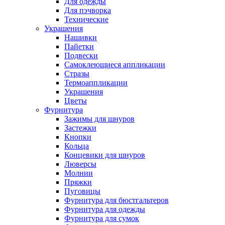
Для одежды
Для пэчворка
Технические
Украшения
Нашивки
Пайетки
Подвески
Самоклеющиеся аппликации
Стразы
Термоаппликации
Украшения
Цветы
Фурнитура
Зажимы для шнуров
Застежки
Кнопки
Кольца
Концевики для шнуров
Люверсы
Молнии
Пряжки
Пуговицы
Фурнитура для бюстгальтеров
Фурнитура для одежды
Фурнитура для сумок