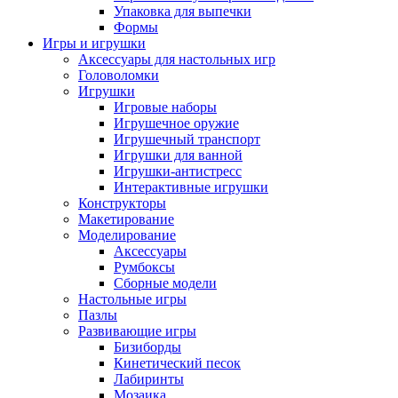
Упаковка для выпечки
Формы
Игры и игрушки
Аксессуары для настольных игр
Головоломки
Игрушки
Игровые наборы
Игрушечное оружие
Игрушечный транспорт
Игрушки для ванной
Игрушки-антистресс
Интерактивные игрушки
Конструкторы
Макетирование
Моделирование
Аксессуары
Румбоксы
Сборные модели
Настольные игры
Пазлы
Развивающие игры
Бизиборды
Кинетический песок
Лабиринты
Мозаика