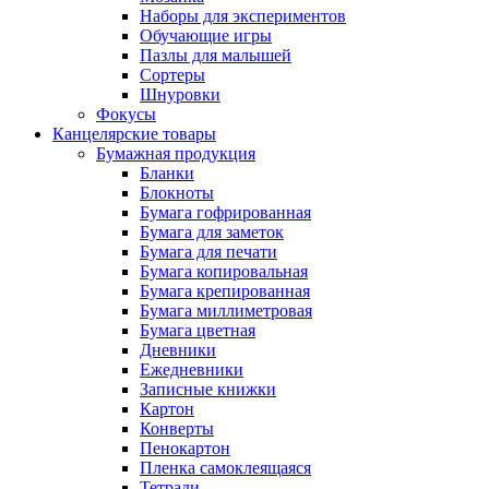
Наборы для экспериментов
Обучающие игры
Пазлы для малышей
Сортеры
Шнуровки
Фокусы
Канцелярские товары
Бумажная продукция
Бланки
Блокноты
Бумага гофрированная
Бумага для заметок
Бумага для печати
Бумага копировальная
Бумага крепированная
Бумага миллиметровая
Бумага цветная
Дневники
Ежедневники
Записные книжки
Картон
Конверты
Пенокартон
Пленка самоклеящаяся
Тетради