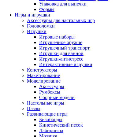
Упаковка для выпечки
Формы
Игры и игрушки
Аксессуары для настольных игр
Головоломки
Игрушки
Игровые наборы
Игрушечное оружие
Игрушечный транспорт
Игрушки для ванной
Игрушки-антистресс
Интерактивные игрушки
Конструкторы
Макетирование
Моделирование
Аксессуары
Румбоксы
Сборные модели
Настольные игры
Пазлы
Развивающие игры
Бизиборды
Кинетический песок
Лабиринты
Мозаика