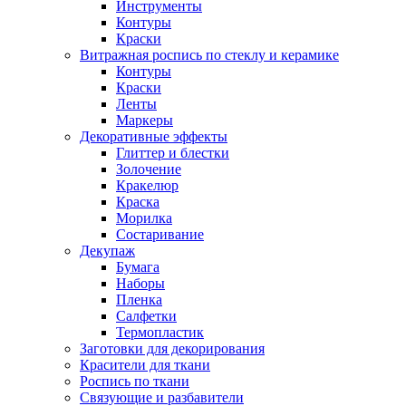
Инструменты
Контуры
Краски
Витражная роспись по стеклу и керамике
Контуры
Краски
Ленты
Маркеры
Декоративные эффекты
Глиттер и блестки
Золочение
Кракелюр
Краска
Морилка
Состаривание
Декупаж
Бумага
Наборы
Пленка
Салфетки
Термопластик
Заготовки для декорирования
Красители для ткани
Роспись по ткани
Связующие и разбавители