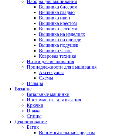
Наборы для вышивания
Вышивка бисером
Вышивка гладью
Вышивка икон
Вышивка крестом
Вышивка лентами
Вышивка на изделиях
Вышивка на одежде
Вышивка подушек
Вышивка часов
Ковровая техника
Нитки для вышивания
Принадлежности для вышивания
Аксессуары
Схемы
Пяльцы
Вязание
Вязальные машинки
Инструменты для вязания
Крючки
Пряжа
Спицы
Декорирование
Батик
Вспомогательные средства