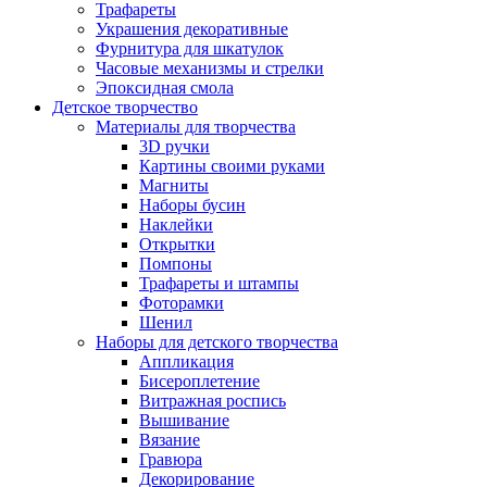
Трафареты
Украшения декоративные
Фурнитура для шкатулок
Часовые механизмы и стрелки
Эпоксидная смола
Детское творчество
Материалы для творчества
3D ручки
Картины своими руками
Магниты
Наборы бусин
Наклейки
Открытки
Помпоны
Трафареты и штампы
Фоторамки
Шенил
Наборы для детского творчества
Аппликация
Бисероплетение
Витражная роспись
Вышивание
Вязание
Гравюра
Декорирование