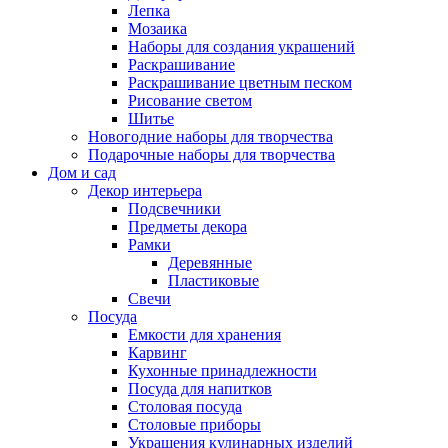
Лепка
Мозаика
Наборы для создания украшений
Раскрашивание
Раскрашивание цветным песком
Рисование светом
Шитье
Новогодние наборы для творчества
Подарочные наборы для творчества
Дом и сад
Декор интерьера
Подсвечники
Предметы декора
Рамки
Деревянные
Пластиковые
Свечи
Посуда
Емкости для хранения
Карвинг
Кухонные принадлежности
Посуда для напитков
Столовая посуда
Столовые приборы
Украшения кулинарных изделий