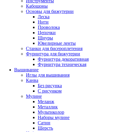
Инструменты
Кабошоны
Основы для бижутерии
Леска
Нити
Проволока
Цепочки
Шнуры
Ювелирные ленты
Станки для бисероплетения
Фурнитура для бижутерии
Фурнитура декоративная
Фурнитура техническая
Вышивание
Иглы для вышивания
Канва
Без рисунка
С рисунком
Мулине
Меланж
Металлик
Мультиколор
Наборы мулине
Сатин
Шерсть