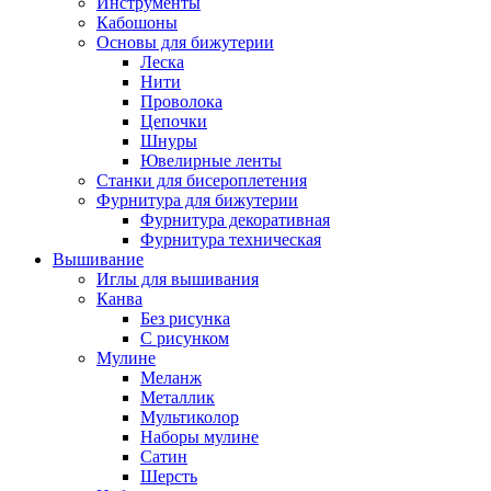
Инструменты
Кабошоны
Основы для бижутерии
Леска
Нити
Проволока
Цепочки
Шнуры
Ювелирные ленты
Станки для бисероплетения
Фурнитура для бижутерии
Фурнитура декоративная
Фурнитура техническая
Вышивание
Иглы для вышивания
Канва
Без рисунка
С рисунком
Мулине
Меланж
Металлик
Мультиколор
Наборы мулине
Сатин
Шерсть