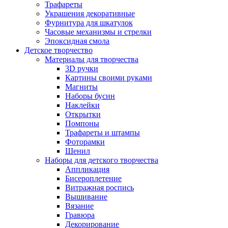
Трафареты
Украшения декоративные
Фурнитура для шкатулок
Часовые механизмы и стрелки
Эпоксидная смола
Детское творчество
Материалы для творчества
3D ручки
Картины своими руками
Магниты
Наборы бусин
Наклейки
Открытки
Помпоны
Трафареты и штампы
Фоторамки
Шенил
Наборы для детского творчества
Аппликация
Бисероплетение
Витражная роспись
Вышивание
Вязание
Гравюра
Декорирование