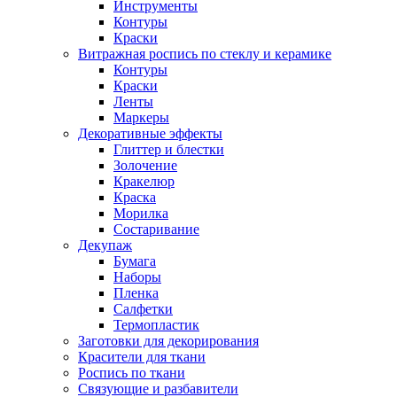
Инструменты
Контуры
Краски
Витражная роспись по стеклу и керамике
Контуры
Краски
Ленты
Маркеры
Декоративные эффекты
Глиттер и блестки
Золочение
Кракелюр
Краска
Морилка
Состаривание
Декупаж
Бумага
Наборы
Пленка
Салфетки
Термопластик
Заготовки для декорирования
Красители для ткани
Роспись по ткани
Связующие и разбавители