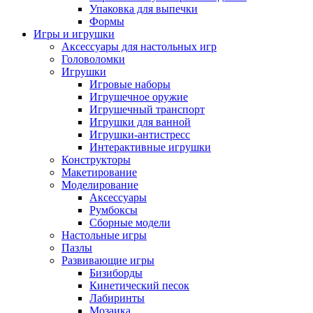
Упаковка для выпечки
Формы
Игры и игрушки
Аксессуары для настольных игр
Головоломки
Игрушки
Игровые наборы
Игрушечное оружие
Игрушечный транспорт
Игрушки для ванной
Игрушки-антистресс
Интерактивные игрушки
Конструкторы
Макетирование
Моделирование
Аксессуары
Румбоксы
Сборные модели
Настольные игры
Пазлы
Развивающие игры
Бизиборды
Кинетический песок
Лабиринты
Мозаика