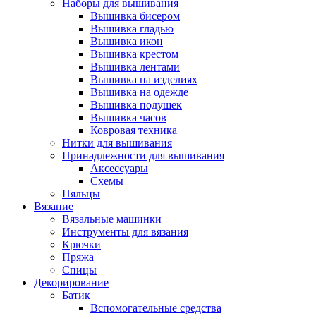
Наборы для вышивания
Вышивка бисером
Вышивка гладью
Вышивка икон
Вышивка крестом
Вышивка лентами
Вышивка на изделиях
Вышивка на одежде
Вышивка подушек
Вышивка часов
Ковровая техника
Нитки для вышивания
Принадлежности для вышивания
Аксессуары
Схемы
Пяльцы
Вязание
Вязальные машинки
Инструменты для вязания
Крючки
Пряжа
Спицы
Декорирование
Батик
Вспомогательные средства