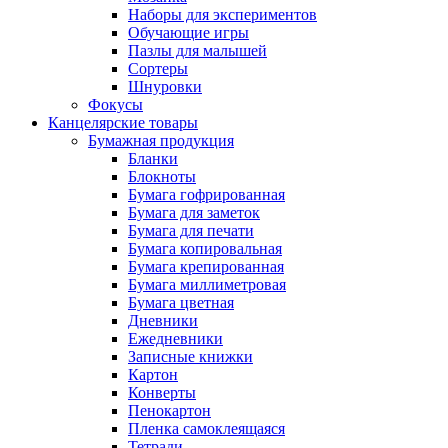
Наборы для экспериментов
Обучающие игры
Пазлы для малышей
Сортеры
Шнуровки
Фокусы
Канцелярские товары
Бумажная продукция
Бланки
Блокноты
Бумага гофрированная
Бумага для заметок
Бумага для печати
Бумага копировальная
Бумага крепированная
Бумага миллиметровая
Бумага цветная
Дневники
Ежедневники
Записные книжки
Картон
Конверты
Пенокартон
Пленка самоклеящаяся
Тетради