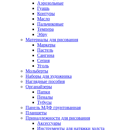
Аэрозольные
Гуашь
Контуры
Масло
Пальчиковые
Темпера
Эбру
Материалы для рисования
Маркеры
Пастель
Сангина
Сепия
Уголь
Мольберты
Наборы для художника
Наглядные пособия
Органайзеры
Папки
Пеналы
Тубусы
Панель МДФ грунтованная
Планшеты
Принадлежности для рисования
Аксессуары
Инструменты для натяжки холста