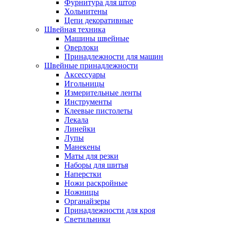
Фурнитура для штор
Хольнитены
Цепи декоративные
Швейная техника
Машины швейные
Оверлоки
Принадлежности для машин
Швейные принадлежности
Аксессуары
Игольницы
Измерительные ленты
Инструменты
Клеевые пистолеты
Лекала
Линейки
Лупы
Манекены
Маты для резки
Наборы для шитья
Наперстки
Ножи раскройные
Ножницы
Органайзеры
Принадлежности для кроя
Светильники