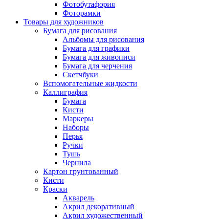
Фотобутафория
Фоторамки
Товары для художников
Бумага для рисования
Альбомы для рисования
Бумага для графики
Бумага для живописи
Бумага для черчения
Скетчбуки
Вспомогательные жидкости
Каллиграфия
Бумага
Кисти
Маркеры
Наборы
Перья
Ручки
Тушь
Чернила
Картон грунтованный
Кисти
Краски
Акварель
Акрил декоративный
Акрил художественный