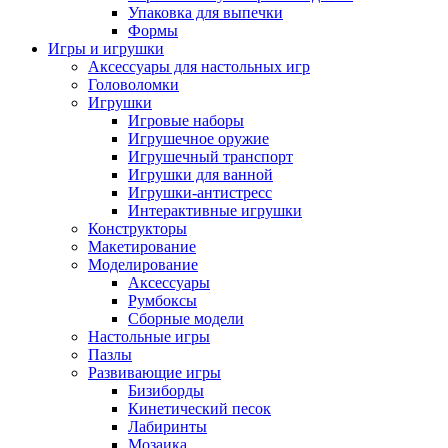
Упаковка для выпечки
Формы
Игры и игрушки
Аксессуары для настольных игр
Головоломки
Игрушки
Игровые наборы
Игрушечное оружие
Игрушечный транспорт
Игрушки для ванной
Игрушки-антистресс
Интерактивные игрушки
Конструкторы
Макетирование
Моделирование
Аксессуары
Румбоксы
Сборные модели
Настольные игры
Пазлы
Развивающие игры
Бизиборды
Кинетический песок
Лабиринты
Мозаика