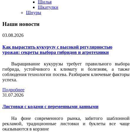
Шилья
Шкатулки
Шнуры
Наши новости
03.08.2026
Как вырастить кукурузу с высокой регулярностью
урожая: секреты выбора гибридов и агротехники
Выращивание кукурузы требует правильного выбора
гибрида, устойчивого к климату и болезням, а также
соблюдения технологии посева. Разбираем ключевые факторы
успеха.
Подробнее
31.07.2026
Листовки c кодами с переменными данными
На фоне современного рынка, забитого шаблонной
рекламой, традиционные листовки и буклеты все чаще
оказываются в корзине