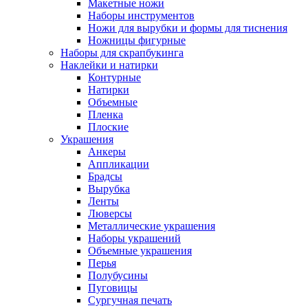
Макетные ножи
Наборы инструментов
Ножи для вырубки и формы для тиснения
Ножницы фигурные
Наборы для скрапбукинга
Наклейки и натирки
Контурные
Натирки
Объемные
Пленка
Плоские
Украшения
Анкеры
Аппликации
Брадсы
Вырубка
Ленты
Люверсы
Металлические украшения
Наборы украшений
Объемные украшения
Перья
Полубусины
Пуговицы
Сургучная печать