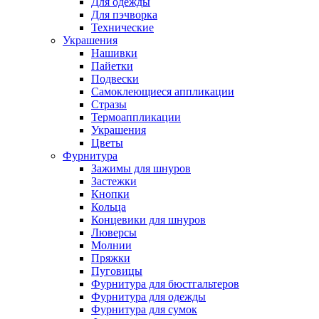
Для одежды
Для пэчворка
Технические
Украшения
Нашивки
Пайетки
Подвески
Самоклеющиеся аппликации
Стразы
Термоаппликации
Украшения
Цветы
Фурнитура
Зажимы для шнуров
Застежки
Кнопки
Кольца
Концевики для шнуров
Люверсы
Молнии
Пряжки
Пуговицы
Фурнитура для бюстгальтеров
Фурнитура для одежды
Фурнитура для сумок