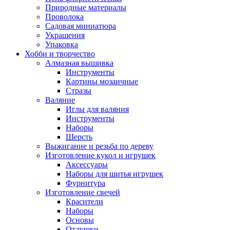
Природные материалы
Проволока
Садовая миниатюра
Украшения
Упаковка
Хобби и творчество
Алмазная вышивка
Инструменты
Картины мозаичные
Стразы
Валяние
Иглы для валяния
Инструменты
Наборы
Шерсть
Выжигание и резьба по дереву
Изготовление кукол и игрушек
Аксессуары
Наборы для шитья игрушек
Фурнитура
Изготовление свечей
Красители
Наборы
Основы
Отдушки