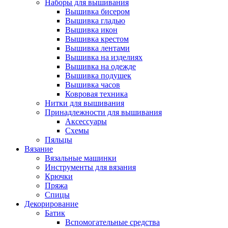
Наборы для вышивания
Вышивка бисером
Вышивка гладью
Вышивка икон
Вышивка крестом
Вышивка лентами
Вышивка на изделиях
Вышивка на одежде
Вышивка подушек
Вышивка часов
Ковровая техника
Нитки для вышивания
Принадлежности для вышивания
Аксессуары
Схемы
Пяльцы
Вязание
Вязальные машинки
Инструменты для вязания
Крючки
Пряжа
Спицы
Декорирование
Батик
Вспомогательные средства