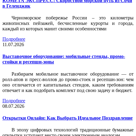
КОМЕТА ЭКСПРЕСС: Скоростной морской путь из Сочи
в Геленджик
Черноморское побережье России – это километры
живописных пейзажей, бесчисленные курорты и города,
каждый из которых манит своими особенностями
Подробнее
11.07.2026
Выставочное оборудование: мобильные стенды, промо-
стойки и ресепшн-зоны
Разбираем мобильное выставочное оборудование — от
ролл-апов и пресс-воллов до промо-стоек и ресепшн-зон: чем
оно отличается от капитальных стендов, каким требованиям
отвечает и как подобрать комплект под свою задачу и бюджет.
Подробнее
08.07.2026
Открытки Онлайн: Как Выбрать Идеальное Поздравление
В эпоху цифровых технологий традиционные бумажные
открытки уступают место своим электронным аналогам