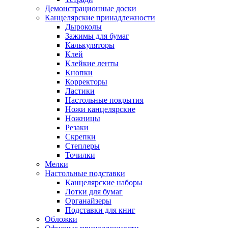
Демонстрационные доски
Канцелярские принадлежности
Дыроколы
Зажимы для бумаг
Калькуляторы
Клей
Клейкие ленты
Кнопки
Корректоры
Ластики
Настольные покрытия
Ножи канцелярские
Ножницы
Резаки
Скрепки
Степлеры
Точилки
Мелки
Настольные подставки
Канцелярские наборы
Лотки для бумаг
Органайзеры
Подставки для книг
Обложки