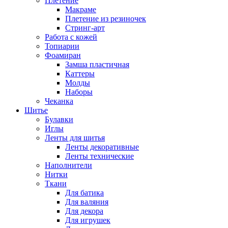
Плетение
Макраме
Плетение из резиночек
Стринг-арт
Работа с кожей
Топиарии
Фоамиран
Замша пластичная
Каттеры
Молды
Наборы
Чеканка
Шитье
Булавки
Иглы
Ленты для шитья
Ленты декоративные
Ленты технические
Наполнители
Нитки
Ткани
Для батика
Для валяния
Для декора
Для игрушек