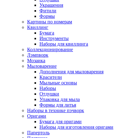
Украшения
Фитили
Формы
Картины по номерам
Квиллинг
Бумага
Инструменты
Наборы для квиллинга
Коллекционирование
Лэмпворк
Мозаика
Мыловарение
Дополнения для мыловарения
Красители
Мыльные основы
Наборы
Отдушки
Упаковка для мыла
Формы для литья
Наборы в технике пэчворк
Оригами
Бумага для оригами
Наборы для изготовления оригами
Папертоль