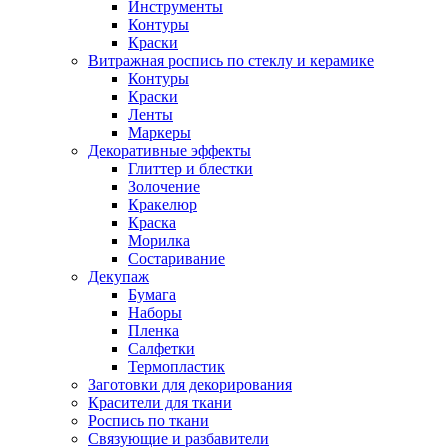
Инструменты
Контуры
Краски
Витражная роспись по стеклу и керамике
Контуры
Краски
Ленты
Маркеры
Декоративные эффекты
Глиттер и блестки
Золочение
Кракелюр
Краска
Морилка
Состаривание
Декупаж
Бумага
Наборы
Пленка
Салфетки
Термопластик
Заготовки для декорирования
Красители для ткани
Роспись по ткани
Связующие и разбавители