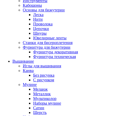
Инструменты
Кабошоны
Основы для бижутерии
Леска
Нити
Проволока
Цепочки
Шнуры
Ювелирные ленты
Станки для бисероплетения
Фурнитура для бижутерии
Фурнитура декоративная
Фурнитура техническая
Вышивание
Иглы для вышивания
Канва
Без рисунка
С рисунком
Мулине
Меланж
Металлик
Мультиколор
Наборы мулине
Сатин
Шерсть