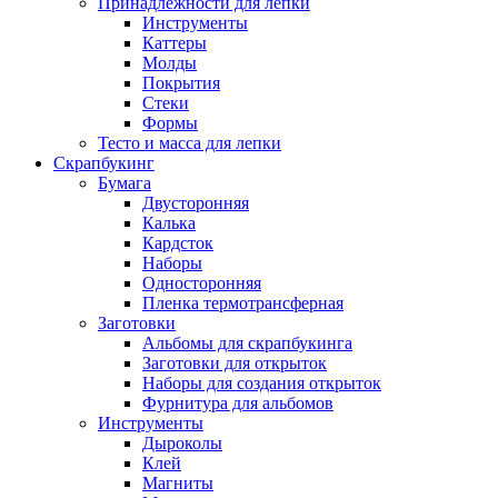
Принадлежности для лепки
Инструменты
Каттеры
Молды
Покрытия
Стеки
Формы
Тесто и масса для лепки
Скрапбукинг
Бумага
Двусторонняя
Калька
Кардсток
Наборы
Односторонняя
Пленка термотрансферная
Заготовки
Альбомы для скрапбукинга
Заготовки для открыток
Наборы для создания открыток
Фурнитура для альбомов
Инструменты
Дыроколы
Клей
Магниты