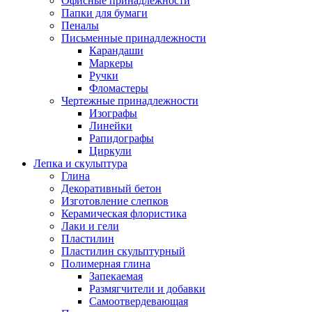
Офисные принадлежности
Папки для бумаги
Пеналы
Письменные принадлежности
Карандаши
Маркеры
Ручки
Фломастеры
Чертежные принадлежности
Изографы
Линейки
Рапидографы
Циркули
Лепка и скульптура
Глина
Декоративный бетон
Изготовление слепков
Керамическая флористика
Лаки и гели
Пластилин
Пластилин скульптурный
Полимерная глина
Запекаемая
Размягчители и добавки
Самоотвердевающая