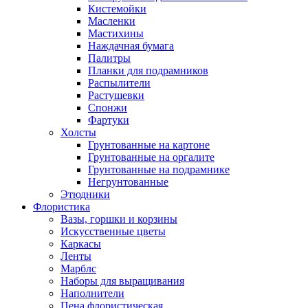
Кистемойки
Масленки
Мастихины
Наждачная бумага
Палитры
Планки для подрамников
Распылители
Растушевки
Спонжи
Фартуки
Холсты
Грунтованные на картоне
Грунтованные на оргалите
Грунтованные на подрамнике
Негрунтованные
Этюдники
Флористика
Вазы, горшки и корзины
Искусственные цветы
Каркасы
Ленты
Марблс
Наборы для выращивания
Наполнители
Пена флористическая