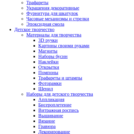
Трафареты
Украшения декоративные
Фурнитура для шкатулок
Часовые механизмы и стрелки
Эпоксидная смола
Детское творчество
Материалы для творчества
3D ручки
Картины своими руками
Магниты
Наборы бусин
Наклейки
Открытки
Помпоны
Трафареты и штампы
Фоторамки
Шенил
Наборы для детского творчества
Аппликация
Бисероплетение
Витражная роспись
Вышивание
Вязание
Гравюра
Декорирование