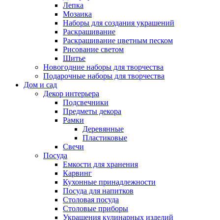
Лепка
Мозаика
Наборы для создания украшений
Раскрашивание
Раскрашивание цветным песком
Рисование светом
Шитье
Новогодние наборы для творчества
Подарочные наборы для творчества
Дом и сад
Декор интерьера
Подсвечники
Предметы декора
Рамки
Деревянные
Пластиковые
Свечи
Посуда
Емкости для хранения
Карвинг
Кухонные принадлежности
Посуда для напитков
Столовая посуда
Столовые приборы
Украшения кулинарных изделий