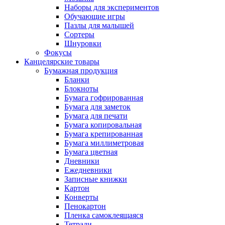
Наборы для экспериментов
Обучающие игры
Пазлы для малышей
Сортеры
Шнуровки
Фокусы
Канцелярские товары
Бумажная продукция
Бланки
Блокноты
Бумага гофрированная
Бумага для заметок
Бумага для печати
Бумага копировальная
Бумага крепированная
Бумага миллиметровая
Бумага цветная
Дневники
Ежедневники
Записные книжки
Картон
Конверты
Пенокартон
Пленка самоклеящаяся
Тетради