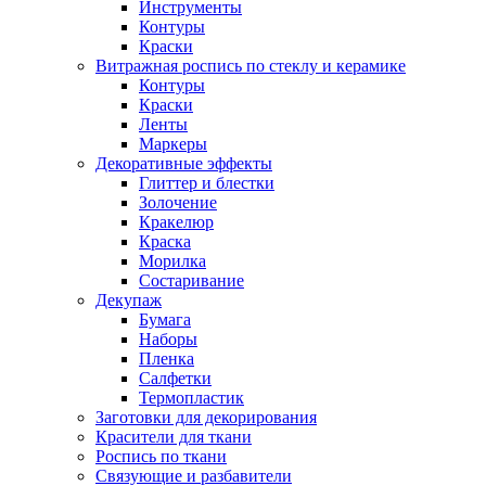
Инструменты
Контуры
Краски
Витражная роспись по стеклу и керамике
Контуры
Краски
Ленты
Маркеры
Декоративные эффекты
Глиттер и блестки
Золочение
Кракелюр
Краска
Морилка
Состаривание
Декупаж
Бумага
Наборы
Пленка
Салфетки
Термопластик
Заготовки для декорирования
Красители для ткани
Роспись по ткани
Связующие и разбавители