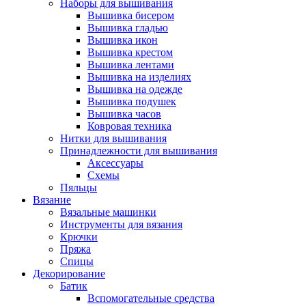
Наборы для вышивания
Вышивка бисером
Вышивка гладью
Вышивка икон
Вышивка крестом
Вышивка лентами
Вышивка на изделиях
Вышивка на одежде
Вышивка подушек
Вышивка часов
Ковровая техника
Нитки для вышивания
Принадлежности для вышивания
Аксессуары
Схемы
Пяльцы
Вязание
Вязальные машинки
Инструменты для вязания
Крючки
Пряжа
Спицы
Декорирование
Батик
Вспомогательные средства