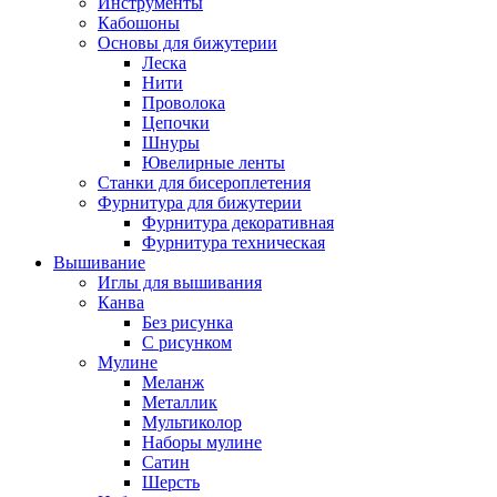
Инструменты
Кабошоны
Основы для бижутерии
Леска
Нити
Проволока
Цепочки
Шнуры
Ювелирные ленты
Станки для бисероплетения
Фурнитура для бижутерии
Фурнитура декоративная
Фурнитура техническая
Вышивание
Иглы для вышивания
Канва
Без рисунка
С рисунком
Мулине
Меланж
Металлик
Мультиколор
Наборы мулине
Сатин
Шерсть