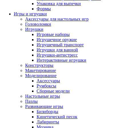
Упаковка для выпечки
Формы
Игры и игрушки
Аксессуары для настольных игр
Головоломки
Игрушки
Игровые наборы
Игрушечное оружие
Игрушечный транспорт
Игрушки для ванной
Игрушки-антистресс
Интерактивные игрушки
Конструкторы
Макетирование
Моделирование
Аксессуары
Румбоксы
Сборные модели
Настольные игры
Пазлы
Развивающие игры
Бизиборды
Кинетический песок
Лабиринты
Мозаика