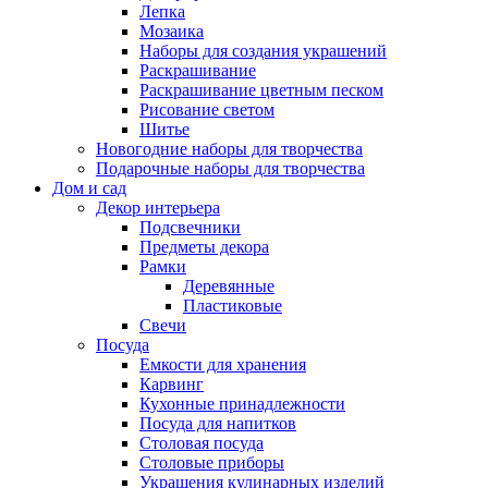
Лепка
Мозаика
Наборы для создания украшений
Раскрашивание
Раскрашивание цветным песком
Рисование светом
Шитье
Новогодние наборы для творчества
Подарочные наборы для творчества
Дом и сад
Декор интерьера
Подсвечники
Предметы декора
Рамки
Деревянные
Пластиковые
Свечи
Посуда
Емкости для хранения
Карвинг
Кухонные принадлежности
Посуда для напитков
Столовая посуда
Столовые приборы
Украшения кулинарных изделий