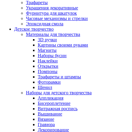
Трафареты
Украшения декоративные
Фурнитура для шкатулок
Часовые механизмы и стрелки
Эпоксидная смола
Детское творчество
Материалы для творчества
3D ручки
Картины своими руками
Магниты
Наборы бусин
Наклейки
Открытки
Помпоны
Трафареты и штампы
Фоторамки
Шенил
Наборы для детского творчества
Аппликация
Бисероплетение
Витражная роспись
Вышивание
Вязание
Гравюра
Декорирование