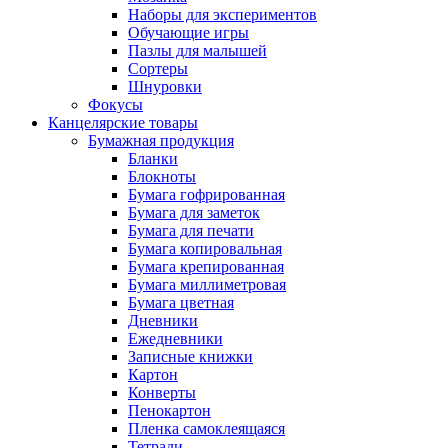
Наборы для экспериментов
Обучающие игры
Пазлы для малышей
Сортеры
Шнуровки
Фокусы
Канцелярские товары
Бумажная продукция
Бланки
Блокноты
Бумага гофрированная
Бумага для заметок
Бумага для печати
Бумага копировальная
Бумага крепированная
Бумага миллиметровая
Бумага цветная
Дневники
Ежедневники
Записные книжки
Картон
Конверты
Пенокартон
Пленка самоклеящаяся
Тетради