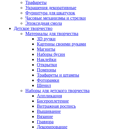
Трафареты
Украшения декоративные
Фурнитура для шкатулок
Часовые механизмы и стрелки
Эпоксидная смола
Детское творчество
Материалы для творчества
3D ручки
Картины своими руками
Магниты
Наборы бусин
Наклейки
Открытки
Помпоны
Трафареты и штампы
Фоторамки
Шенил
Наборы для детского творчества
Аппликация
Бисероплетение
Витражная роспись
Вышивание
Вязание
Гравюра
Декорирование