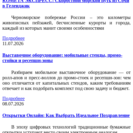
КОМЕТА ЭКСПРЕСС: Скоростной морской путь из Сочи
в Геленджик
Черноморское побережье России – это километры
живописных пейзажей, бесчисленные курорты и города,
каждый из которых манит своими особенностями
Подробнее
11.07.2026
Выставочное оборудование: мобильные стенды, промо-
стойки и ресепшн-зоны
Разбираем мобильное выставочное оборудование — от
ролл-апов и пресс-воллов до промо-стоек и ресепшн-зон: чем
оно отличается от капитальных стендов, каким требованиям
отвечает и как подобрать комплект под свою задачу и бюджет.
Подробнее
08.07.2026
Открытки Онлайн: Как Выбрать Идеальное Поздравление
В эпоху цифровых технологий традиционные бумажные
открытки уступают место своим электронным аналогам