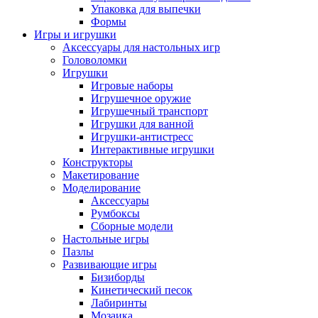
Упаковка для выпечки
Формы
Игры и игрушки
Аксессуары для настольных игр
Головоломки
Игрушки
Игровые наборы
Игрушечное оружие
Игрушечный транспорт
Игрушки для ванной
Игрушки-антистресс
Интерактивные игрушки
Конструкторы
Макетирование
Моделирование
Аксессуары
Румбоксы
Сборные модели
Настольные игры
Пазлы
Развивающие игры
Бизиборды
Кинетический песок
Лабиринты
Мозаика