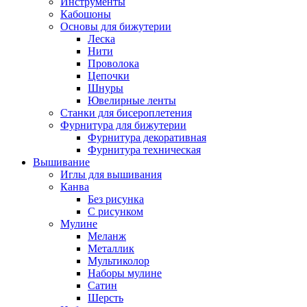
Инструменты
Кабошоны
Основы для бижутерии
Леска
Нити
Проволока
Цепочки
Шнуры
Ювелирные ленты
Станки для бисероплетения
Фурнитура для бижутерии
Фурнитура декоративная
Фурнитура техническая
Вышивание
Иглы для вышивания
Канва
Без рисунка
С рисунком
Мулине
Меланж
Металлик
Мультиколор
Наборы мулине
Сатин
Шерсть