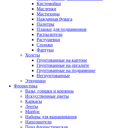
Кистемойки
Масленки
Мастихины
Наждачная бумага
Палитры
Планки для подрамников
Распылители
Растушевки
Спонжи
Фартуки
Холсты
Грунтованные на картоне
Грунтованные на оргалите
Грунтованные на подрамнике
Негрунтованные
Этюдники
Флористика
Вазы, горшки и корзины
Искусственные цветы
Каркасы
Ленты
Марблс
Наборы для выращивания
Наполнители
Пена флористическая