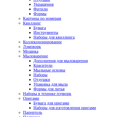
Украшения
Фитили
Формы
Картины по номерам
Квиллинг
Бумага
Инструменты
Наборы для квиллинга
Коллекционирование
Лэмпворк
Мозаика
Мыловарение
Дополнения для мыловарения
Красители
Мыльные основы
Наборы
Отдушки
Упаковка для мыла
Формы для литья
Наборы в технике пэчворк
Оригами
Бумага для оригами
Наборы для изготовления оригами
Папертоль