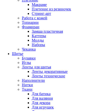
Плетение
Макраме
Плетение из резиночек
Стринг-арт
Работа с кожей
Топиарии
Фоамиран
Замша пластичная
Каттеры
Молды
Наборы
Чеканка
Шитье
Булавки
Иглы
Ленты для шитья
Ленты декоративные
Ленты технические
Наполнители
Нитки
Ткани
Для батика
Для валяния
Для декора
Для игрушек