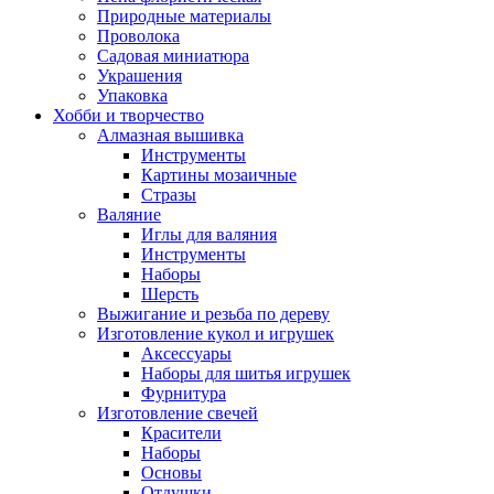
Природные материалы
Проволока
Садовая миниатюра
Украшения
Упаковка
Хобби и творчество
Алмазная вышивка
Инструменты
Картины мозаичные
Стразы
Валяние
Иглы для валяния
Инструменты
Наборы
Шерсть
Выжигание и резьба по дереву
Изготовление кукол и игрушек
Аксессуары
Наборы для шитья игрушек
Фурнитура
Изготовление свечей
Красители
Наборы
Основы
Отдушки