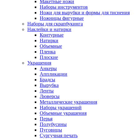
Макетные ножи
Наборы инструментов
Ножи для вырубки и формы для тиснения
Ножницы фигурные
Наборы для скрапбукинга
Наклейки и натирки
Контурные
Натирки
Объемные
Пленка
Плоские
Украшения
Анкеры
Аппликации
Брадсы
Вырубка
Ленты
Люверсы
Металлические украшения
Наборы украшений
Объемные украшения
Перья
Полубусины
Пуговицы
Сургучная печать