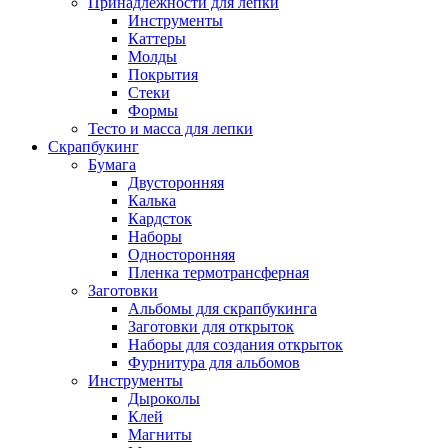
Принадлежности для лепки
Инструменты
Каттеры
Молды
Покрытия
Стеки
Формы
Тесто и масса для лепки
Скрапбукинг
Бумага
Двусторонняя
Калька
Кардсток
Наборы
Односторонняя
Пленка термотрансферная
Заготовки
Альбомы для скрапбукинга
Заготовки для открыток
Наборы для создания открыток
Фурнитура для альбомов
Инструменты
Дыроколы
Клей
Магниты