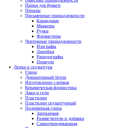
Офисные принадлежности
Папки для бумаги
Пеналы
Письменные принадлежности
Карандаши
Маркеры
Ручки
Фломастеры
Чертежные принадлежности
Изографы
Линейки
Рапидографы
Циркули
Лепка и скульптура
Глина
Декоративный бетон
Изготовление слепков
Керамическая флористика
Лаки и гели
Пластилин
Пластилин скульптурный
Полимерная глина
Запекаемая
Размягчители и добавки
Самоотвердевающая