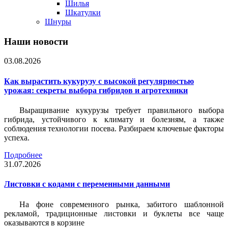
Шилья
Шкатулки
Шнуры
Наши новости
03.08.2026
Как вырастить кукурузу с высокой регулярностью
урожая: секреты выбора гибридов и агротехники
Выращивание кукурузы требует правильного выбора
гибрида, устойчивого к климату и болезням, а также
соблюдения технологии посева. Разбираем ключевые факторы
успеха.
Подробнее
31.07.2026
Листовки c кодами с переменными данными
На фоне современного рынка, забитого шаблонной
рекламой, традиционные листовки и буклеты все чаще
оказываются в корзине