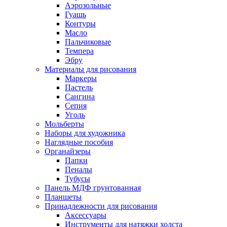
Аэрозольные
Гуашь
Контуры
Масло
Пальчиковые
Темпера
Эбру
Материалы для рисования
Маркеры
Пастель
Сангина
Сепия
Уголь
Мольберты
Наборы для художника
Наглядные пособия
Органайзеры
Папки
Пеналы
Тубусы
Панель МДФ грунтованная
Планшеты
Принадлежности для рисования
Аксессуары
Инструменты для натяжки холста