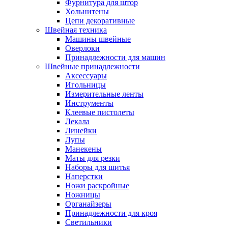
Фурнитура для штор
Хольнитены
Цепи декоративные
Швейная техника
Машины швейные
Оверлоки
Принадлежности для машин
Швейные принадлежности
Аксессуары
Игольницы
Измерительные ленты
Инструменты
Клеевые пистолеты
Лекала
Линейки
Лупы
Манекены
Маты для резки
Наборы для шитья
Наперстки
Ножи раскройные
Ножницы
Органайзеры
Принадлежности для кроя
Светильники