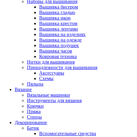
Наборы для вышивания
Вышивка бисером
Вышивка гладью
Вышивка икон
Вышивка крестом
Вышивка лентами
Вышивка на изделиях
Вышивка на одежде
Вышивка подушек
Вышивка часов
Ковровая техника
Нитки для вышивания
Принадлежности для вышивания
Аксессуары
Схемы
Пяльцы
Вязание
Вязальные машинки
Инструменты для вязания
Крючки
Пряжа
Спицы
Декорирование
Батик
Вспомогательные средства