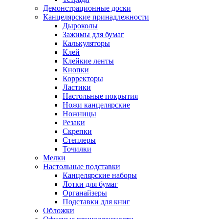
Демонстрационные доски
Канцелярские принадлежности
Дыроколы
Зажимы для бумаг
Калькуляторы
Клей
Клейкие ленты
Кнопки
Корректоры
Ластики
Настольные покрытия
Ножи канцелярские
Ножницы
Резаки
Скрепки
Степлеры
Точилки
Мелки
Настольные подставки
Канцелярские наборы
Лотки для бумаг
Органайзеры
Подставки для книг
Обложки