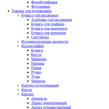
Фотобутафория
Фоторамки
Товары для художников
Бумага для рисования
Альбомы для рисования
Бумага для графики
Бумага для живописи
Бумага для черчения
Скетчбуки
Вспомогательные жидкости
Каллиграфия
Бумага
Кисти
Маркеры
Наборы
Перья
Ручки
Тушь
Чернила
Картон грунтованный
Кисти
Краски
Акварель
Акрил декоративный
Акрил художественный