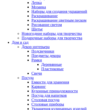
Лепка
Мозаика
Наборы для создания украшений
Раскрашивание
Раскрашивание цветным песком
Рисование светом
Шитье
Новогодние наборы для творчества
Подарочные наборы для творчества
Дом и сад
Декор интерьера
Подсвечники
Предметы декора
Рамки
Деревянные
Пластиковые
Свечи
Посуда
Емкости для хранения
Карвинг
Кухонные принадлежности
Посуда для напитков
Столовая посуда
Столовые приборы
Украшения кулинарных изделий