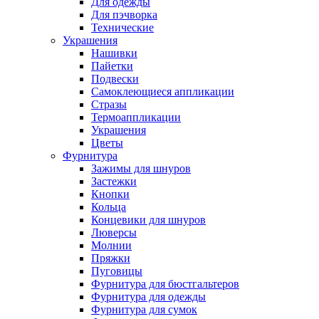
Для одежды
Для пэчворка
Технические
Украшения
Нашивки
Пайетки
Подвески
Самоклеющиеся аппликации
Стразы
Термоаппликации
Украшения
Цветы
Фурнитура
Зажимы для шнуров
Застежки
Кнопки
Кольца
Концевики для шнуров
Люверсы
Молнии
Пряжки
Пуговицы
Фурнитура для бюстгальтеров
Фурнитура для одежды
Фурнитура для сумок