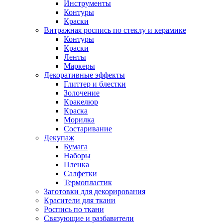
Инструменты
Контуры
Краски
Витражная роспись по стеклу и керамике
Контуры
Краски
Ленты
Маркеры
Декоративные эффекты
Глиттер и блестки
Золочение
Кракелюр
Краска
Морилка
Состаривание
Декупаж
Бумага
Наборы
Пленка
Салфетки
Термопластик
Заготовки для декорирования
Красители для ткани
Роспись по ткани
Связующие и разбавители