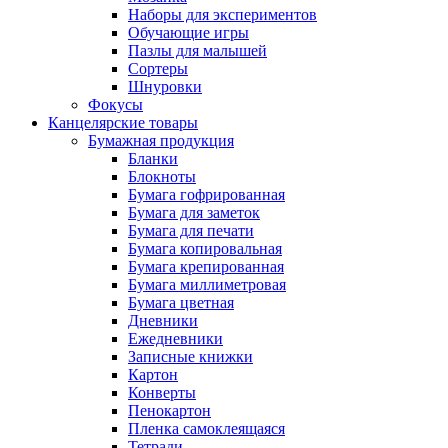
Наборы для экспериментов
Обучающие игры
Пазлы для малышей
Сортеры
Шнуровки
Фокусы
Канцелярские товары
Бумажная продукция
Бланки
Блокноты
Бумага гофрированная
Бумага для заметок
Бумага для печати
Бумага копировальная
Бумага крепированная
Бумага миллиметровая
Бумага цветная
Дневники
Ежедневники
Записные книжки
Картон
Конверты
Пенокартон
Пленка самоклеящаяся
Тетради