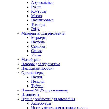
Аэрозольные
Гуашь
Контуры
Масло
Пальчиковые
Темпера
Эбру
Материалы для рисования
Маркеры
Пастель
Сангина
Сепия
Уголь
Мольберты
Наборы для художника
Наглядные пособия
Органайзеры
Папки
Пеналы
Тубусы
Панель МДФ грунтованная
Планшеты
Принадлежности для рисования
Аксессуары
Инструменты для натяжки холста