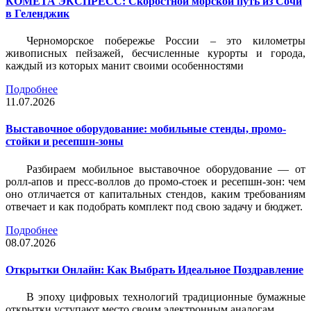
КОМЕТА ЭКСПРЕСС: Скоростной морской путь из Сочи
в Геленджик
Черноморское побережье России – это километры
живописных пейзажей, бесчисленные курорты и города,
каждый из которых манит своими особенностями
Подробнее
11.07.2026
Выставочное оборудование: мобильные стенды, промо-
стойки и ресепшн-зоны
Разбираем мобильное выставочное оборудование — от
ролл-апов и пресс-воллов до промо-стоек и ресепшн-зон: чем
оно отличается от капитальных стендов, каким требованиям
отвечает и как подобрать комплект под свою задачу и бюджет.
Подробнее
08.07.2026
Открытки Онлайн: Как Выбрать Идеальное Поздравление
В эпоху цифровых технологий традиционные бумажные
открытки уступают место своим электронным аналогам