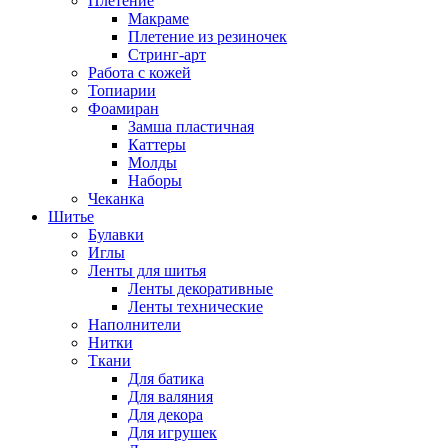
Плетение
Макраме
Плетение из резиночек
Стринг-арт
Работа с кожей
Топиарии
Фоамиран
Замша пластичная
Каттеры
Молды
Наборы
Чеканка
Шитье
Булавки
Иглы
Ленты для шитья
Ленты декоративные
Ленты технические
Наполнители
Нитки
Ткани
Для батика
Для валяния
Для декора
Для игрушек