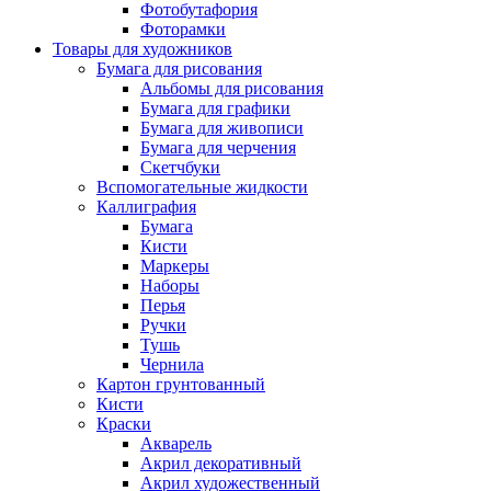
Фотобутафория
Фоторамки
Товары для художников
Бумага для рисования
Альбомы для рисования
Бумага для графики
Бумага для живописи
Бумага для черчения
Скетчбуки
Вспомогательные жидкости
Каллиграфия
Бумага
Кисти
Маркеры
Наборы
Перья
Ручки
Тушь
Чернила
Картон грунтованный
Кисти
Краски
Акварель
Акрил декоративный
Акрил художественный