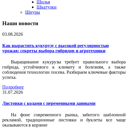
Шилья
Шкатулки
Шнуры
Наши новости
03.08.2026
Как вырастить кукурузу с высокой регулярностью
урожая: секреты выбора гибридов и агротехники
Выращивание кукурузы требует правильного выбора
гибрида, устойчивого к климату и болезням, а также
соблюдения технологии посева. Разбираем ключевые факторы
успеха.
Подробнее
31.07.2026
Листовки c кодами с переменными данными
На фоне современного рынка, забитого шаблонной
рекламой, традиционные листовки и буклеты все чаще
оказываются в корзине