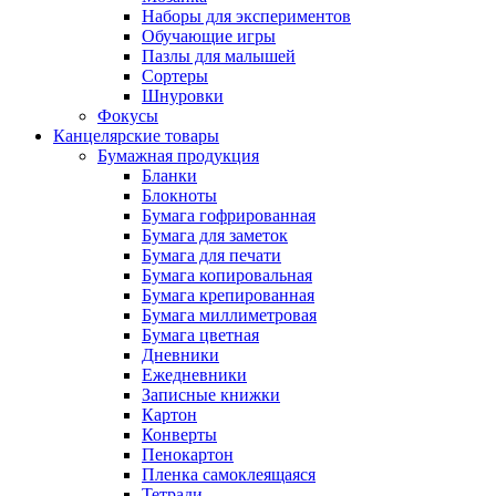
Наборы для экспериментов
Обучающие игры
Пазлы для малышей
Сортеры
Шнуровки
Фокусы
Канцелярские товары
Бумажная продукция
Бланки
Блокноты
Бумага гофрированная
Бумага для заметок
Бумага для печати
Бумага копировальная
Бумага крепированная
Бумага миллиметровая
Бумага цветная
Дневники
Ежедневники
Записные книжки
Картон
Конверты
Пенокартон
Пленка самоклеящаяся
Тетради