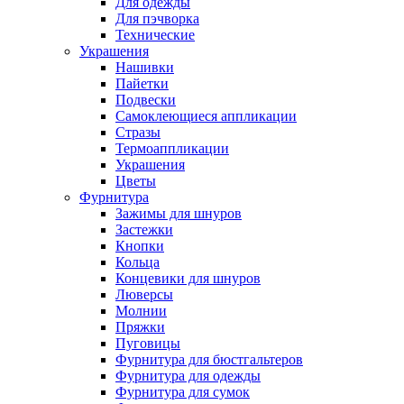
Для одежды
Для пэчворка
Технические
Украшения
Нашивки
Пайетки
Подвески
Самоклеющиеся аппликации
Стразы
Термоаппликации
Украшения
Цветы
Фурнитура
Зажимы для шнуров
Застежки
Кнопки
Кольца
Концевики для шнуров
Люверсы
Молнии
Пряжки
Пуговицы
Фурнитура для бюстгальтеров
Фурнитура для одежды
Фурнитура для сумок