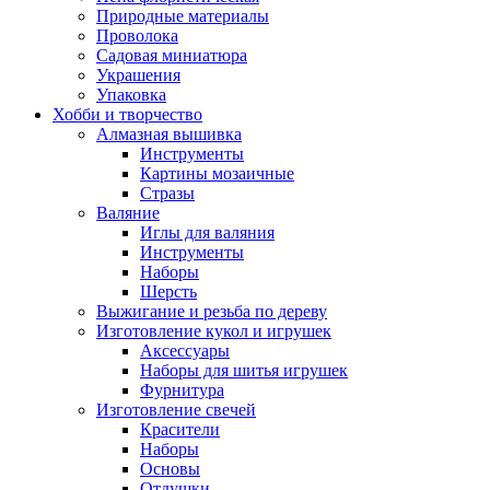
Природные материалы
Проволока
Садовая миниатюра
Украшения
Упаковка
Хобби и творчество
Алмазная вышивка
Инструменты
Картины мозаичные
Стразы
Валяние
Иглы для валяния
Инструменты
Наборы
Шерсть
Выжигание и резьба по дереву
Изготовление кукол и игрушек
Аксессуары
Наборы для шитья игрушек
Фурнитура
Изготовление свечей
Красители
Наборы
Основы
Отдушки