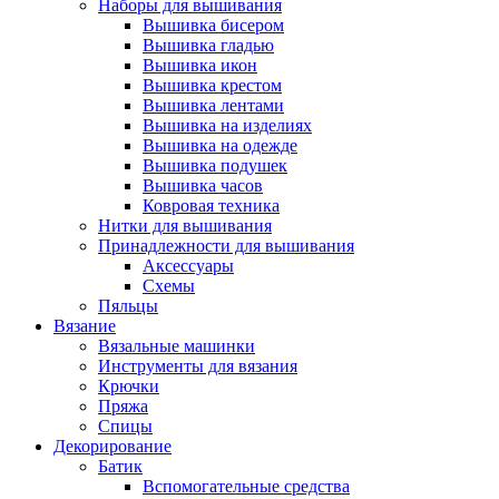
Наборы для вышивания
Вышивка бисером
Вышивка гладью
Вышивка икон
Вышивка крестом
Вышивка лентами
Вышивка на изделиях
Вышивка на одежде
Вышивка подушек
Вышивка часов
Ковровая техника
Нитки для вышивания
Принадлежности для вышивания
Аксессуары
Схемы
Пяльцы
Вязание
Вязальные машинки
Инструменты для вязания
Крючки
Пряжа
Спицы
Декорирование
Батик
Вспомогательные средства