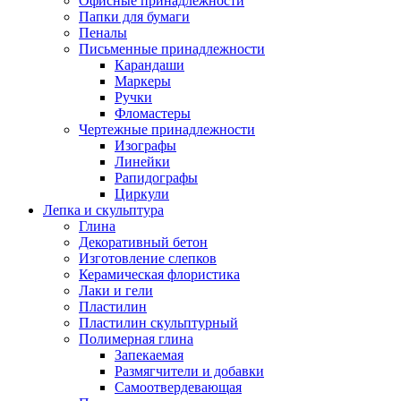
Офисные принадлежности
Папки для бумаги
Пеналы
Письменные принадлежности
Карандаши
Маркеры
Ручки
Фломастеры
Чертежные принадлежности
Изографы
Линейки
Рапидографы
Циркули
Лепка и скульптура
Глина
Декоративный бетон
Изготовление слепков
Керамическая флористика
Лаки и гели
Пластилин
Пластилин скульптурный
Полимерная глина
Запекаемая
Размягчители и добавки
Самоотвердевающая