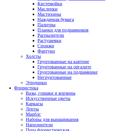
Кистемойки
Масленки
Мастихины
Наждачная бумага
Палитры
Планки для подрамников
Распылители
Растушевки
Спонжи
Фартуки
Холсты
Грунтованные на картоне
Грунтованные на оргалите
Грунтованные на подрамнике
Негрунтованные
Этюдники
Флористика
Вазы, горшки и корзины
Искусственные цветы
Каркасы
Ленты
Марблс
Наборы для выращивания
Наполнители
Пена флористическая