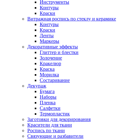
Инструменты
Контуры
Краски
Витражная роспись по стеклу и керамике
Контуры
Краски
Ленты
Маркеры
Декоративные эффекты
Глиттер и блестки
Золочение
Кракелюр
Краска
Морилка
Состаривание
Декупаж
Бумага
Наборы
Пленка
Салфетки
Термопластик
Заготовки для декорирования
Красители для ткани
Роспись по ткани
Связующие и разбавители