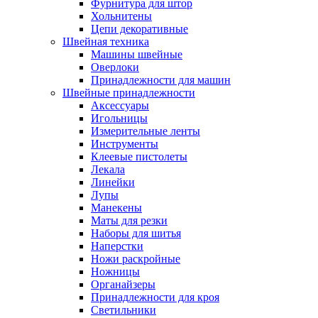
Фурнитура для штор
Хольнитены
Цепи декоративные
Швейная техника
Машины швейные
Оверлоки
Принадлежности для машин
Швейные принадлежности
Аксессуары
Игольницы
Измерительные ленты
Инструменты
Клеевые пистолеты
Лекала
Линейки
Лупы
Манекены
Маты для резки
Наборы для шитья
Наперстки
Ножи раскройные
Ножницы
Органайзеры
Принадлежности для кроя
Светильники