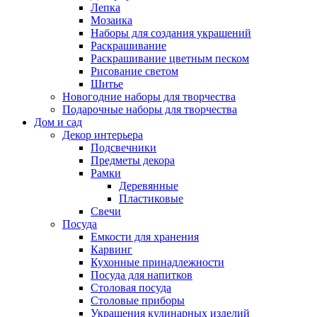
Лепка
Мозаика
Наборы для создания украшений
Раскрашивание
Раскрашивание цветным песком
Рисование светом
Шитье
Новогодние наборы для творчества
Подарочные наборы для творчества
Дом и сад
Декор интерьера
Подсвечники
Предметы декора
Рамки
Деревянные
Пластиковые
Свечи
Посуда
Емкости для хранения
Карвинг
Кухонные принадлежности
Посуда для напитков
Столовая посуда
Столовые приборы
Украшения кулинарных изделий