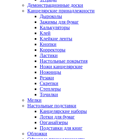
Демонстрационные доски
Канцелярские принадлежности
Дыроколы
Зажимы для бумаг
Калькуляторы
Клей
Клейкие ленты
Кнопки
Корректоры
Ластики
Настольные покрытия
Ножи канцелярские
Ножницы
Резаки
Скрепки
Степлеры
Точилки
Мелки
Настольные подставки
Канцелярские наборы
Лотки для бумаг
Органайзеры
Подставки для книг
Обложки