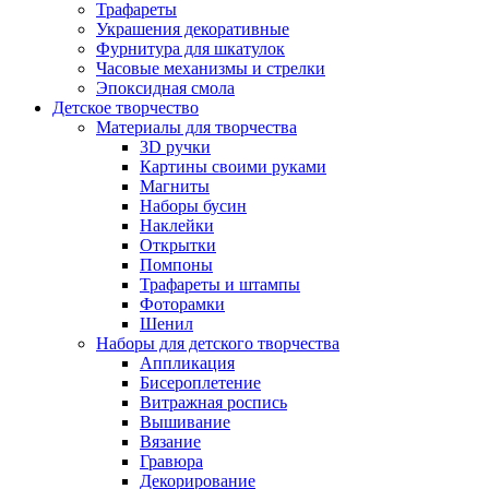
Трафареты
Украшения декоративные
Фурнитура для шкатулок
Часовые механизмы и стрелки
Эпоксидная смола
Детское творчество
Материалы для творчества
3D ручки
Картины своими руками
Магниты
Наборы бусин
Наклейки
Открытки
Помпоны
Трафареты и штампы
Фоторамки
Шенил
Наборы для детского творчества
Аппликация
Бисероплетение
Витражная роспись
Вышивание
Вязание
Гравюра
Декорирование