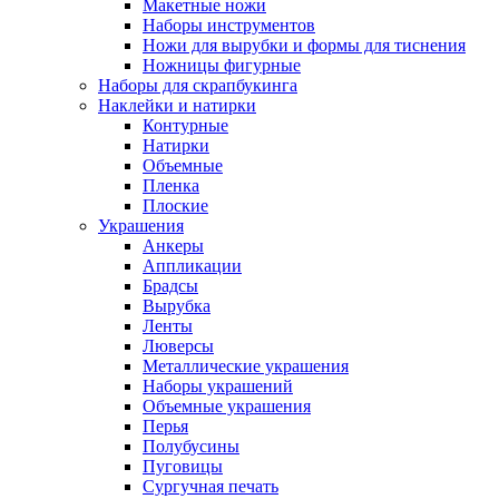
Макетные ножи
Наборы инструментов
Ножи для вырубки и формы для тиснения
Ножницы фигурные
Наборы для скрапбукинга
Наклейки и натирки
Контурные
Натирки
Объемные
Пленка
Плоские
Украшения
Анкеры
Аппликации
Брадсы
Вырубка
Ленты
Люверсы
Металлические украшения
Наборы украшений
Объемные украшения
Перья
Полубусины
Пуговицы
Сургучная печать