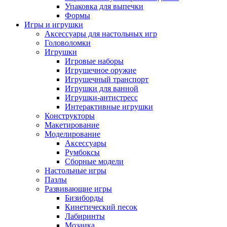
Упаковка для выпечки
Формы
Игры и игрушки
Аксессуары для настольных игр
Головоломки
Игрушки
Игровые наборы
Игрушечное оружие
Игрушечный транспорт
Игрушки для ванной
Игрушки-антистресс
Интерактивные игрушки
Конструкторы
Макетирование
Моделирование
Аксессуары
Румбоксы
Сборные модели
Настольные игры
Пазлы
Развивающие игры
Бизиборды
Кинетический песок
Лабиринты
Мозаика