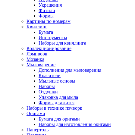
Украшения
Фитили
Формы
Картины по номерам
Квиллинг
Бумага
Инструменты
Наборы для квиллинга
Коллекционирование
Лэмпворк
Мозаика
Мыловарение
Дополнения для мыловарения
Красители
Мыльные основы
Наборы
Отдушки
Упаковка для мыла
Формы для литья
Наборы в технике пэчворк
Оригами
Бумага для оригами
Наборы для изготовления оригами
Папертоль