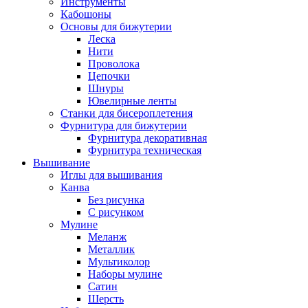
Инструменты
Кабошоны
Основы для бижутерии
Леска
Нити
Проволока
Цепочки
Шнуры
Ювелирные ленты
Станки для бисероплетения
Фурнитура для бижутерии
Фурнитура декоративная
Фурнитура техническая
Вышивание
Иглы для вышивания
Канва
Без рисунка
С рисунком
Мулине
Меланж
Металлик
Мультиколор
Наборы мулине
Сатин
Шерсть