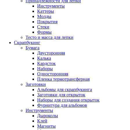
Принадлежности для лепки
Инструменты
Каттеры
Молды
Покрытия
Стеки
Формы
Тесто и масса для лепки
Скрапбукинг
Бумага
Двусторонняя
Калька
Кардсток
Наборы
Односторонняя
Пленка термотрансферная
Заготовки
Альбомы для скрапбукинга
Заготовки для открыток
Наборы для создания открыток
Фурнитура для альбомов
Инструменты
Дыроколы
Клей
Магниты