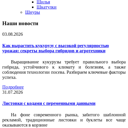
Шилья
Шкатулки
Шнуры
Наши новости
03.08.2026
Как вырастить кукурузу с высокой регулярностью
урожая: секреты выбора гибридов и агротехники
Выращивание кукурузы требует правильного выбора
гибрида, устойчивого к климату и болезням, а также
соблюдения технологии посева. Разбираем ключевые факторы
успеха.
Подробнее
31.07.2026
Листовки c кодами с переменными данными
На фоне современного рынка, забитого шаблонной
рекламой, традиционные листовки и буклеты все чаще
оказываются в корзине