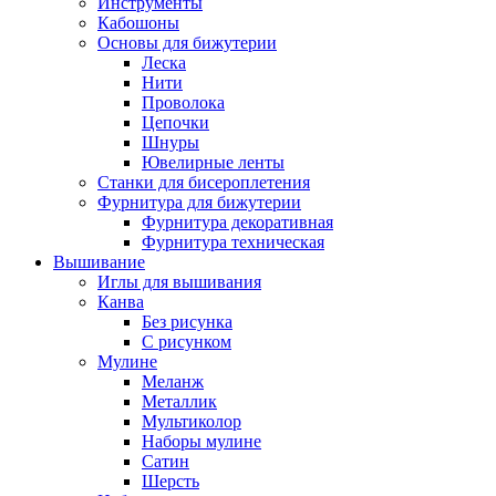
Инструменты
Кабошоны
Основы для бижутерии
Леска
Нити
Проволока
Цепочки
Шнуры
Ювелирные ленты
Станки для бисероплетения
Фурнитура для бижутерии
Фурнитура декоративная
Фурнитура техническая
Вышивание
Иглы для вышивания
Канва
Без рисунка
С рисунком
Мулине
Меланж
Металлик
Мультиколор
Наборы мулине
Сатин
Шерсть