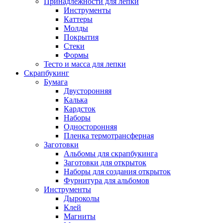
Принадлежности для лепки
Инструменты
Каттеры
Молды
Покрытия
Стеки
Формы
Тесто и масса для лепки
Скрапбукинг
Бумага
Двусторонняя
Калька
Кардсток
Наборы
Односторонняя
Пленка термотрансферная
Заготовки
Альбомы для скрапбукинга
Заготовки для открыток
Наборы для создания открыток
Фурнитура для альбомов
Инструменты
Дыроколы
Клей
Магниты