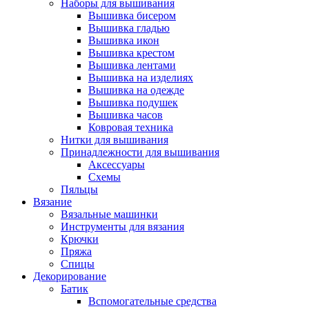
Наборы для вышивания
Вышивка бисером
Вышивка гладью
Вышивка икон
Вышивка крестом
Вышивка лентами
Вышивка на изделиях
Вышивка на одежде
Вышивка подушек
Вышивка часов
Ковровая техника
Нитки для вышивания
Принадлежности для вышивания
Аксессуары
Схемы
Пяльцы
Вязание
Вязальные машинки
Инструменты для вязания
Крючки
Пряжа
Спицы
Декорирование
Батик
Вспомогательные средства