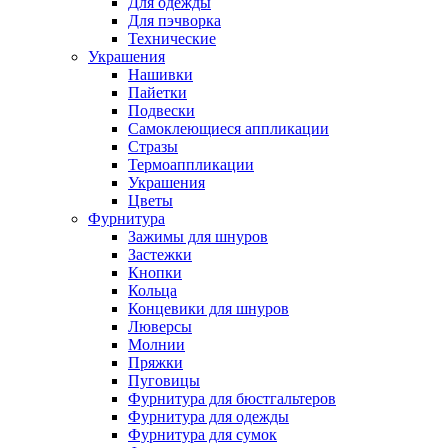
Для одежды
Для пэчворка
Технические
Украшения
Нашивки
Пайетки
Подвески
Самоклеющиеся аппликации
Стразы
Термоаппликации
Украшения
Цветы
Фурнитура
Зажимы для шнуров
Застежки
Кнопки
Кольца
Концевики для шнуров
Люверсы
Молнии
Пряжки
Пуговицы
Фурнитура для бюстгальтеров
Фурнитура для одежды
Фурнитура для сумок