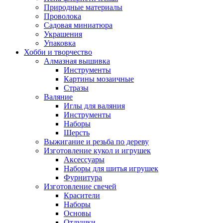
Природные материалы
Проволока
Садовая миниатюра
Украшения
Упаковка
Хобби и творчество
Алмазная вышивка
Инструменты
Картины мозаичные
Стразы
Валяние
Иглы для валяния
Инструменты
Наборы
Шерсть
Выжигание и резьба по дереву
Изготовление кукол и игрушек
Аксессуары
Наборы для шитья игрушек
Фурнитура
Изготовление свечей
Красители
Наборы
Основы
Отдушки