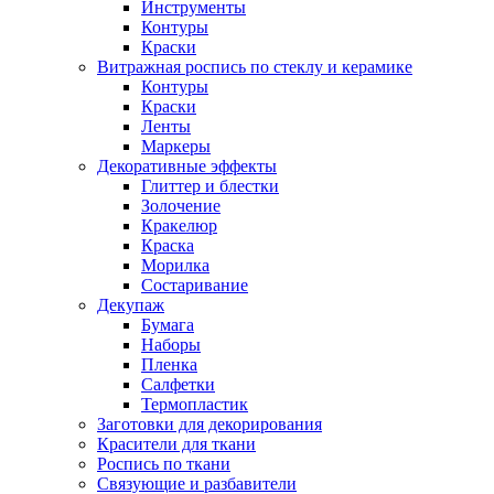
Инструменты
Контуры
Краски
Витражная роспись по стеклу и керамике
Контуры
Краски
Ленты
Маркеры
Декоративные эффекты
Глиттер и блестки
Золочение
Кракелюр
Краска
Морилка
Состаривание
Декупаж
Бумага
Наборы
Пленка
Салфетки
Термопластик
Заготовки для декорирования
Красители для ткани
Роспись по ткани
Связующие и разбавители