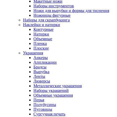
Макетные ножи
Наборы инструментов
Ножи для вырубки и формы для тиснения
Ножницы фигурные
Наборы для скрапбукинга
Наклейки и натирки
Контурные
Натирки
Объемные
Пленка
Плоские
Украшения
Анкеры
Аппликации
Брадсы
Вырубка
Ленты
Люверсы
Металлические украшения
Наборы украшений
Объемные украшения
Перья
Полубусины
Пуговицы
Сургучная печать