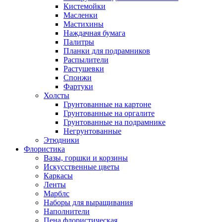
Кистемойки
Масленки
Мастихины
Наждачная бумага
Палитры
Планки для подрамников
Распылители
Растушевки
Спонжи
Фартуки
Холсты
Грунтованные на картоне
Грунтованные на оргалите
Грунтованные на подрамнике
Негрунтованные
Этюдники
Флористика
Вазы, горшки и корзины
Искусственные цветы
Каркасы
Ленты
Марблс
Наборы для выращивания
Наполнители
Пена флористическая