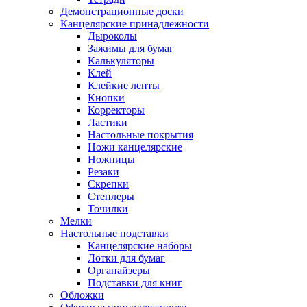
Демонстрационные доски
Канцелярские принадлежности
Дыроколы
Зажимы для бумаг
Калькуляторы
Клей
Клейкие ленты
Кнопки
Корректоры
Ластики
Настольные покрытия
Ножи канцелярские
Ножницы
Резаки
Скрепки
Степлеры
Точилки
Мелки
Настольные подставки
Канцелярские наборы
Лотки для бумаг
Органайзеры
Подставки для книг
Обложки