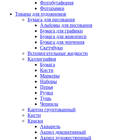
Фотобутафория
Фоторамки
Товары для художников
Бумага для рисования
Альбомы для рисования
Бумага для графики
Бумага для живописи
Бумага для черчения
Скетчбуки
Вспомогательные жидкости
Каллиграфия
Бумага
Кисти
Маркеры
Наборы
Перья
Ручки
Тушь
Чернила
Картон грунтованный
Кисти
Краски
Акварель
Акрил декоративный
Акрил художественный