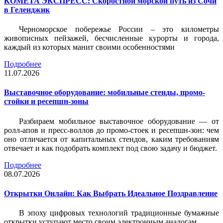
КОМЕТА ЭКСПРЕСС: Скоростной морской путь из Сочи
в Геленджик
Черноморское побережье России – это километры
живописных пейзажей, бесчисленные курорты и города,
каждый из которых манит своими особенностями
Подробнее
11.07.2026
Выставочное оборудование: мобильные стенды, промо-
стойки и ресепшн-зоны
Разбираем мобильное выставочное оборудование — от
ролл-апов и пресс-воллов до промо-стоек и ресепшн-зон: чем
оно отличается от капитальных стендов, каким требованиям
отвечает и как подобрать комплект под свою задачу и бюджет.
Подробнее
08.07.2026
Открытки Онлайн: Как Выбрать Идеальное Поздравление
В эпоху цифровых технологий традиционные бумажные
открытки уступают место своим электронным аналогам