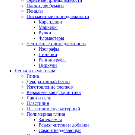
Офисные принадлежности
Папки для бумаги
Пеналы
Письменные принадлежности
Карандаши
Маркеры
Ручки
Фломастеры
Чертежные принадлежности
Изографы
Линейки
Рапидографы
Циркули
Лепка и скульптура
Глина
Декоративный бетон
Изготовление слепков
Керамическая флористика
Лаки и гели
Пластилин
Пластилин скульптурный
Полимерная глина
Запекаемая
Размягчители и добавки
Самоотвердевающая