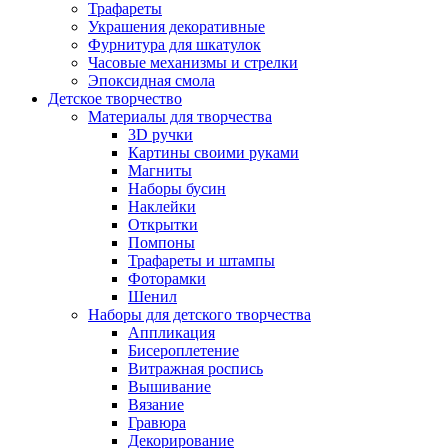
Трафареты
Украшения декоративные
Фурнитура для шкатулок
Часовые механизмы и стрелки
Эпоксидная смола
Детское творчество
Материалы для творчества
3D ручки
Картины своими руками
Магниты
Наборы бусин
Наклейки
Открытки
Помпоны
Трафареты и штампы
Фоторамки
Шенил
Наборы для детского творчества
Аппликация
Бисероплетение
Витражная роспись
Вышивание
Вязание
Гравюра
Декорирование