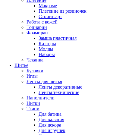
Плетение
Макраме
Плетение из резиночек
Стринг-арт
Работа с кожей
Топиарии
Фоамиран
Замша пластичная
Каттеры
Молды
Наборы
Чеканка
Шитье
Булавки
Иглы
Ленты для шитья
Ленты декоративные
Ленты технические
Наполнители
Нитки
Ткани
Для батика
Для валяния
Для декора
Для игрушек