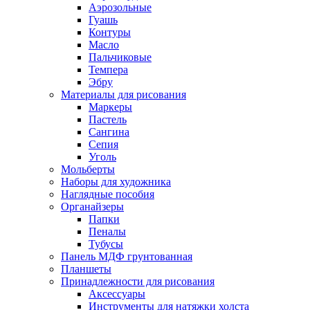
Аэрозольные
Гуашь
Контуры
Масло
Пальчиковые
Темпера
Эбру
Материалы для рисования
Маркеры
Пастель
Сангина
Сепия
Уголь
Мольберты
Наборы для художника
Наглядные пособия
Органайзеры
Папки
Пеналы
Тубусы
Панель МДФ грунтованная
Планшеты
Принадлежности для рисования
Аксессуары
Инструменты для натяжки холста