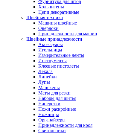
Фурнитура для штор
Хольнитены
Цепи декоративные
Швейная техника
Машины швейные
Оверлоки
Принадлежности для машин
Швейные принадлежности
Аксессуары
Игольницы
Измерительные ленты
Инструменты
Клеевые пистолеты
Лекала
Линейки
Лупы
Манекены
Маты для резки
Наборы для шитья
Наперстки
Ножи раскройные
Ножницы
Органайзеры
Принадлежности для кроя
Светильники