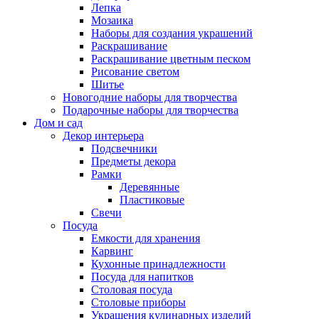
Лепка
Мозаика
Наборы для создания украшений
Раскрашивание
Раскрашивание цветным песком
Рисование светом
Шитье
Новогодние наборы для творчества
Подарочные наборы для творчества
Дом и сад
Декор интерьера
Подсвечники
Предметы декора
Рамки
Деревянные
Пластиковые
Свечи
Посуда
Емкости для хранения
Карвинг
Кухонные принадлежности
Посуда для напитков
Столовая посуда
Столовые приборы
Украшения кулинарных изделий