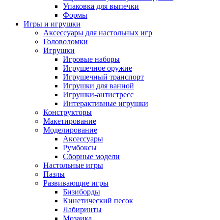
Упаковка для выпечки
Формы
Игры и игрушки
Аксессуары для настольных игр
Головоломки
Игрушки
Игровые наборы
Игрушечное оружие
Игрушечный транспорт
Игрушки для ванной
Игрушки-антистресс
Интерактивные игрушки
Конструкторы
Макетирование
Моделирование
Аксессуары
Румбоксы
Сборные модели
Настольные игры
Пазлы
Развивающие игры
Бизиборды
Кинетический песок
Лабиринты
Мозаика