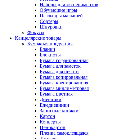
Наборы для экспериментов
Обучающие игры
Пазлы для малышей
Сортеры
Шнуровки
Фокусы
Канцелярские товары
Бумажная продукция
Бланки
Блокноты
Бумага гофрированная
Бумага для заметок
Бумага для печати
Бумага копировальная
Бумага крепированная
Бумага миллиметровая
Бумага цветная
Дневники
Ежедневники
Записные книжки
Картон
Конверты
Пенокартон
Пленка самоклеящаяся
Тетради