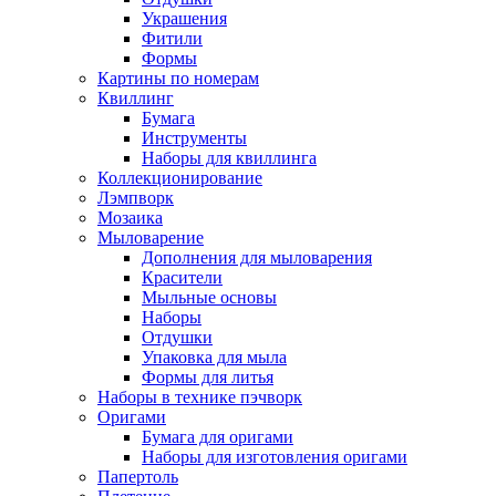
Украшения
Фитили
Формы
Картины по номерам
Квиллинг
Бумага
Инструменты
Наборы для квиллинга
Коллекционирование
Лэмпворк
Мозаика
Мыловарение
Дополнения для мыловарения
Красители
Мыльные основы
Наборы
Отдушки
Упаковка для мыла
Формы для литья
Наборы в технике пэчворк
Оригами
Бумага для оригами
Наборы для изготовления оригами
Папертоль