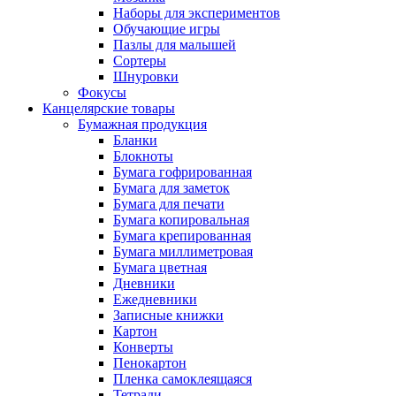
Наборы для экспериментов
Обучающие игры
Пазлы для малышей
Сортеры
Шнуровки
Фокусы
Канцелярские товары
Бумажная продукция
Бланки
Блокноты
Бумага гофрированная
Бумага для заметок
Бумага для печати
Бумага копировальная
Бумага крепированная
Бумага миллиметровая
Бумага цветная
Дневники
Ежедневники
Записные книжки
Картон
Конверты
Пенокартон
Пленка самоклеящаяся
Тетради