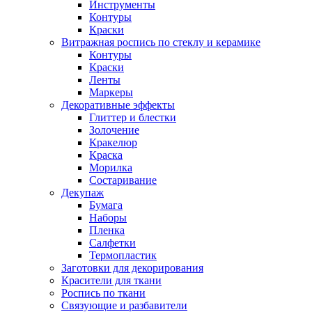
Инструменты
Контуры
Краски
Витражная роспись по стеклу и керамике
Контуры
Краски
Ленты
Маркеры
Декоративные эффекты
Глиттер и блестки
Золочение
Кракелюр
Краска
Морилка
Состаривание
Декупаж
Бумага
Наборы
Пленка
Салфетки
Термопластик
Заготовки для декорирования
Красители для ткани
Роспись по ткани
Связующие и разбавители