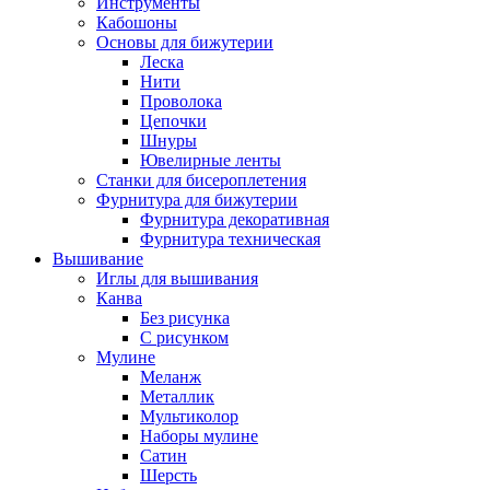
Инструменты
Кабошоны
Основы для бижутерии
Леска
Нити
Проволока
Цепочки
Шнуры
Ювелирные ленты
Станки для бисероплетения
Фурнитура для бижутерии
Фурнитура декоративная
Фурнитура техническая
Вышивание
Иглы для вышивания
Канва
Без рисунка
С рисунком
Мулине
Меланж
Металлик
Мультиколор
Наборы мулине
Сатин
Шерсть