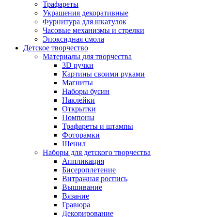
Трафареты
Украшения декоративные
Фурнитура для шкатулок
Часовые механизмы и стрелки
Эпоксидная смола
Детское творчество
Материалы для творчества
3D ручки
Картины своими руками
Магниты
Наборы бусин
Наклейки
Открытки
Помпоны
Трафареты и штампы
Фоторамки
Шенил
Наборы для детского творчества
Аппликация
Бисероплетение
Витражная роспись
Вышивание
Вязание
Гравюра
Декорирование