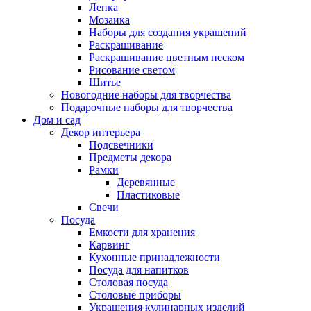
Лепка
Мозаика
Наборы для создания украшений
Раскрашивание
Раскрашивание цветным песком
Рисование светом
Шитье
Новогодние наборы для творчества
Подарочные наборы для творчества
Дом и сад
Декор интерьера
Подсвечники
Предметы декора
Рамки
Деревянные
Пластиковые
Свечи
Посуда
Емкости для хранения
Карвинг
Кухонные принадлежности
Посуда для напитков
Столовая посуда
Столовые приборы
Украшения кулинарных изделий