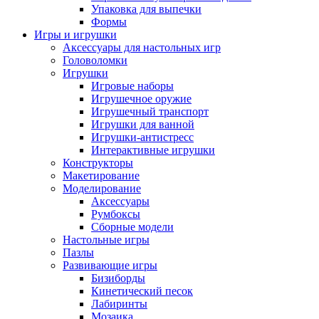
Упаковка для выпечки
Формы
Игры и игрушки
Аксессуары для настольных игр
Головоломки
Игрушки
Игровые наборы
Игрушечное оружие
Игрушечный транспорт
Игрушки для ванной
Игрушки-антистресс
Интерактивные игрушки
Конструкторы
Макетирование
Моделирование
Аксессуары
Румбоксы
Сборные модели
Настольные игры
Пазлы
Развивающие игры
Бизиборды
Кинетический песок
Лабиринты
Мозаика