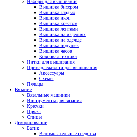
Наборы для вышивания
Вышивка бисером
Вышивка гладью
Вышивка икон
Вышивка крестом
Вышивка лентами
Вышивка на изделиях
Вышивка на одежде
Вышивка подушек
Вышивка часов
Ковровая техника
Нитки для вышивания
Принадлежности для вышивания
Аксессуары
Схемы
Пяльцы
Вязание
Вязальные машинки
Инструменты для вязания
Крючки
Пряжа
Спицы
Декорирование
Батик
Вспомогательные средства