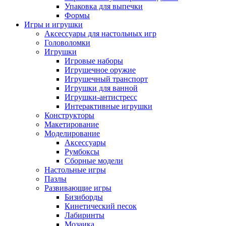
Упаковка для выпечки
Формы
Игры и игрушки
Аксессуары для настольных игр
Головоломки
Игрушки
Игровые наборы
Игрушечное оружие
Игрушечный транспорт
Игрушки для ванной
Игрушки-антистресс
Интерактивные игрушки
Конструкторы
Макетирование
Моделирование
Аксессуары
Румбоксы
Сборные модели
Настольные игры
Пазлы
Развивающие игры
Бизиборды
Кинетический песок
Лабиринты
Мозаика