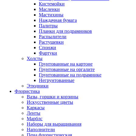
Кистемойки
Масленки
Мастихины
Наждачная бумага
Палитры
Планки для подрамников
Распылители
Растушевки
Спонжи
Фартуки
Холсты
Грунтованные на картоне
Грунтованные на оргалите
Грунтованные на подрамнике
Негрунтованные
Этюдники
Флористика
Вазы, горшки и корзины
Искусственные цветы
Каркасы
Ленты
Марблс
Наборы для выращивания
Наполнители
Пена флористическая