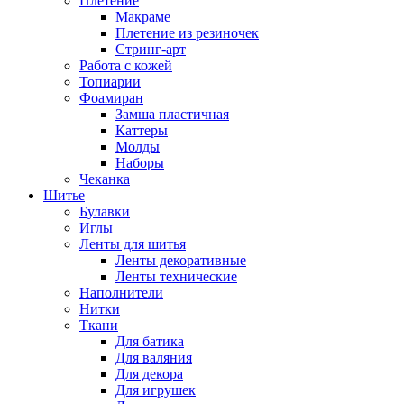
Плетение
Макраме
Плетение из резиночек
Стринг-арт
Работа с кожей
Топиарии
Фоамиран
Замша пластичная
Каттеры
Молды
Наборы
Чеканка
Шитье
Булавки
Иглы
Ленты для шитья
Ленты декоративные
Ленты технические
Наполнители
Нитки
Ткани
Для батика
Для валяния
Для декора
Для игрушек