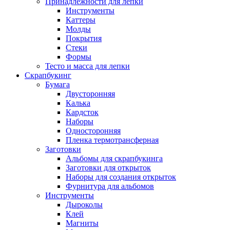
Принадлежности для лепки
Инструменты
Каттеры
Молды
Покрытия
Стеки
Формы
Тесто и масса для лепки
Скрапбукинг
Бумага
Двусторонняя
Калька
Кардсток
Наборы
Односторонняя
Пленка термотрансферная
Заготовки
Альбомы для скрапбукинга
Заготовки для открыток
Наборы для создания открыток
Фурнитура для альбомов
Инструменты
Дыроколы
Клей
Магниты