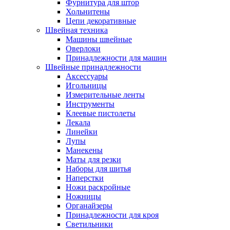
Фурнитура для штор
Хольнитены
Цепи декоративные
Швейная техника
Машины швейные
Оверлоки
Принадлежности для машин
Швейные принадлежности
Аксессуары
Игольницы
Измерительные ленты
Инструменты
Клеевые пистолеты
Лекала
Линейки
Лупы
Манекены
Маты для резки
Наборы для шитья
Наперстки
Ножи раскройные
Ножницы
Органайзеры
Принадлежности для кроя
Светильники