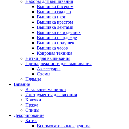
Наборы для вышивания
Вышивка бисером
Вышивка гладью
Вышивка икон
Вышивка крестом
Вышивка лентами
Вышивка на изделиях
Вышивка на одежде
Вышивка подушек
Вышивка часов
Ковровая техника
Нитки для вышивания
Принадлежности для вышивания
Аксессуары
Схемы
Пяльцы
Вязание
Вязальные машинки
Инструменты для вязания
Крючки
Пряжа
Спицы
Декорирование
Батик
Вспомогательные средства