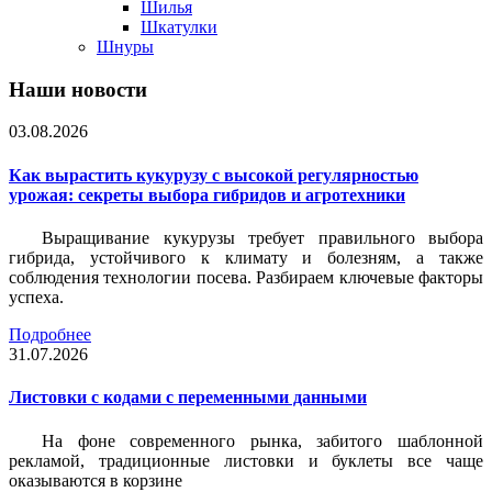
Шилья
Шкатулки
Шнуры
Наши новости
03.08.2026
Как вырастить кукурузу с высокой регулярностью
урожая: секреты выбора гибридов и агротехники
Выращивание кукурузы требует правильного выбора
гибрида, устойчивого к климату и болезням, а также
соблюдения технологии посева. Разбираем ключевые факторы
успеха.
Подробнее
31.07.2026
Листовки c кодами с переменными данными
На фоне современного рынка, забитого шаблонной
рекламой, традиционные листовки и буклеты все чаще
оказываются в корзине