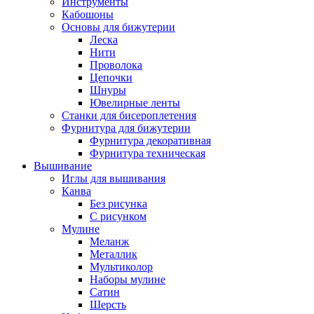
Инструменты
Кабошоны
Основы для бижутерии
Леска
Нити
Проволока
Цепочки
Шнуры
Ювелирные ленты
Станки для бисероплетения
Фурнитура для бижутерии
Фурнитура декоративная
Фурнитура техническая
Вышивание
Иглы для вышивания
Канва
Без рисунка
С рисунком
Мулине
Меланж
Металлик
Мультиколор
Наборы мулине
Сатин
Шерсть