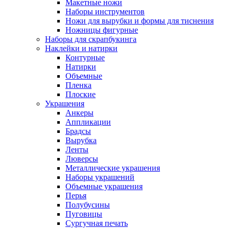
Макетные ножи
Наборы инструментов
Ножи для вырубки и формы для тиснения
Ножницы фигурные
Наборы для скрапбукинга
Наклейки и натирки
Контурные
Натирки
Объемные
Пленка
Плоские
Украшения
Анкеры
Аппликации
Брадсы
Вырубка
Ленты
Люверсы
Металлические украшения
Наборы украшений
Объемные украшения
Перья
Полубусины
Пуговицы
Сургучная печать