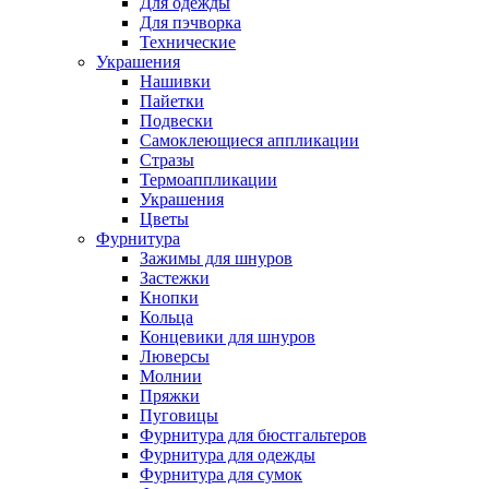
Для одежды
Для пэчворка
Технические
Украшения
Нашивки
Пайетки
Подвески
Самоклеющиеся аппликации
Стразы
Термоаппликации
Украшения
Цветы
Фурнитура
Зажимы для шнуров
Застежки
Кнопки
Кольца
Концевики для шнуров
Люверсы
Молнии
Пряжки
Пуговицы
Фурнитура для бюстгальтеров
Фурнитура для одежды
Фурнитура для сумок