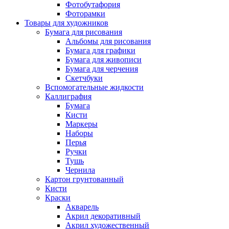
Фотобутафория
Фоторамки
Товары для художников
Бумага для рисования
Альбомы для рисования
Бумага для графики
Бумага для живописи
Бумага для черчения
Скетчбуки
Вспомогательные жидкости
Каллиграфия
Бумага
Кисти
Маркеры
Наборы
Перья
Ручки
Тушь
Чернила
Картон грунтованный
Кисти
Краски
Акварель
Акрил декоративный
Акрил художественный