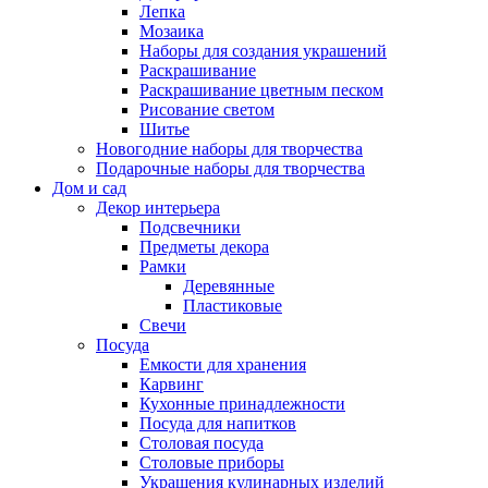
Лепка
Мозаика
Наборы для создания украшений
Раскрашивание
Раскрашивание цветным песком
Рисование светом
Шитье
Новогодние наборы для творчества
Подарочные наборы для творчества
Дом и сад
Декор интерьера
Подсвечники
Предметы декора
Рамки
Деревянные
Пластиковые
Свечи
Посуда
Емкости для хранения
Карвинг
Кухонные принадлежности
Посуда для напитков
Столовая посуда
Столовые приборы
Украшения кулинарных изделий