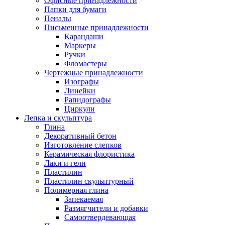
Офисные принадлежности
Папки для бумаги
Пеналы
Письменные принадлежности
Карандаши
Маркеры
Ручки
Фломастеры
Чертежные принадлежности
Изографы
Линейки
Рапидографы
Циркули
Лепка и скульптура
Глина
Декоративный бетон
Изготовление слепков
Керамическая флористика
Лаки и гели
Пластилин
Пластилин скульптурный
Полимерная глина
Запекаемая
Размягчители и добавки
Самоотвердевающая