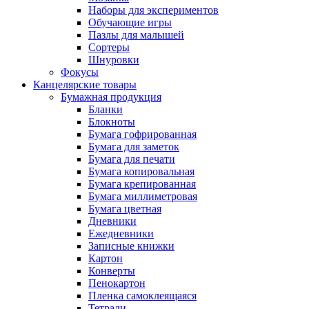
Наборы для экспериментов
Обучающие игры
Пазлы для малышей
Сортеры
Шнуровки
Фокусы
Канцелярские товары
Бумажная продукция
Бланки
Блокноты
Бумага гофрированная
Бумага для заметок
Бумага для печати
Бумага копировальная
Бумага крепированная
Бумага миллиметровая
Бумага цветная
Дневники
Ежедневники
Записные книжки
Картон
Конверты
Пенокартон
Пленка самоклеящаяся
Тетради