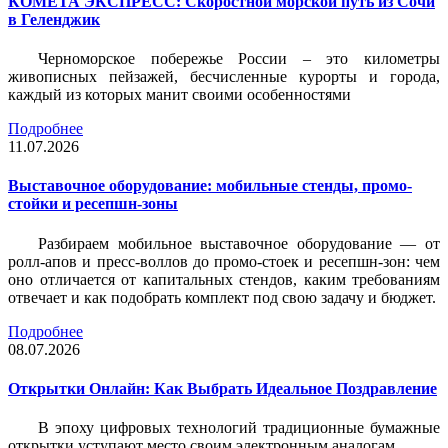
КОМЕТА ЭКСПРЕСС: Скоростной морской путь из Сочи
в Геленджик
Черноморское побережье России – это километры
живописных пейзажей, бесчисленные курорты и города,
каждый из которых манит своими особенностями
Подробнее
11.07.2026
Выставочное оборудование: мобильные стенды, промо-
стойки и ресепшн-зоны
Разбираем мобильное выставочное оборудование — от
ролл-апов и пресс-воллов до промо-стоек и ресепшн-зон: чем
оно отличается от капитальных стендов, каким требованиям
отвечает и как подобрать комплект под свою задачу и бюджет.
Подробнее
08.07.2026
Открытки Онлайн: Как Выбрать Идеальное Поздравление
В эпоху цифровых технологий традиционные бумажные
открытки уступают место своим электронным аналогам