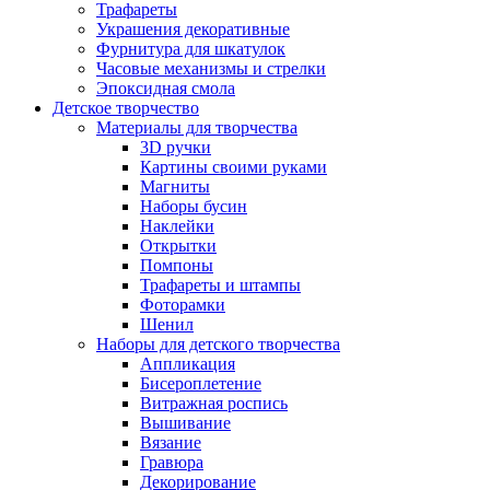
Трафареты
Украшения декоративные
Фурнитура для шкатулок
Часовые механизмы и стрелки
Эпоксидная смола
Детское творчество
Материалы для творчества
3D ручки
Картины своими руками
Магниты
Наборы бусин
Наклейки
Открытки
Помпоны
Трафареты и штампы
Фоторамки
Шенил
Наборы для детского творчества
Аппликация
Бисероплетение
Витражная роспись
Вышивание
Вязание
Гравюра
Декорирование