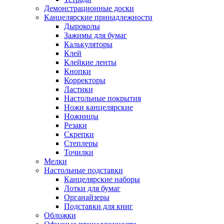
Демонстрационные доски
Канцелярские принадлежности
Дыроколы
Зажимы для бумаг
Калькуляторы
Клей
Клейкие ленты
Кнопки
Корректоры
Ластики
Настольные покрытия
Ножи канцелярские
Ножницы
Резаки
Скрепки
Степлеры
Точилки
Мелки
Настольные подставки
Канцелярские наборы
Лотки для бумаг
Органайзеры
Подставки для книг
Обложки