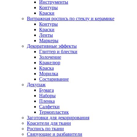
Инструменты
Контуры
Краски
Витражная роспись по стеклу и керамике
Контуры
Краски
Ленты
Маркеры
Декоративные эффекты
Глиттер и блестки
Золочение
Кракелюр
Краска
Морилка
Состаривание
Декупаж
Бумага
Наборы
Пленка
Салфетки
Термопластик
Заготовки для декорирования
Красители для ткани
Роспись по ткани
Связующие и разбавители