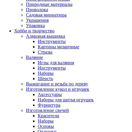
Природные материалы
Проволока
Садовая миниатюра
Украшения
Упаковка
Хобби и творчество
Алмазная вышивка
Инструменты
Картины мозаичные
Стразы
Валяние
Иглы для валяния
Инструменты
Наборы
Шерсть
Выжигание и резьба по дереву
Изготовление кукол и игрушек
Аксессуары
Наборы для шитья игрушек
Фурнитура
Изготовление свечей
Красители
Наборы
Основы
Отдушки