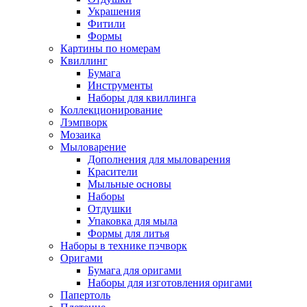
Украшения
Фитили
Формы
Картины по номерам
Квиллинг
Бумага
Инструменты
Наборы для квиллинга
Коллекционирование
Лэмпворк
Мозаика
Мыловарение
Дополнения для мыловарения
Красители
Мыльные основы
Наборы
Отдушки
Упаковка для мыла
Формы для литья
Наборы в технике пэчворк
Оригами
Бумага для оригами
Наборы для изготовления оригами
Папертоль