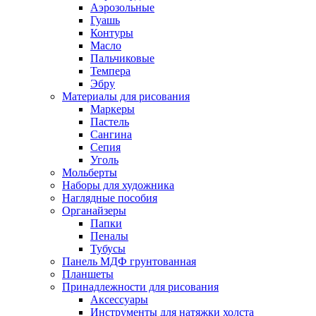
Аэрозольные
Гуашь
Контуры
Масло
Пальчиковые
Темпера
Эбру
Материалы для рисования
Маркеры
Пастель
Сангина
Сепия
Уголь
Мольберты
Наборы для художника
Наглядные пособия
Органайзеры
Папки
Пеналы
Тубусы
Панель МДФ грунтованная
Планшеты
Принадлежности для рисования
Аксессуары
Инструменты для натяжки холста