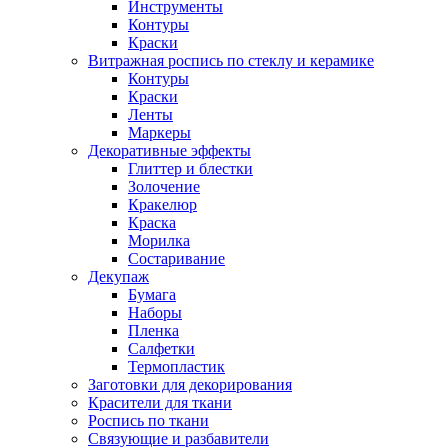
Инструменты
Контуры
Краски
Витражная роспись по стеклу и керамике
Контуры
Краски
Ленты
Маркеры
Декоративные эффекты
Глиттер и блестки
Золочение
Кракелюр
Краска
Морилка
Состаривание
Декупаж
Бумага
Наборы
Пленка
Салфетки
Термопластик
Заготовки для декорирования
Красители для ткани
Роспись по ткани
Связующие и разбавители