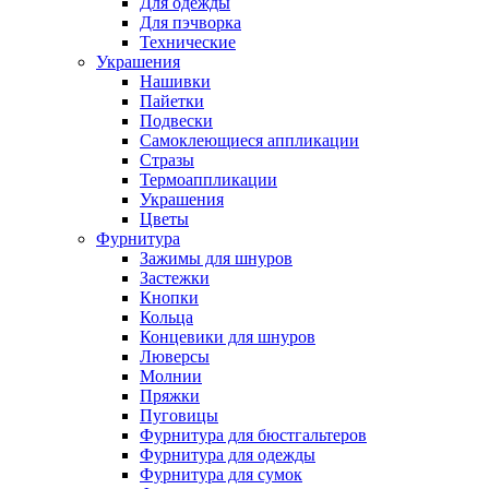
Для одежды
Для пэчворка
Технические
Украшения
Нашивки
Пайетки
Подвески
Самоклеющиеся аппликации
Стразы
Термоаппликации
Украшения
Цветы
Фурнитура
Зажимы для шнуров
Застежки
Кнопки
Кольца
Концевики для шнуров
Люверсы
Молнии
Пряжки
Пуговицы
Фурнитура для бюстгальтеров
Фурнитура для одежды
Фурнитура для сумок