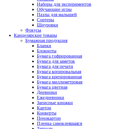
Наборы для экспериментов
Обучающие игры
Пазлы для малышей
Сортеры
Шнуровки
Фокусы
Канцелярские товары
Бумажная продукция
Бланки
Блокноты
Бумага гофрированная
Бумага для заметок
Бумага для печати
Бумага копировальная
Бумага крепированная
Бумага миллиметровая
Бумага цветная
Дневники
Ежедневники
Записные книжки
Картон
Конверты
Пенокартон
Пленка самоклеящаяся
Тетради