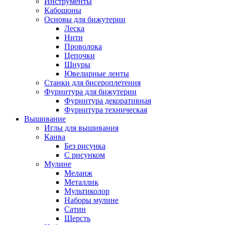
Инструменты
Кабошоны
Основы для бижутерии
Леска
Нити
Проволока
Цепочки
Шнуры
Ювелирные ленты
Станки для бисероплетения
Фурнитура для бижутерии
Фурнитура декоративная
Фурнитура техническая
Вышивание
Иглы для вышивания
Канва
Без рисунка
С рисунком
Мулине
Меланж
Металлик
Мультиколор
Наборы мулине
Сатин
Шерсть