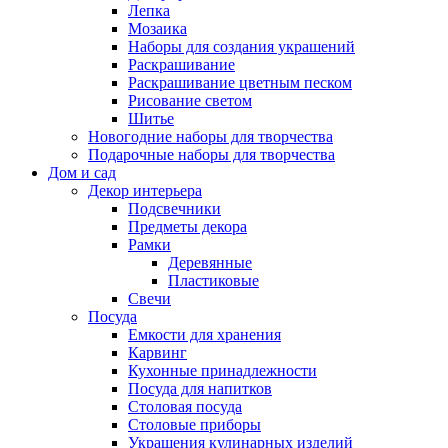
Лепка
Мозаика
Наборы для создания украшений
Раскрашивание
Раскрашивание цветным песком
Рисование светом
Шитье
Новогодние наборы для творчества
Подарочные наборы для творчества
Дом и сад
Декор интерьера
Подсвечники
Предметы декора
Рамки
Деревянные
Пластиковые
Свечи
Посуда
Емкости для хранения
Карвинг
Кухонные принадлежности
Посуда для напитков
Столовая посуда
Столовые приборы
Украшения кулинарных изделий