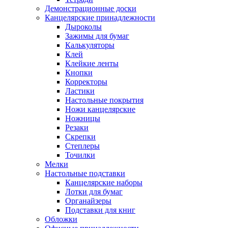
Демонстрационные доски
Канцелярские принадлежности
Дыроколы
Зажимы для бумаг
Калькуляторы
Клей
Клейкие ленты
Кнопки
Корректоры
Ластики
Настольные покрытия
Ножи канцелярские
Ножницы
Резаки
Скрепки
Степлеры
Точилки
Мелки
Настольные подставки
Канцелярские наборы
Лотки для бумаг
Органайзеры
Подставки для книг
Обложки