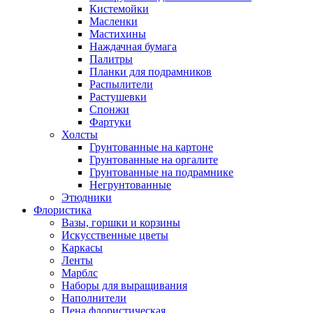
Кистемойки
Масленки
Мастихины
Наждачная бумага
Палитры
Планки для подрамников
Распылители
Растушевки
Спонжи
Фартуки
Холсты
Грунтованные на картоне
Грунтованные на оргалите
Грунтованные на подрамнике
Негрунтованные
Этюдники
Флористика
Вазы, горшки и корзины
Искусственные цветы
Каркасы
Ленты
Марблс
Наборы для выращивания
Наполнители
Пена флористическая