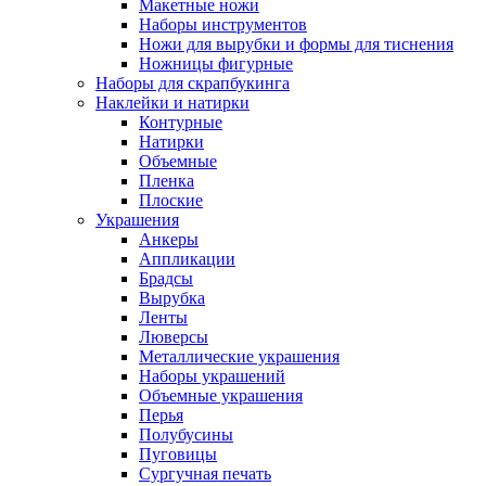
Макетные ножи
Наборы инструментов
Ножи для вырубки и формы для тиснения
Ножницы фигурные
Наборы для скрапбукинга
Наклейки и натирки
Контурные
Натирки
Объемные
Пленка
Плоские
Украшения
Анкеры
Аппликации
Брадсы
Вырубка
Ленты
Люверсы
Металлические украшения
Наборы украшений
Объемные украшения
Перья
Полубусины
Пуговицы
Сургучная печать