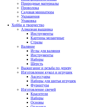
Природные материалы
Проволока
Садовая миниатюра
Украшения
Упаковка
Хобби и творчество
Алмазная вышивка
Инструменты
Картины мозаичные
Стразы
Валяние
Иглы для валяния
Инструменты
Наборы
Шерсть
Выжигание и резьба по дереву
Изготовление кукол и игрушек
Аксессуары
Наборы для шитья игрушек
Фурнитура
Изготовление свечей
Красители
Наборы
Основы
Отдушки