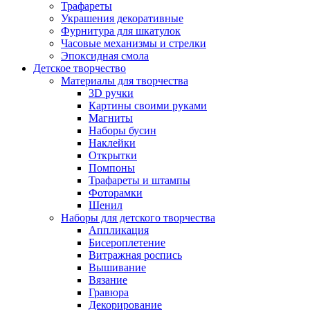
Трафареты
Украшения декоративные
Фурнитура для шкатулок
Часовые механизмы и стрелки
Эпоксидная смола
Детское творчество
Материалы для творчества
3D ручки
Картины своими руками
Магниты
Наборы бусин
Наклейки
Открытки
Помпоны
Трафареты и штампы
Фоторамки
Шенил
Наборы для детского творчества
Аппликация
Бисероплетение
Витражная роспись
Вышивание
Вязание
Гравюра
Декорирование