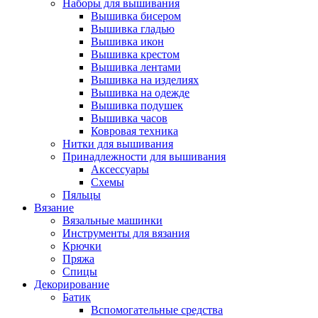
Наборы для вышивания
Вышивка бисером
Вышивка гладью
Вышивка икон
Вышивка крестом
Вышивка лентами
Вышивка на изделиях
Вышивка на одежде
Вышивка подушек
Вышивка часов
Ковровая техника
Нитки для вышивания
Принадлежности для вышивания
Аксессуары
Схемы
Пяльцы
Вязание
Вязальные машинки
Инструменты для вязания
Крючки
Пряжа
Спицы
Декорирование
Батик
Вспомогательные средства