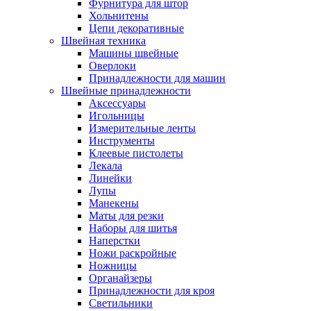
Фурнитура для штор
Хольнитены
Цепи декоративные
Швейная техника
Машины швейные
Оверлоки
Принадлежности для машин
Швейные принадлежности
Аксессуары
Игольницы
Измерительные ленты
Инструменты
Клеевые пистолеты
Лекала
Линейки
Лупы
Манекены
Маты для резки
Наборы для шитья
Наперстки
Ножи раскройные
Ножницы
Органайзеры
Принадлежности для кроя
Светильники