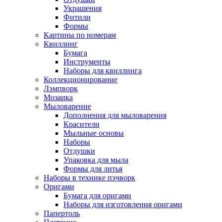
Украшения
Фитили
Формы
Картины по номерам
Квиллинг
Бумага
Инструменты
Наборы для квиллинга
Коллекционирование
Лэмпворк
Мозаика
Мыловарение
Дополнения для мыловарения
Красители
Мыльные основы
Наборы
Отдушки
Упаковка для мыла
Формы для литья
Наборы в технике пэчворк
Оригами
Бумага для оригами
Наборы для изготовления оригами
Папертоль