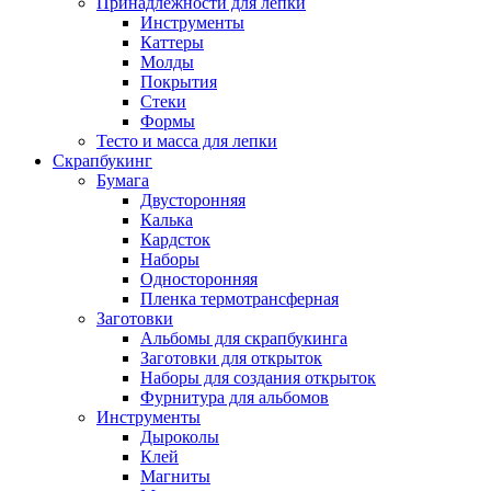
Принадлежности для лепки
Инструменты
Каттеры
Молды
Покрытия
Стеки
Формы
Тесто и масса для лепки
Скрапбукинг
Бумага
Двусторонняя
Калька
Кардсток
Наборы
Односторонняя
Пленка термотрансферная
Заготовки
Альбомы для скрапбукинга
Заготовки для открыток
Наборы для создания открыток
Фурнитура для альбомов
Инструменты
Дыроколы
Клей
Магниты