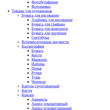
Фотобутафория
Фоторамки
Товары для художников
Бумага для рисования
Альбомы для рисования
Бумага для графики
Бумага для живописи
Бумага для черчения
Скетчбуки
Вспомогательные жидкости
Каллиграфия
Бумага
Кисти
Маркеры
Наборы
Перья
Ручки
Тушь
Чернила
Картон грунтованный
Кисти
Краски
Акварель
Акрил декоративный
Акрил художественный