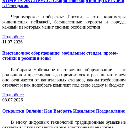
КОМЕТА ЭКСПРЕСС: Скоростной морской путь из Сочи
в Геленджик
Черноморское побережье России – это километры
живописных пейзажей, бесчисленные курорты и города,
каждый из которых манит своими особенностями
Подробнее
11.07.2026
Выставочное оборудование: мобильные стенды, промо-
стойки и ресепшн-зоны
Разбираем мобильное выставочное оборудование — от
ролл-апов и пресс-воллов до промо-стоек и ресепшн-зон: чем
оно отличается от капитальных стендов, каким требованиям
отвечает и как подобрать комплект под свою задачу и бюджет.
Подробнее
08.07.2026
Открытки Онлайн: Как Выбрать Идеальное Поздравление
В эпоху цифровых технологий традиционные бумажные
открытки уступают место своим электронным аналогам