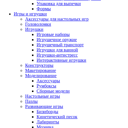
Упаковка для выпечки
Формы
Игры и игрушки
Аксессуары для настольных игр
Головоломки
Игрушки
Игровые наборы
Игрушечное оружие
Игрушечный транспорт
Игрушки для ванной
Игрушки-антистресс
Интерактивные игрушки
Конструкторы
Макетирование
Моделирование
Аксессуары
Румбоксы
Сборные модели
Настольные игры
Пазлы
Развивающие игры
Бизиборды
Кинетический песок
Лабиринты
Мозаика