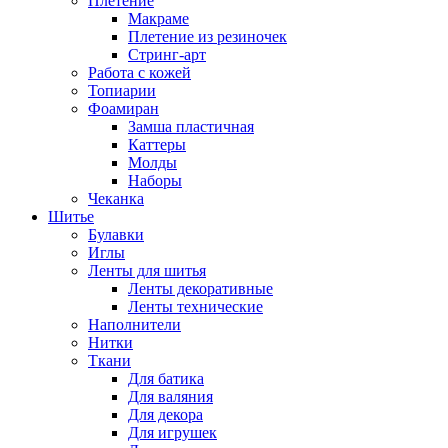
Плетение
Макраме
Плетение из резиночек
Стринг-арт
Работа с кожей
Топиарии
Фоамиран
Замша пластичная
Каттеры
Молды
Наборы
Чеканка
Шитье
Булавки
Иглы
Ленты для шитья
Ленты декоративные
Ленты технические
Наполнители
Нитки
Ткани
Для батика
Для валяния
Для декора
Для игрушек