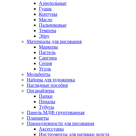
Аэрозольные
Гуашь
Контуры
Масло
Пальчиковые
Темпера
Эбру
Материалы для рисования
Маркеры
Пастель
Сангина
Сепия
Уголь
Мольберты
Наборы для художника
Наглядные пособия
Органайзеры
Папки
Пеналы
Тубусы
Панель МДФ грунтованная
Планшеты
Принадлежности для рисования
Аксессуары
Инструменты для натяжки холста