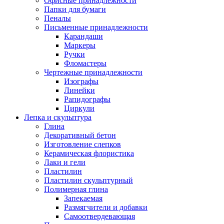
Офисные принадлежности
Папки для бумаги
Пеналы
Письменные принадлежности
Карандаши
Маркеры
Ручки
Фломастеры
Чертежные принадлежности
Изографы
Линейки
Рапидографы
Циркули
Лепка и скульптура
Глина
Декоративный бетон
Изготовление слепков
Керамическая флористика
Лаки и гели
Пластилин
Пластилин скульптурный
Полимерная глина
Запекаемая
Размягчители и добавки
Самоотвердевающая