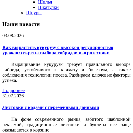
Шилья
Шкатулки
Шнуры
Наши новости
03.08.2026
Как вырастить кукурузу с высокой регулярностью
урожая: секреты выбора гибридов и агротехники
Выращивание кукурузы требует правильного выбора
гибрида, устойчивого к климату и болезням, а также
соблюдения технологии посева. Разбираем ключевые факторы
успеха.
Подробнее
31.07.2026
Листовки c кодами с переменными данными
На фоне современного рынка, забитого шаблонной
рекламой, традиционные листовки и буклеты все чаще
оказываются в корзине