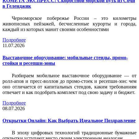
КОМЕТА ЭКСПРЕСС: Скоростной морской путь из Сочи
в Геленджик
Черноморское побережье России – это километры
живописных пейзажей, бесчисленные курорты и города,
каждый из которых манит своими особенностями
Подробнее
11.07.2026
Выставочное оборудование: мобильные стенды, промо-
стойки и ресепшн-зоны
Разбираем мобильное выставочное оборудование — от
ролл-апов и пресс-воллов до промо-стоек и ресепшн-зон: чем
оно отличается от капитальных стендов, каким требованиям
отвечает и как подобрать комплект под свою задачу и бюджет.
Подробнее
08.07.2026
Открытки Онлайн: Как Выбрать Идеальное Поздравление
В эпоху цифровых технологий традиционные бумажные
открытки уступают место своим электронным аналогам