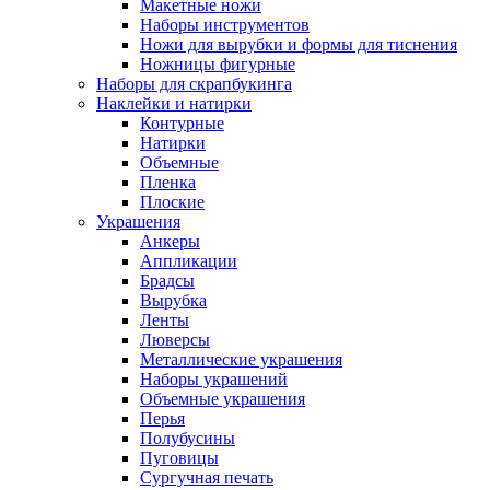
Макетные ножи
Наборы инструментов
Ножи для вырубки и формы для тиснения
Ножницы фигурные
Наборы для скрапбукинга
Наклейки и натирки
Контурные
Натирки
Объемные
Пленка
Плоские
Украшения
Анкеры
Аппликации
Брадсы
Вырубка
Ленты
Люверсы
Металлические украшения
Наборы украшений
Объемные украшения
Перья
Полубусины
Пуговицы
Сургучная печать