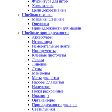
Фурнитура для штор
Хольнитены
Цепи декоративные
Швейная техника
Машины швейные
Оверлоки
Принадлежности для машин
Швейные принадлежности
Аксессуары
Игольницы
Измерительные ленты
Инструменты
Клеевые пистолеты
Лекала
Линейки
Лупы
Манекены
Маты для резки
Наборы для шитья
Наперстки
Ножи раскройные
Ножницы
Органайзеры
Принадлежности для кроя
Светильники