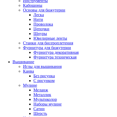
Инструменты
Кабошоны
Основы для бижутерии
Леска
Нити
Проволока
Цепочки
Шнуры
Ювелирные ленты
Станки для бисероплетения
Фурнитура для бижутерии
Фурнитура декоративная
Фурнитура техническая
Вышивание
Иглы для вышивания
Канва
Без рисунка
С рисунком
Мулине
Меланж
Металлик
Мультиколор
Наборы мулине
Сатин
Шерсть