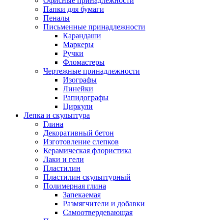
Офисные принадлежности
Папки для бумаги
Пеналы
Письменные принадлежности
Карандаши
Маркеры
Ручки
Фломастеры
Чертежные принадлежности
Изографы
Линейки
Рапидографы
Циркули
Лепка и скульптура
Глина
Декоративный бетон
Изготовление слепков
Керамическая флористика
Лаки и гели
Пластилин
Пластилин скульптурный
Полимерная глина
Запекаемая
Размягчители и добавки
Самоотвердевающая