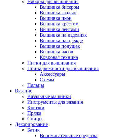
Наборы для вышивания
Вышивка бисером
Вышивка гладью
Вышивка икон
Вышивка крестом
Вышивка лентами
Вышивка на изделиях
Вышивка на одежде
Вышивка подушек
Вышивка часов
Ковровая техника
Нитки для вышивания
Принадлежности для вышивания
Аксессуары
Схемы
Пяльцы
Вязание
Вязальные машинки
Инструменты для вязания
Крючки
Пряжа
Спицы
Декорирование
Батик
Вспомогательные средства