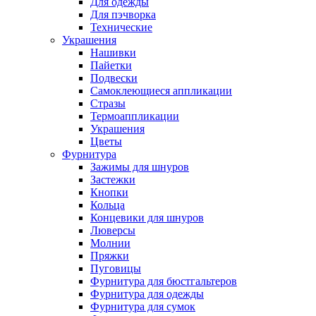
Для одежды
Для пэчворка
Технические
Украшения
Нашивки
Пайетки
Подвески
Самоклеющиеся аппликации
Стразы
Термоаппликации
Украшения
Цветы
Фурнитура
Зажимы для шнуров
Застежки
Кнопки
Кольца
Концевики для шнуров
Люверсы
Молнии
Пряжки
Пуговицы
Фурнитура для бюстгальтеров
Фурнитура для одежды
Фурнитура для сумок