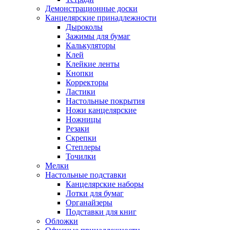
Демонстрационные доски
Канцелярские принадлежности
Дыроколы
Зажимы для бумаг
Калькуляторы
Клей
Клейкие ленты
Кнопки
Корректоры
Ластики
Настольные покрытия
Ножи канцелярские
Ножницы
Резаки
Скрепки
Степлеры
Точилки
Мелки
Настольные подставки
Канцелярские наборы
Лотки для бумаг
Органайзеры
Подставки для книг
Обложки