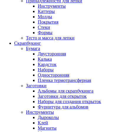
Принадлежности для лепки
Инструменты
Каттеры
Молды
Покрытия
Стеки
Формы
Тесто и масса для лепки
Скрапбукинг
Бумага
Двусторонняя
Калька
Кардсток
Наборы
Односторонняя
Пленка термотрансферная
Заготовки
Альбомы для скрапбукинга
Заготовки для открыток
Наборы для создания открыток
Фурнитура для альбомов
Инструменты
Дыроколы
Клей
Магниты