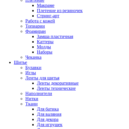
Плетение
Макраме
Плетение из резиночек
Стринг-арт
Работа с кожей
Топиарии
Фоамиран
Замша пластичная
Каттеры
Молды
Наборы
Чеканка
Шитье
Булавки
Иглы
Ленты для шитья
Ленты декоративные
Ленты технические
Наполнители
Нитки
Ткани
Для батика
Для валяния
Для декора
Для игрушек