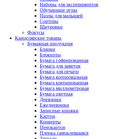
Наборы для экспериментов
Обучающие игры
Пазлы для малышей
Сортеры
Шнуровки
Фокусы
Канцелярские товары
Бумажная продукция
Бланки
Блокноты
Бумага гофрированная
Бумага для заметок
Бумага для печати
Бумага копировальная
Бумага крепированная
Бумага миллиметровая
Бумага цветная
Дневники
Ежедневники
Записные книжки
Картон
Конверты
Пенокартон
Пленка самоклеящаяся
Тетради