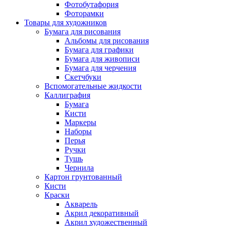
Фотобутафория
Фоторамки
Товары для художников
Бумага для рисования
Альбомы для рисования
Бумага для графики
Бумага для живописи
Бумага для черчения
Скетчбуки
Вспомогательные жидкости
Каллиграфия
Бумага
Кисти
Маркеры
Наборы
Перья
Ручки
Тушь
Чернила
Картон грунтованный
Кисти
Краски
Акварель
Акрил декоративный
Акрил художественный