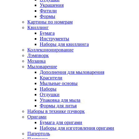
Украшения
Фитили
Формы
Картины по номерам
Квиллинг
Бумага
Инструменты
Наборы для квиллинга
Коллекционирование
Лэмпворк
Мозаика
Мыловарение
Дополнения для мыловарения
Красители
Мыльные основы
Наборы
Отдушки
Упаковка для мыла
Формы для литья
Наборы в технике пэчворк
Оригами
Бумага для оригами
Наборы для изготовления оригами
Папертоль