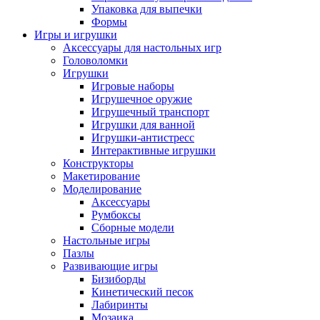
Упаковка для выпечки
Формы
Игры и игрушки
Аксессуары для настольных игр
Головоломки
Игрушки
Игровые наборы
Игрушечное оружие
Игрушечный транспорт
Игрушки для ванной
Игрушки-антистресс
Интерактивные игрушки
Конструкторы
Макетирование
Моделирование
Аксессуары
Румбоксы
Сборные модели
Настольные игры
Пазлы
Развивающие игры
Бизиборды
Кинетический песок
Лабиринты
Мозаика