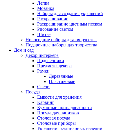
Лепка
Мозаика
Наборы для создания украшений
Раскрашивание
Раскрашивание цветным песком
Рисование светом
Шитье
Новогодние наборы для творчества
Подарочные наборы для творчества
Дом и сад
Декор интерьера
Подсвечники
Предметы декора
Рамки
Деревянные
Пластиковые
Свечи
Посуда
Емкости для хранения
Карвинг
Кухонные принадлежности
Посуда для напитков
Столовая посуда
Столовые приборы
Украшения кулинарных изделий