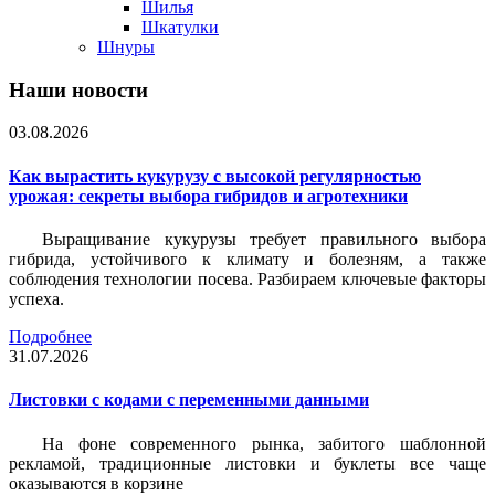
Шилья
Шкатулки
Шнуры
Наши новости
03.08.2026
Как вырастить кукурузу с высокой регулярностью
урожая: секреты выбора гибридов и агротехники
Выращивание кукурузы требует правильного выбора
гибрида, устойчивого к климату и болезням, а также
соблюдения технологии посева. Разбираем ключевые факторы
успеха.
Подробнее
31.07.2026
Листовки c кодами с переменными данными
На фоне современного рынка, забитого шаблонной
рекламой, традиционные листовки и буклеты все чаще
оказываются в корзине