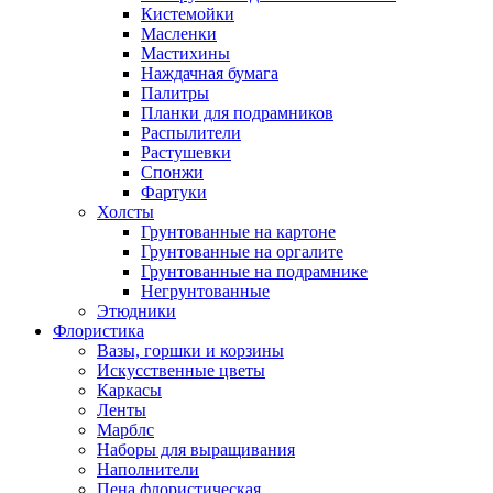
Кистемойки
Масленки
Мастихины
Наждачная бумага
Палитры
Планки для подрамников
Распылители
Растушевки
Спонжи
Фартуки
Холсты
Грунтованные на картоне
Грунтованные на оргалите
Грунтованные на подрамнике
Негрунтованные
Этюдники
Флористика
Вазы, горшки и корзины
Искусственные цветы
Каркасы
Ленты
Марблс
Наборы для выращивания
Наполнители
Пена флористическая