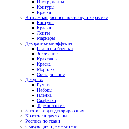
Инструменты
Контуры
Краски
Витражная роспись по стеклу и керамике
Контуры
Краски
Ленты
Маркеры
Декоративные эффекты
Глиттер и блестки
Золочение
Кракелюр
Краска
Морилка
Состаривание
Декупаж
Бумага
Наборы
Пленка
Салфетки
Термопластик
Заготовки для декорирования
Красители для ткани
Роспись по ткани
Связующие и разбавители