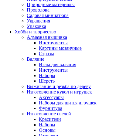
Природные материалы
Проволока
Садовая миниатюра
Украшения
Упаковка
Хобби и творчество
Алмазная вышивка
Инструменты
Картины мозаичные
Стразы
Валяние
Иглы для валяния
Инструменты
Наборы
Шерсть
Выжигание и резьба по дереву
Изготовление кукол и игрушек
Аксессуары
Наборы для шитья игрушек
Фурнитура
Изготовление свечей
Красители
Наборы
Основы
Отдушки