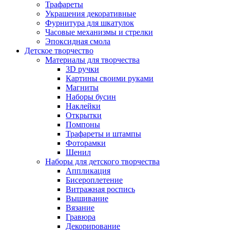
Трафареты
Украшения декоративные
Фурнитура для шкатулок
Часовые механизмы и стрелки
Эпоксидная смола
Детское творчество
Материалы для творчества
3D ручки
Картины своими руками
Магниты
Наборы бусин
Наклейки
Открытки
Помпоны
Трафареты и штампы
Фоторамки
Шенил
Наборы для детского творчества
Аппликация
Бисероплетение
Витражная роспись
Вышивание
Вязание
Гравюра
Декорирование