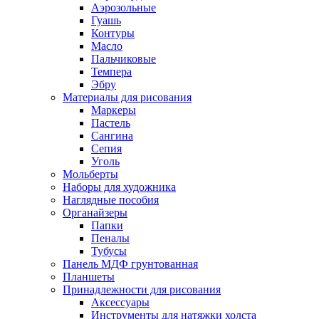
Аэрозольные
Гуашь
Контуры
Масло
Пальчиковые
Темпера
Эбру
Материалы для рисования
Маркеры
Пастель
Сангина
Сепия
Уголь
Мольберты
Наборы для художника
Наглядные пособия
Органайзеры
Папки
Пеналы
Тубусы
Панель МДФ грунтованная
Планшеты
Принадлежности для рисования
Аксессуары
Инструменты для натяжки холста