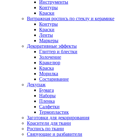
Инструменты
Контуры
Краски
Витражная роспись по стеклу и керамике
Контуры
Краски
Ленты
Маркеры
Декоративные эффекты
Глиттер и блестки
Золочение
Кракелюр
Краска
Морилка
Состаривание
Декупаж
Бумага
Наборы
Пленка
Салфетки
Термопластик
Заготовки для декорирования
Красители для ткани
Роспись по ткани
Связующие и разбавители