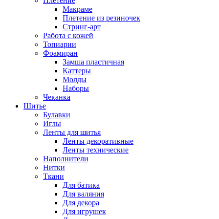
Плетение
Макраме
Плетение из резиночек
Стринг-арт
Работа с кожей
Топиарии
Фоамиран
Замша пластичная
Каттеры
Молды
Наборы
Чеканка
Шитье
Булавки
Иглы
Ленты для шитья
Ленты декоративные
Ленты технические
Наполнители
Нитки
Ткани
Для батика
Для валяния
Для декора
Для игрушек