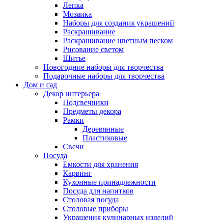
Лепка
Мозаика
Наборы для создания украшений
Раскрашивание
Раскрашивание цветным песком
Рисование светом
Шитье
Новогодние наборы для творчества
Подарочные наборы для творчества
Дом и сад
Декор интерьера
Подсвечники
Предметы декора
Рамки
Деревянные
Пластиковые
Свечи
Посуда
Емкости для хранения
Карвинг
Кухонные принадлежности
Посуда для напитков
Столовая посуда
Столовые приборы
Украшения кулинарных изделий