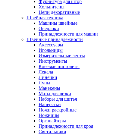
Фурнитура для штор
Хольнитены
Цепи декоративные
Швейная техника
Машины швейные
Оверлоки
Принадлежности для машин
Швейные принадлежности
Аксессуары
Игольницы
Измерительные ленты
Инструменты
Клеевые пистолеты
Лекала
Линейки
Лупы
Манекены
Маты для резки
Наборы для шитья
Наперстки
Ножи раскройные
Ножницы
Органайзеры
Принадлежности для кроя
Светильники