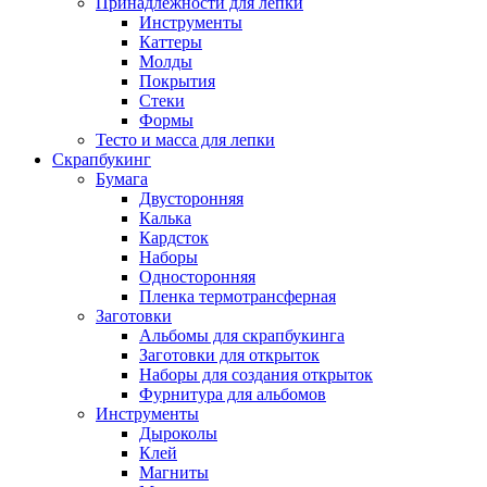
Принадлежности для лепки
Инструменты
Каттеры
Молды
Покрытия
Стеки
Формы
Тесто и масса для лепки
Скрапбукинг
Бумага
Двусторонняя
Калька
Кардсток
Наборы
Односторонняя
Пленка термотрансферная
Заготовки
Альбомы для скрапбукинга
Заготовки для открыток
Наборы для создания открыток
Фурнитура для альбомов
Инструменты
Дыроколы
Клей
Магниты