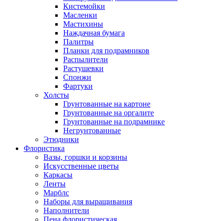
Кистемойки
Масленки
Мастихины
Наждачная бумага
Палитры
Планки для подрамников
Распылители
Растушевки
Спонжи
Фартуки
Холсты
Грунтованные на картоне
Грунтованные на оргалите
Грунтованные на подрамнике
Негрунтованные
Этюдники
Флористика
Вазы, горшки и корзины
Искусственные цветы
Каркасы
Ленты
Марблс
Наборы для выращивания
Наполнители
Пена флористическая