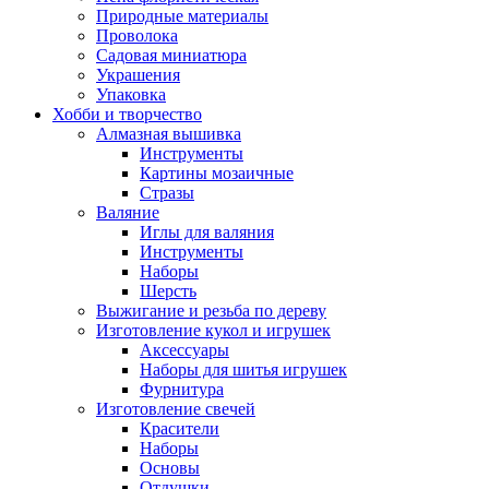
Природные материалы
Проволока
Садовая миниатюра
Украшения
Упаковка
Хобби и творчество
Алмазная вышивка
Инструменты
Картины мозаичные
Стразы
Валяние
Иглы для валяния
Инструменты
Наборы
Шерсть
Выжигание и резьба по дереву
Изготовление кукол и игрушек
Аксессуары
Наборы для шитья игрушек
Фурнитура
Изготовление свечей
Красители
Наборы
Основы
Отдушки