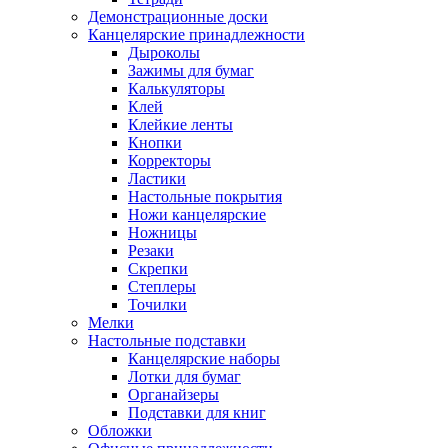
Демонстрационные доски
Канцелярские принадлежности
Дыроколы
Зажимы для бумаг
Калькуляторы
Клей
Клейкие ленты
Кнопки
Корректоры
Ластики
Настольные покрытия
Ножи канцелярские
Ножницы
Резаки
Скрепки
Степлеры
Точилки
Мелки
Настольные подставки
Канцелярские наборы
Лотки для бумаг
Органайзеры
Подставки для книг
Обложки