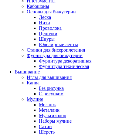
Инструменты
Кабошоны
Основы для бижутерии
Леска
Нити
Проволока
Цепочки
Шнуры
Ювелирные ленты
Станки для бисероплетения
Фурнитура для бижутерии
Фурнитура декоративная
Фурнитура техническая
Вышивание
Иглы для вышивания
Канва
Без рисунка
С рисунком
Мулине
Меланж
Металлик
Мультиколор
Наборы мулине
Сатин
Шерсть