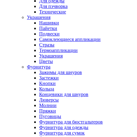
Для одежды
Для пэчворка
Технические
Украшения
Нашивки
Пайетки
Подвески
Самоклеющиеся аппликации
Стразы
Термоаппликации
Украшения
Цветы
Фурнитура
Зажимы для шнуров
Застежки
Кнопки
Кольца
Концевики для шнуров
Люверсы
Молнии
Пряжки
Пуговицы
Фурнитура для бюстгальтеров
Фурнитура для одежды
Фурнитура для сумок