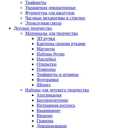
Трафареты
Украшения декоративные
Фурнитура для шкатулок
Часовые механизмы и стрелки
Эпоксидная смола
Детское творчество
Материалы для творчества
3D ручки
Картины своими руками
Магниты
Наборы бусин
Наклейки
Открытки
Помпоны
Трафареты и штампы
Фоторамки
Шенил
Наборы для детского творчества
Аппликация
Бисероплетение
Витражная роспись
Вышивание
Вязание
Гравюра
Декорирование