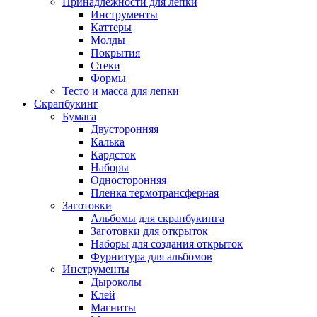
Принадлежности для лепки
Инструменты
Каттеры
Молды
Покрытия
Стеки
Формы
Тесто и масса для лепки
Скрапбукинг
Бумага
Двусторонняя
Калька
Кардсток
Наборы
Односторонняя
Пленка термотрансферная
Заготовки
Альбомы для скрапбукинга
Заготовки для открыток
Наборы для создания открыток
Фурнитура для альбомов
Инструменты
Дыроколы
Клей
Магниты