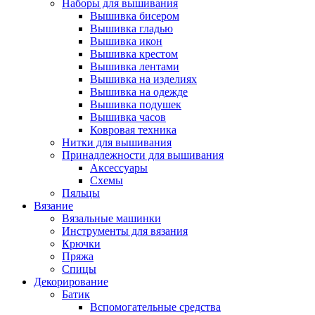
Наборы для вышивания
Вышивка бисером
Вышивка гладью
Вышивка икон
Вышивка крестом
Вышивка лентами
Вышивка на изделиях
Вышивка на одежде
Вышивка подушек
Вышивка часов
Ковровая техника
Нитки для вышивания
Принадлежности для вышивания
Аксессуары
Схемы
Пяльцы
Вязание
Вязальные машинки
Инструменты для вязания
Крючки
Пряжа
Спицы
Декорирование
Батик
Вспомогательные средства