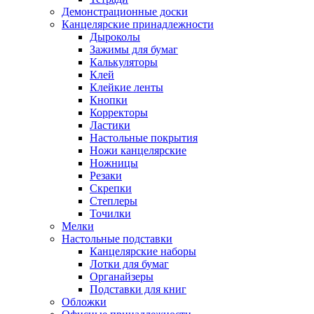
Демонстрационные доски
Канцелярские принадлежности
Дыроколы
Зажимы для бумаг
Калькуляторы
Клей
Клейкие ленты
Кнопки
Корректоры
Ластики
Настольные покрытия
Ножи канцелярские
Ножницы
Резаки
Скрепки
Степлеры
Точилки
Мелки
Настольные подставки
Канцелярские наборы
Лотки для бумаг
Органайзеры
Подставки для книг
Обложки