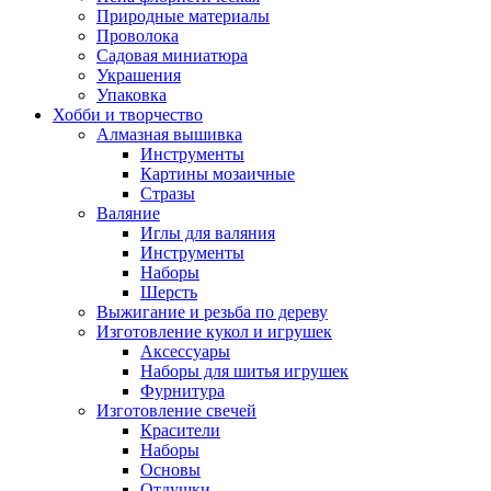
Природные материалы
Проволока
Садовая миниатюра
Украшения
Упаковка
Хобби и творчество
Алмазная вышивка
Инструменты
Картины мозаичные
Стразы
Валяние
Иглы для валяния
Инструменты
Наборы
Шерсть
Выжигание и резьба по дереву
Изготовление кукол и игрушек
Аксессуары
Наборы для шитья игрушек
Фурнитура
Изготовление свечей
Красители
Наборы
Основы
Отдушки