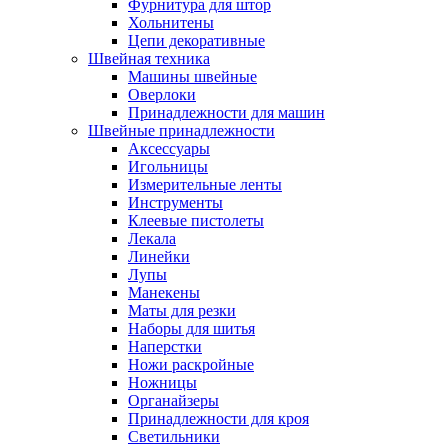
Фурнитура для штор
Хольнитены
Цепи декоративные
Швейная техника
Машины швейные
Оверлоки
Принадлежности для машин
Швейные принадлежности
Аксессуары
Игольницы
Измерительные ленты
Инструменты
Клеевые пистолеты
Лекала
Линейки
Лупы
Манекены
Маты для резки
Наборы для шитья
Наперстки
Ножи раскройные
Ножницы
Органайзеры
Принадлежности для кроя
Светильники