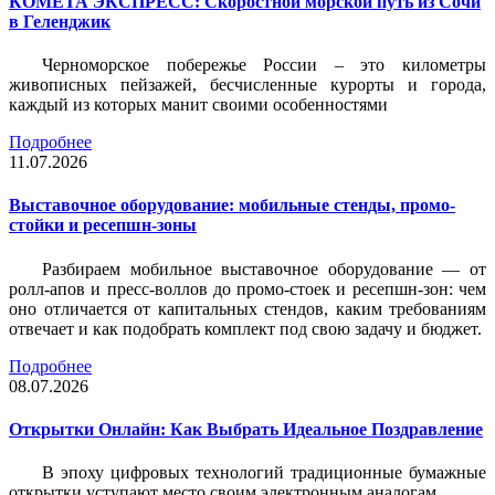
КОМЕТА ЭКСПРЕСС: Скоростной морской путь из Сочи
в Геленджик
Черноморское побережье России – это километры
живописных пейзажей, бесчисленные курорты и города,
каждый из которых манит своими особенностями
Подробнее
11.07.2026
Выставочное оборудование: мобильные стенды, промо-
стойки и ресепшн-зоны
Разбираем мобильное выставочное оборудование — от
ролл-апов и пресс-воллов до промо-стоек и ресепшн-зон: чем
оно отличается от капитальных стендов, каким требованиям
отвечает и как подобрать комплект под свою задачу и бюджет.
Подробнее
08.07.2026
Открытки Онлайн: Как Выбрать Идеальное Поздравление
В эпоху цифровых технологий традиционные бумажные
открытки уступают место своим электронным аналогам