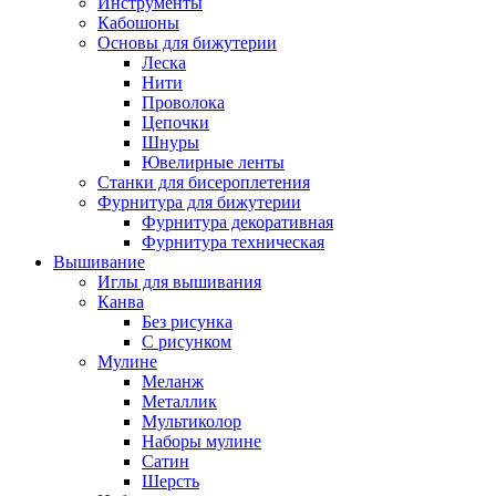
Инструменты
Кабошоны
Основы для бижутерии
Леска
Нити
Проволока
Цепочки
Шнуры
Ювелирные ленты
Станки для бисероплетения
Фурнитура для бижутерии
Фурнитура декоративная
Фурнитура техническая
Вышивание
Иглы для вышивания
Канва
Без рисунка
С рисунком
Мулине
Меланж
Металлик
Мультиколор
Наборы мулине
Сатин
Шерсть