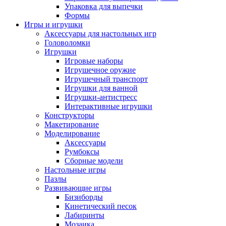
Упаковка для выпечки
Формы
Игры и игрушки
Аксессуары для настольных игр
Головоломки
Игрушки
Игровые наборы
Игрушечное оружие
Игрушечный транспорт
Игрушки для ванной
Игрушки-антистресс
Интерактивные игрушки
Конструкторы
Макетирование
Моделирование
Аксессуары
Румбоксы
Сборные модели
Настольные игры
Пазлы
Развивающие игры
Бизиборды
Кинетический песок
Лабиринты
Мозаика