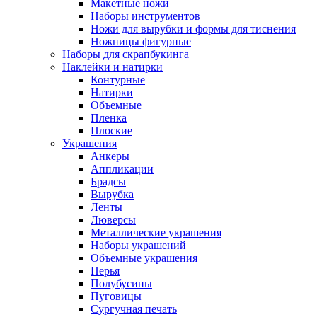
Макетные ножи
Наборы инструментов
Ножи для вырубки и формы для тиснения
Ножницы фигурные
Наборы для скрапбукинга
Наклейки и натирки
Контурные
Натирки
Объемные
Пленка
Плоские
Украшения
Анкеры
Аппликации
Брадсы
Вырубка
Ленты
Люверсы
Металлические украшения
Наборы украшений
Объемные украшения
Перья
Полубусины
Пуговицы
Сургучная печать