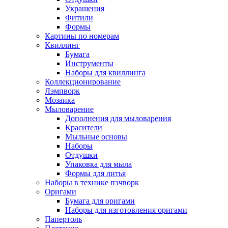
Украшения
Фитили
Формы
Картины по номерам
Квиллинг
Бумага
Инструменты
Наборы для квиллинга
Коллекционирование
Лэмпворк
Мозаика
Мыловарение
Дополнения для мыловарения
Красители
Мыльные основы
Наборы
Отдушки
Упаковка для мыла
Формы для литья
Наборы в технике пэчворк
Оригами
Бумага для оригами
Наборы для изготовления оригами
Папертоль