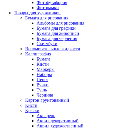
Фотобутафория
Фоторамки
Товары для художников
Бумага для рисования
Альбомы для рисования
Бумага для графики
Бумага для живописи
Бумага для черчения
Скетчбуки
Вспомогательные жидкости
Каллиграфия
Бумага
Кисти
Маркеры
Наборы
Перья
Ручки
Тушь
Чернила
Картон грунтованный
Кисти
Краски
Акварель
Акрил декоративный
Акрил художественный