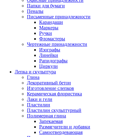
Офисные принадлежности
Папки для бумаги
Пеналы
Письменные принадлежности
Карандаши
Маркеры
Ручки
Фломастеры
Чертежные принадлежности
Изографы
Линейки
Рапидографы
Циркули
Лепка и скульптура
Глина
Декоративный бетон
Изготовление слепков
Керамическая флористика
Лаки и гели
Пластилин
Пластилин скульптурный
Полимерная глина
Запекаемая
Размягчители и добавки
Самоотвердевающая