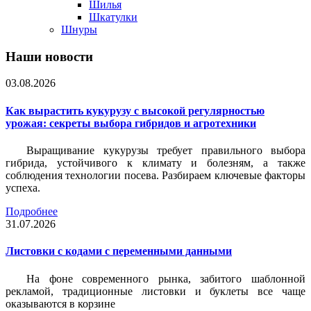
Шилья
Шкатулки
Шнуры
Наши новости
03.08.2026
Как вырастить кукурузу с высокой регулярностью
урожая: секреты выбора гибридов и агротехники
Выращивание кукурузы требует правильного выбора
гибрида, устойчивого к климату и болезням, а также
соблюдения технологии посева. Разбираем ключевые факторы
успеха.
Подробнее
31.07.2026
Листовки c кодами с переменными данными
На фоне современного рынка, забитого шаблонной
рекламой, традиционные листовки и буклеты все чаще
оказываются в корзине