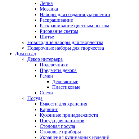
Лепка
Мозаика
Наборы для создания украшений
Раскрашивание
Раскрашивание цветным песком
Рисование светом
Шитье
Новогодние наборы для творчества
Подарочные наборы для творчества
Дом и сад
Декор интерьера
Подсвечники
Предметы декора
Рамки
Деревянные
Пластиковые
Свечи
Посуда
Емкости для хранения
Карвинг
Кухонные принадлежности
Посуда для напитков
Столовая посуда
Столовые приборы
Украшения кулинарных изделий