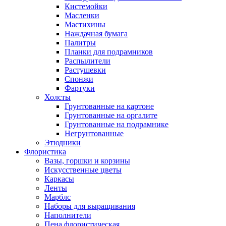
Кистемойки
Масленки
Мастихины
Наждачная бумага
Палитры
Планки для подрамников
Распылители
Растушевки
Спонжи
Фартуки
Холсты
Грунтованные на картоне
Грунтованные на оргалите
Грунтованные на подрамнике
Негрунтованные
Этюдники
Флористика
Вазы, горшки и корзины
Искусственные цветы
Каркасы
Ленты
Марблс
Наборы для выращивания
Наполнители
Пена флористическая