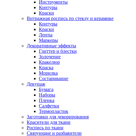
Инструменты
Контуры
Краски
Витражная роспись по стеклу и керамике
Контуры
Краски
Ленты
Маркеры
Декоративные эффекты
Глиттер и блестки
Золочение
Кракелюр
Краска
Морилка
Состаривание
Декупаж
Бумага
Наборы
Пленка
Салфетки
Термопластик
Заготовки для декорирования
Красители для ткани
Роспись по ткани
Связующие и разбавители