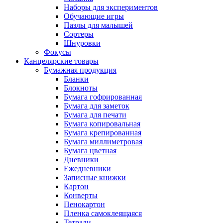
Наборы для экспериментов
Обучающие игры
Пазлы для малышей
Сортеры
Шнуровки
Фокусы
Канцелярские товары
Бумажная продукция
Бланки
Блокноты
Бумага гофрированная
Бумага для заметок
Бумага для печати
Бумага копировальная
Бумага крепированная
Бумага миллиметровая
Бумага цветная
Дневники
Ежедневники
Записные книжки
Картон
Конверты
Пенокартон
Пленка самоклеящаяся
Тетради