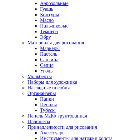
Аэрозольные
Гуашь
Контуры
Масло
Пальчиковые
Темпера
Эбру
Материалы для рисования
Маркеры
Пастель
Сангина
Сепия
Уголь
Мольберты
Наборы для художника
Наглядные пособия
Органайзеры
Папки
Пеналы
Тубусы
Панель МДФ грунтованная
Планшеты
Принадлежности для рисования
Аксессуары
Инструменты для натяжки холста