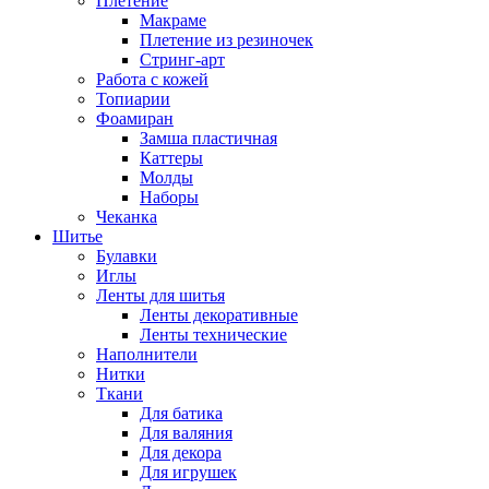
Плетение
Макраме
Плетение из резиночек
Стринг-арт
Работа с кожей
Топиарии
Фоамиран
Замша пластичная
Каттеры
Молды
Наборы
Чеканка
Шитье
Булавки
Иглы
Ленты для шитья
Ленты декоративные
Ленты технические
Наполнители
Нитки
Ткани
Для батика
Для валяния
Для декора
Для игрушек