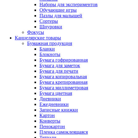
Наборы для экспериментов
Обучающие игры
Пазлы для малышей
Сортеры
Шнуровки
Фокусы
Канцелярские товары
Бумажная продукция
Бланки
Блокноты
Бумага гофрированная
Бумага для заметок
Бумага для печати
Бумага копировальная
Бумага крепированная
Бумага миллиметровая
Бумага цветная
Дневники
Ежедневники
Записные книжки
Картон
Конверты
Пенокартон
Пленка самоклеящаяся
Тетради