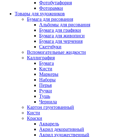
Фотобутафория
Фоторамки
Товары для художников
Бумага для рисования
Альбомы для рисования
Бумага для графики
Бумага для живописи
Бумага для черчения
Скетчбуки
Вспомогательные жидкости
Каллиграфия
Бумага
Кисти
Маркеры
Наборы
Перья
Ручки
Тушь
Чернила
Картон грунтованный
Кисти
Краски
Акварель
Акрил декоративный
Акрил художественный