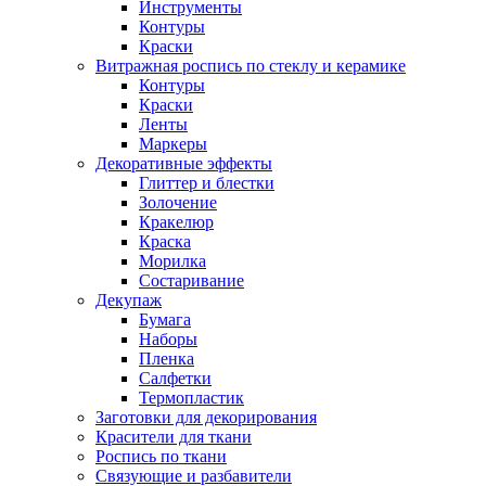
Инструменты
Контуры
Краски
Витражная роспись по стеклу и керамике
Контуры
Краски
Ленты
Маркеры
Декоративные эффекты
Глиттер и блестки
Золочение
Кракелюр
Краска
Морилка
Состаривание
Декупаж
Бумага
Наборы
Пленка
Салфетки
Термопластик
Заготовки для декорирования
Красители для ткани
Роспись по ткани
Связующие и разбавители