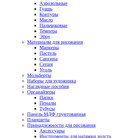
Аэрозольные
Гуашь
Контуры
Масло
Пальчиковые
Темпера
Эбру
Материалы для рисования
Маркеры
Пастель
Сангина
Сепия
Уголь
Мольберты
Наборы для художника
Наглядные пособия
Органайзеры
Папки
Пеналы
Тубусы
Панель МДФ грунтованная
Планшеты
Принадлежности для рисования
Аксессуары
Инструменты для натяжки холста