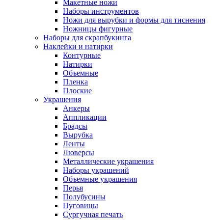
Макетные ножи
Наборы инструментов
Ножи для вырубки и формы для тиснения
Ножницы фигурные
Наборы для скрапбукинга
Наклейки и натирки
Контурные
Натирки
Объемные
Пленка
Плоские
Украшения
Анкеры
Аппликации
Брадсы
Вырубка
Ленты
Люверсы
Металлические украшения
Наборы украшений
Объемные украшения
Перья
Полубусины
Пуговицы
Сургучная печать