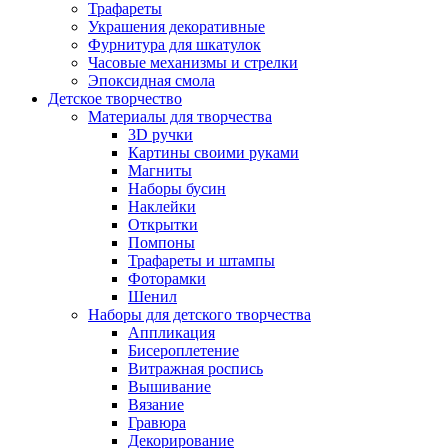
Трафареты
Украшения декоративные
Фурнитура для шкатулок
Часовые механизмы и стрелки
Эпоксидная смола
Детское творчество
Материалы для творчества
3D ручки
Картины своими руками
Магниты
Наборы бусин
Наклейки
Открытки
Помпоны
Трафареты и штампы
Фоторамки
Шенил
Наборы для детского творчества
Аппликация
Бисероплетение
Витражная роспись
Вышивание
Вязание
Гравюра
Декорирование