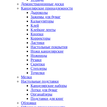
Демонстрационные доски
Канцелярские принадлежности
Дыроколы
Зажимы для бумаг
Калькуляторы
Клей
Клейкие ленты
Кнопки
Корректоры
Ластики
Настольные покрытия
Ножи канцелярские
Ножницы
Резаки
Скрепки
Степлеры
Точилки
Мелки
Настольные подставки
Канцелярские наборы
Лотки для бумаг
Органайзеры
Подставки для книг
Обложки