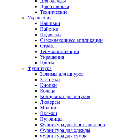
Для одежды
Для пэчворка
Технические
Украшения
Нашивки
Пайетки
Подвески
Самоклеющиеся аппликации
Стразы
Термоаппликации
Украшения
Цветы
Фурнитура
Зажимы для шнуров
Застежки
Кнопки
Кольца
Концевики для шнуров
Люверсы
Молнии
Пряжки
Пуговицы
Фурнитура для бюстгальтеров
Фурнитура для одежды
Фурнитура для сумок