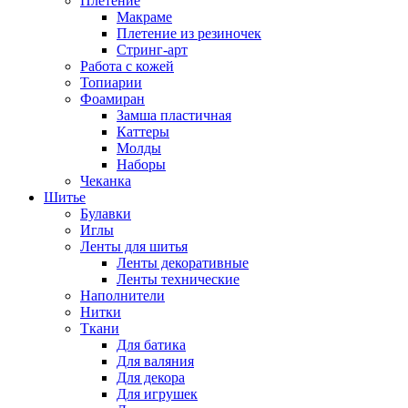
Плетение
Макраме
Плетение из резиночек
Стринг-арт
Работа с кожей
Топиарии
Фоамиран
Замша пластичная
Каттеры
Молды
Наборы
Чеканка
Шитье
Булавки
Иглы
Ленты для шитья
Ленты декоративные
Ленты технические
Наполнители
Нитки
Ткани
Для батика
Для валяния
Для декора
Для игрушек