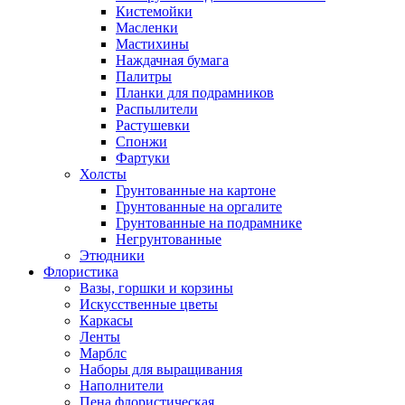
Кистемойки
Масленки
Мастихины
Наждачная бумага
Палитры
Планки для подрамников
Распылители
Растушевки
Спонжи
Фартуки
Холсты
Грунтованные на картоне
Грунтованные на оргалите
Грунтованные на подрамнике
Негрунтованные
Этюдники
Флористика
Вазы, горшки и корзины
Искусственные цветы
Каркасы
Ленты
Марблс
Наборы для выращивания
Наполнители
Пена флористическая