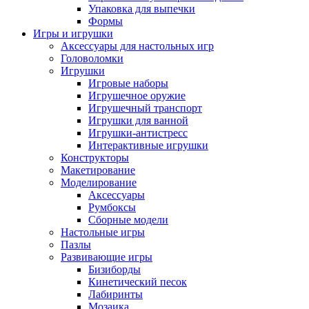
Упаковка для выпечки
Формы
Игры и игрушки
Аксессуары для настольных игр
Головоломки
Игрушки
Игровые наборы
Игрушечное оружие
Игрушечный транспорт
Игрушки для ванной
Игрушки-антистресс
Интерактивные игрушки
Конструкторы
Макетирование
Моделирование
Аксессуары
Румбоксы
Сборные модели
Настольные игры
Пазлы
Развивающие игры
Бизиборды
Кинетический песок
Лабиринты
Мозаика