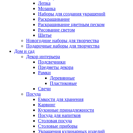
Лепка
Мозаика
Наборы для создания украшений
Раскрашивание
Раскрашивание цветным песком
Рисование светом
Шитье
Новогодние наборы для творчества
Подарочные наборы для творчества
Дом и сад
Декор интерьера
Подсвечники
Предметы декора
Рамки
Деревянные
Пластиковые
Свечи
Посуда
Емкости для хранения
Карвинг
Кухонные принадлежности
Посуда для напитков
Столовая посуда
Столовые приборы
Украшения кулинарных изделий