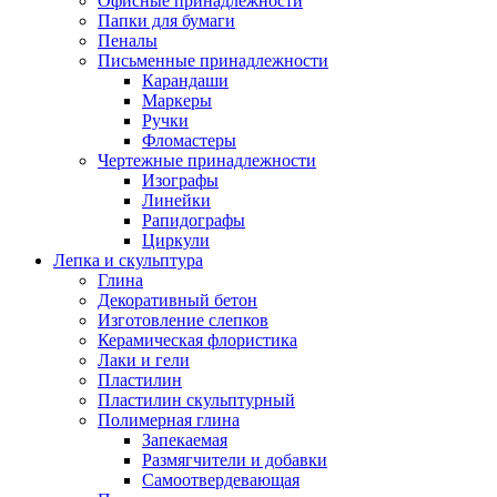
Офисные принадлежности
Папки для бумаги
Пеналы
Письменные принадлежности
Карандаши
Маркеры
Ручки
Фломастеры
Чертежные принадлежности
Изографы
Линейки
Рапидографы
Циркули
Лепка и скульптура
Глина
Декоративный бетон
Изготовление слепков
Керамическая флористика
Лаки и гели
Пластилин
Пластилин скульптурный
Полимерная глина
Запекаемая
Размягчители и добавки
Самоотвердевающая