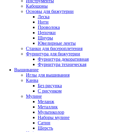
Инструменты
Кабошоны
Основы для бижутерии
Леска
Нити
Проволока
Цепочки
Шнуры
Ювелирные ленты
Станки для бисероплетения
Фурнитура для бижутерии
Фурнитура декоративная
Фурнитура техническая
Вышивание
Иглы для вышивания
Канва
Без рисунка
С рисунком
Мулине
Меланж
Металлик
Мультиколор
Наборы мулине
Сатин
Шерсть