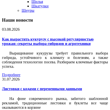
Шилья
Шкатулки
Шнуры
Наши новости
03.08.2026
Как вырастить кукурузу с высокой регулярностью
урожая: секреты выбора гибридов и агротехники
Выращивание кукурузы требует правильного выбора
гибрида, устойчивого к климату и болезням, а также
соблюдения технологии посева. Разбираем ключевые факторы
успеха.
Подробнее
31.07.2026
Листовки c кодами с переменными данными
На фоне современного рынка, забитого шаблонной
рекламой, традиционные листовки и буклеты все чаще
оказываются в корзине