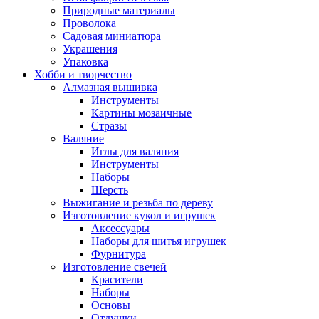
Природные материалы
Проволока
Садовая миниатюра
Украшения
Упаковка
Хобби и творчество
Алмазная вышивка
Инструменты
Картины мозаичные
Стразы
Валяние
Иглы для валяния
Инструменты
Наборы
Шерсть
Выжигание и резьба по дереву
Изготовление кукол и игрушек
Аксессуары
Наборы для шитья игрушек
Фурнитура
Изготовление свечей
Красители
Наборы
Основы
Отдушки