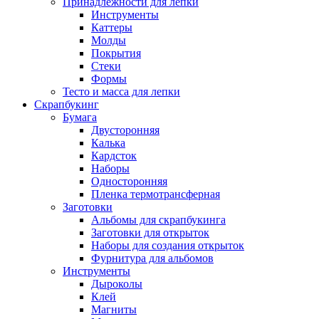
Принадлежности для лепки
Инструменты
Каттеры
Молды
Покрытия
Стеки
Формы
Тесто и масса для лепки
Скрапбукинг
Бумага
Двусторонняя
Калька
Кардсток
Наборы
Односторонняя
Пленка термотрансферная
Заготовки
Альбомы для скрапбукинга
Заготовки для открыток
Наборы для создания открыток
Фурнитура для альбомов
Инструменты
Дыроколы
Клей
Магниты