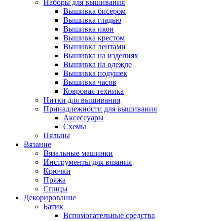
Наборы для вышивания
Вышивка бисером
Вышивка гладью
Вышивка икон
Вышивка крестом
Вышивка лентами
Вышивка на изделиях
Вышивка на одежде
Вышивка подушек
Вышивка часов
Ковровая техника
Нитки для вышивания
Принадлежности для вышивания
Аксессуары
Схемы
Пяльцы
Вязание
Вязальные машинки
Инструменты для вязания
Крючки
Пряжа
Спицы
Декорирование
Батик
Вспомогательные средства