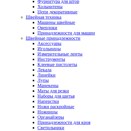
Фурнитура для штор
Хольнитены
Цепи декоративные
Швейная техника
Машины швейные
Оверлоки
Принадлежности для машин
Швейные принадлежности
Аксессуары
Игольницы
Измерительные ленты
Инструменты
Клеевые пистолеты
Лекала
Линейки
Лупы
Манекены
Маты для резки
Наборы для шитья
Наперстки
Ножи раскройные
Ножницы
Органайзеры
Принадлежности для кроя
Светильники