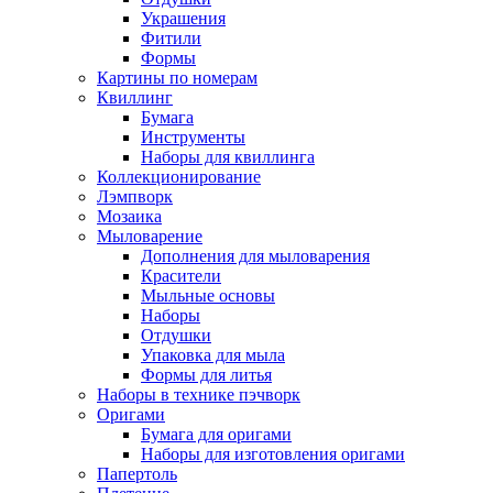
Украшения
Фитили
Формы
Картины по номерам
Квиллинг
Бумага
Инструменты
Наборы для квиллинга
Коллекционирование
Лэмпворк
Мозаика
Мыловарение
Дополнения для мыловарения
Красители
Мыльные основы
Наборы
Отдушки
Упаковка для мыла
Формы для литья
Наборы в технике пэчворк
Оригами
Бумага для оригами
Наборы для изготовления оригами
Папертоль