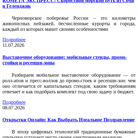
КОМЕТА ЭКСПРЕСС: Скоростной морской путь из Сочи
в Геленджик
Черноморское побережье России – это километры
живописных пейзажей, бесчисленные курорты и города,
каждый из которых манит своими особенностями
Подробнее
11.07.2026
Выставочное оборудование: мобильные стенды, промо-
стойки и ресепшн-зоны
Разбираем мобильное выставочное оборудование — от
ролл-апов и пресс-воллов до промо-стоек и ресепшн-зон: чем
оно отличается от капитальных стендов, каким требованиям
отвечает и как подобрать комплект под свою задачу и бюджет.
Подробнее
08.07.2026
Открытки Онлайн: Как Выбрать Идеальное Поздравление
В эпоху цифровых технологий традиционные бумажные
открытки уступают место своим электронным аналогам