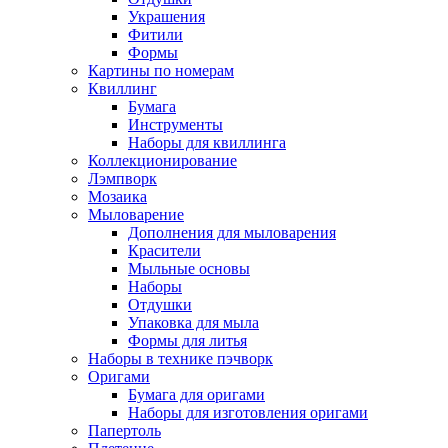
Украшения
Фитили
Формы
Картины по номерам
Квиллинг
Бумага
Инструменты
Наборы для квиллинга
Коллекционирование
Лэмпворк
Мозаика
Мыловарение
Дополнения для мыловарения
Красители
Мыльные основы
Наборы
Отдушки
Упаковка для мыла
Формы для литья
Наборы в технике пэчворк
Оригами
Бумага для оригами
Наборы для изготовления оригами
Папертоль