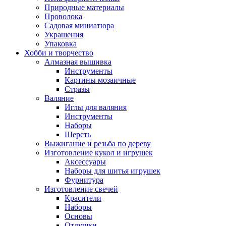
Природные материалы
Проволока
Садовая миниатюра
Украшения
Упаковка
Хобби и творчество
Алмазная вышивка
Инструменты
Картины мозаичные
Стразы
Валяние
Иглы для валяния
Инструменты
Наборы
Шерсть
Выжигание и резьба по дереву
Изготовление кукол и игрушек
Аксессуары
Наборы для шитья игрушек
Фурнитура
Изготовление свечей
Красители
Наборы
Основы
Отдушки