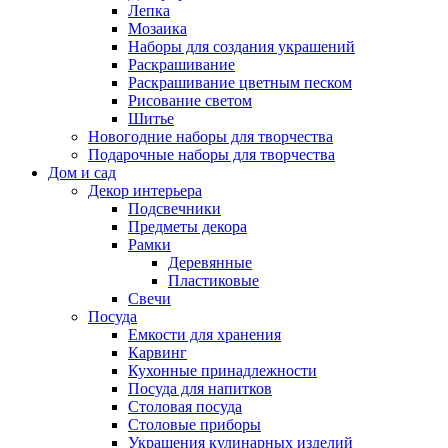
Лепка
Мозаика
Наборы для создания украшений
Раскрашивание
Раскрашивание цветным песком
Рисование светом
Шитье
Новогодние наборы для творчества
Подарочные наборы для творчества
Дом и сад
Декор интерьера
Подсвечники
Предметы декора
Рамки
Деревянные
Пластиковые
Свечи
Посуда
Емкости для хранения
Карвинг
Кухонные принадлежности
Посуда для напитков
Столовая посуда
Столовые приборы
Украшения кулинарных изделий