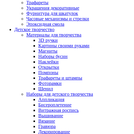
Трафареты
Украшения декоративные
Фурнитура для шкатулок
Часовые механизмы и стрелки
Эпоксидная смола
Детское творчество
Материалы для творчества
3D ручки
Картины своими руками
Магниты
Наборы бусин
Наклейки
Открытки
Помпоны
Трафареты и штампы
Фоторамки
Шенил
Наборы для детского творчества
Аппликация
Бисероплетение
Витражная роспись
Вышивание
Вязание
Гравюра
Декорирование