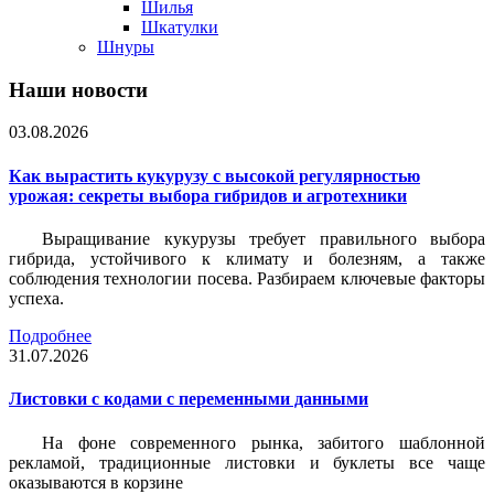
Шилья
Шкатулки
Шнуры
Наши новости
03.08.2026
Как вырастить кукурузу с высокой регулярностью
урожая: секреты выбора гибридов и агротехники
Выращивание кукурузы требует правильного выбора
гибрида, устойчивого к климату и болезням, а также
соблюдения технологии посева. Разбираем ключевые факторы
успеха.
Подробнее
31.07.2026
Листовки c кодами с переменными данными
На фоне современного рынка, забитого шаблонной
рекламой, традиционные листовки и буклеты все чаще
оказываются в корзине