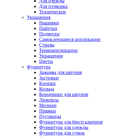
Для одежды
Для пэчворка
Технические
Украшения
Нашивки
Пайетки
Подвески
Самоклеющиеся аппликации
Стразы
Термоаппликации
Украшения
Цветы
Фурнитура
Зажимы для шнуров
Застежки
Кнопки
Кольца
Концевики для шнуров
Люверсы
Молнии
Пряжки
Пуговицы
Фурнитура для бюстгальтеров
Фурнитура для одежды
Фурнитура для сумок