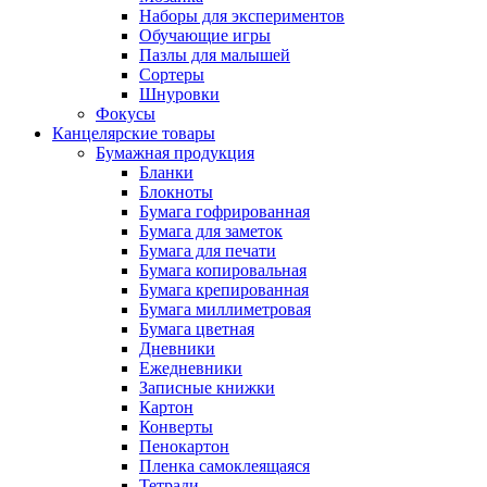
Наборы для экспериментов
Обучающие игры
Пазлы для малышей
Сортеры
Шнуровки
Фокусы
Канцелярские товары
Бумажная продукция
Бланки
Блокноты
Бумага гофрированная
Бумага для заметок
Бумага для печати
Бумага копировальная
Бумага крепированная
Бумага миллиметровая
Бумага цветная
Дневники
Ежедневники
Записные книжки
Картон
Конверты
Пенокартон
Пленка самоклеящаяся
Тетради