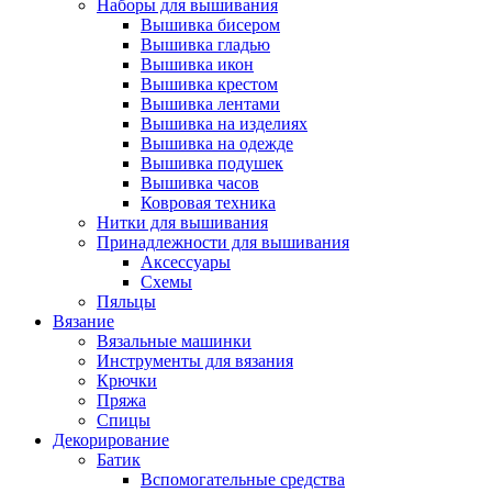
Наборы для вышивания
Вышивка бисером
Вышивка гладью
Вышивка икон
Вышивка крестом
Вышивка лентами
Вышивка на изделиях
Вышивка на одежде
Вышивка подушек
Вышивка часов
Ковровая техника
Нитки для вышивания
Принадлежности для вышивания
Аксессуары
Схемы
Пяльцы
Вязание
Вязальные машинки
Инструменты для вязания
Крючки
Пряжа
Спицы
Декорирование
Батик
Вспомогательные средства