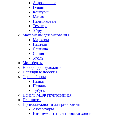
Аэрозольные
Гуашь
Контуры
Масло
Пальчиковые
Темпера
Эбру
Материалы для рисования
Маркеры
Пастель
Сангина
Сепия
Уголь
Мольберты
Наборы для художника
Наглядные пособия
Органайзеры
Папки
Пеналы
Тубусы
Панель МДФ грунтованная
Планшеты
Принадлежности для рисования
Аксессуары
Инструменты для натяжки холста