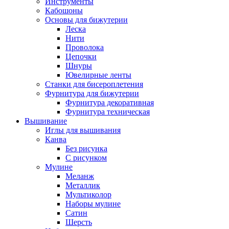
Инструменты
Кабошоны
Основы для бижутерии
Леска
Нити
Проволока
Цепочки
Шнуры
Ювелирные ленты
Станки для бисероплетения
Фурнитура для бижутерии
Фурнитура декоративная
Фурнитура техническая
Вышивание
Иглы для вышивания
Канва
Без рисунка
С рисунком
Мулине
Меланж
Металлик
Мультиколор
Наборы мулине
Сатин
Шерсть