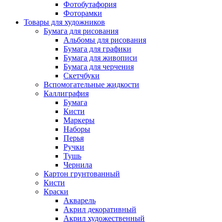
Фотобутафория
Фоторамки
Товары для художников
Бумага для рисования
Альбомы для рисования
Бумага для графики
Бумага для живописи
Бумага для черчения
Скетчбуки
Вспомогательные жидкости
Каллиграфия
Бумага
Кисти
Маркеры
Наборы
Перья
Ручки
Тушь
Чернила
Картон грунтованный
Кисти
Краски
Акварель
Акрил декоративный
Акрил художественный