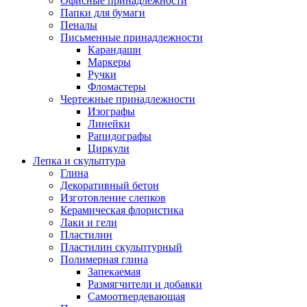
Офисные принадлежности
Папки для бумаги
Пеналы
Письменные принадлежности
Карандаши
Маркеры
Ручки
Фломастеры
Чертежные принадлежности
Изографы
Линейки
Рапидографы
Циркули
Лепка и скульптура
Глина
Декоративный бетон
Изготовление слепков
Керамическая флористика
Лаки и гели
Пластилин
Пластилин скульптурный
Полимерная глина
Запекаемая
Размягчители и добавки
Самоотвердевающая