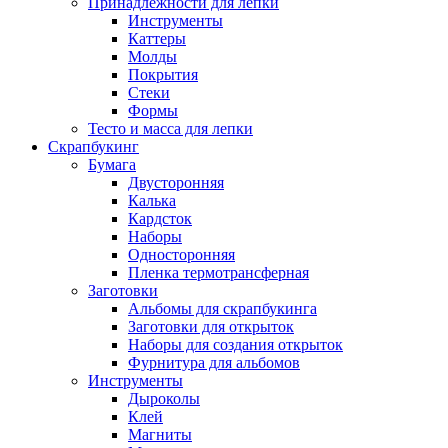
Принадлежности для лепки
Инструменты
Каттеры
Молды
Покрытия
Стеки
Формы
Тесто и масса для лепки
Скрапбукинг
Бумага
Двусторонняя
Калька
Кардсток
Наборы
Односторонняя
Пленка термотрансферная
Заготовки
Альбомы для скрапбукинга
Заготовки для открыток
Наборы для создания открыток
Фурнитура для альбомов
Инструменты
Дыроколы
Клей
Магниты