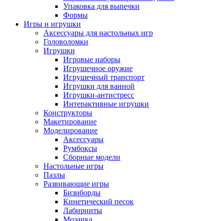
Упаковка для выпечки
Формы
Игры и игрушки
Аксессуары для настольных игр
Головоломки
Игрушки
Игровые наборы
Игрушечное оружие
Игрушечный транспорт
Игрушки для ванной
Игрушки-антистресс
Интерактивные игрушки
Конструкторы
Макетирование
Моделирование
Аксессуары
Румбоксы
Сборные модели
Настольные игры
Пазлы
Развивающие игры
Бизиборды
Кинетический песок
Лабиринты
Мозаика