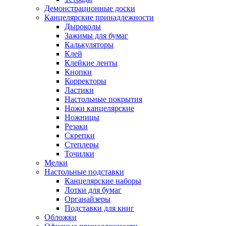
Демонстрационные доски
Канцелярские принадлежности
Дыроколы
Зажимы для бумаг
Калькуляторы
Клей
Клейкие ленты
Кнопки
Корректоры
Ластики
Настольные покрытия
Ножи канцелярские
Ножницы
Резаки
Скрепки
Степлеры
Точилки
Мелки
Настольные подставки
Канцелярские наборы
Лотки для бумаг
Органайзеры
Подставки для книг
Обложки