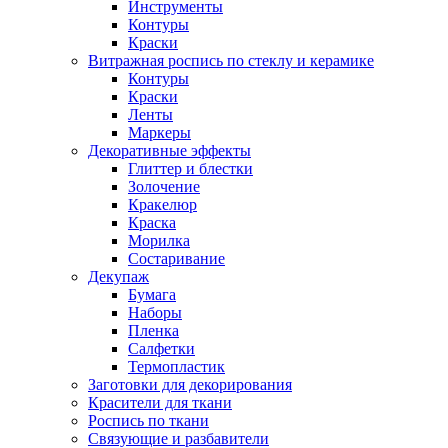
Инструменты
Контуры
Краски
Витражная роспись по стеклу и керамике
Контуры
Краски
Ленты
Маркеры
Декоративные эффекты
Глиттер и блестки
Золочение
Кракелюр
Краска
Морилка
Состаривание
Декупаж
Бумага
Наборы
Пленка
Салфетки
Термопластик
Заготовки для декорирования
Красители для ткани
Роспись по ткани
Связующие и разбавители