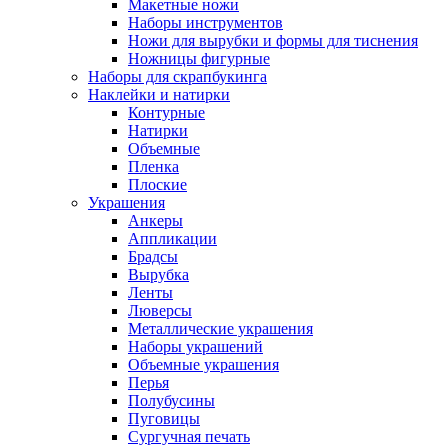
Макетные ножи
Наборы инструментов
Ножи для вырубки и формы для тиснения
Ножницы фигурные
Наборы для скрапбукинга
Наклейки и натирки
Контурные
Натирки
Объемные
Пленка
Плоские
Украшения
Анкеры
Аппликации
Брадсы
Вырубка
Ленты
Люверсы
Металлические украшения
Наборы украшений
Объемные украшения
Перья
Полубусины
Пуговицы
Сургучная печать