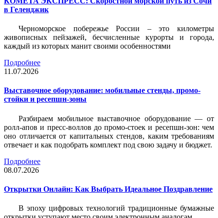
КОМЕТА ЭКСПРЕСС: Скоростной морской путь из Сочи
в Геленджик
Черноморское побережье России – это километры
живописных пейзажей, бесчисленные курорты и города,
каждый из которых манит своими особенностями
Подробнее
11.07.2026
Выставочное оборудование: мобильные стенды, промо-
стойки и ресепшн-зоны
Разбираем мобильное выставочное оборудование — от
ролл-апов и пресс-воллов до промо-стоек и ресепшн-зон: чем
оно отличается от капитальных стендов, каким требованиям
отвечает и как подобрать комплект под свою задачу и бюджет.
Подробнее
08.07.2026
Открытки Онлайн: Как Выбрать Идеальное Поздравление
В эпоху цифровых технологий традиционные бумажные
открытки уступают место своим электронным аналогам