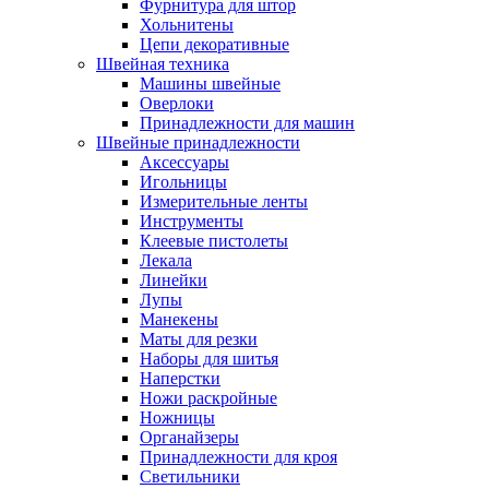
Фурнитура для штор
Хольнитены
Цепи декоративные
Швейная техника
Машины швейные
Оверлоки
Принадлежности для машин
Швейные принадлежности
Аксессуары
Игольницы
Измерительные ленты
Инструменты
Клеевые пистолеты
Лекала
Линейки
Лупы
Манекены
Маты для резки
Наборы для шитья
Наперстки
Ножи раскройные
Ножницы
Органайзеры
Принадлежности для кроя
Светильники