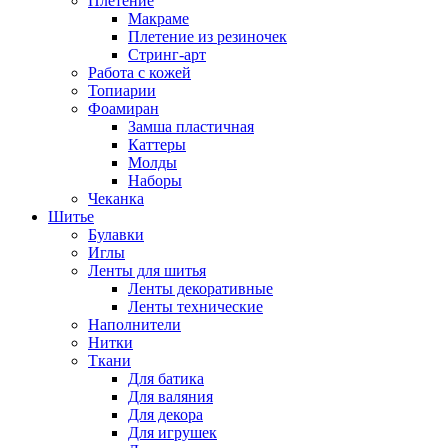
Плетение
Макраме
Плетение из резиночек
Стринг-арт
Работа с кожей
Топиарии
Фоамиран
Замша пластичная
Каттеры
Молды
Наборы
Чеканка
Шитье
Булавки
Иглы
Ленты для шитья
Ленты декоративные
Ленты технические
Наполнители
Нитки
Ткани
Для батика
Для валяния
Для декора
Для игрушек