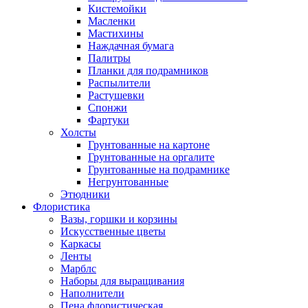
Кистемойки
Масленки
Мастихины
Наждачная бумага
Палитры
Планки для подрамников
Распылители
Растушевки
Спонжи
Фартуки
Холсты
Грунтованные на картоне
Грунтованные на оргалите
Грунтованные на подрамнике
Негрунтованные
Этюдники
Флористика
Вазы, горшки и корзины
Искусственные цветы
Каркасы
Ленты
Марблс
Наборы для выращивания
Наполнители
Пена флористическая