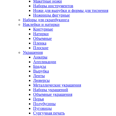
Макетные ножи
Наборы инструментов
Ножи для вырубки и формы для тиснения
Ножницы фигурные
Наборы для скрапбукинга
Наклейки и натирки
Контурные
Натирки
Объемные
Пленка
Плоские
Украшения
Анкеры
Аппликации
Брадсы
Вырубка
Ленты
Люверсы
Металлические украшения
Наборы украшений
Объемные украшения
Перья
Полубусины
Пуговицы
Сургучная печать