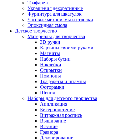
Трафареты
Украшения декоративные
Фурнитура для шкатулок
Часовые механизмы и стрелки
Эпоксидная смола
Детское творчество
Материалы для творчества
3D ручки
Картины своими руками
Магниты
Наборы бусин
Наклейки
Открытки
Помпоны
Трафареты и штампы
Фоторамки
Шенил
Наборы для детского творчества
Аппликация
Бисероплетение
Витражная роспись
Вышивание
Вязание
Гравюра
Декорирование