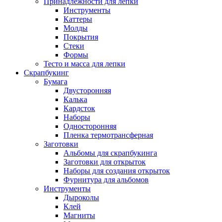
Принадлежности для лепки
Инструменты
Каттеры
Молды
Покрытия
Стеки
Формы
Тесто и масса для лепки
Скрапбукинг
Бумага
Двусторонняя
Калька
Кардсток
Наборы
Односторонняя
Пленка термотрансферная
Заготовки
Альбомы для скрапбукинга
Заготовки для открыток
Наборы для создания открыток
Фурнитура для альбомов
Инструменты
Дыроколы
Клей
Магниты