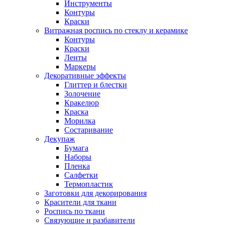
Инструменты
Контуры
Краски
Витражная роспись по стеклу и керамике
Контуры
Краски
Ленты
Маркеры
Декоративные эффекты
Глиттер и блестки
Золочение
Кракелюр
Краска
Морилка
Состаривание
Декупаж
Бумага
Наборы
Пленка
Салфетки
Термопластик
Заготовки для декорирования
Красители для ткани
Роспись по ткани
Связующие и разбавители