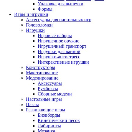
Упаковка для выпечки
Формы
Игры и игрушки
Аксессуары для настольных игр
Головоломки
Игрушки
Игровые наборы
Игрушечное оружие
Игрушечный транспорт
Игрушки для ванной
Игрушки-антистресс
Интерактивные игрушки
Конструкторы
Макетирование
Моделирование
Аксессуары
Румбоксы
Сборные модели
Настольные игры
Пазлы
Развивающие игры
Бизиборды
Кинетический песок
Лабиринты
Мозаика