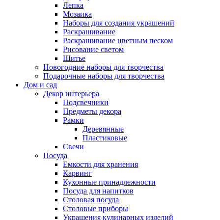
Лепка
Мозаика
Наборы для создания украшений
Раскрашивание
Раскрашивание цветным песком
Рисование светом
Шитье
Новогодние наборы для творчества
Подарочные наборы для творчества
Дом и сад
Декор интерьера
Подсвечники
Предметы декора
Рамки
Деревянные
Пластиковые
Свечи
Посуда
Емкости для хранения
Карвинг
Кухонные принадлежности
Посуда для напитков
Столовая посуда
Столовые приборы
Украшения кулинарных изделий