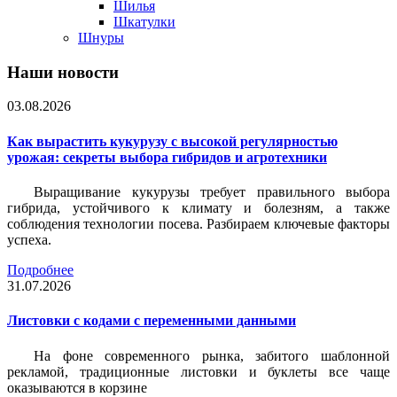
Шилья
Шкатулки
Шнуры
Наши новости
03.08.2026
Как вырастить кукурузу с высокой регулярностью
урожая: секреты выбора гибридов и агротехники
Выращивание кукурузы требует правильного выбора
гибрида, устойчивого к климату и болезням, а также
соблюдения технологии посева. Разбираем ключевые факторы
успеха.
Подробнее
31.07.2026
Листовки c кодами с переменными данными
На фоне современного рынка, забитого шаблонной
рекламой, традиционные листовки и буклеты все чаще
оказываются в корзине