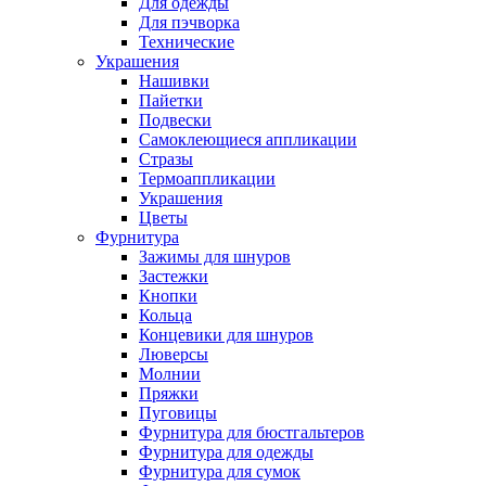
Для одежды
Для пэчворка
Технические
Украшения
Нашивки
Пайетки
Подвески
Самоклеющиеся аппликации
Стразы
Термоаппликации
Украшения
Цветы
Фурнитура
Зажимы для шнуров
Застежки
Кнопки
Кольца
Концевики для шнуров
Люверсы
Молнии
Пряжки
Пуговицы
Фурнитура для бюстгальтеров
Фурнитура для одежды
Фурнитура для сумок