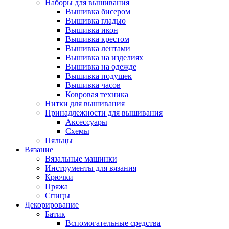
Наборы для вышивания
Вышивка бисером
Вышивка гладью
Вышивка икон
Вышивка крестом
Вышивка лентами
Вышивка на изделиях
Вышивка на одежде
Вышивка подушек
Вышивка часов
Ковровая техника
Нитки для вышивания
Принадлежности для вышивания
Аксессуары
Схемы
Пяльцы
Вязание
Вязальные машинки
Инструменты для вязания
Крючки
Пряжа
Спицы
Декорирование
Батик
Вспомогательные средства