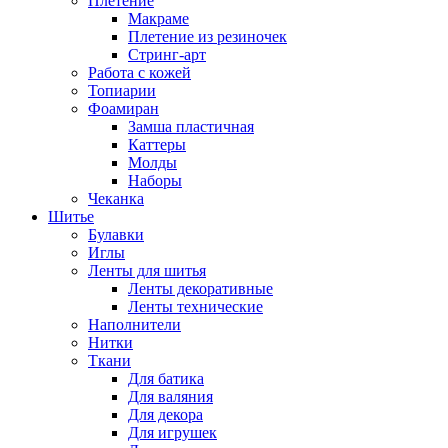
Плетение
Макраме
Плетение из резиночек
Стринг-арт
Работа с кожей
Топиарии
Фоамиран
Замша пластичная
Каттеры
Молды
Наборы
Чеканка
Шитье
Булавки
Иглы
Ленты для шитья
Ленты декоративные
Ленты технические
Наполнители
Нитки
Ткани
Для батика
Для валяния
Для декора
Для игрушек