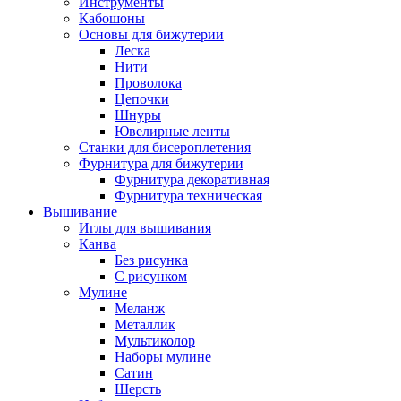
Инструменты
Кабошоны
Основы для бижутерии
Леска
Нити
Проволока
Цепочки
Шнуры
Ювелирные ленты
Станки для бисероплетения
Фурнитура для бижутерии
Фурнитура декоративная
Фурнитура техническая
Вышивание
Иглы для вышивания
Канва
Без рисунка
С рисунком
Мулине
Меланж
Металлик
Мультиколор
Наборы мулине
Сатин
Шерсть