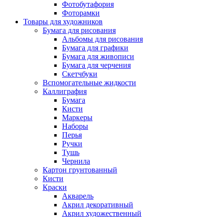
Фотобутафория
Фоторамки
Товары для художников
Бумага для рисования
Альбомы для рисования
Бумага для графики
Бумага для живописи
Бумага для черчения
Скетчбуки
Вспомогательные жидкости
Каллиграфия
Бумага
Кисти
Маркеры
Наборы
Перья
Ручки
Тушь
Чернила
Картон грунтованный
Кисти
Краски
Акварель
Акрил декоративный
Акрил художественный