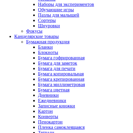
Наборы для экспериментов
Обучающие игры
Пазлы для малышей
Сортеры
Шнуровки
Фокусы
Канцелярские товары
Бумажная продукция
Бланки
Блокноты
Бумага гофрированная
Бумага для заметок
Бумага для печати
Бумага копировальная
Бумага крепированная
Бумага миллиметровая
Бумага цветная
Дневники
Ежедневники
Записные книжки
Картон
Конверты
Пенокартон
Пленка самоклеящаяся
Тетради