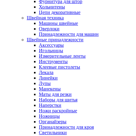
Фурнитура для штор
Хольнитены
Цепи декоративные
Швейная техника
Машины швейные
Оверлоки
Принадлежности для машин
Швейные принадлежности
Аксессуары
Игольницы
Измерительные ленты
Инструменты
Клеевые пистолеты
Лекала
Линейки
Лупы
Манекены
Маты для резки
Наборы для шитья
Наперстки
Ножи раскройные
Ножницы
Органайзеры
Принадлежности для кроя
Светильники