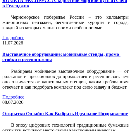
КОМЕТА ЭКСПРЕСС: Скоростной морской путь из Сочи
в Геленджик
Черноморское побережье России – это километры
живописных пейзажей, бесчисленные курорты и города,
каждый из которых манит своими особенностями
Подробнее
11.07.2026
Выставочное оборудование: мобильные стенды, промо-
стойки и ресепшн-зоны
Разбираем мобильное выставочное оборудование — от
ролл-апов и пресс-воллов до промо-стоек и ресепшн-зон: чем
оно отличается от капитальных стендов, каким требованиям
отвечает и как подобрать комплект под свою задачу и бюджет.
Подробнее
08.07.2026
Открытки Онлайн: Как Выбрать Идеальное Поздравление
В эпоху цифровых технологий традиционные бумажные
открытки уступают место своим электронным аналогам