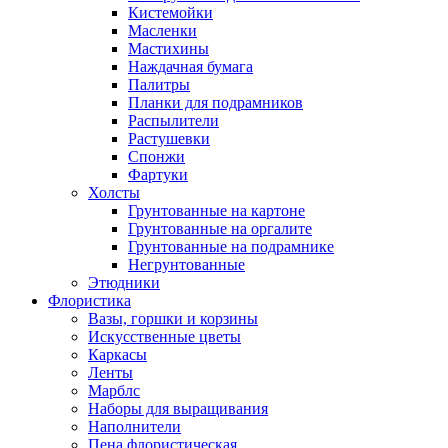
Кистемойки
Масленки
Мастихины
Наждачная бумага
Палитры
Планки для подрамников
Распылители
Растушевки
Спонжи
Фартуки
Холсты
Грунтованные на картоне
Грунтованные на оргалите
Грунтованные на подрамнике
Негрунтованные
Этюдники
Флористика
Вазы, горшки и корзины
Искусственные цветы
Каркасы
Ленты
Марблс
Наборы для выращивания
Наполнители
Пена флористическая