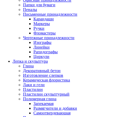
Офисные принадлежности
Папки для бумаги
Пеналы
Письменные принадлежности
Карандаши
Маркеры
Ручки
Фломастеры
Чертежные принадлежности
Изографы
Линейки
Рапидографы
Циркули
Лепка и скульптура
Глина
Декоративный бетон
Изготовление слепков
Керамическая флористика
Лаки и гели
Пластилин
Пластилин скульптурный
Полимерная глина
Запекаемая
Размягчители и добавки
Самоотвердевающая