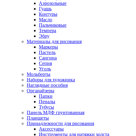
Аэрозольные
Гуашь
Контуры
Масло
Пальчиковые
Темпера
Эбру
Материалы для рисования
Маркеры
Пастель
Сангина
Сепия
Уголь
Мольберты
Наборы для художника
Наглядные пособия
Органайзеры
Папки
Пеналы
Тубусы
Панель МДФ грунтованная
Планшеты
Принадлежности для рисования
Аксессуары
Инструменты для натяжки холста