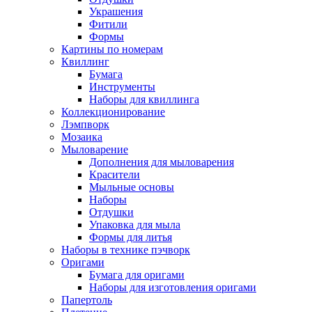
Украшения
Фитили
Формы
Картины по номерам
Квиллинг
Бумага
Инструменты
Наборы для квиллинга
Коллекционирование
Лэмпворк
Мозаика
Мыловарение
Дополнения для мыловарения
Красители
Мыльные основы
Наборы
Отдушки
Упаковка для мыла
Формы для литья
Наборы в технике пэчворк
Оригами
Бумага для оригами
Наборы для изготовления оригами
Папертоль