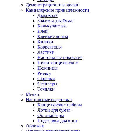
Демонстрационные доски
Канцелярские принадлежности
Дыроколы
Зажимы для бумаг
Калькуляторы
Клей
Клейкие ленты
Кнопки
Корректоры
Ластики
Настольные покрытия
Ножи канцелярские
Ножницы
Резаки
Скрепки
Степлеры
Точилки
Мелки
Настольные подставки
Канцелярские наборы
Лотки для бумаг
Органайзеры
Подставки для книг
Обложки