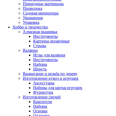
Природные материалы
Проволока
Садовая миниатюра
Украшения
Упаковка
Хобби и творчество
Алмазная вышивка
Инструменты
Картины мозаичные
Стразы
Валяние
Иглы для валяния
Инструменты
Наборы
Шерсть
Выжигание и резьба по дереву
Изготовление кукол и игрушек
Аксессуары
Наборы для шитья игрушек
Фурнитура
Изготовление свечей
Красители
Наборы
Основы
Отдушки