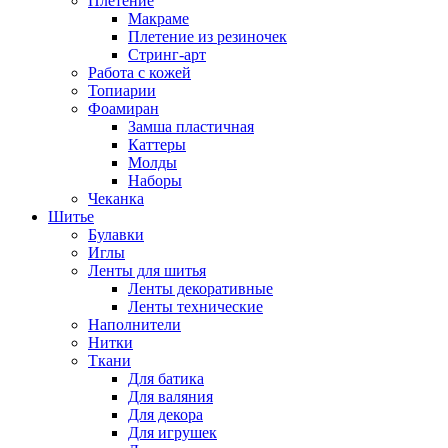
Плетение
Макраме
Плетение из резиночек
Стринг-арт
Работа с кожей
Топиарии
Фоамиран
Замша пластичная
Каттеры
Молды
Наборы
Чеканка
Шитье
Булавки
Иглы
Ленты для шитья
Ленты декоративные
Ленты технические
Наполнители
Нитки
Ткани
Для батика
Для валяния
Для декора
Для игрушек