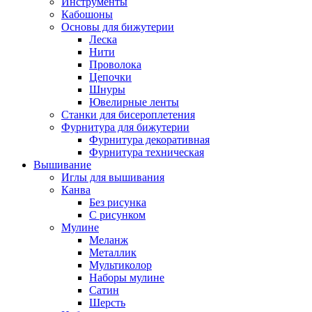
Инструменты
Кабошоны
Основы для бижутерии
Леска
Нити
Проволока
Цепочки
Шнуры
Ювелирные ленты
Станки для бисероплетения
Фурнитура для бижутерии
Фурнитура декоративная
Фурнитура техническая
Вышивание
Иглы для вышивания
Канва
Без рисунка
С рисунком
Мулине
Меланж
Металлик
Мультиколор
Наборы мулине
Сатин
Шерсть