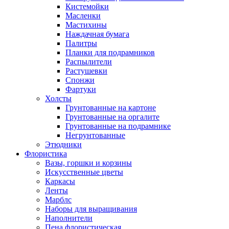
Кистемойки
Масленки
Мастихины
Наждачная бумага
Палитры
Планки для подрамников
Распылители
Растушевки
Спонжи
Фартуки
Холсты
Грунтованные на картоне
Грунтованные на оргалите
Грунтованные на подрамнике
Негрунтованные
Этюдники
Флористика
Вазы, горшки и корзины
Искусственные цветы
Каркасы
Ленты
Марблс
Наборы для выращивания
Наполнители
Пена флористическая