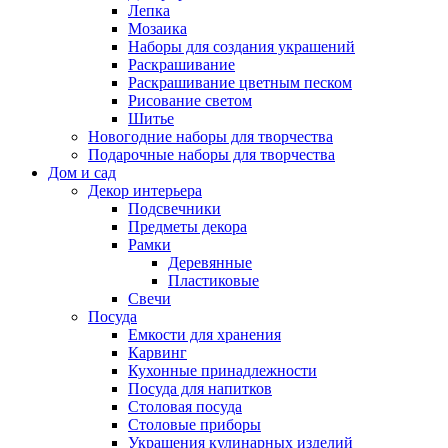
Лепка
Мозаика
Наборы для создания украшений
Раскрашивание
Раскрашивание цветным песком
Рисование светом
Шитье
Новогодние наборы для творчества
Подарочные наборы для творчества
Дом и сад
Декор интерьера
Подсвечники
Предметы декора
Рамки
Деревянные
Пластиковые
Свечи
Посуда
Емкости для хранения
Карвинг
Кухонные принадлежности
Посуда для напитков
Столовая посуда
Столовые приборы
Украшения кулинарных изделий