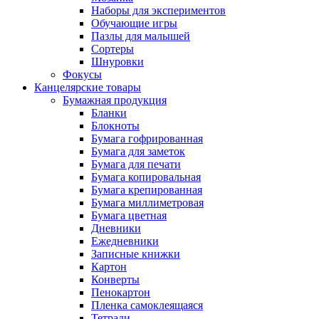
Наборы для экспериментов
Обучающие игры
Пазлы для малышей
Сортеры
Шнуровки
Фокусы
Канцелярские товары
Бумажная продукция
Бланки
Блокноты
Бумага гофрированная
Бумага для заметок
Бумага для печати
Бумага копировальная
Бумага крепированная
Бумага миллиметровая
Бумага цветная
Дневники
Ежедневники
Записные книжки
Картон
Конверты
Пенокартон
Пленка самоклеящаяся
Тетради