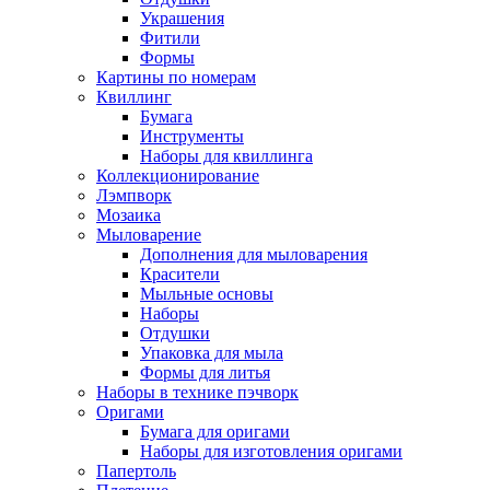
Украшения
Фитили
Формы
Картины по номерам
Квиллинг
Бумага
Инструменты
Наборы для квиллинга
Коллекционирование
Лэмпворк
Мозаика
Мыловарение
Дополнения для мыловарения
Красители
Мыльные основы
Наборы
Отдушки
Упаковка для мыла
Формы для литья
Наборы в технике пэчворк
Оригами
Бумага для оригами
Наборы для изготовления оригами
Папертоль