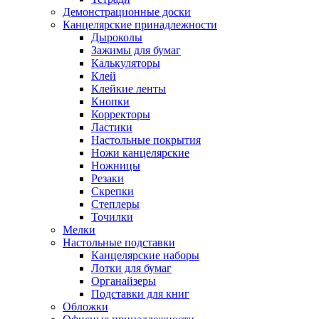
Демонстрационные доски
Канцелярские принадлежности
Дыроколы
Зажимы для бумаг
Калькуляторы
Клей
Клейкие ленты
Кнопки
Корректоры
Ластики
Настольные покрытия
Ножи канцелярские
Ножницы
Резаки
Скрепки
Степлеры
Точилки
Мелки
Настольные подставки
Канцелярские наборы
Лотки для бумаг
Органайзеры
Подставки для книг
Обложки