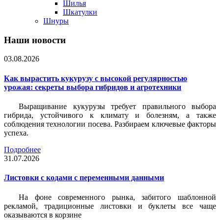
Шилья
Шкатулки
Шнуры
Наши новости
03.08.2026
Как вырастить кукурузу с высокой регулярностью
урожая: секреты выбора гибридов и агротехники
Выращивание кукурузы требует правильного выбора
гибрида, устойчивого к климату и болезням, а также
соблюдения технологии посева. Разбираем ключевые факторы
успеха.
Подробнее
31.07.2026
Листовки c кодами с переменными данными
На фоне современного рынка, забитого шаблонной
рекламой, традиционные листовки и буклеты все чаще
оказываются в корзине