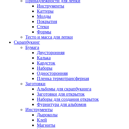
Принадлежности для лепки
Инструменты
Каттеры
Молды
Покрытия
Стеки
Формы
Тесто и масса для лепки
Скрапбукинг
Бумага
Двусторонняя
Калька
Кардсток
Наборы
Односторонняя
Пленка термотрансферная
Заготовки
Альбомы для скрапбукинга
Заготовки для открыток
Наборы для создания открыток
Фурнитура для альбомов
Инструменты
Дыроколы
Клей
Магниты