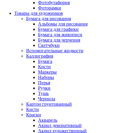
Фотобутафория
Фоторамки
Товары для художников
Бумага для рисования
Альбомы для рисования
Бумага для графики
Бумага для живописи
Бумага для черчения
Скетчбуки
Вспомогательные жидкости
Каллиграфия
Бумага
Кисти
Маркеры
Наборы
Перья
Ручки
Тушь
Чернила
Картон грунтованный
Кисти
Краски
Акварель
Акрил декоративный
Акрил художественный