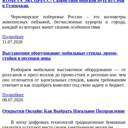
КОМЕТА ЭКСПРЕСС: Скоростной морской путь из Сочи
в Геленджик
Черноморское побережье России – это километры
живописных пейзажей, бесчисленные курорты и города,
каждый из которых манит своими особенностями
Подробнее
11.07.2026
Выставочное оборудование: мобильные стенды, промо-
стойки и ресепшн-зоны
Разбираем мобильное выставочное оборудование — от
ролл-апов и пресс-воллов до промо-стоек и ресепшн-зон: чем
оно отличается от капитальных стендов, каким требованиям
отвечает и как подобрать комплект под свою задачу и бюджет.
Подробнее
08.07.2026
Открытки Онлайн: Как Выбрать Идеальное Поздравление
В эпоху цифровых технологий традиционные бумажные
открытки уступают место своим электронным аналогам