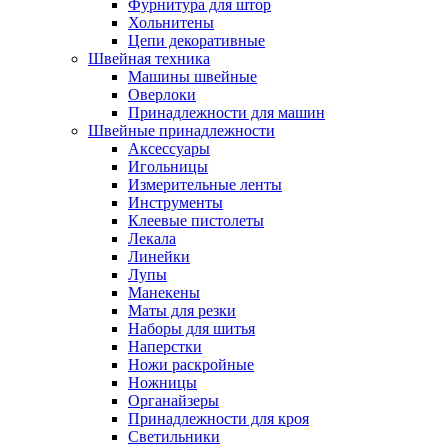
Фурнитура для штор
Хольнитены
Цепи декоративные
Швейная техника
Машины швейные
Оверлоки
Принадлежности для машин
Швейные принадлежности
Аксессуары
Игольницы
Измерительные ленты
Инструменты
Клеевые пистолеты
Лекала
Линейки
Лупы
Манекены
Маты для резки
Наборы для шитья
Наперстки
Ножи раскройные
Ножницы
Органайзеры
Принадлежности для кроя
Светильники