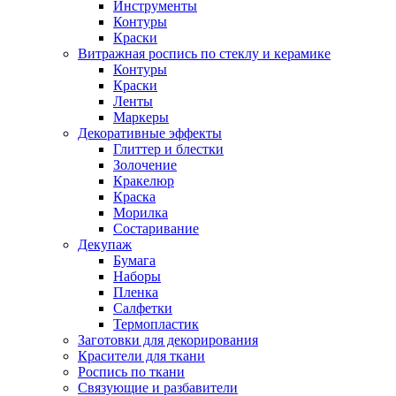
Инструменты
Контуры
Краски
Витражная роспись по стеклу и керамике
Контуры
Краски
Ленты
Маркеры
Декоративные эффекты
Глиттер и блестки
Золочение
Кракелюр
Краска
Морилка
Состаривание
Декупаж
Бумага
Наборы
Пленка
Салфетки
Термопластик
Заготовки для декорирования
Красители для ткани
Роспись по ткани
Связующие и разбавители