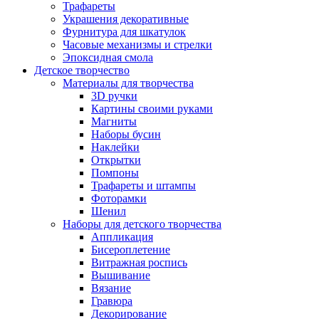
Трафареты
Украшения декоративные
Фурнитура для шкатулок
Часовые механизмы и стрелки
Эпоксидная смола
Детское творчество
Материалы для творчества
3D ручки
Картины своими руками
Магниты
Наборы бусин
Наклейки
Открытки
Помпоны
Трафареты и штампы
Фоторамки
Шенил
Наборы для детского творчества
Аппликация
Бисероплетение
Витражная роспись
Вышивание
Вязание
Гравюра
Декорирование