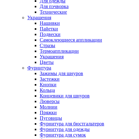
Для одежды
Для пэчворка
Технические
Украшения
Нашивки
Пайетки
Подвески
Самоклеющиеся аппликации
Стразы
Термоаппликации
Украшения
Цветы
Фурнитура
Зажимы для шнуров
Застежки
Кнопки
Кольца
Концевики для шнуров
Люверсы
Молнии
Пряжки
Пуговицы
Фурнитура для бюстгальтеров
Фурнитура для одежды
Фурнитура для сумок