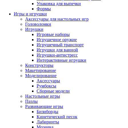
Упаковка для выпечки
Формы
Игры и игрушки
Аксессуары для настольных игр
Головоломки
Игрушки
Игровые наборы
Игрушечное оружие
Игрушечный транспорт
Игрушки для ванной
Игрушки-антистресс
Интерактивные игрушки
Конструкторы
Макетирование
Моделирование
Аксессуары
Румбоксы
Сборные модели
Настольные игры
Пазлы
Развивающие игры
Бизиборды
Кинетический песок
Лабиринты
Мозаика