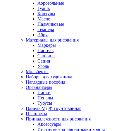
Аэрозольные
Гуашь
Контуры
Масло
Пальчиковые
Темпера
Эбру
Материалы для рисования
Маркеры
Пастель
Сангина
Сепия
Уголь
Мольберты
Наборы для художника
Наглядные пособия
Органайзеры
Папки
Пеналы
Тубусы
Панель МДФ грунтованная
Планшеты
Принадлежности для рисования
Аксессуары
Инструменты для натяжки холста