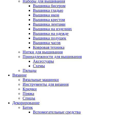
Наборы для вышивания
Вышивка бисером
Вышивка гладью
Вышивка икон
Вышивка крестом
Вышивка лентами
Вышивка на изделиях
Вышивка на одежде
Вышивка подушек
Вышивка часов
Ковровая техника
Нитки для вышивания
Принадлежности для вышивания
Аксессуары
Схемы
Пяльцы
Вязание
Вязальные машинки
Инструменты для вязания
Крючки
Пряжа
Спицы
Декорирование
Батик
Вспомогательные средства