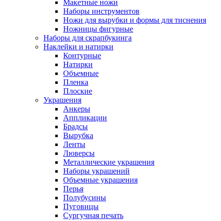
Макетные ножи
Наборы инструментов
Ножи для вырубки и формы для тиснения
Ножницы фигурные
Наборы для скрапбукинга
Наклейки и натирки
Контурные
Натирки
Объемные
Пленка
Плоские
Украшения
Анкеры
Аппликации
Брадсы
Вырубка
Ленты
Люверсы
Металлические украшения
Наборы украшений
Объемные украшения
Перья
Полубусины
Пуговицы
Сургучная печать