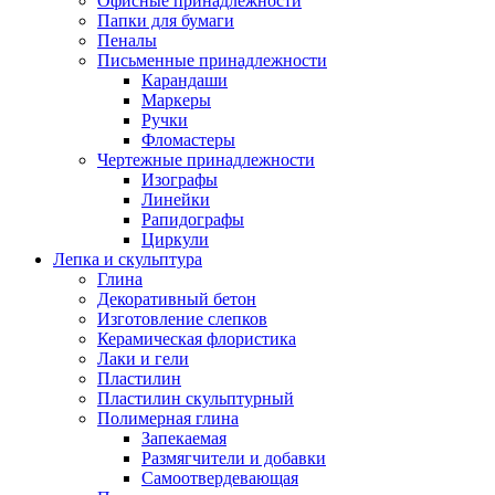
Офисные принадлежности
Папки для бумаги
Пеналы
Письменные принадлежности
Карандаши
Маркеры
Ручки
Фломастеры
Чертежные принадлежности
Изографы
Линейки
Рапидографы
Циркули
Лепка и скульптура
Глина
Декоративный бетон
Изготовление слепков
Керамическая флористика
Лаки и гели
Пластилин
Пластилин скульптурный
Полимерная глина
Запекаемая
Размягчители и добавки
Самоотвердевающая