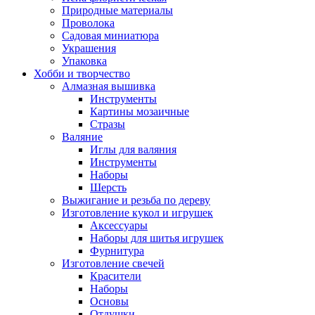
Природные материалы
Проволока
Садовая миниатюра
Украшения
Упаковка
Хобби и творчество
Алмазная вышивка
Инструменты
Картины мозаичные
Стразы
Валяние
Иглы для валяния
Инструменты
Наборы
Шерсть
Выжигание и резьба по дереву
Изготовление кукол и игрушек
Аксессуары
Наборы для шитья игрушек
Фурнитура
Изготовление свечей
Красители
Наборы
Основы
Отдушки