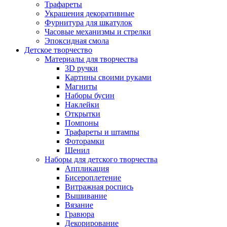
Трафареты
Украшения декоративные
Фурнитура для шкатулок
Часовые механизмы и стрелки
Эпоксидная смола
Детское творчество
Материалы для творчества
3D ручки
Картины своими руками
Магниты
Наборы бусин
Наклейки
Открытки
Помпоны
Трафареты и штампы
Фоторамки
Шенил
Наборы для детского творчества
Аппликация
Бисероплетение
Витражная роспись
Вышивание
Вязание
Гравюра
Декорирование