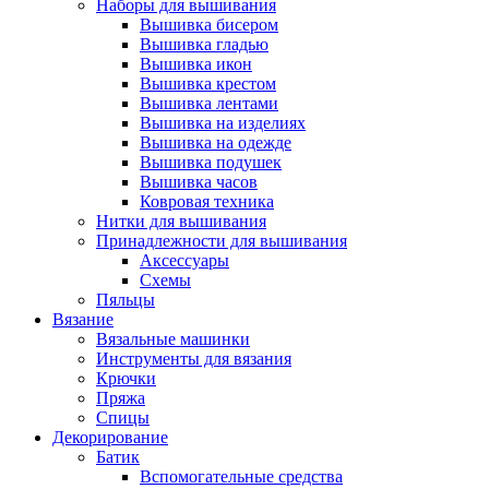
Наборы для вышивания
Вышивка бисером
Вышивка гладью
Вышивка икон
Вышивка крестом
Вышивка лентами
Вышивка на изделиях
Вышивка на одежде
Вышивка подушек
Вышивка часов
Ковровая техника
Нитки для вышивания
Принадлежности для вышивания
Аксессуары
Схемы
Пяльцы
Вязание
Вязальные машинки
Инструменты для вязания
Крючки
Пряжа
Спицы
Декорирование
Батик
Вспомогательные средства