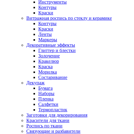
Инструменты
Контуры
Краски
Витражная роспись по стеклу и керамике
Контуры
Краски
Ленты
Маркеры
Декоративные эффекты
Глиттер и блестки
Золочение
Кракелюр
Краска
Морилка
Состаривание
Декупаж
Бумага
Наборы
Пленка
Салфетки
Термопластик
Заготовки для декорирования
Красители для ткани
Роспись по ткани
Связующие и разбавители