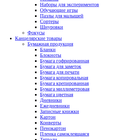
Наборы для экспериментов
Обучающие игры
Пазлы для малышей
Сортеры
Шнуровки
Фокусы
Канцелярские товары
Бумажная продукция
Бланки
Блокноты
Бумага гофрированная
Бумага для заметок
Бумага для печати
Бумага копировальная
Бумага крепированная
Бумага миллиметровая
Бумага цветная
Дневники
Ежедневники
Записные книжки
Картон
Конверты
Пенокартон
Пленка самоклеящаяся
Тетради