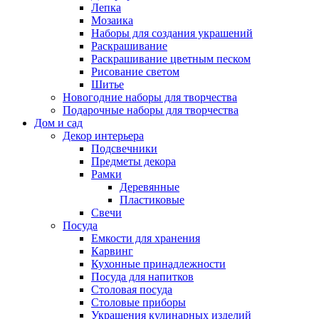
Лепка
Мозаика
Наборы для создания украшений
Раскрашивание
Раскрашивание цветным песком
Рисование светом
Шитье
Новогодние наборы для творчества
Подарочные наборы для творчества
Дом и сад
Декор интерьера
Подсвечники
Предметы декора
Рамки
Деревянные
Пластиковые
Свечи
Посуда
Емкости для хранения
Карвинг
Кухонные принадлежности
Посуда для напитков
Столовая посуда
Столовые приборы
Украшения кулинарных изделий