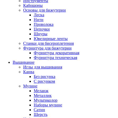
Инструменты
Кабошоны
Основы для бижутерии
Леска
Нити
Проволока
Цепочки
Шнуры
Ювелирные ленты
Станки для бисероплетения
Фурнитура для бижутерии
Фурнитура декоративная
Фурнитура техническая
Вышивание
Иглы для вышивания
Канва
Без рисунка
С рисунком
Мулине
Меланж
Металлик
Мультиколор
Наборы мулине
Сатин
Шерсть