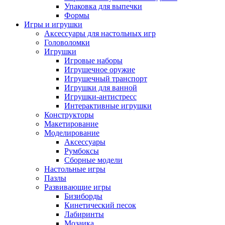
Упаковка для выпечки
Формы
Игры и игрушки
Аксессуары для настольных игр
Головоломки
Игрушки
Игровые наборы
Игрушечное оружие
Игрушечный транспорт
Игрушки для ванной
Игрушки-антистресс
Интерактивные игрушки
Конструкторы
Макетирование
Моделирование
Аксессуары
Румбоксы
Сборные модели
Настольные игры
Пазлы
Развивающие игры
Бизиборды
Кинетический песок
Лабиринты
Мозаика