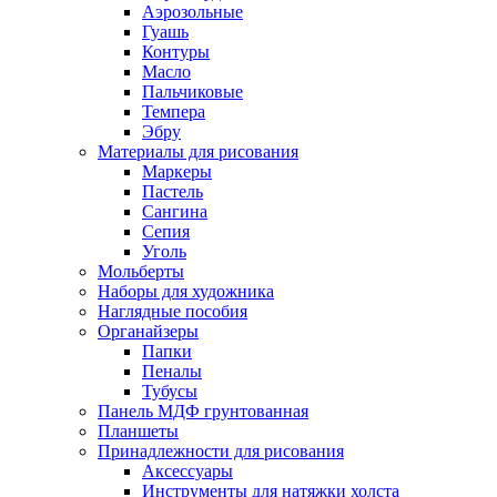
Аэрозольные
Гуашь
Контуры
Масло
Пальчиковые
Темпера
Эбру
Материалы для рисования
Маркеры
Пастель
Сангина
Сепия
Уголь
Мольберты
Наборы для художника
Наглядные пособия
Органайзеры
Папки
Пеналы
Тубусы
Панель МДФ грунтованная
Планшеты
Принадлежности для рисования
Аксессуары
Инструменты для натяжки холста