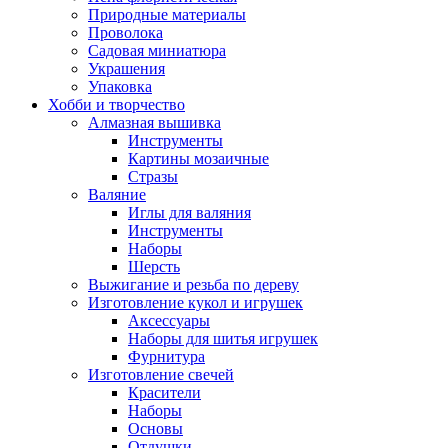
Природные материалы
Проволока
Садовая миниатюра
Украшения
Упаковка
Хобби и творчество
Алмазная вышивка
Инструменты
Картины мозаичные
Стразы
Валяние
Иглы для валяния
Инструменты
Наборы
Шерсть
Выжигание и резьба по дереву
Изготовление кукол и игрушек
Аксессуары
Наборы для шитья игрушек
Фурнитура
Изготовление свечей
Красители
Наборы
Основы
Отдушки