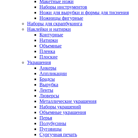
Макетные ножи
Наборы инструментов
Ножи для вырубки и формы для тиснения
Ножницы фигурные
Наборы для скрапбукинга
Наклейки и натирки
Контурные
Натирки
Объемные
Пленка
Плоские
Украшения
Анкеры
Аппликации
Брадсы
Вырубка
Ленты
Люверсы
Металлические украшения
Наборы украшений
Объемные украшения
Перья
Полубусины
Пуговицы
Сургучная печать