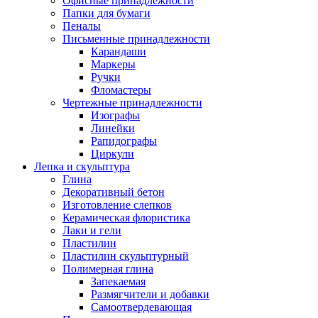
Офисные принадлежности
Папки для бумаги
Пеналы
Письменные принадлежности
Карандаши
Маркеры
Ручки
Фломастеры
Чертежные принадлежности
Изографы
Линейки
Рапидографы
Циркули
Лепка и скульптура
Глина
Декоративный бетон
Изготовление слепков
Керамическая флористика
Лаки и гели
Пластилин
Пластилин скульптурный
Полимерная глина
Запекаемая
Размягчители и добавки
Самоотвердевающая