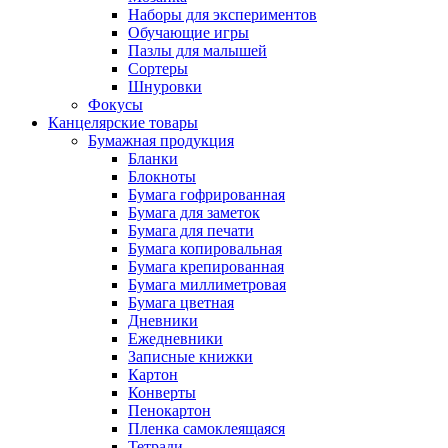
Наборы для экспериментов
Обучающие игры
Пазлы для малышей
Сортеры
Шнуровки
Фокусы
Канцелярские товары
Бумажная продукция
Бланки
Блокноты
Бумага гофрированная
Бумага для заметок
Бумага для печати
Бумага копировальная
Бумага крепированная
Бумага миллиметровая
Бумага цветная
Дневники
Ежедневники
Записные книжки
Картон
Конверты
Пенокартон
Пленка самоклеящаяся
Тетради