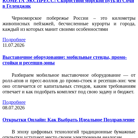
КОМЕТА ЭКСПРЕСС: Скоростной морской путь из Сочи
в Геленджик
Черноморское побережье России – это километры
живописных пейзажей, бесчисленные курорты и города,
каждый из которых манит своими особенностями
Подробнее
11.07.2026
Выставочное оборудование: мобильные стенды, промо-
стойки и ресепшн-зоны
Разбираем мобильное выставочное оборудование — от
ролл-апов и пресс-воллов до промо-стоек и ресепшн-зон: чем
оно отличается от капитальных стендов, каким требованиям
отвечает и как подобрать комплект под свою задачу и бюджет.
Подробнее
08.07.2026
Открытки Онлайн: Как Выбрать Идеальное Поздравление
В эпоху цифровых технологий традиционные бумажные
открытки уступают место своим электронным аналогам