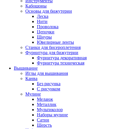
Инструменты
Кабошоны
Основы для бижутерии
Леска
Нити
Проволока
Цепочки
Шнуры
Ювелирные ленты
Станки для бисероплетения
Фурнитура для бижутерии
Фурнитура декоративная
Фурнитура техническая
Вышивание
Иглы для вышивания
Канва
Без рисунка
С рисунком
Мулине
Меланж
Металлик
Мультиколор
Наборы мулине
Сатин
Шерсть