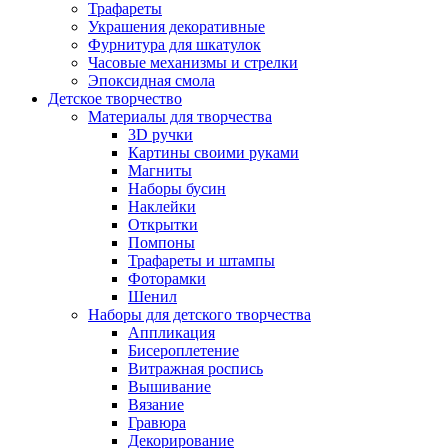
Трафареты
Украшения декоративные
Фурнитура для шкатулок
Часовые механизмы и стрелки
Эпоксидная смола
Детское творчество
Материалы для творчества
3D ручки
Картины своими руками
Магниты
Наборы бусин
Наклейки
Открытки
Помпоны
Трафареты и штампы
Фоторамки
Шенил
Наборы для детского творчества
Аппликация
Бисероплетение
Витражная роспись
Вышивание
Вязание
Гравюра
Декорирование