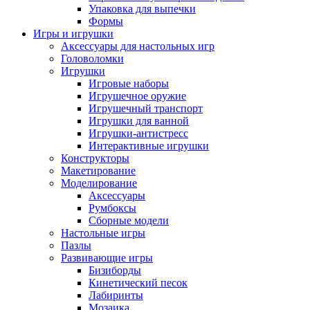
Упаковка для выпечки
Формы
Игры и игрушки
Аксессуары для настольных игр
Головоломки
Игрушки
Игровые наборы
Игрушечное оружие
Игрушечный транспорт
Игрушки для ванной
Игрушки-антистресс
Интерактивные игрушки
Конструкторы
Макетирование
Моделирование
Аксессуары
Румбоксы
Сборные модели
Настольные игры
Пазлы
Развивающие игры
Бизиборды
Кинетический песок
Лабиринты
Мозаика