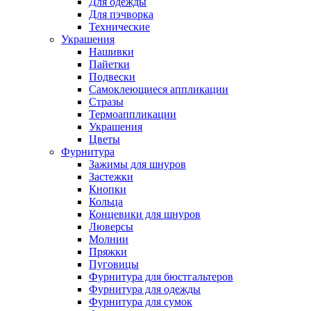
Для одежды
Для пэчворка
Технические
Украшения
Нашивки
Пайетки
Подвески
Самоклеющиеся аппликации
Стразы
Термоаппликации
Украшения
Цветы
Фурнитура
Зажимы для шнуров
Застежки
Кнопки
Кольца
Концевики для шнуров
Люверсы
Молнии
Пряжки
Пуговицы
Фурнитура для бюстгальтеров
Фурнитура для одежды
Фурнитура для сумок