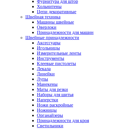
Фурнитура для штор
Хольнитены
Цепи декоративные
Швейная техника
Машины швейные
Оверлоки
Принадлежности для машин
Швейные принадлежности
Аксессуары
Игольницы
Измерительные ленты
Инструменты
Клеевые пистолеты
Лекала
Линейки
Лупы
Манекены
Маты для резки
Наборы для шитья
Наперстки
Ножи раскройные
Ножницы
Органайзеры
Принадлежности для кроя
Светильники