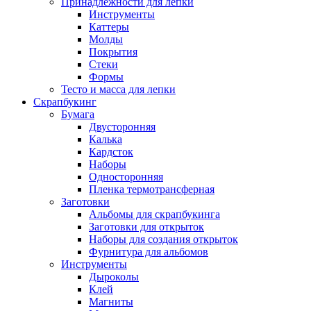
Принадлежности для лепки
Инструменты
Каттеры
Молды
Покрытия
Стеки
Формы
Тесто и масса для лепки
Скрапбукинг
Бумага
Двусторонняя
Калька
Кардсток
Наборы
Односторонняя
Пленка термотрансферная
Заготовки
Альбомы для скрапбукинга
Заготовки для открыток
Наборы для создания открыток
Фурнитура для альбомов
Инструменты
Дыроколы
Клей
Магниты