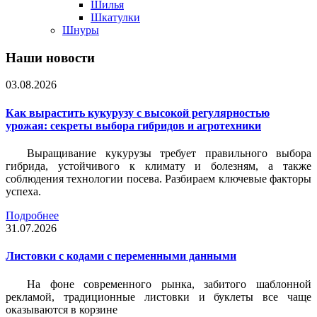
Шилья
Шкатулки
Шнуры
Наши новости
03.08.2026
Как вырастить кукурузу с высокой регулярностью
урожая: секреты выбора гибридов и агротехники
Выращивание кукурузы требует правильного выбора
гибрида, устойчивого к климату и болезням, а также
соблюдения технологии посева. Разбираем ключевые факторы
успеха.
Подробнее
31.07.2026
Листовки c кодами с переменными данными
На фоне современного рынка, забитого шаблонной
рекламой, традиционные листовки и буклеты все чаще
оказываются в корзине