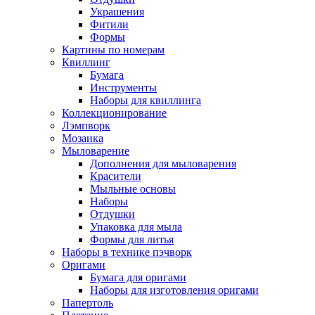
Украшения
Фитили
Формы
Картины по номерам
Квиллинг
Бумага
Инструменты
Наборы для квиллинга
Коллекционирование
Лэмпворк
Мозаика
Мыловарение
Дополнения для мыловарения
Красители
Мыльные основы
Наборы
Отдушки
Упаковка для мыла
Формы для литья
Наборы в технике пэчворк
Оригами
Бумага для оригами
Наборы для изготовления оригами
Папертоль