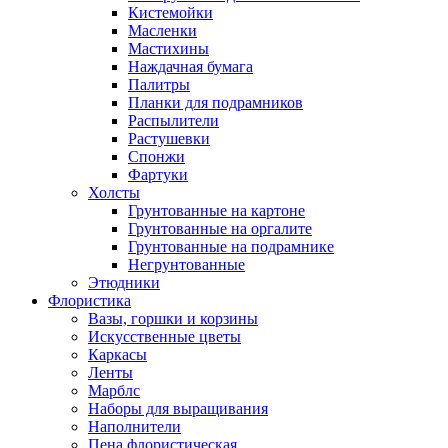
Кистемойки
Масленки
Мастихины
Наждачная бумага
Палитры
Планки для подрамников
Распылители
Растушевки
Спонжи
Фартуки
Холсты
Грунтованные на картоне
Грунтованные на оргалите
Грунтованные на подрамнике
Негрунтованные
Этюдники
Флористика
Вазы, горшки и корзины
Искусственные цветы
Каркасы
Ленты
Марблс
Наборы для выращивания
Наполнители
Пена флористическая