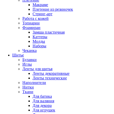
Плетение
Макраме
Плетение из резиночек
Стринг-арт
Работа с кожей
Топиарии
Фоамиран
Замша пластичная
Каттеры
Молды
Наборы
Чеканка
Шитье
Булавки
Иглы
Ленты для шитья
Ленты декоративные
Ленты технические
Наполнители
Нитки
Ткани
Для батика
Для валяния
Для декора
Для игрушек