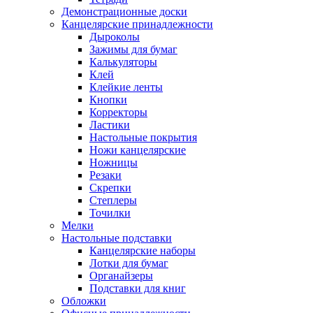
Демонстрационные доски
Канцелярские принадлежности
Дыроколы
Зажимы для бумаг
Калькуляторы
Клей
Клейкие ленты
Кнопки
Корректоры
Ластики
Настольные покрытия
Ножи канцелярские
Ножницы
Резаки
Скрепки
Степлеры
Точилки
Мелки
Настольные подставки
Канцелярские наборы
Лотки для бумаг
Органайзеры
Подставки для книг
Обложки