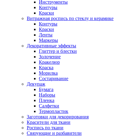
Инструменты
Контуры
Краски
Витражная роспись по стеклу и керамике
Контуры
Краски
Ленты
Маркеры
Декоративные эффекты
Глиттер и блестки
Золочение
Кракелюр
Краска
Морилка
Состаривание
Декупаж
Бумага
Наборы
Пленка
Салфетки
Термопластик
Заготовки для декорирования
Красители для ткани
Роспись по ткани
Связующие и разбавители