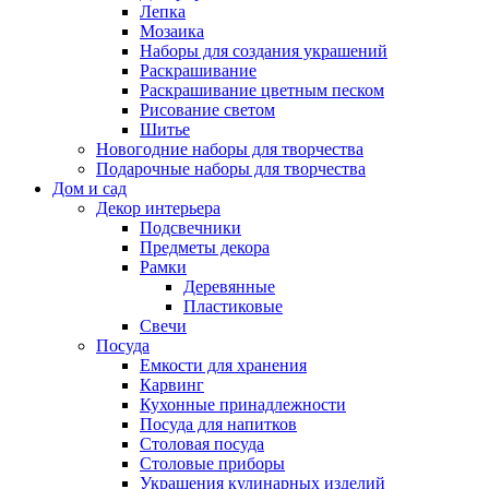
Лепка
Мозаика
Наборы для создания украшений
Раскрашивание
Раскрашивание цветным песком
Рисование светом
Шитье
Новогодние наборы для творчества
Подарочные наборы для творчества
Дом и сад
Декор интерьера
Подсвечники
Предметы декора
Рамки
Деревянные
Пластиковые
Свечи
Посуда
Емкости для хранения
Карвинг
Кухонные принадлежности
Посуда для напитков
Столовая посуда
Столовые приборы
Украшения кулинарных изделий