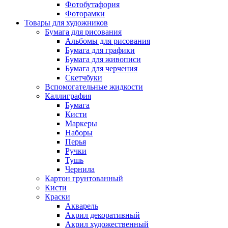
Фотобутафория
Фоторамки
Товары для художников
Бумага для рисования
Альбомы для рисования
Бумага для графики
Бумага для живописи
Бумага для черчения
Скетчбуки
Вспомогательные жидкости
Каллиграфия
Бумага
Кисти
Маркеры
Наборы
Перья
Ручки
Тушь
Чернила
Картон грунтованный
Кисти
Краски
Акварель
Акрил декоративный
Акрил художественный