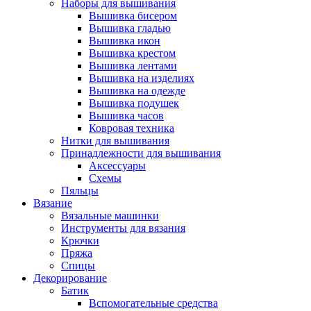
Наборы для вышивания
Вышивка бисером
Вышивка гладью
Вышивка икон
Вышивка крестом
Вышивка лентами
Вышивка на изделиях
Вышивка на одежде
Вышивка подушек
Вышивка часов
Ковровая техника
Нитки для вышивания
Принадлежности для вышивания
Аксессуары
Схемы
Пяльцы
Вязание
Вязальные машинки
Инструменты для вязания
Крючки
Пряжа
Спицы
Декорирование
Батик
Вспомогательные средства